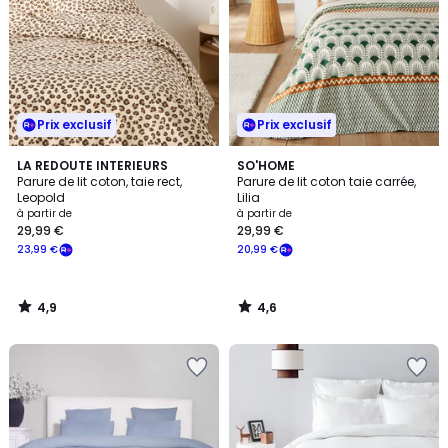
Prix exclusif
Prix exclusif
4,9
4,6
LA REDOUTE INTERIEURS
SO'HOME
/ 5
/ 5
Parure de lit coton, taie rect,
Parure de lit coton taie carrée,
Leopold
Lilia
à partir de
à partir de
29,99 €
29,99 €
23,99 €
20,99 €
4,9
4,6
/
/
5
5