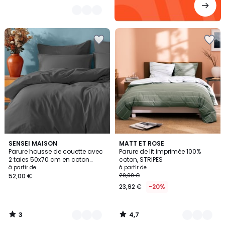
3
4,7
16
SENSEI MAISON
2
MATT ET ROSE
/
/ 5
Parure housse de couette avec
Parure de lit imprimée 100%
Couleurs
Couleurs
5
2 taies 50x70 cm en coton
coton, STRIPES
STUDIO
à partir de
à partir de
52,00 €
29,90 €
23,92 €
-20%
3
4,7
/
/