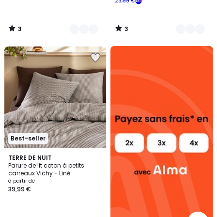
23,99 €
3
3
/
/
5
5
Alma
payez
sans
frais
Best-seller
4
TERRE DE NUIT
Parure de lit coton à petits
Couleurs
carreaux Vichy - Liné
à partir de
39,99 €