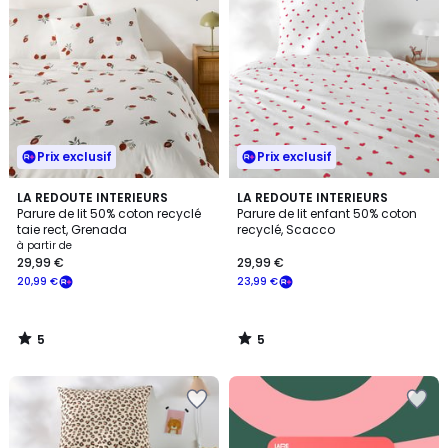
Prix exclusif
Prix exclusif
5
5
LA REDOUTE INTERIEURS
LA REDOUTE INTERIEURS
/
/
Parure de lit 50% coton recyclé
Parure de lit enfant 50% coton
5
5
taie rect, Grenada
recyclé, Scacco
à partir de
29,99 €
29,99 €
20,99 €
23,99 €
5
5
/
/
5
5