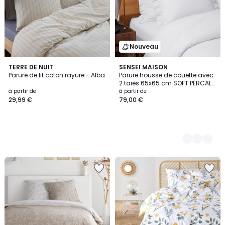
Nouveau
TERRE DE NUIT
8
SENSEI MAISON
Parure de lit coton rayure - Alba
Parure housse de couette avec
Couleurs
2 taies 65x65 cm SOFT PERCALE
LILY
à partir de
à partir de
29,99 €
79,00 €