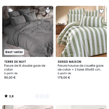
5
Best-seller
3,8
15
TERRE DE NUIT
SENSEI MAISON
/ 5
Parure de lit double gaze de
Parure housse de couette gaze
Couleurs
coton
de coton + 2 taies 65x65 cm
ARTHUR LOFT
à partir de
à partir de
90,00 €
179,00 €
3,8
/
5