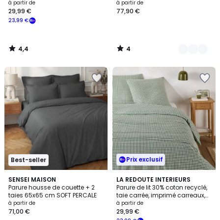
à partir de
à partir de
29,99 €
77,90 €
23,99 €
4,4
4
/
/
5
5
Prix exclusif
Best-seller
3
3
19
SENSEI MAISON
2
LA REDOUTE INTERIEURS
/
/
Parure housse de couette + 2
Parure de lit 30% coton recyclé,
Couleurs
Couleurs
5
5
taies 65x65 cm SOFT PERCALE
taie carrée, imprimé carreaux,
LESIA
à partir de
à partir de
71,00 €
29,99 €