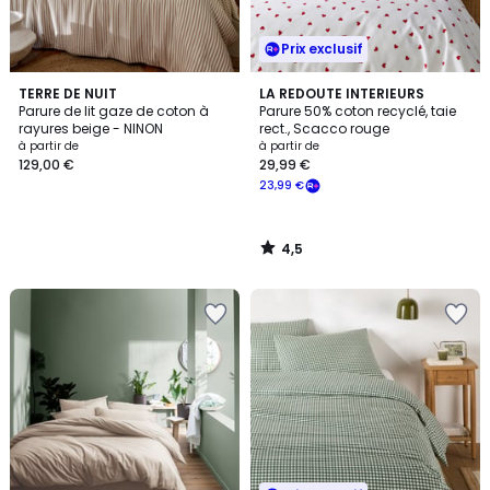
Prix exclusif
4,5
TERRE DE NUIT
LA REDOUTE INTERIEURS
/ 5
Parure de lit gaze de coton à
Parure 50% coton recyclé, taie
rayures beige - NINON
rect., Scacco rouge
à partir de
à partir de
129,00 €
29,99 €
23,99 €
4,5
/
5