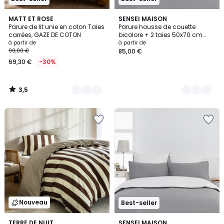
3,5
9
MATT ET ROSE
11
SENSEI MAISON
/ 5
Parure de lit unie en coton Taies
Parure housse de couette
Couleurs
Couleurs
carrées, GAZE DE COTON
bicolore + 2 taies 50x70 cm
percale DOZMARY
à partir de
à partir de
99,00 €
85,00 €
69,30 €
-30%
3,5
/
5
Nouveau
Best-seller
4,2
2
TERRE DE NUIT
10
SENSEI MAISON