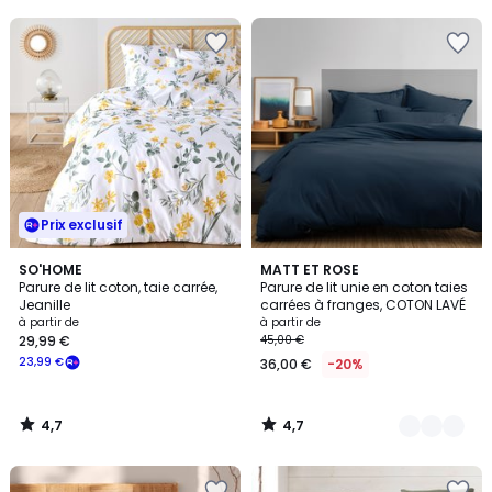
5
5
Prix exclusif
4,7
4,7
SO'HOME
6
MATT ET ROSE
/ 5
/ 5
Parure de lit coton, taie carrée,
Parure de lit unie en coton taies
Couleurs
Jeanille
carrées à franges, COTON LAVÉ
à partir de
à partir de
29,99 €
45,00 €
23,99 €
36,00 €
-20%
4,7
4,7
/
/
5
5