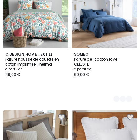
C DESIGN HOME TEXTILE
5
SOMEO
Parure housse de couette en
Parure de lit coton lavé -
Couleurs
coton imprimée, Thelma
CELESTE
à partir de
à partir de
119,00 €
60,00 €