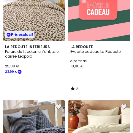
Prix exclusif
3
LA REDOUTE INTERIEURS
LA REDOUTE
/
Parure de lit coton enfant, taie
E-carte cadeau La Redoute
5
carrée, Leopold
à partir de
29,99 €
10,00 €
23,99 €
3
/
5