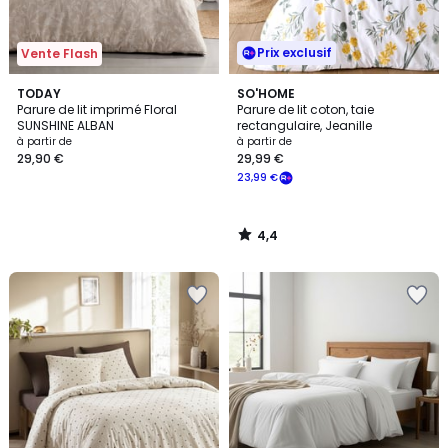
Prix exclusif
Vente Flash
4,4
TODAY
SO'HOME
/ 5
Parure de lit imprimé Floral
Parure de lit coton, taie
SUNSHINE ALBAN
rectangulaire, Jeanille
à partir de
à partir de
29,90 €
29,99 €
23,99 €
4,4
/
5