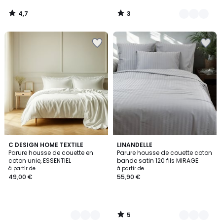
4,7
3
/
/
5
5
5
8
C DESIGN HOME TEXTILE
5
LINANDELLE
/
Parure housse de couette en
Parure housse de couette coton
Couleurs
Couleurs
5
coton unie, ESSENTIEL
bande satin 120 fils MIRAGE
à partir de
à partir de
49,00 €
55,90 €
5
/