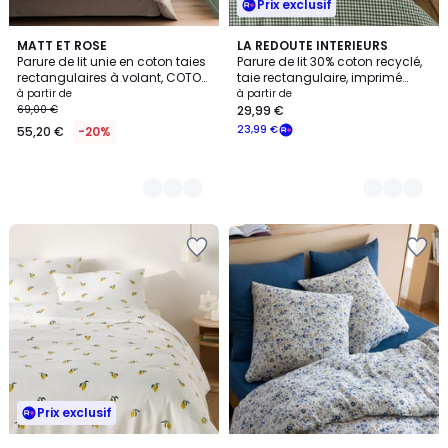
Prix exclusif
6
MATT ET ROSE
2
LA REDOUTE INTERIEURS
Parure de lit unie en coton taies
Parure de lit 30% coton recyclé,
Couleurs
Couleurs
rectangulaires à volant, COTON
taie rectangulaire, imprimé
LAVÉ
carreaux, LESIA
à partir de
à partir de
69,00 €
29,99 €
23,99 €
55,20 €
-20%
Prix exclusif