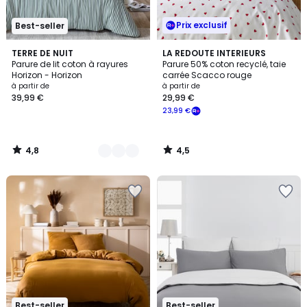
Prix exclusif
Best-seller
4,8
4,5
6
TERRE DE NUIT
LA REDOUTE INTERIEURS
/ 5
/ 5
Parure de lit coton à rayures
Parure 50% coton recyclé, taie
Couleurs
Horizon - Horizon
carrée Scacco rouge
à partir de
à partir de
39,99 €
29,99 €
23,99 €
4,8
4,5
/
/
5
5
Best-seller
Best-seller