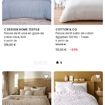
5
9
C DESIGN HOME TEXTILE
COTTON & CO
/
Parure de lit unie en gaze de
Parure de lit satin de coton
Couleurs
5
coton lavé, AVA
égyptien 120 fils - Taies
rectangulaires OSLO
à partir de
à partir de
139,00 €
160,00 €
112,00 €
-30%
5
/
5