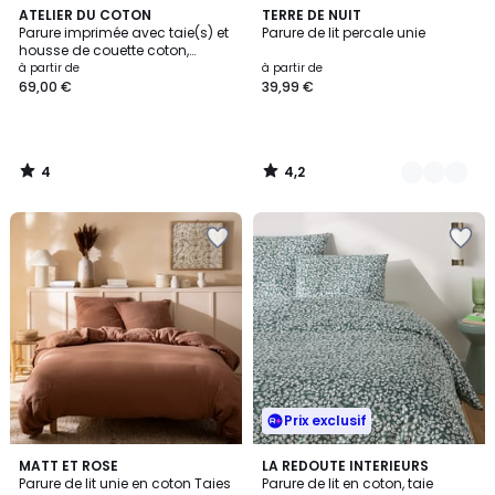
4
4,2
ATELIER DU COTON
7
TERRE DE NUIT
/
/ 5
Parure imprimée avec taie(s) et
Parure de lit percale unie
Couleurs
5
housse de couette coton,
BANGUII
à partir de
à partir de
69,00 €
39,99 €
4
4,2
/
/
5
5
Prix exclusif
3
4,8
8
MATT ET ROSE
LA REDOUTE INTERIEURS
/
/ 5
Parure de lit unie en coton Taies
Parure de lit en coton, taie
Couleurs