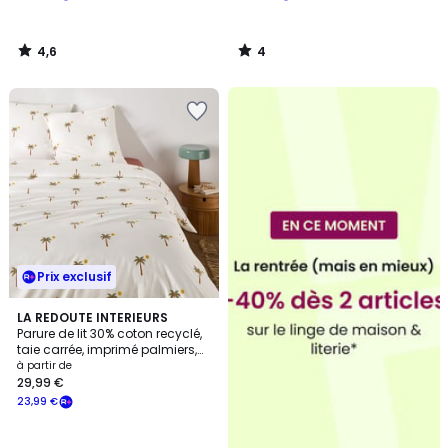
4,6
4
/
/
5
5
Prix exclusif
LA REDOUTE INTERIEURS
Parure de lit 30% coton recyclé,
taie carrée, imprimé palmiers,
PARADELA
à partir de
29,99 €
23,99 €