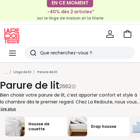
EN CE MOMENT
EN CE MOMENT
-40% dès 2 articles*
-30€ tous les 100€*
sur le linge de maison et la literie
sur le meuble & la déco
Voir
mon
La
panie
Redoute
Menu
Rechercher
Derniers
...
articles
Linge de lit
Parure de lit
Parure de lit
vus
2662
Bien choisir votre parure de lit, c’est apporter confort et style à
la chambre dès le premier regard. Chez La Redoute, nous vous
proposons des ensembles pensés pour habiller le lit en toute
Lire plus
simplicité : housse de couette, taies d’oreiller, et parfois drap-
housse ou drap plat selon les modèles. Pour faire le bon choix,
Housse de
Drap housse
commencez par la matière. Le coton est apprécié pour sa
couette
douceur et sa facilité d’entretien. La percale offre un toucher