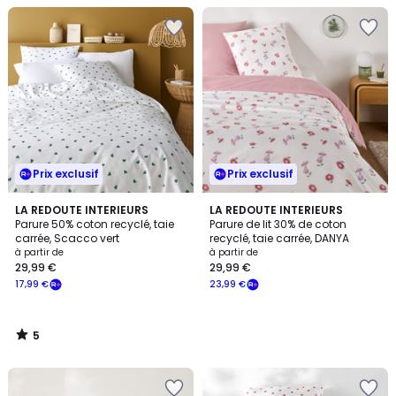
Prix exclusif
Prix exclusif
5
LA REDOUTE INTERIEURS
LA REDOUTE INTERIEURS
/
Parure 50% coton recyclé, taie
Parure de lit 30% de coton
5
carrée, Scacco vert
recyclé, taie carrée, DANYA
à partir de
à partir de
29,99 €
29,99 €
17,99 €
23,99 €
5
/
5