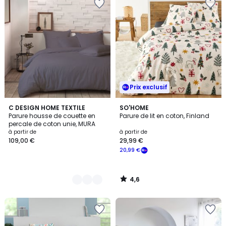
Prix exclusif
4,6
2
C DESIGN HOME TEXTILE
SO'HOME
/ 5
Parure housse de couette en
Parure de lit en coton, Finland
Couleurs
percale de coton unie, MURA
à partir de
à partir de
109,00 €
29,99 €
20,99 €
4,6
/
5