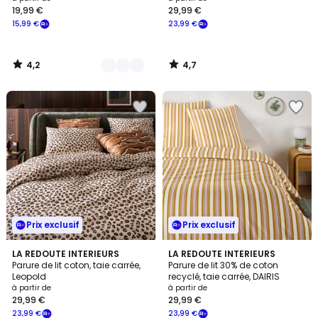
19,99 €
29,99 €
à
15,99 €
23,99 €
partir
de
19,99
4,2
4,7
€
/
/
5
5
souscrivez
à
notre
programme
pour
payer
à
la
place
15,99
Prix exclusif
Prix exclusif
€.
4,6
4
LA REDOUTE INTERIEURS
LA REDOUTE INTERIEURS
/ 5
/
Parure de lit coton, taie carrée,
Parure de lit 30% de coton
5
Leopold
recyclé, taie carrée, DAIRIS
à partir de
à partir de
29,99 €
29,99 €
23,99 €
23,99 €