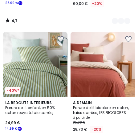
23,99 €
60,00 €
-20%
4,7
/
5
-40%*
4,7
3
LA REDOUTE INTERIEURS
2
A DEMAIN
/ 5
/
Parure de lit enfant, en 50%
Parure de lit bicolore en coton,
Couleurs
5
coton recyclé, taie carrée,
taies carrées, LES BICOLORES
SACHA VERT
à partir de
24,99 €
35,90 €
14,99 €
28,70 €
-20%