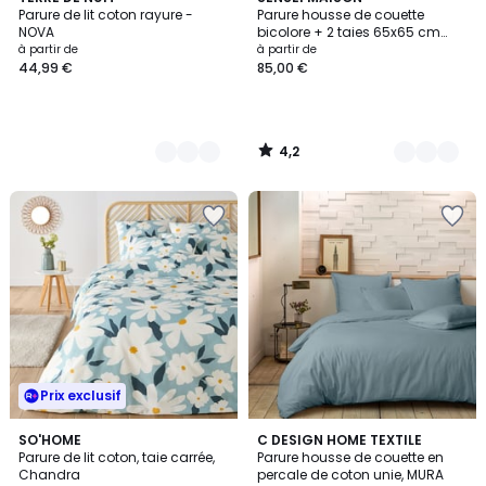
/ 5
Parure de lit coton rayure -
Parure housse de couette
Couleurs
Couleurs
NOVA
bicolore + 2 taies 65x65 cm
percale DOZMARY
à partir de
à partir de
44,99 €
85,00 €
4,2
/
5
Prix exclusif
4,4
4
SO'HOME
11
C DESIGN HOME TEXTILE
/ 5
/
Parure de lit coton, taie carrée,
Parure housse de couette en
Couleurs
5
Chandra
percale de coton unie, MURA