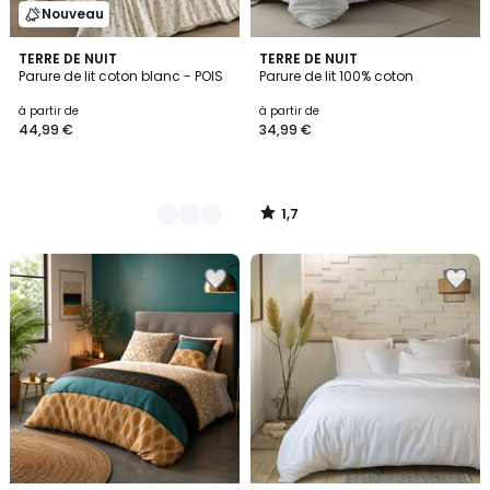
Nouveau
1,7
2
TERRE DE NUIT
TERRE DE NUIT
/
Parure de lit coton blanc - POIS
Parure de lit 100% coton
Couleurs
5
à partir de
à partir de
44,99 €
34,99 €
1,7
/
5