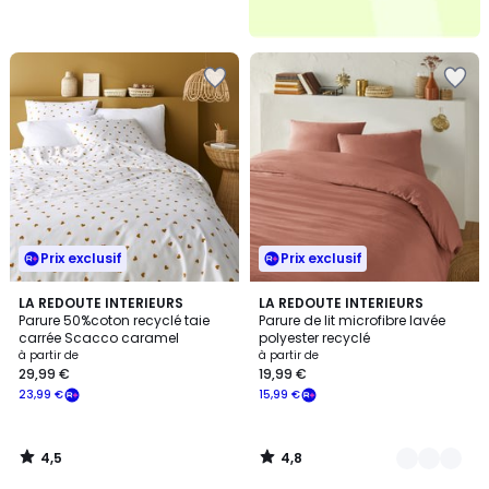
Prix exclusif
Prix exclusif
4,5
4,8
LA REDOUTE INTERIEURS
4
LA REDOUTE INTERIEURS
/ 5
/ 5
Parure 50%coton recyclé taie
Parure de lit microfibre lavée
Couleurs
carrée Scacco caramel
polyester recyclé
à partir de
à partir de
29,99 €
19,99 €
23,99 €
15,99 €
4,5
4,8
/
/
5
5