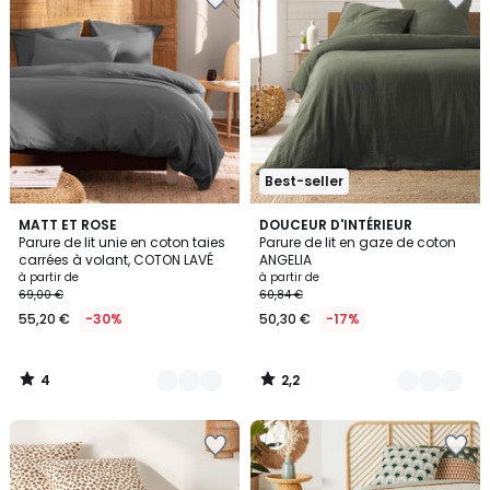
Best-seller
4
2,2
7
MATT ET ROSE
9
DOUCEUR D'INTÉRIEUR
/
/ 5
Parure de lit unie en coton taies
Parure de lit en gaze de coton
Couleurs
Couleurs
5
carrées à volant, COTON LAVÉ
ANGELIA
à partir de
à partir de
69,00 €
60,84 €
55,20 €
-30%
50,30 €
-17%
4
2,2
/
/
5
5