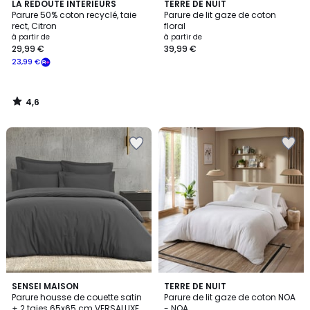
4,6
LA REDOUTE INTERIEURS
TERRE DE NUIT
/ 5
Parure 50% coton recyclé, taie
Parure de lit gaze de coton
rect, Citron
floral
à partir de
à partir de
29,99 €
39,99 €
23,99 €
4,6
/
5
1
8
SENSEI MAISON
3
TERRE DE NUIT
/
Parure housse de couette satin
Parure de lit gaze de coton NOA
Couleurs
Couleurs
5
+ 2 taies 65x65 cm VERSALUXE
- NOA