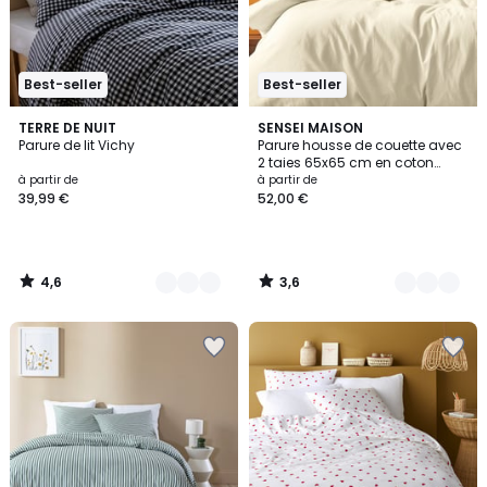
Best-seller
Best-seller
4,6
3,6
9
TERRE DE NUIT
14
SENSEI MAISON
/ 5
/ 5
Parure de lit Vichy
Parure housse de couette avec
Couleurs
Couleurs
2 taies 65x65 cm en coton
STUDIO
à partir de
à partir de
39,99 €
52,00 €
4,6
3,6
/
/
5
5