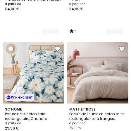
UNI
à partir de
à partir de
114,00 €
34,99 €
1
/
5
Prix exclusif
4,7
SO'HOME
6
MATT ET ROSE
/ 5
Parure de lit coton, taie
Parure de lit unie en coton taies
Couleurs
rectangulaire, Chandra
rectangulaires à franges,
COTON LAVÉ
à partir de
à partir de
29,99 €
75,00 €