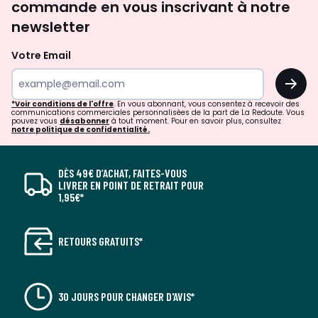
commande en vous inscrivant à notre
newsletter
Votre Email
OK
*Voir conditions de l'offre
. En vous abonnant, vous consentez à recevoir des
communications commerciales personnalisées de la part de La Redoute. Vous
pouvez vous
désabonner
à tout moment. Pour en savoir plus, consultez
notre politique de confidentialité.
DÈS 49€ D’ACHAT, FAITES-VOUS
LIVRER EN POINT DE RETRAIT POUR
1,95€*
RETOURS GRATUITS*
30 JOURS POUR CHANGER D'AVIS*