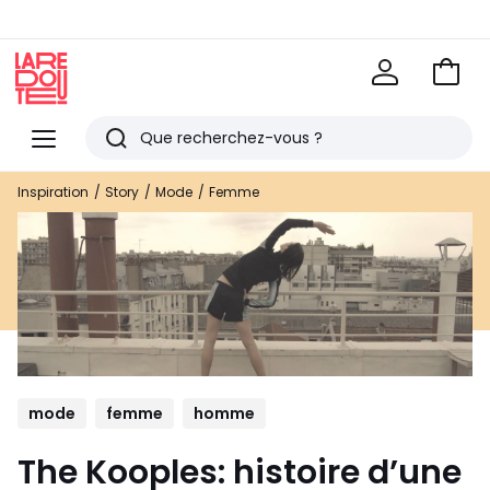
Voir
mon
La
panie
Redoute
Menu
Rechercher
Derniers
Inspiration
Story
Mode
Femme
articles
vus
mode
femme
homme
The Kooples: histoire d’une