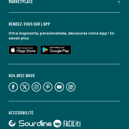
MARKETPLACE
RENDEZ-VOUS SUR L'APP
Ultra inspirante, personnalisée, découvrez notre App !
En
savoir plus
lien vers l'app store
lien vers google play
H24 AVEC NOUS
lien vers l'espace réseaux sociaux
lien vers l'espace réseaux sociaux
lien vers l'espace réseaux sociaux
lien vers l'espace réseaux sociaux
lien vers l'espace réseaux sociaux
lien vers le blog la redoute
ACCESSIBILITÉ
lien vers Sourdline
lien vers Faciliti