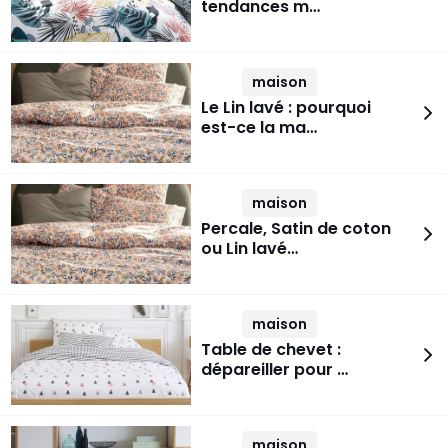
tendances m…
maison
Le Lin lavé : pourquoi
est-ce la ma…
maison
Percale, Satin de coton
ou Lin lavé…
maison
Table de chevet :
dépareiller pour …
maison