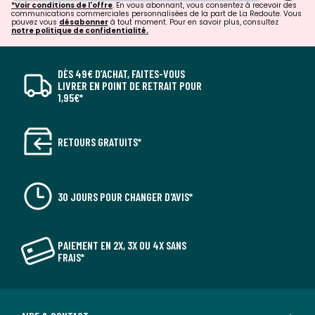
*Voir conditions de l'offre
. En vous abonnant, vous consentez à recevoir des
communications commerciales personnalisées de la part de La Redoute. Vous
pouvez vous
désabonner
à tout moment. Pour en savoir plus, consultez
notre politique de confidentialité.
DÈS 49€ D’ACHAT, FAITES-VOUS
LIVRER EN POINT DE RETRAIT POUR
1,95€*
RETOURS GRATUITS*
30 JOURS POUR CHANGER D'AVIS*
PAIEMENT EN 2X, 3X OU 4X SANS
FRAIS*