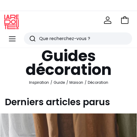
Voir
mon
La
panie
Redoute
Menu
Rechercher
Derniers
Guides
articles
décoration
vus
Inspiration
Guide
Maison
Décoration
Derniers articles parus