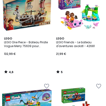
4,6
5
LEGO
LEGO
/ 5
/
LEGO One Piece - Bateau Pirate
LEGO Friends - Le bateau
5
Vogue Merry 75639 pour
d'aventures axolotl - 42681
Enfants
132,99 €
21,99 €
4,6
5
/
/
5
5