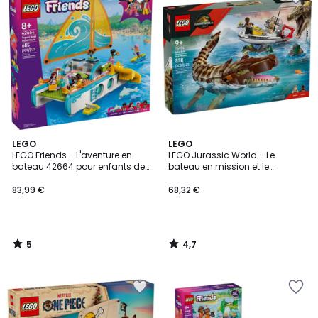
5
4,7
LEGO
LEGO
/
/ 5
LEGO Friends - L'aventure en
LEGO Jurassic World - Le
5
bateau 42664 pour enfants de
bateau en mission et le
8 ans et plus
mosasaure en briques - 76974
83,99 €
68,32 €
5
4,7
/
/
5
5