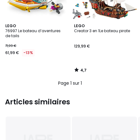
4,7
LEGO
LEGO
/ 5
76997 Le bateau d’aventures
Creator 3 en 1Le bateau pirate
de tails
71,99 €
129,99 €
61,99 €
-13%
4,7
/
5
Page 1 sur 1
Articles similaires