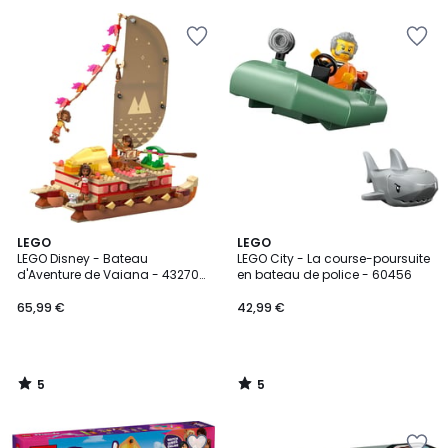
5
5
5
LEGO
LEGO
/
/
LEGO Disney - Bateau
LEGO City - La course-poursuite
5
5
d'Aventure de Vaiana - 43270
en bateau de police - 60456
pour Enfants
65,99 €
42,99 €
5
5
/
/
5
5