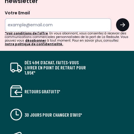
newsletter
Votre Email
OK
*Voir conditions de l'offre
. En vous abonnant, vous consentez à recevoir des
communications commerciales personnalisées de la part de La Redoute. Vous
pouvez vous
désabonner
à tout moment. Pour en savoir plus, consultez
notre politique de confidentialité.
DÈS 49€ D’ACHAT, FAITES-VOUS
LIVRER EN POINT DE RETRAIT POUR
1,95€*
RETOURS GRATUITS*
30 JOURS POUR CHANGER D'AVIS*