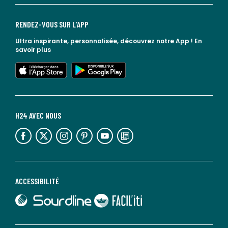
RENDEZ-VOUS SUR L'APP
Ultra inspirante, personnalisée, découvrez notre App !
En
savoir plus
lien vers l'app store
lien vers google play
H24 AVEC NOUS
lien vers l'espace réseaux sociaux
lien vers l'espace réseaux sociaux
lien vers l'espace réseaux sociaux
lien vers l'espace réseaux sociaux
lien vers l'espace réseaux sociaux
lien vers le blog la redoute
ACCESSIBILITÉ
lien vers Sourdline
lien vers Faciliti