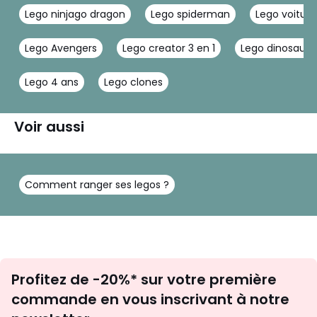
Lego ninjago dragon
Lego spiderman
Lego voiture
Lego Avengers
Lego creator 3 en 1
Lego dinosaure
Lego 4 ans
Lego clones
Voir aussi
Comment ranger ses legos ?
Inscription
Profitez de -20%* sur votre première
newsletter
commande en vous inscrivant à notre