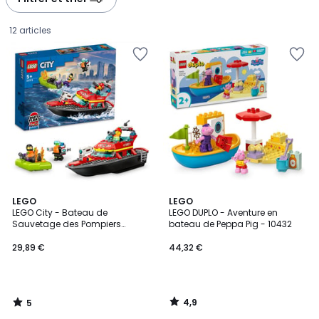
gauche
droite
12 articles
5
4,9
LEGO
LEGO
/
/ 5
LEGO City - Bateau de
LEGO DUPLO - Aventure en
5
Sauvetage des Pompiers
bateau de Peppa Pig - 10432
29,89
(60373) pour Aventures Épiques
29,89 €
44,32 €
€.
4,9
5
/
/
5