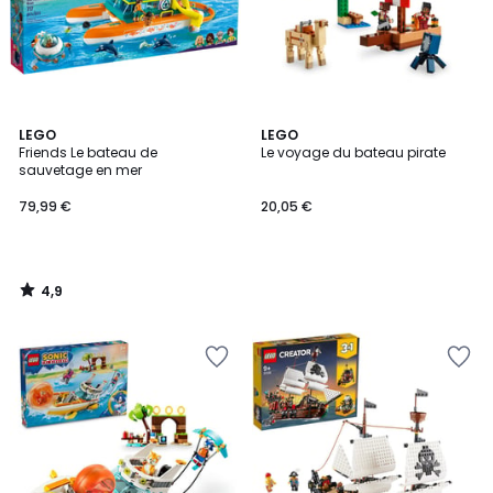
4,9
LEGO
LEGO
/ 5
Friends Le bateau de
Le voyage du bateau pirate
sauvetage en mer
79,99 €
20,05 €
4,9
/
5