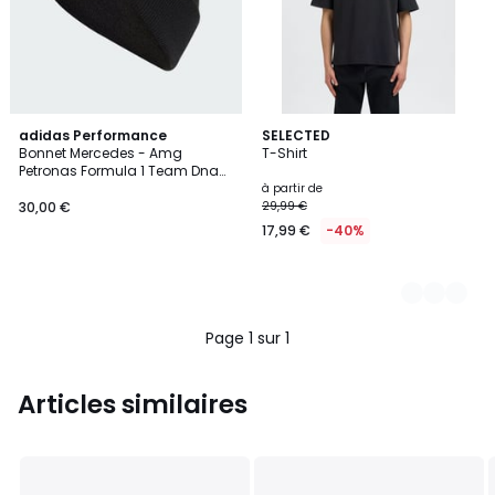
adidas Performance
7
SELECTED
Bonnet Mercedes - Amg
T-Shirt
Couleurs
Petronas Formula 1 Team Dna
Bonnet Mercedes - Amg
à partir de
Petronas Formula 1 Team Dna
30,00 €
29,99 €
17,99 €
-40%
Page 1 sur 1
Articles similaires