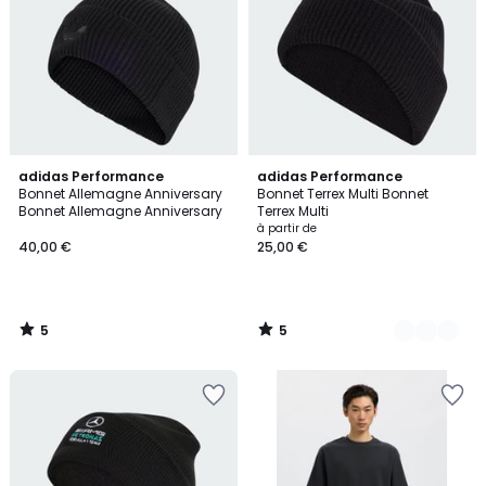
5
5
adidas Performance
4
adidas Performance
/
/
Bonnet Allemagne Anniversary
Bonnet Terrex Multi Bonnet
Couleurs
5
5
Bonnet Allemagne Anniversary
Terrex Multi
à partir de
40,00 €
25,00 €
5
5
/
/
5
5