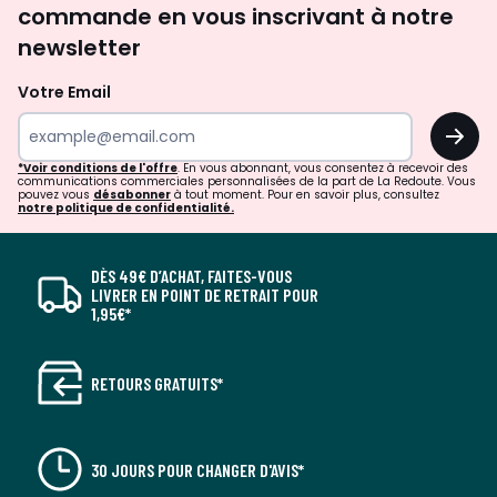
commande en vous inscrivant à notre
newsletter
Votre Email
OK
*Voir conditions de l'offre
. En vous abonnant, vous consentez à recevoir des
communications commerciales personnalisées de la part de La Redoute. Vous
pouvez vous
désabonner
à tout moment. Pour en savoir plus, consultez
notre politique de confidentialité.
DÈS 49€ D’ACHAT, FAITES-VOUS
LIVRER EN POINT DE RETRAIT POUR
1,95€*
RETOURS GRATUITS*
30 JOURS POUR CHANGER D'AVIS*