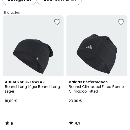
11 articles
5
4,3
ADIDAS SPORTSWEAR
adidas Performance
/
/ 5
Bonnet Long Léger Bonnet Long
Bonnet Climacool Fitted Bonnet
5
Léger
Climacool Fitted
18,00
18,00 €
23,00 €
€.
4,3
5
/
/
5