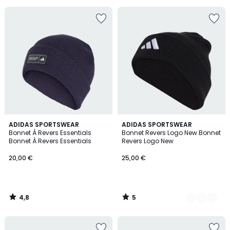
5
4,8
5
ADIDAS SPORTSWEAR
3
ADIDAS SPORTSWEAR
/ 5
/
Bonnet À Revers Essentials
Bonnet Revers Logo New Bonnet
Couleurs
5
Bonnet À Revers Essentials
Revers Logo New
20,00 €
25,00 €
4,8
5
/
/
5
5