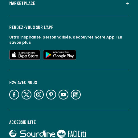
MARKETPLACE
RENDEZ-VOUS SUR L'APP
Ultra inspirante, personnalisée, découvrez notre App !
En
savoir plus
lien vers l'app store
lien vers google play
H24 AVEC NOUS
lien vers l'espace réseaux sociaux
lien vers l'espace réseaux sociaux
lien vers l'espace réseaux sociaux
lien vers l'espace réseaux sociaux
lien vers l'espace réseaux sociaux
lien vers le blog la redoute
ACCESSIBILITÉ
lien vers Sourdline
lien vers Faciliti