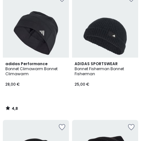
4,8
adidas Performance
ADIDAS SPORTSWEAR
/ 5
Bonnet Climawarm Bonnet
Bonnet Fisherman Bonnet
Climawarm
Fisherman
28,00 €
25,00 €
4,8
/
5