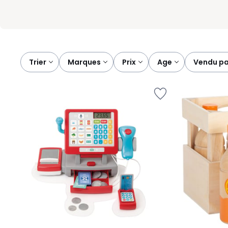
Trier
marques
prix
age
vendu p