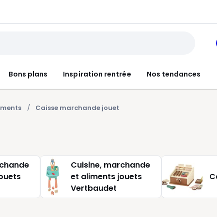
Bons plans
Inspiration rentrée
Nos tendances
iments
Caisse marchande jouet
rchande
Cuisine, marchande
jouets
et aliments jouets
C
Vertbaudet