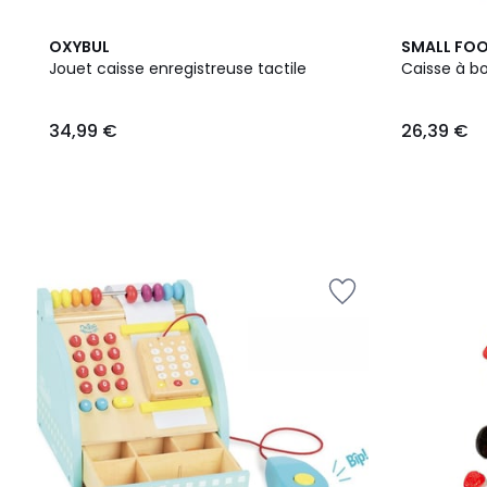
OXYBUL
SMALL FO
Jouet caisse enregistreuse tactile
Caisse à bo
34,99
34,99 €
26,39 €
€.