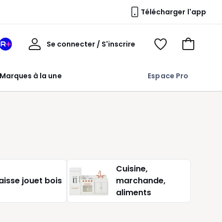
Télécharger l'app
Mon
Se connecter / S'inscrire
Mon
Voir
Voir
compte
espace
mes
mon
La
favoris
panier
Marques à la une
Espace Pro
Redoute
+
Cuisine,
aisse jouet bois
marchande,
aliments