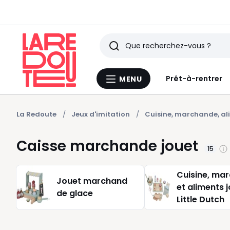
Rechercher
Derniers
Prêt-à-rentrer
MENU
Menu
articles
La
Redoute
vus
La Redoute
Jeux d'imitation
Cuisine, marchande, al
Caisse marchande jouet
15
Cuisine, ma
Jouet marchand
et aliments 
de glace
Little Dutch