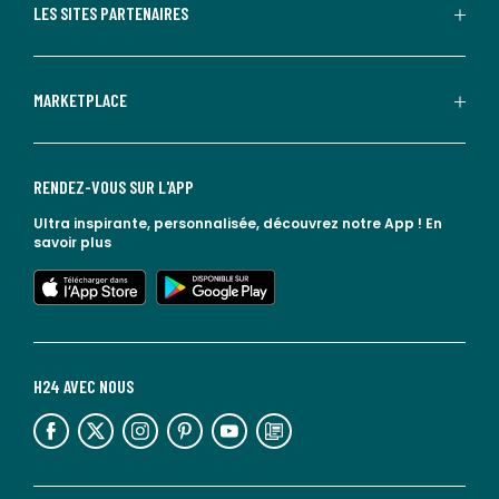
LES SITES PARTENAIRES
MARKETPLACE
RENDEZ-VOUS SUR L'APP
Ultra inspirante, personnalisée, découvrez notre App !
En
savoir plus
lien vers l'app store
lien vers google play
H24 AVEC NOUS
lien vers l'espace réseaux sociaux
lien vers l'espace réseaux sociaux
lien vers l'espace réseaux sociaux
lien vers l'espace réseaux sociaux
lien vers l'espace réseaux sociaux
lien vers le blog la redoute