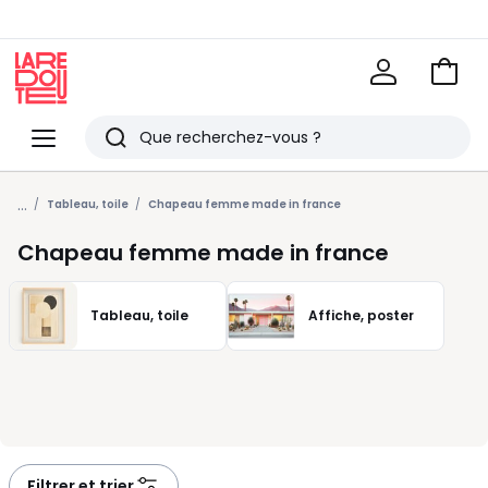
Voir
mon
La
panie
Redoute
Menu
Rechercher
Derniers
...
articles
Tableau, toile
Chapeau femme made in france
vus
Chapeau femme made in france
Tableau, toile
Affiche, poster
Filtrer et trier