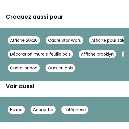
Craquez aussi pour
Affiche 20x20
Cadre Star Wars
Affiche pour salon
Décoration murale feuille bois
Affiche brooklyn
Af
Cadre london
Ours en bois
Voir aussi
Hexoa
Ceanothe
L'afficherie