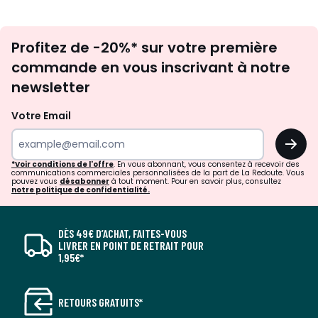
Inscription
Profitez de -20%* sur votre première
newsletter
commande en vous inscrivant à notre
newsletter
Votre Email
OK
*Voir conditions de l'offre
. En vous abonnant, vous consentez à recevoir des
communications commerciales personnalisées de la part de La Redoute. Vous
pouvez vous
désabonner
à tout moment. Pour en savoir plus, consultez
notre politique de confidentialité.
DÈS 49€ D’ACHAT, FAITES-VOUS
LIVRER EN POINT DE RETRAIT POUR
1,95€*
RETOURS GRATUITS*