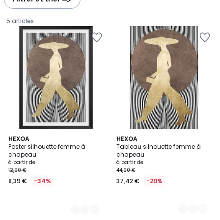
5 articles
3
HEXOA
3
HEXOA
Poster silhouette femme à
Tableau silhouette femme à
Couleurs
Couleurs
chapeau
chapeau
Prix
à partir de
à partir de
12,90 €
44,90 €
à
8,39 €
-34%
37,42 €
-20%
partir
de
8,39
€