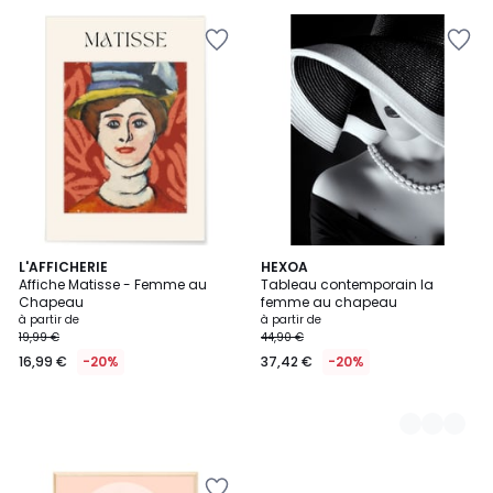
au
lieu
de
12,90
€
34%
de
réduction
appliquée.
L'AFFICHERIE
3
HEXOA
Affiche Matisse - Femme au
Tableau contemporain la
Couleurs
Chapeau
femme au chapeau
à partir de
à partir de
19,99 €
44,90 €
16,99 €
-20%
37,42 €
-20%