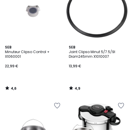
4,6
4,9
SEB
SEB
/ 5
/ 5
Minuteur Clipso Control +
Joint Clipso Minut 5/7.5/9l
X1060001
Diam245mm X1010007
22,99 €
13,99 €
4,6
4,9
/
/
5
5