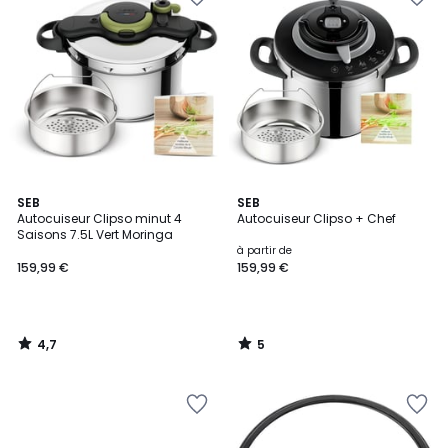
4,7
5
SEB
SEB
/ 5
/
Autocuiseur Clipso minut 4
Autocuiseur Clipso + Chef
5
Saisons 7.5L Vert Moringa
à partir de
159,99 €
159,99 €
4,7
5
/
/
5
5