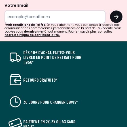
Votre Email
OK
*Voir conditions de l'offre
. En vous abonnant, vous consentez à recevoir des
communications commerciales personnalisées de la part de La Redoute. Vous
pouvez vous
désabonner
à tout moment. Pour en savoir plus, consultez
notre politique de confidentialité.
DÈS 49€ D’ACHAT, FAITES-VOUS
LIVRER EN POINT DE RETRAIT POUR
1,95€*
RETOURS GRATUITS*
30 JOURS POUR CHANGER D'AVIS*
PAIEMENT EN 2X, 3X OU 4X SANS
FRAIS*