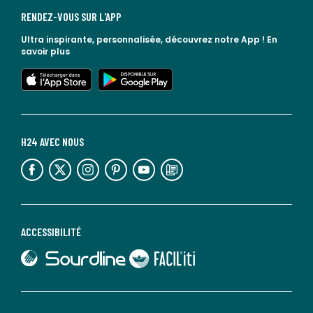
RENDEZ-VOUS SUR L'APP
Ultra inspirante, personnalisée, découvrez notre App !
En
savoir plus
lien vers l'app store
lien vers google play
H24 AVEC NOUS
lien vers l'espace réseaux sociaux
lien vers l'espace réseaux sociaux
lien vers l'espace réseaux sociaux
lien vers l'espace réseaux sociaux
lien vers l'espace réseaux sociaux
lien vers le blog la redoute
ACCESSIBILITÉ
lien vers Sourdline
lien vers Faciliti