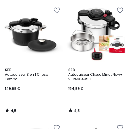
5
4,5
4,5
SEB
SEB
/ 5
/ 5
Autocuiseur 3 en 1 Clipso
Autocuiseur Clipso Minut Now+
Tempo
9L P4904950
149,99 €
154,99 €
4,5
4,5
/
/
5
5