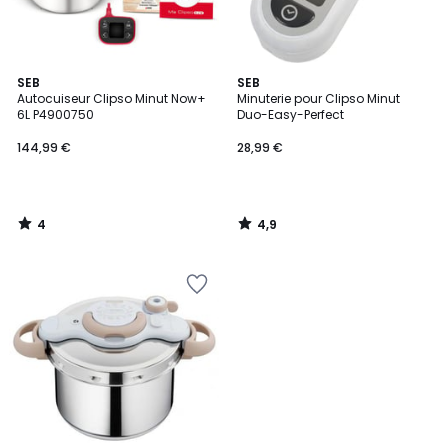
4
4,9
SEB
SEB
/
/ 5
Autocuiseur Clipso Minut Now+
Minuterie pour Clipso Minut
5
6L P4900750
Duo-Easy-Perfect
144,99 €
28,99 €
4
4,9
/
/
5
5