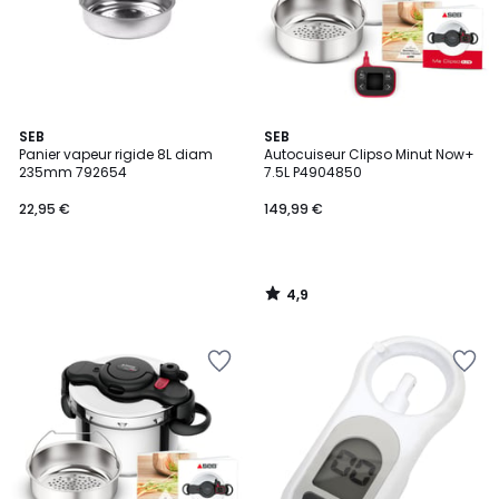
4,9
SEB
SEB
/ 5
Panier vapeur rigide 8L diam
Autocuiseur Clipso Minut Now+
235mm 792654
7.5L P4904850
22,95 €
149,99 €
4,9
/
5