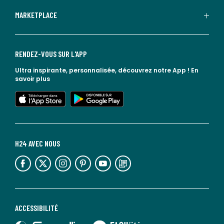
MARKETPLACE
RENDEZ-VOUS SUR L'APP
Ultra inspirante, personnalisée, découvrez notre App !
En
savoir plus
lien vers l'app store
lien vers google play
H24 AVEC NOUS
lien vers l'espace réseaux sociaux
lien vers l'espace réseaux sociaux
lien vers l'espace réseaux sociaux
lien vers l'espace réseaux sociaux
lien vers l'espace réseaux sociaux
lien vers le blog la redoute
ACCESSIBILITÉ
lien vers Sourdline