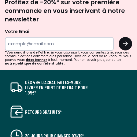
Profitez de -20%* sur votre première
newsletter
commande en vous inscrivant à notre
newsletter
Votre Email
OK
*Voir conditions de l'offre
. En vous abonnant, vous consentez à recevoir des
communications commerciales personnalisées de la part de La Redoute. Vous
pouvez vous
désabonner
à tout moment. Pour en savoir plus, consultez
notre politique de confidentialité.
DÈS 49€ D’ACHAT, FAITES-VOUS
LIVRER EN POINT DE RETRAIT POUR
1,95€*
RETOURS GRATUITS*
30 JOURS POUR CHANGER D'AVIS*