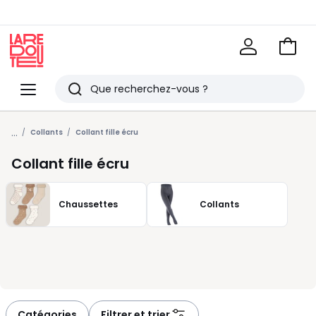
Voir
mon
La
panie
Redoute
Menu
Rechercher
Derniers
...
articles
Collants
Collant fille écru
vus
Collant fille écru
Chaussettes
Collants
Catégories
Filtrer et trier