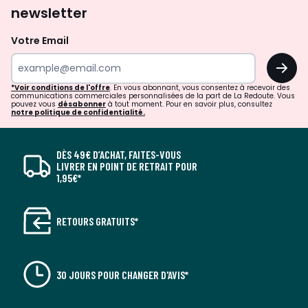
newsletter
Votre Email
OK
*Voir conditions de l'offre
. En vous abonnant, vous consentez à recevoir des
communications commerciales personnalisées de la part de La Redoute. Vous
pouvez vous
désabonner
à tout moment. Pour en savoir plus, consultez
notre politique de confidentialité.
DÈS 49€ D’ACHAT, FAITES-VOUS
LIVRER EN POINT DE RETRAIT POUR
1,95€*
RETOURS GRATUITS*
30 JOURS POUR CHANGER D'AVIS*