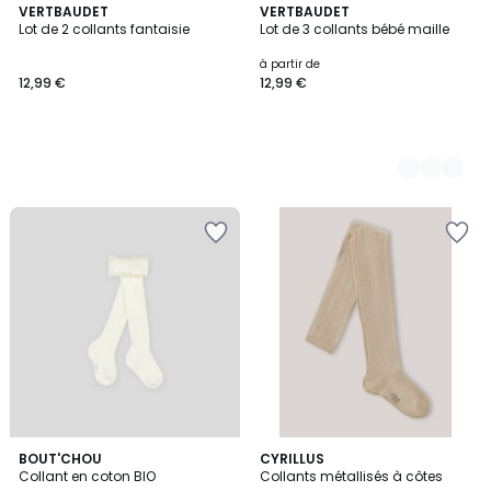
VERTBAUDET
3
VERTBAUDET
Lot de 2 collants fantaisie
Lot de 3 collants bébé maille
Couleurs
à partir de
12,99 €
12,99 €
2
BOUT'CHOU
CYRILLUS
Collant en coton BIO
Collants métallisés à côtes
Couleurs