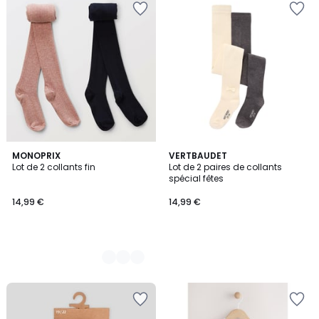
2
MONOPRIX
VERTBAUDET
Lot de 2 collants fin
Lot de 2 paires de collants
Couleurs
spécial fêtes
14,99 €
14,99 €