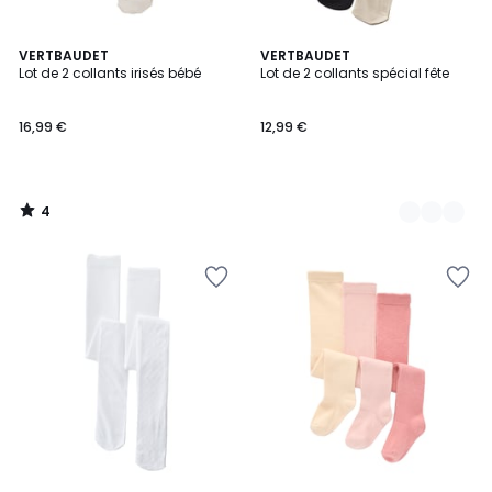
4
VERTBAUDET
2
VERTBAUDET
/
Lot de 2 collants irisés bébé
Lot de 2 collants spécial fête
Couleurs
5
16,99 €
12,99 €
4
/
5