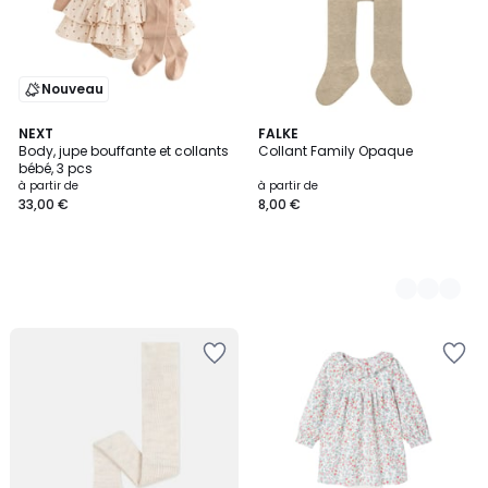
Nouveau
NEXT
10
FALKE
Body, jupe bouffante et collants
Collant Family Opaque
Couleurs
bébé, 3 pcs
à partir de
à partir de
33,00 €
8,00 €