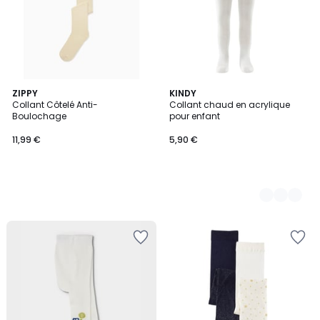
ZIPPY
4
KINDY
Collant Côtelé Anti-
Collant chaud en acrylique
Couleurs
Boulochage
pour enfant
11,99 €
5,90 €