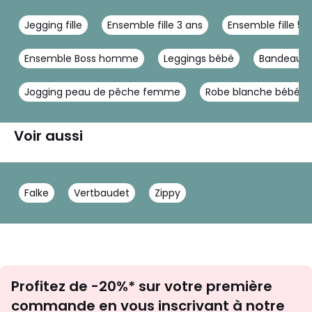
Jegging fille
Ensemble fille 3 ans
Ensemble fille 5 
Ensemble Boss homme
Leggings bébé
Bandeau p
Jogging peau de pêche femme
Robe blanche bébé fil
Voir aussi
Falke
Vertbaudet
Zippy
Inscription
Profitez de -20%* sur votre première
newsletter
commande en vous inscrivant à notre