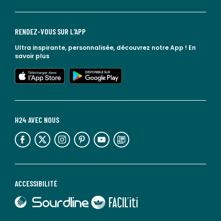
RENDEZ-VOUS SUR L'APP
Ultra inspirante, personnalisée, découvrez notre App !
En
savoir plus
lien vers l'app store
lien vers google play
H24 AVEC NOUS
lien vers l'espace réseaux sociaux
lien vers l'espace réseaux sociaux
lien vers l'espace réseaux sociaux
lien vers l'espace réseaux sociaux
lien vers l'espace réseaux sociaux
lien vers le blog la redoute
ACCESSIBILITÉ
lien vers Sourdline
lien vers Faciliti