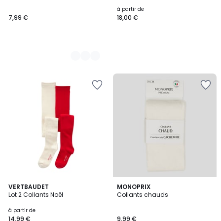
à partir de
7,99 €
18,00 €
2
VERTBAUDET
3
MONOPRIX
Lot 2 Collants Noël
Collants chauds
Couleurs
Couleurs
à partir de
14,99 €
9,99 €