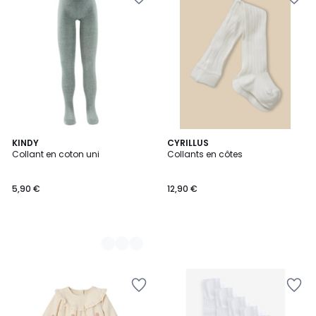
4
KINDY
CYRILLUS
Collant en coton uni
Collants en côtes
Couleurs
5,90 €
12,90 €