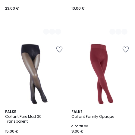
23,00 €
10,00 €
5
FALKE
26
FALKE
Collant Pure Matt 30
Collant Family Opaque
Couleurs
Couleurs
Transparent
à partir de
15,00 €
9,00 €