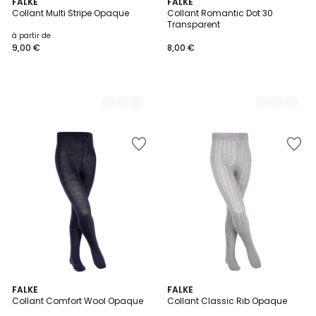
6
FALKE
2
FALKE
Collant Multi Stripe Opaque
Collant Romantic Dot 30
Couleurs
Couleurs
Transparent
à partir de
9,00 €
8,00 €
10
FALKE
3
FALKE
Collant Comfort Wool Opaque
Collant Classic Rib Opaque
Couleurs
Couleurs