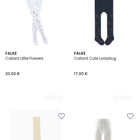
4
FALKE
3
FALKE
Collant Little Flowers
Collant Cute Ladybug
Couleurs
Couleurs
20,00 €
17,00 €