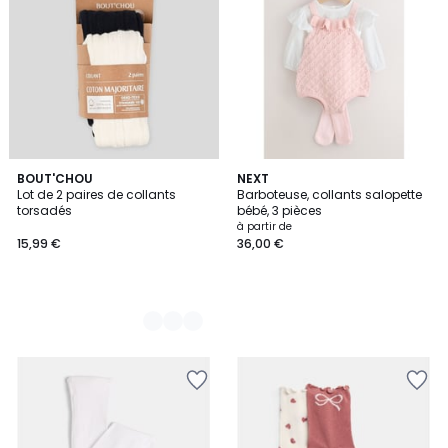
2
BOUT'CHOU
NEXT
Lot de 2 paires de collants
Barboteuse, collants salopette
Couleurs
torsadés
bébé, 3 pièces
à partir de
15,99 €
36,00 €