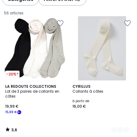
56 articles
-20%*
3,6
LA REDOUTE COLLECTIONS
5
CYRILLUS
/ 5
Lot de 3 paires de collants en
Collants à côtes
Couleurs
côtes
19,99
à partir de
19,99 €
16,00 €
€
15,99 €
souscrivez
à
notre
3,6
programme
/
5