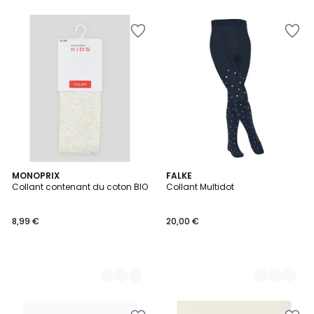
3
MONOPRIX
2
FALKE
Collant contenant du coton BIO
Collant Multidot
Couleurs
Couleurs
8,99 €
20,00 €