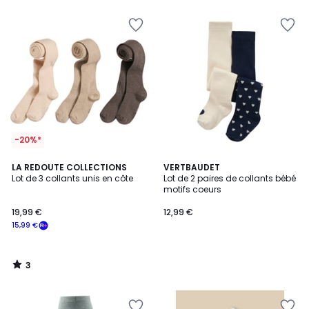
pour
payer
à
la
place
15,99
€.
-20%*
3
LA REDOUTE COLLECTIONS
VERTBAUDET
/
Lot de 3 collants unis en côte
Lot de 2 paires de collants bébé
5
motifs coeurs
19,99 €
12,99 €
15,99 €
3
/
5