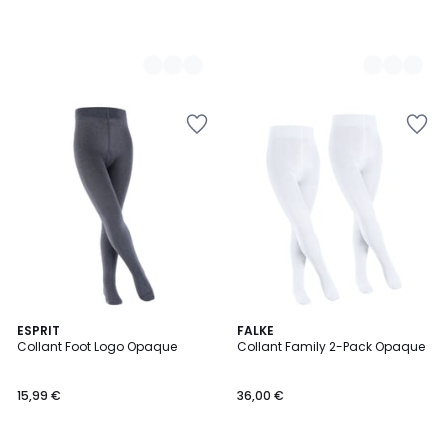
6
ESPRIT
3
FALKE
Collant Foot Logo Opaque
Collant Family 2-Pack Opaque
Couleurs
Couleurs
15,99 €
36,00 €