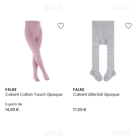
10
FALKE
4
FALKE
Collant Cotton Touch Opaque
Collant Little Dot Opaque
Couleurs
Couleurs
à partir de
14,00 €
17,00 €