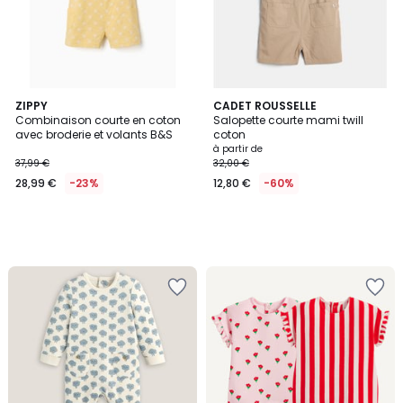
ZIPPY
CADET ROUSSELLE
Combinaison courte en coton
Salopette courte mami twill
avec broderie et volants B&S
coton
à partir de
37,99 €
32,00 €
28,99 €
-23%
12,80 €
-60%