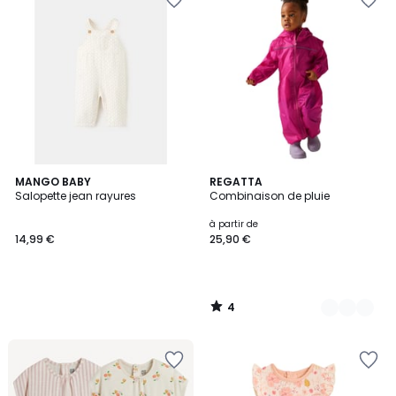
4
MANGO BABY
3
REGATTA
/
Salopette jean rayures
Combinaison de pluie
Couleurs
5
à partir de
14,99 €
25,90 €
4
/
5