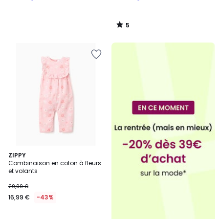
5
/
5
ZIPPY
Combinaison en coton à fleurs
et volants
29,99 €
16,99 €
-43%