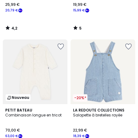
25,99 €
19,99 €
€
20,79 €
15,99 €
souscrivez
à
notre
4,2
5
programme
/
/
5
5
pour
payer
à
la
place
20,79
€.
Nouveau
-20%*
5
PETIT BATEAU
LA REDOUTE COLLECTIONS
/
Combinaison longue en tricot
Salopette à bretelles rayée
5
70,00 €
22,99 €
63,00 €
18,39 €