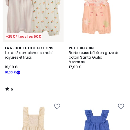
-25€* tous les 50€
5
LA REDOUTE COLLECTIONS
PETIT BEGUIN
/
Lot de 2 combishorts, motifs
Barboteuse bébé en gaze de
5
rayures et fruits
coton Santa Giulia
à partir de
19,99 €
17,99 €
10,00 €
5
/
5