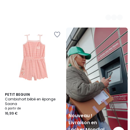
Nouveau
!
Livraison
en
Locker
Mondial
Relay
PETIT BEGUIN
Combishort bébé en éponge
Saona
à partir de
16,99 €
Nouveau !
Livraison en
Locker Mondial