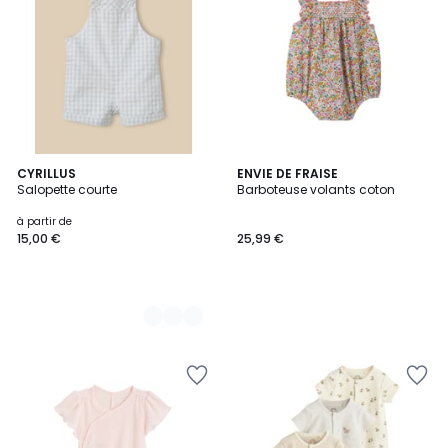
2
CYRILLUS
ENVIE DE FRAISE
Salopette courte
Barboteuse volants coton
Couleurs
à partir de
15,00 €
25,99 €