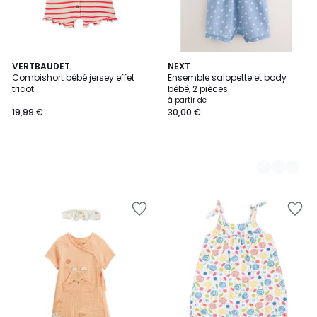
VERTBAUDET
2
NEXT
Combishort bébé jersey effet
Ensemble salopette et body
Couleurs
tricot
bébé, 2 pièces
à partir de
19,99 €
30,00 €