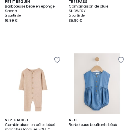
PETIT BEGUIN
TRESPASS
Barboteuse bébé en éponge
Combinaison de pluie
Saona
SHOWERY
à partir de
à partir de
16,99 €
35,90 €
VERTBAUDET
2
NEXT
Combinaison en côtes bébé
Barboteuse bouffante bébé
Couleurs
manches longues POETIC