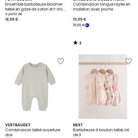
/
Ensemble barboteuse bloomer
Combinaison longue rayée en
5
bébé en gaze de coton et t-shirt
molleton avec poche
Mini Rêve
à partir de
18,99 €
19,99 €
10,00 €
2
/
5
VERTBAUDET
5
NEXT
Combinaison bébé ouverture
Barboteuse à bouton bébé, lot
Couleurs
dos
de 3