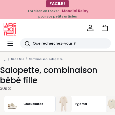
Mondial Relay
Livraison en Locker
EN CE MOMENT
pour vos petits articles
-20% dès 39€*
sur la mode
Voir
mon
La
panie
Redoute
Menu
Rechercher
Derniers
...
articles
Bébé fille
Combinaison, salopette
Salopette, combinaison
vus
bébé fille
308
Chaussures
Pyjama