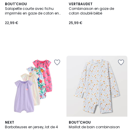
BOUT'CHOU
VERTBAUDET
Salopette courte avec fichu
Combinaison en gaze de
imprimés en gaze de coton en
coton doublé bébé
coton BIO GOTS
22,99 €
25,99 €
2
NEXT
BOUT'CHOU
Barboteuses en jersey, lot de 4
Maillot de bain combinaison
Couleurs