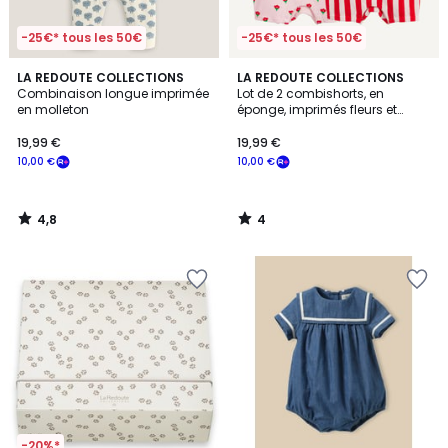
-25€* tous les 50€
-25€* tous les 50€
4,8
4
LA REDOUTE COLLECTIONS
LA REDOUTE COLLECTIONS
/ 5
/
Combinaison longue imprimée
Lot de 2 combishorts, en
5
en molleton
éponge, imprimés fleurs et
rayures
19,99 €
19,99 €
10,00 €
10,00 €
4,8
4
/
/
5
5
-20%*