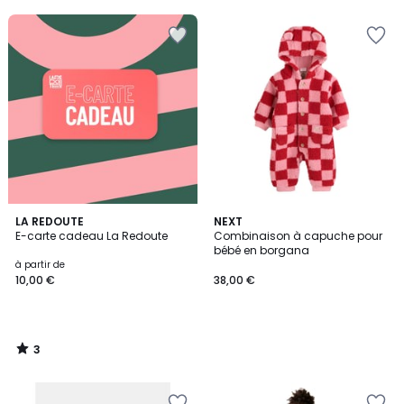
3
LA REDOUTE
NEXT
/
E-carte cadeau La Redoute
Combinaison à capuche pour
5
bébé en borgana
à partir de
10,00 €
38,00 €
3
/
5