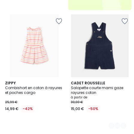
ZIPPY
2
CADET ROUSSELLE
Combishort en coton à rayures
Salopette courte mami gaze
Couleurs
et poches cargo
rayures coton
à partir de
25,99 €
30,00 €
14,99 €
-42%
15,00 €
-50%