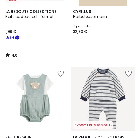
4,8
LA REDOUTE COLLECTIONS
CYRILLUS
/ 5
Boîte cadeau petit format
Barboteuse marin
à partir de
1,99 €
32,90 €
1,59 €
4,8
/
5
-25€* tous les 50€
2
PETIT BEGUIN
LA REDOUTE COLLECTIONS