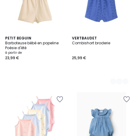
PETIT BEGUIN
2
VERTBAUDET
Barboteuse bébé en popeline
Combishort broderie
Couleurs
Poésie d'été
à partir de
23,99 €
25,99 €