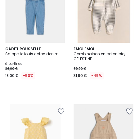
CADET ROUSSELLE
EMOI EMOI
Salopette louis coton denim
Combinaison en coton bio,
CELESTINE
à partir de
36,00 €
59,00 €
18,00 €
-50%
31,90 €
-45%