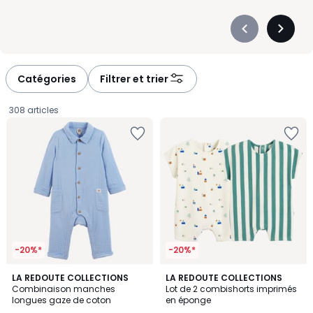
Précédent
Suivan
-
-
défiler
défiler
à
à
Catégories
Filtrer et trier
gauche
droite
308 articles
-20%*
-20%*
4,2
5
LA REDOUTE COLLECTIONS
LA REDOUTE COLLECTIONS
/ 5
/
Combinaison manches
Lot de 2 combishorts imprimés
5
longues gaze de coton
en éponge
25,99