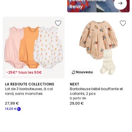
Relay
Nouveau
-25€* tous les 50€
LA REDOUTE COLLECTIONS
NEXT
Lot de 3 barboteuses, à col
Barboteuse bébé bouffante et
rond, sans manches
collants, 2 pcs
à partir de
27,99 €
29,00 €
14,00 €