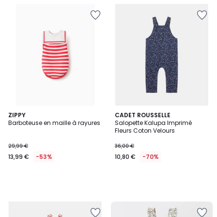
ZIPPY
CADET ROUSSELLE
Barboteuse en maille à rayures
Salopette Kalupa Imprimé
Fleurs Coton Velours
29,99 €
36,00 €
13,99 €
-53%
10,80 €
-70%