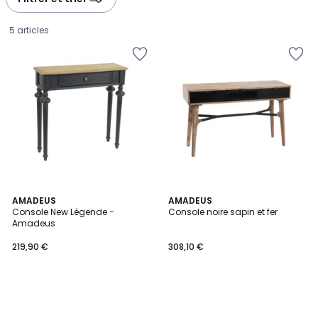
5 articles
AMADEUS
AMADEUS
Console New Légende -
Console noire sapin et fer
Amadeus
219,90
219,90 €
308,10 €
€.