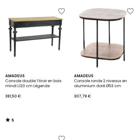
5
AMADEUS
AMADEUS
/
Console double 1 tiroir en bois
Console ronde 2 niveaux en
5
mindi L120 cm Légende
aluminium doré Ø53 cm
381,50 €
307,78 €
5
/
5