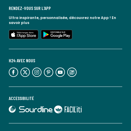
RENDEZ-VOUS SUR L'APP
Ultra inspirante, personnalisée, découvrez notre App !
En
savoir plus
lien vers l'app store
lien vers google play
H24 AVEC NOUS
lien vers l'espace réseaux sociaux
lien vers l'espace réseaux sociaux
lien vers l'espace réseaux sociaux
lien vers l'espace réseaux sociaux
lien vers l'espace réseaux sociaux
lien vers le blog la redoute
ACCESSIBILITÉ
lien vers Sourdline
lien vers Faciliti