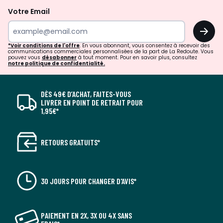
Votre Email
OK
*Voir conditions de l'offre
. En vous abonnant, vous consentez à recevoir des
communications commerciales personnalisées de la part de La Redoute. Vous
pouvez vous
désabonner
à tout moment. Pour en savoir plus, consultez
notre politique de confidentialité.
DÈS 49€ D’ACHAT, FAITES-VOUS
LIVRER EN POINT DE RETRAIT POUR
1,95€*
RETOURS GRATUITS*
30 JOURS POUR CHANGER D'AVIS*
PAIEMENT EN 2X, 3X OU 4X SANS