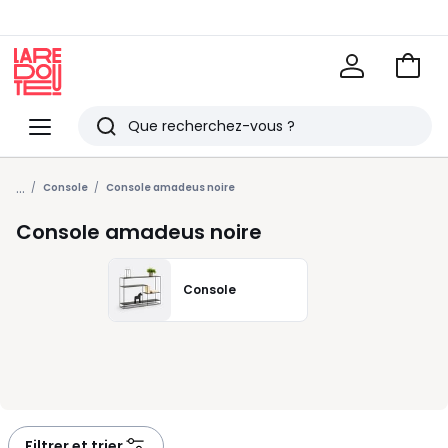
Voir
mon
La
panie
Redoute
Menu
Rechercher
Derniers
...
articles
Console
Console amadeus noire
vus
Console amadeus noire
Console
Filtrer et trier