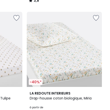
3,8
/
5
-40%*
4,8
LA REDOUTE INTERIEURS
/ 5
Tulipe
Drap-housse coton biologique, Miria
à partir de