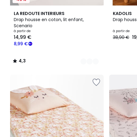
20
4,3
11
LA REDOUTE INTERIEURS
KADOLIS
Couleurs
/ 5
Couleurs
Drap housse en coton, lit enfant,
Drap houss
Scenario
Prix
à partir de
à partir de
14,99 €
1
38,90 €
à
partir
8,99 €
de
14,99
4,3
€
/
souscrivez
5
à
notre
programme
pour
payer
à
la
place
8,99
€.