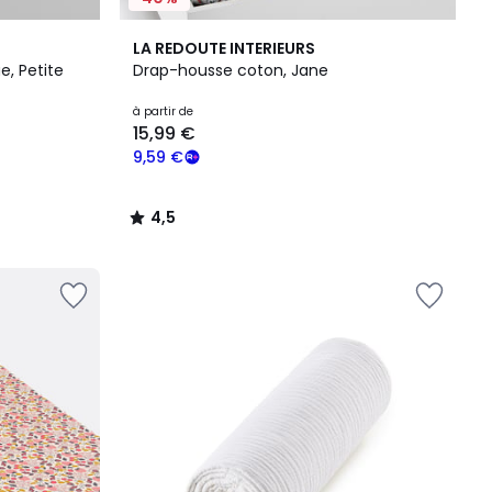
4,5
LA REDOUTE INTERIEURS
/ 5
, Petite
Drap-housse coton, Jane
à partir de
15,99 €
9,59 €
4,5
/
5