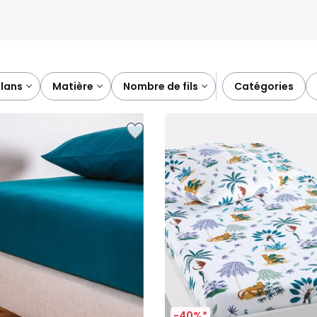
plans
matière
nombre de fils
catégories
-40%*