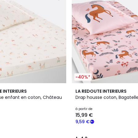
-40%*
4,2
E INTERIEURS
LA REDOUTE INTERIEURS
/ 5
e enfant en coton, Château
Drap housse coton, Bagatell
à partir de
15,99 €
9,59 €