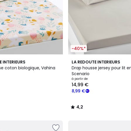
-40%*
8
4,2
E INTERIEURS
LA REDOUTE INTERIEURS
Couleurs
/ 5
e coton biologique, Vahina
Drap housse jersey pour lit e
Scenario
à partir de
14,99 €
8,99 €
4,2
/
5