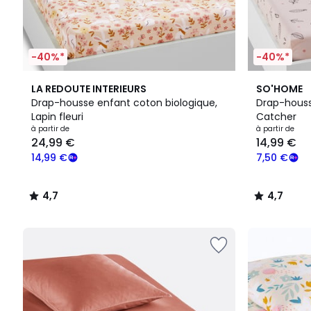
-40%*
-40%*
4,7
4,7
LA REDOUTE INTERIEURS
SO'HOME
/ 5
/ 5
Drap-housse enfant coton biologique,
Drap-houss
Lapin fleuri
Catcher
à partir de
à partir de
24,99 €
14,99 €
14,99 €
7,50 €
4,7
4,7
/
/
5
5