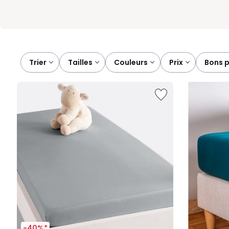
Trier
tailles
couleurs
prix
bons 
-40%*