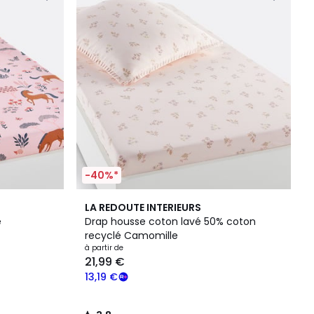
-40%*
3,8
LA REDOUTE INTERIEURS
/ 5
e
Drap housse coton lavé 50% coton
recyclé Camomille
à partir de
21,99 €
13,19 €