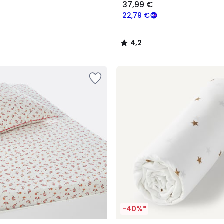
37,99 €
22,79 €
4,2
/
5
-40%*