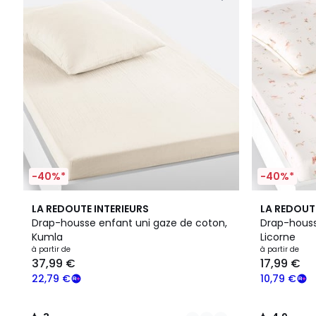
-40%*
-40%*
17
3
4,9
LA REDOUTE INTERIEURS
LA REDOUT
Couleurs
/
/ 5
Drap-housse enfant uni gaze de coton,
Drap-houss
5
Kumla
Licorne
à partir de
à partir de
37,99 €
17,99 €
22,79 €
10,79 €