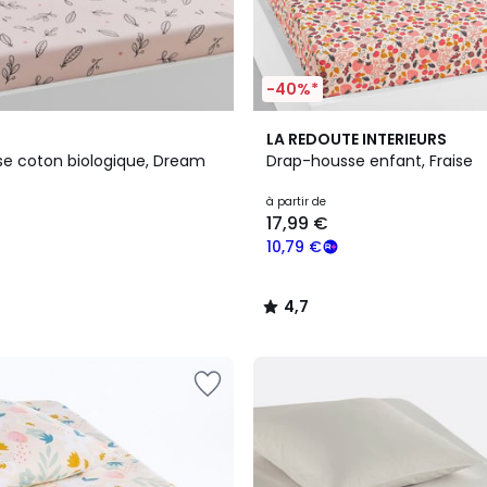
-40%*
4,7
LA REDOUTE INTERIEURS
/ 5
e coton biologique, Dream
Drap-housse enfant, Fraise
à partir de
17,99 €
10,79 €
4,7
/
5