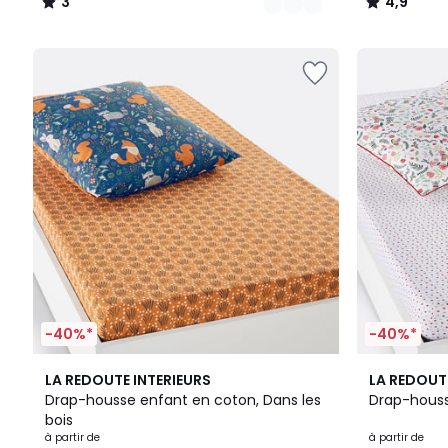
3
4,9
/
/
5
5
-40%*
-40%*
4,7
4,4
LA REDOUTE INTERIEURS
LA REDOUT
/ 5
/ 5
Drap-housse enfant en coton, Dans les
Drap-houss
bois
à partir de
à partir de