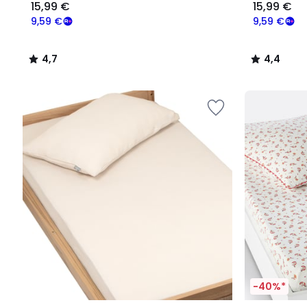
15,99 €
15,99 €
9,59 €
9,59 €
4,7
4,4
/
/
5
5
-40%*