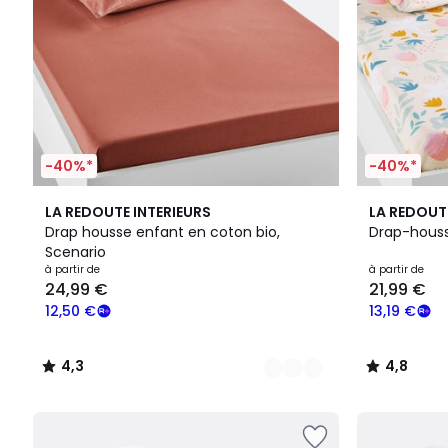
-40%*
-40%*
5
4,3
4,8
LA REDOUTE INTERIEURS
LA REDOUT
Couleurs
/ 5
/ 5
Drap housse enfant en coton bio,
Drap-houss
Scenario
à partir de
à partir de
24,99 €
21,99 €
12,50 €
13,19 €
4,3
4,8
/
/
5
5