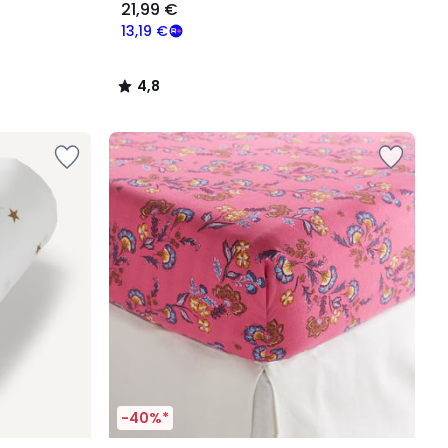
21,99 €
13,19 €
4,8
/
5
-40%*