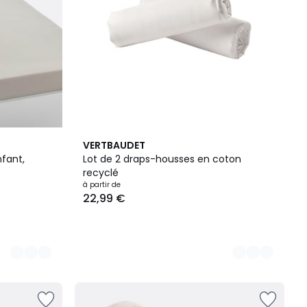
4
VERTBAUDET
Couleurs
nfant,
Lot de 2 draps-housses en coton
recyclé
à partir de
22,99 €