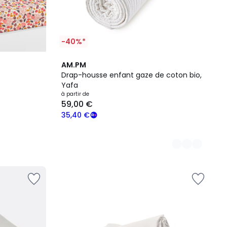
-40%*
19
AM.PM
Couleurs
Drap-housse enfant gaze de coton bio,
Yafa
à partir de
59,00 €
35,40 €