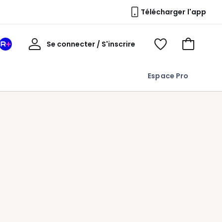
Télécharger l'app
Mon
Se connecter / S'inscrire
Mon
Voir
Voir
compte
espace
mes
mon
La
favoris
panier
Espace Pro
Redoute
+