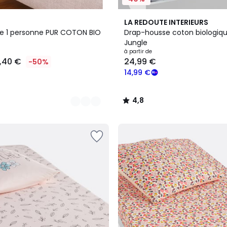
4,8
LA REDOUTE INTERIEURS
/ 5
e 1 personne PUR COTON BIO
Drap-housse coton biologique
Jungle
à partir de
9,40 €
24,99 €
-50%
14,99 €
4,8
/
5