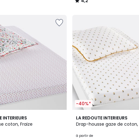
4,2
/
5
-40%*
4,2
E INTERIEURS
LA REDOUTE INTERIEURS
/ 5
e coton, Fraize
Drap-housse gaze de coton, 
à partir de