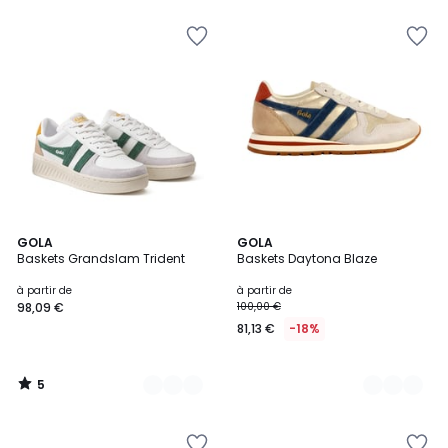
pour
payer
à
la
place
55,00
€.
5
7
GOLA
5
GOLA
/
Baskets Grandslam Trident
Baskets Daytona Blaze
Couleurs
Couleurs
5
à partir de
à partir de
98,09 €
100,00 €
81,13 €
-18%
5
/
5