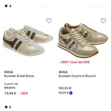
4
/
5
-25€* tous les 50€
5
GOLA
GOLA
/
Baskets Bullet Blaze
Baskets Daytona Blaze II
5
à partir de
100,00 €
100,00 €
50,00 €
74,99 €
-25%
5
/