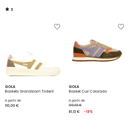
3
/
5
GOLA
GOLA
Baskets Grandslam Trident
Basket Cuir Colorado
à partir de
à partir de
110,00 €
100,00 €
81,13 €
-18%