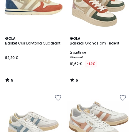
5
5
GOLA
GOLA
/
/
Basket Cuir Daytona Quadrant
Baskets Grandslam Trident
5
5
à partir de
92,20 €
105,00 €
91,62 €
-12%
5
5
/
/
5
5