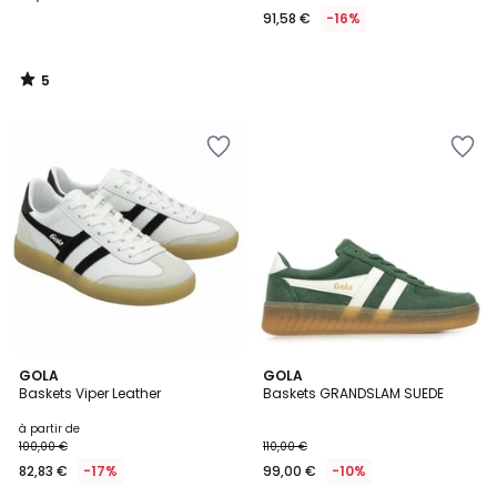
91,58 €
-16%
5
/
5
3
GOLA
GOLA
/
Baskets Viper Leather
Baskets GRANDSLAM SUEDE
5
à partir de
100,00 €
110,00 €
82,83 €
-17%
99,00 €
-10%