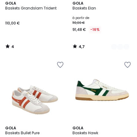
4
4,7
GOLA
5
GOLA
/
/ 5
Baskets Grandslam Trident
Baskets Elan
Couleurs
5
à partir de
110,00 €
110,00 €
91,48 €
-16%
4
4,7
/
/
5
5
5
4,5
2
GOLA
5
GOLA
/
/ 5
Baskets Bullet Pure
Baskets Hawk
Couleurs
Couleurs