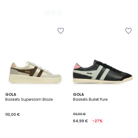
GOLA
GOLA
Baskets Superslam Blaze
Baskets Bullet Pure
110,00 €
90,00 €
64,99 €
-27%