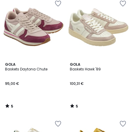
5
5
GOLA
GOLA
/
/
Baskets Daytona Chute
Baskets Hawk '89
5
5
95,00 €
100,31 €
5
5
/
/
5
5