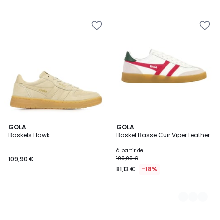
GOLA
3
GOLA
Baskets Hawk
Basket Basse Cuir Viper Leather
Couleurs
à partir de
109,90 €
100,00 €
81,13 €
-18%