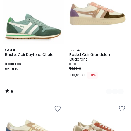
5
GOLA
3
GOLA
/
Basket Cuir Daytona Chute
Basket Cuir Grandslam
Couleurs
5
Quadrant
à partir de
à partir de
95,01 €
110,00 €
100,99 €
-8%
5
/
5