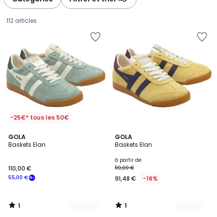
112 articles
-25€* tous les 50€
1
1
3
GOLA
7
GOLA
/
/
Baskets Elan
Baskets Elan
Couleurs
Couleurs
5
5
110,00
à partir de
110,00 €
110,00 €
€
55,00 €
91,48 €
-16%
souscrivez
à
notre
1
1
programme
/
/
5
5