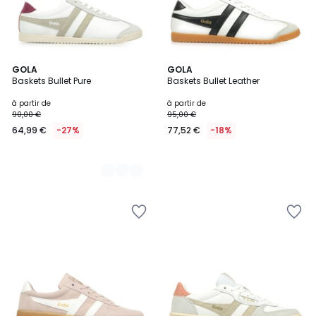
2
GOLA
GOLA
Baskets Bullet Pure
Baskets Bullet Leather
Couleurs
à partir de
à partir de
90,00 €
95,00 €
64,99 €
-27%
77,52 €
-18%