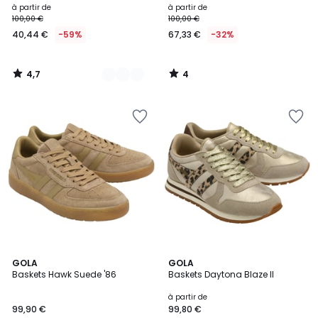
à partir de
à partir de
100,00 €
100,00 €
40,44 €
-59%
67,33 €
-32%
4,7
4
/
/
5
5
GOLA
GOLA
Baskets Hawk Suede '86
Baskets Daytona Blaze II
à partir de
99,90 €
99,80 €