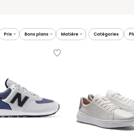
prix
bons plans
matière
catégories
p