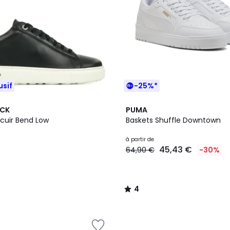
usif
-25%*
4
4
OCK
PUMA
Couleurs
/
 cuir Bend Low
Baskets Shuffle Downtown
5
à partir de
45,43 €
64,90 €
-30%
4
/
5