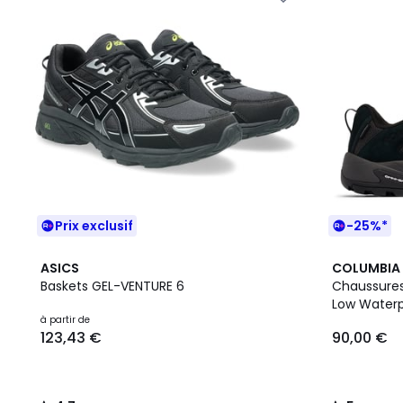
Prix exclusif
-25%*
4,7
5
ASICS
COLUMBIA
/ 5
/
Baskets GEL-VENTURE 6
Chaussure
5
Low Water
à partir de
123,43 €
90,00 €