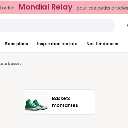
Mondial Relay
 Locker
pour vos petits article
Bons plans
Inspiration rentrée
Nos tendances
ets basses
Baskets
montantes