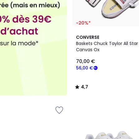
-20%*
7
4,7
CONVERSE
Couleurs
/ 5
Baskets Chuck Taylor All Star
Canvas Ox
70,00 €
56,00 €
4,7
/
5