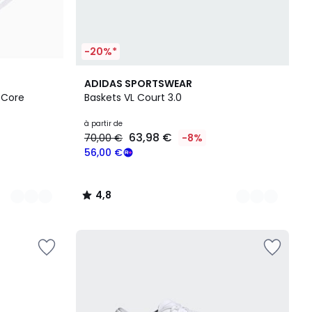
-20%*
13
4,8
ADIDAS SPORTSWEAR
Couleurs
/ 5
 Core
Baskets VL Court 3.0
à partir de
63,98 €
70,00 €
-8%
56,00 €
4,8
/
5