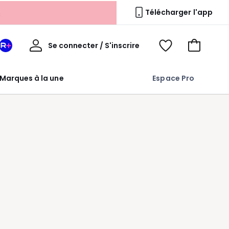
s
Télécharger l'app
Mon
Se connecter / S'inscrire
Mon
Voir
Voir
compte
espace
mes
mon
La
favoris
panier
Marques à la une
Espace Pro
Redoute
+