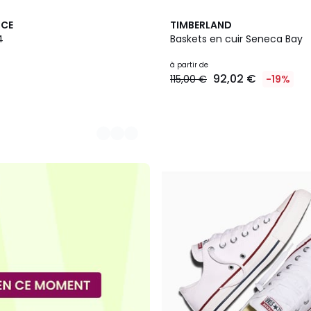
NCE
TIMBERLAND
4
Baskets en cuir Seneca Bay
à partir de
92,02 €
115,00 €
-19%