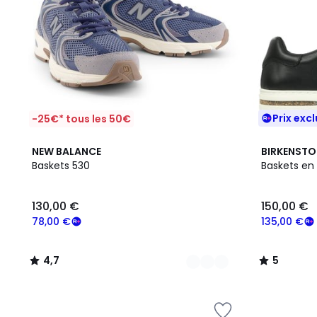
Prix excl
-25€* tous les 50€
3
4,7
5
NEW BALANCE
BIRKENST
Couleurs
/ 5
/
Baskets 530
Baskets en
5
130,00 €
150,00 €
78,00 €
135,00 €
4,7
5
/
/
5
5