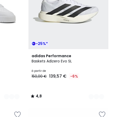
-25%*
8
4,8
adidas Performance
Couleurs
/ 5
Baskets Adizero Evo SL
à partir de
139,57 €
150,00 €
-6%
4,8
/
5