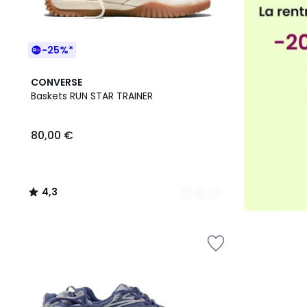
-25%*
2
4,3
CONVERSE
Couleurs
/ 5
Baskets RUN STAR TRAINER
80,00 €
4,3
/
5