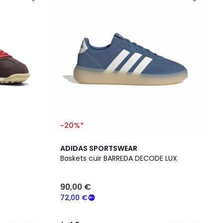
-20%*
3
4,5
ADIDAS SPORTSWEAR
Couleurs
/ 5
Baskets cuir BARREDA DECODE LUX
90,00 €
72,00 €