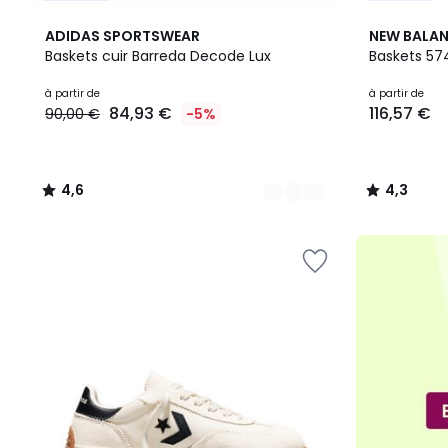
2
4,6
3
4,3
ADIDAS SPORTSWEAR
NEW BALA
Couleurs
/ 5
Couleurs
/ 5
Baskets cuir Barreda Decode Lux
Baskets 57
Prix
à partir de
à partir de
84,93 €
116,57 €
90,00 €
-5%
à
partir
de
84,93
4,6
4,3
€
/
/
au
5
5
lieu
de
90,00
€
5%
de
réduction
appliquée.