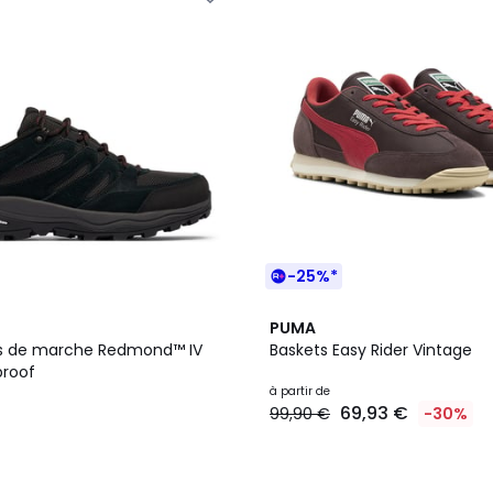
-25%*
3
PUMA
Couleurs
s de marche Redmond™ IV
Baskets Easy Rider Vintage
proof
à partir de
69,93 €
99,90 €
-30%