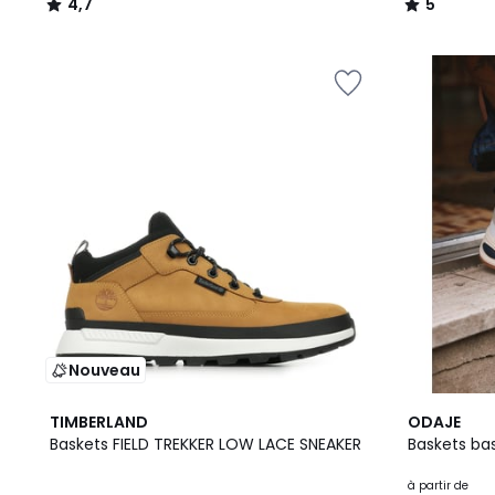
4,7
5
/
/
5
5
Nouveau
6
TIMBERLAND
ODAJE
Couleurs
Baskets FIELD TREKKER LOW LACE SNEAKER
Baskets ba
à partir de