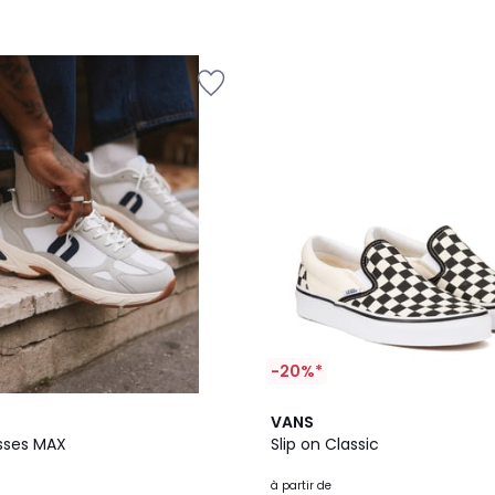
-20%*
3
4,5
VANS
Couleurs
/ 5
sses MAX
Slip on Classic
à partir de