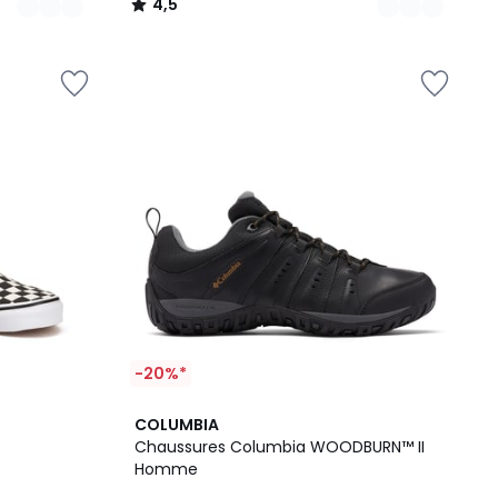
4,5
/
5
-20%*
4
COLUMBIA
/
Chaussures Columbia WOODBURN™ II
5
Homme