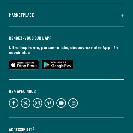
MARKETPLACE
RENDEZ-VOUS SUR L'APP
Ultra inspirante, personnalisée, découvrez notre App !
En
savoir plus
lien vers l'app store
lien vers google play
H24 AVEC NOUS
lien vers l'espace réseaux sociaux
lien vers l'espace réseaux sociaux
lien vers l'espace réseaux sociaux
lien vers l'espace réseaux sociaux
lien vers l'espace réseaux sociaux
lien vers le blog la redoute
ACCESSIBILITÉ