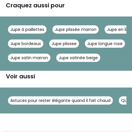
Craquez aussi pour
Jupe à paillettes
Jupe plissée marron
Jupe en lin
Jupe bordeaux
Jupe plissee
Jupe longue rose
Jupe satin marron
Jupe satinée beige
Voir aussi
Astuces pour rester élégante quand il fait chaud
Que 