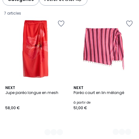
gauche
droite
7 articles
2
NEXT
2
NEXT
Jupe paréo longue en mesh
Paréo court en lin mélangé
Couleurs
Couleurs
58,00
à partir de
58,00 €
51,00 €
€.