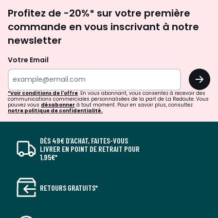
Inscription
Profitez de -20%* sur votre première
newsletter
commande en vous inscrivant à notre
newsletter
Votre Email
OK
*Voir conditions de l'offre
. En vous abonnant, vous consentez à recevoir des
communications commerciales personnalisées de la part de La Redoute. Vous
pouvez vous
désabonner
à tout moment. Pour en savoir plus, consultez
notre politique de confidentialité.
DÈS 49€ D’ACHAT, FAITES-VOUS
LIVRER EN POINT DE RETRAIT POUR
1,95€*
RETOURS GRATUITS*