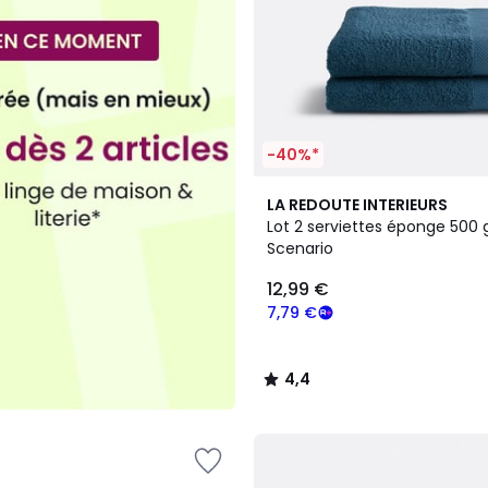
-40%*
11
4,4
LA REDOUTE INTERIEURS
Couleurs
/ 5
Lot 2 serviettes éponge 500
Scenario
12,99 €
7,79 €
4,4
/
5