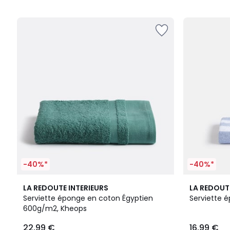
5
-40%*
-40%*
11
4,7
10
4,7
LA REDOUTE INTERIEURS
LA REDOUT
Couleurs
/ 5
Couleurs
/ 5
Serviette éponge en coton Égyptien
Serviette 
600g/m2, Kheops
22,99 €
16,99 €