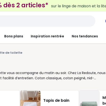
 dès 2 articles*
sur le linge de maison et la lit
Bons plans
Inspiration rentrée
Nos tendances
tte de toilette
ilette vous accompagne du matin au soir. Chez La Redoute, nous
facilité d’entretien. Coton classique, coton peigné, nid-
 correspond à vos habitudes. Pour bien la sélectionner, regardez
enveloppante. Les dimensions comptent aussi selon l’usage, pour
 coordonner vos serviettes avec le linge de bain, jouer les tons
M
 vous aidons à composer un ensemble pratique et harmonieux,
Tapis de bain
b
e jour. Une belle qualité d’éponge fait toute la différence pour