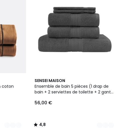
16
4,8
SENSEI MAISON
Couleurs
/ 5
en coton
Ensemble de bain 5 pièces (1 drap de
bain + 2 serviettes de toilette + 2 gants)
LUXURY
56,00 €
4,8
/