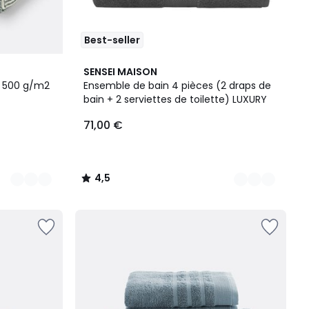
Best-seller
15
4,5
SENSEI MAISON
Couleurs
/ 5
o 500 g/m2
Ensemble de bain 4 pièces (2 draps de
bain + 2 serviettes de toilette) LUXURY
71,00 €
4,5
/
5