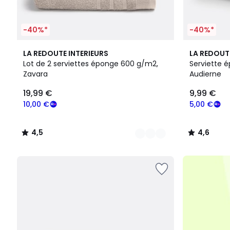
-40%*
-40%*
19
4,5
3
4,6
LA REDOUTE INTERIEURS
LA REDOUT
Couleurs
/ 5
Couleurs
/ 5
Lot de 2 serviettes éponge 600 g/m2,
Serviette 
Zavara
Audierne
19,99
19,99 €
9,99 €
€
souscrivez
10,00 €
5,00 €
à
notre
4,5
4,6
programme
/
/
pour
5
5
payer
à
la
place
10,00
€.