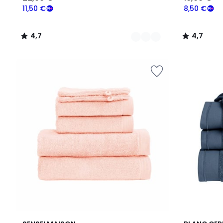
11,50 €
8,50 €
4,7
4,7
/
/
5
5