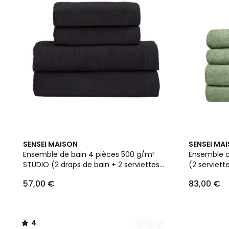
9
4
6
SENSEI MAISON
SENSEI MA
Couleurs
/
Couleurs
Ensemble de bain 4 pièces 500 g/m²
Ensemble c
5
STUDIO (2 draps de bain + 2 serviettes
(2 serviett
de toilette)
57,00 €
83,00 €
4
/