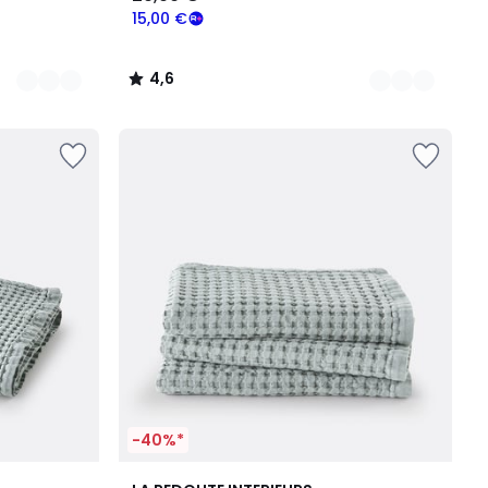
15,00 €
4,6
/
5
-40%*