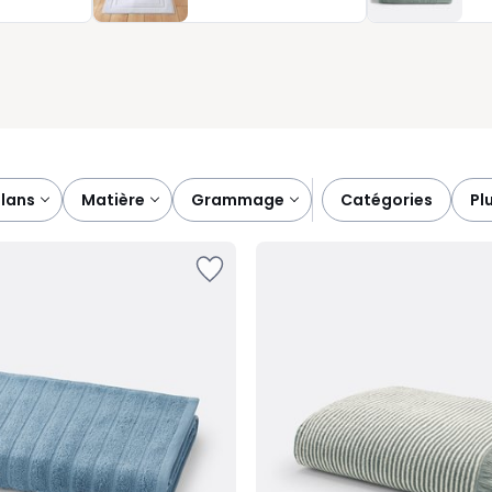
 simple et immédiate.
plans
matière
grammage
catégories
p