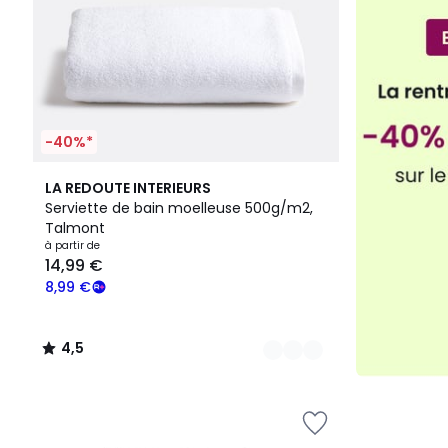
-40%*
3
4,5
LA REDOUTE INTERIEURS
Couleurs
/ 5
Serviette de bain moelleuse 500g/m2,
Talmont
à partir de
14,99 €
8,99 €
4,5
/
5