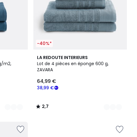
-40%*
5
2,7
LA REDOUTE INTERIEURS
Couleurs
/ 5
 g/m2,
Lot de 4 pièces en éponge 600 g,
ZAVARA
64,99 €
38,99 €
2,7
/
5