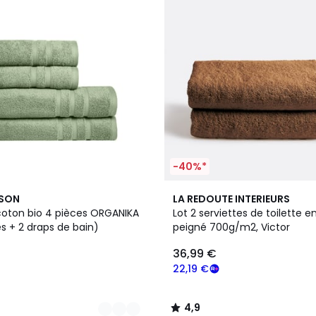
-40%*
8
4,9
ISON
LA REDOUTE INTERIEURS
Couleurs
/ 5
oton bio 4 pièces ORGANIKA
Lot 2 serviettes de toilette 
es + 2 draps de bain)
peigné 700g/m2, Victor
36,99 €
22,19 €
4,9
/