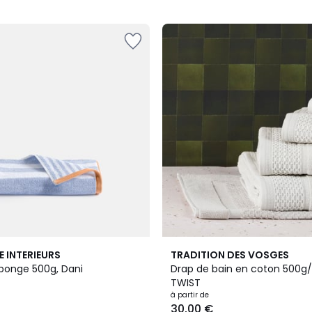
5
14
E INTERIEURS
TRADITION DES VOSGES
Couleurs
éponge 500g, Dani
Drap de bain en coton 500g/m² - ZERO
TWIST
à partir de
30,00 €