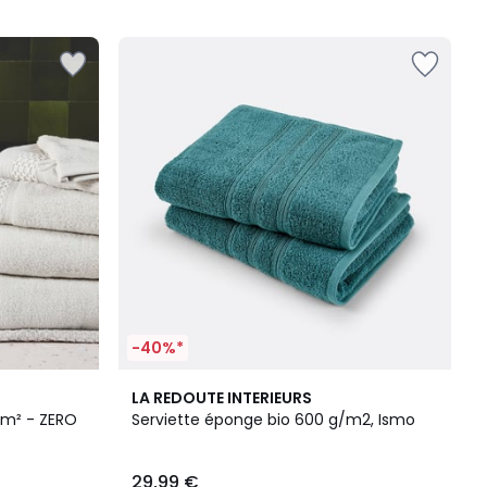
5
-40%*
9
4,6
LA REDOUTE INTERIEURS
Couleurs
/ 5
Serviette éponge bio 600 g/m2, Ismo
29,99 €