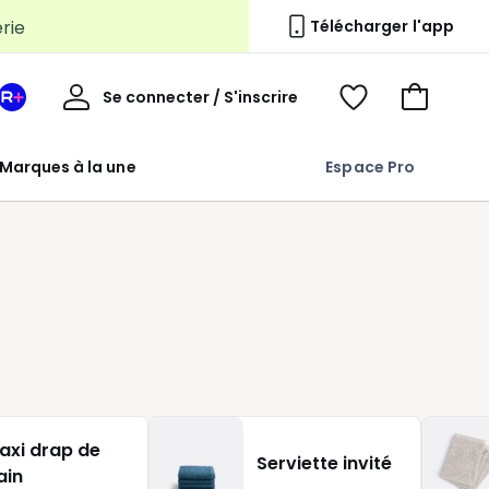
erie
Télécharger l'app
Mon
Se connecter / S'inscrire
Mon
Voir
Voir
compte
espace
mes
mon
La
favoris
panier
Marques à la une
Espace Pro
Redoute
+
axi drap de
Serviette invité
ain