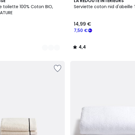
6
4,4
ISE
LA REDOUTE INTERIEURS
Couleurs
/ 5
e toilette 100% Coton BIO,
Serviette coton nid d'abeille T
ATURE
14,99 €
7,50 €
4,4
/
5