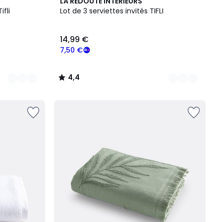
6
4,4
LA REDOUTE INTERIEURS
Couleurs
/ 5
ifli
Lot de 3 serviettes invités TIFLI
14,99 €
7,50 €
4,4
/
5