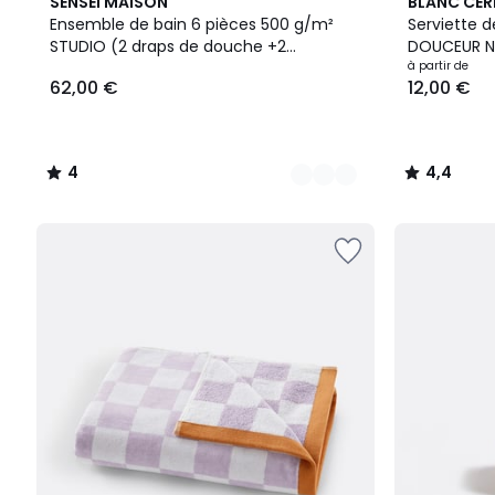
2
4
10
4,4
SENSEI MAISON
BLANC CER
Couleurs
/
Couleurs
/ 5
Ensemble de bain 6 pièces 500 g/m²
Serviette d
5
STUDIO (2 draps de douche +2
DOUCEUR N
serviettes de toilette + 2 gants)
à partir de
62,00 €
12,00 €
4
4,4
/
/
5
5