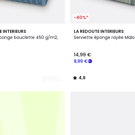
-40%*
5
4,6
E INTERIEURS
LA REDOUTE INTERIEURS
Couleurs
/ 5
éponge bouclette 450 g/m2,
Serviette éponge rayée Mal
14,99 €
8,99 €
4,6
/
5