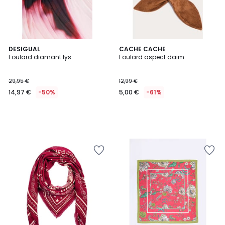
DESIGUAL
CACHE CACHE
Foulard diamant lys
Foulard aspect daim
29,95 €
12,99 €
14,97 €
-50%
5,00 €
-61%