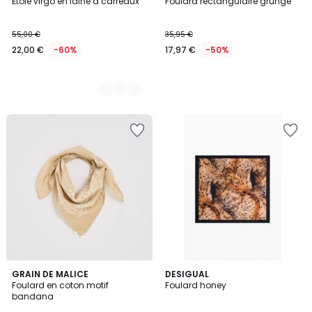
Étole virgo en laine à carreaux
Foulard rectangulaire grunge
Couleurs
55,00 €
35,95 €
22,00 €
-60%
17,97 €
-50%
GRAIN DE MALICE
DESIGUAL
Foulard en coton motif
Foulard honey
bandana