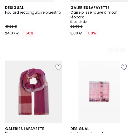
DESIGUAL
3
GALERIES LAFAYETTE
Foulard rectangulaire bluestrip
Carré plissé fauve à motif
Couleurs
léopard
à partir de
49,95 €
20,00 €
24,97 €
-50%
8,00 €
-60%
3
GALERIES LAFAYETTE
DESIGUAL