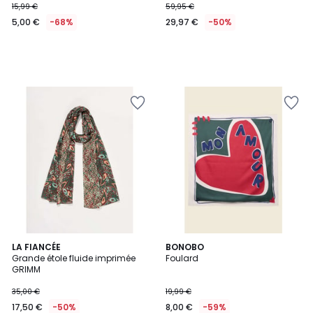
15,99 €
59,95 €
5,00 €
-68%
29,97 €
-50%
LA FIANCÉE
BONOBO
Grande étole fluide imprimée
Foulard
GRIMM
35,00 €
19,99 €
17,50 €
-50%
8,00 €
-59%