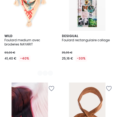
3
WILD
DESIGUAL
Foulard medium avec
Foulard rectangulaire collage
Couleurs
broderies NAYARIT
69,00 €
35,95 €
41,40 €
-40%
25,16 €
-30%