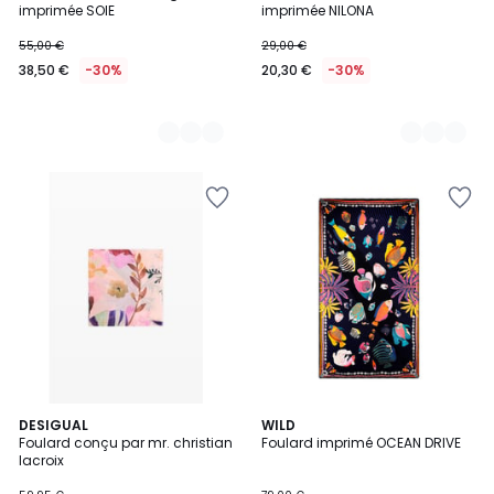
imprimée SOIE
imprimée NILONA
55,00 €
29,00 €
38,50 €
-30%
20,30 €
-30%
DESIGUAL
3
WILD
Foulard conçu par mr. christian
Foulard imprimé OCEAN DRIVE
Couleurs
lacroix