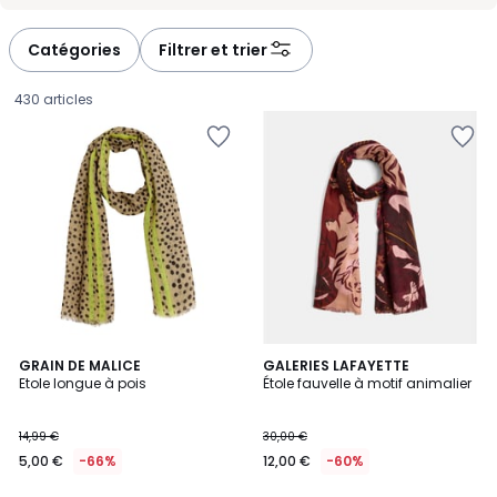
Catégories
Filtrer et trier
430 articles
GRAIN DE MALICE
GALERIES LAFAYETTE
Etole longue à pois
Étole fauvelle à motif animalier
5,00
14,99 €
30,00 €
€
5,00 €
-66%
12,00 €
-60%
au
lieu