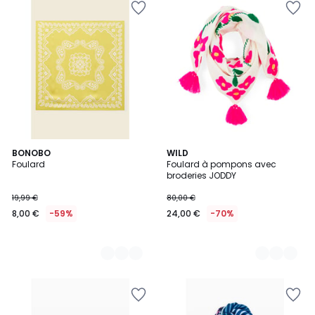
2
BONOBO
4
WILD
Foulard
Foulard à pompons avec
Couleurs
Couleurs
broderies JODDY
19,99 €
80,00 €
8,00 €
-59%
24,00 €
-70%