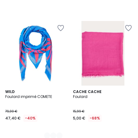
2
WILD
CACHE CACHE
Foulard imprimé COMETE
Foulard
Couleurs
79,00 €
15,99 €
47,40 €
-40%
5,00 €
-68%