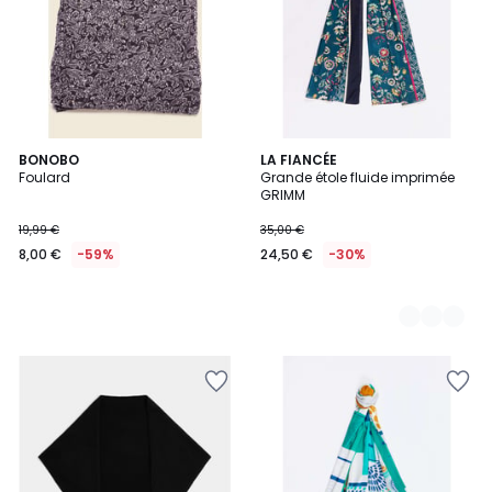
BONOBO
2
LA FIANCÉE
Foulard
Grande étole fluide imprimée
Couleurs
GRIMM
19,99 €
35,00 €
8,00 €
-59%
24,50 €
-30%