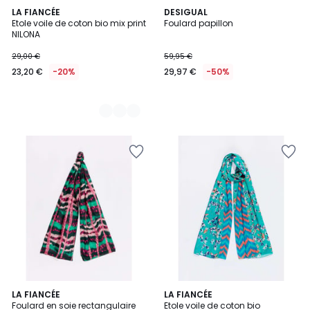
2
LA FIANCÉE
DESIGUAL
Etole voile de coton bio mix print
Foulard papillon
Couleurs
NILONA
29,00 €
59,95 €
23,20 €
-20%
29,97 €
-50%
2
LA FIANCÉE
3
LA FIANCÉE
Foulard en soie rectangulaire
Etole voile de coton bio
Couleurs
Couleurs