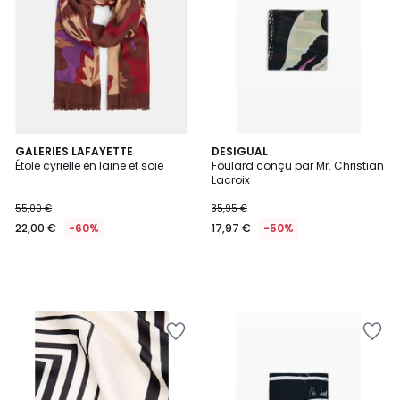
GALERIES LAFAYETTE
DESIGUAL
Étole cyrielle en laine et soie
Foulard conçu par Mr. Christian
Lacroix
55,00 €
35,95 €
22,00 €
-60%
17,97 €
-50%