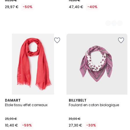
59,95 €
79,00 €
29,97 €
-50%
47,40 €
-40%
DAMART
3
BILLYBELT
Etole tissu effet carreaux
Foulard en coton biologique
Couleurs
25,99 €
39,00 €
10,40 €
-59%
27,30 €
-30%