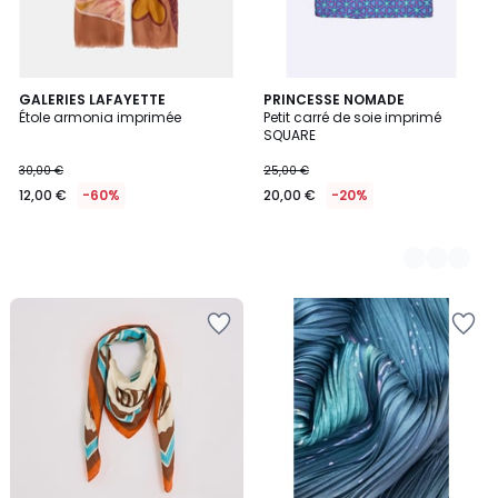
GALERIES LAFAYETTE
2
PRINCESSE NOMADE
Étole armonia imprimée
Petit carré de soie imprimé
Couleurs
SQUARE
30,00 €
25,00 €
12,00 €
-60%
20,00 €
-20%