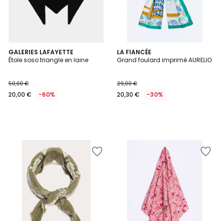
GALERIES LAFAYETTE
LA FIANCÉE
Étole soso triangle en laine
Grand foulard imprimé AURELIO
50,00 €
29,00 €
20,00 €
-60%
20,30 €
-30%