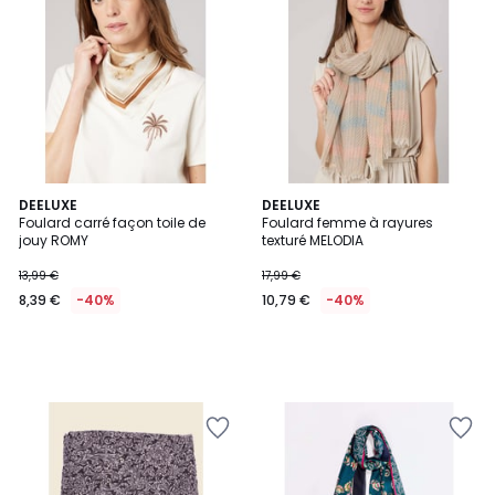
DEELUXE
DEELUXE
Foulard carré façon toile de
Foulard femme à rayures
jouy ROMY
texturé MELODIA
13,99 €
17,99 €
8,39 €
-40%
10,79 €
-40%