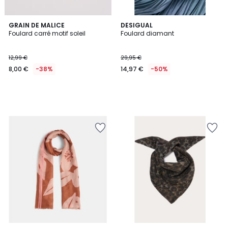
GRAIN DE MALICE
DESIGUAL
Foulard carré motif soleil
Foulard diamant
12,99 €
29,95 €
8,00 €
-38%
14,97 €
-50%