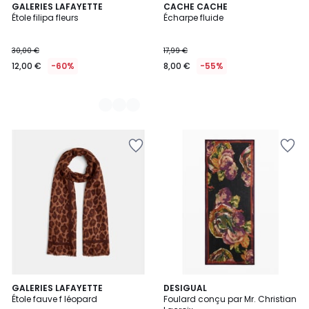
2
GALERIES LAFAYETTE
CACHE CACHE
Étole filipa fleurs
Écharpe fluide
Couleurs
30,00 €
17,99 €
12,00 €
-60%
8,00 €
-55%
5
GALERIES LAFAYETTE
DESIGUAL
Étole fauve f léopard
Foulard conçu par Mr. Christian
Couleurs