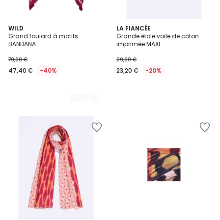
2
WILD
LA FIANCÉE
Grand foulard à motifs
Grande étole voile de coton
Couleurs
BANDANA
imprimée MAXI
79,00 €
29,00 €
47,40 €
-40%
23,20 €
-20%