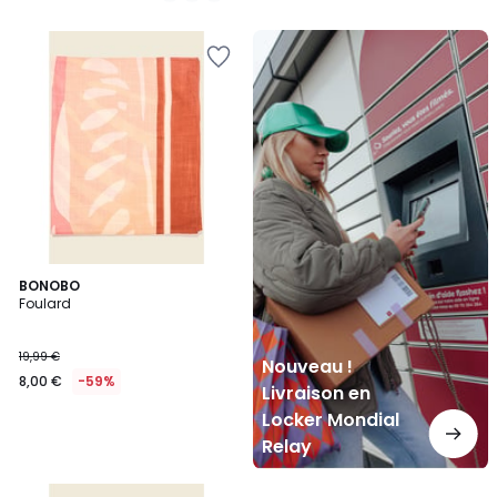
Nouveau
!
Livraison
en
Locker
Mondial
Relay
BONOBO
Foulard
19,99 €
Nouveau !
8,00 €
-59%
Livraison en
Locker Mondial
Relay