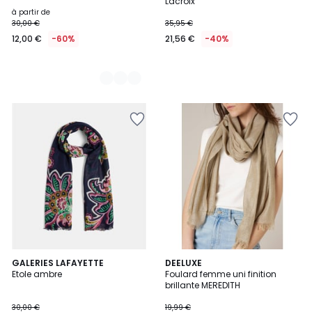
Lacroix
à partir de
30,00 €
35,95 €
12,00 €
-60%
21,56 €
-40%
2
GALERIES LAFAYETTE
4
DEELUXE
Etole ambre
Foulard femme uni finition
Couleurs
Couleurs
brillante MEREDITH
30,00 €
19,99 €