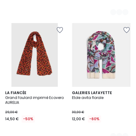
LA FIANCÉE
2
GALERIES LAFAYETTE
Grand foulard imprimé Ecovero
Etole avita florale
Couleurs
AURELIA
29,00 €
30,00 €
14,50 €
-50%
12,00 €
-60%