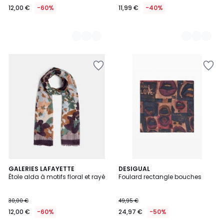
12,00 €
-60%
11,99 €
-40%
GALERIES LAFAYETTE
DESIGUAL
Étole alda à motifs floral et rayé
Foulard rectangle bouches
30,00 €
49,95 €
12,00 €
-60%
24,97 €
-50%