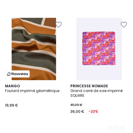
de
14,99
€
66%
de
réduction
appliquée.
Nouveau
MANGO
3
PRINCESSE NOMADE
Foulard imprimé géométrique
Grand carré de soie imprimé
Couleurs
SQUARE
19,99 €
45,00 €
36,00 €
-20%