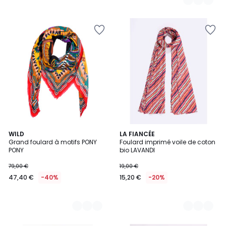
2
WILD
5
LA FIANCÉE
Grand foulard à motifs PONY
Foulard imprimé voile de coton
Couleurs
Couleurs
PONY
bio LAVANDI
79,00 €
19,00 €
47,40 €
-40%
15,20 €
-20%