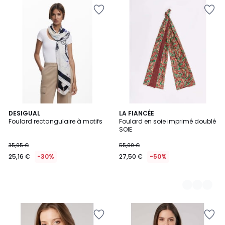
DESIGUAL
2
LA FIANCÉE
Foulard rectangulaire à motifs
Foulard en soie imprimé doublé
Couleurs
SOIE
35,95 €
55,00 €
25,16 €
-30%
27,50 €
-50%