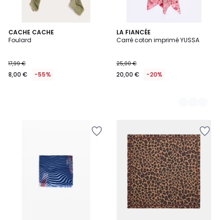
CACHE CACHE
2
LA FIANCÉE
Foulard
Carré coton imprimé YUSSA
Couleurs
17,99 €
25,00 €
8,00 €
-55%
20,00 €
-20%