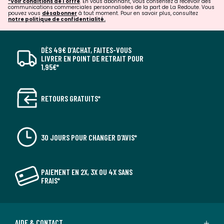
*Voir conditions de l'offre
. En vous abonnant, vous consentez à recevoir des
communications commerciales personnalisées de la part de La Redoute. Vous
pouvez vous
désabonner
à tout moment. Pour en savoir plus, consultez
notre politique de confidentialité.
DÈS 49€ D’ACHAT, FAITES-VOUS
LIVRER EN POINT DE RETRAIT POUR
1,95€*
RETOURS GRATUITS*
30 JOURS POUR CHANGER D'AVIS*
PAIEMENT EN 2X, 3X OU 4X SANS
FRAIS*
AIDE & CONTACT