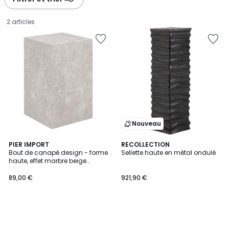
2 articles
Nouveau
PIER IMPORT
RECOLLECTION
Bout de canapé design - forme
Sellette haute en métal ondulé
haute, effet marbre beige
89,00
TRINITE
89,00 €
921,90 €
€.