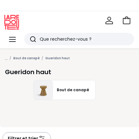
Voir
mon
La
panie
Redoute
Menu
Rechercher
Derniers
...
articles
Bout de canapé
Gueridon haut
vus
Gueridon haut
Bout de canapé
Filtrer et trier