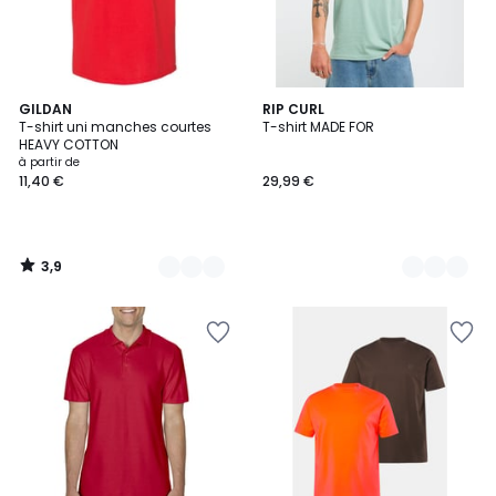
3,9
39
GILDAN
6
RIP CURL
/ 5
T-shirt uni manches courtes
T-shirt MADE FOR
Couleurs
Couleurs
HEAVY COTTON
à partir de
11,40 €
29,99 €
3,9
/
5