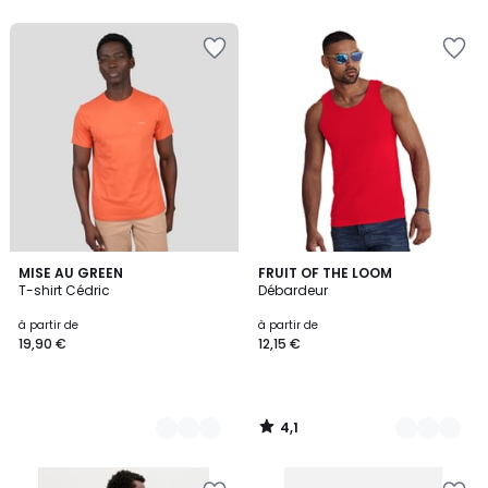
5
5
4,1
14
MISE AU GREEN
6
FRUIT OF THE LOOM
/ 5
T-shirt Cédric
Débardeur
Couleurs
Couleurs
à partir de
à partir de
19,90 €
12,15 €
4,1
/
5