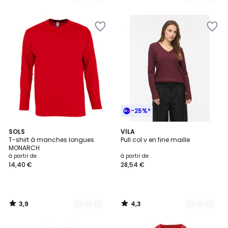
5
-25%*
3,9
4,3
13
SOLS
7
VILA
/ 5
/ 5
T-shirt à manches longues
Pull col v en fine maille
Couleurs
Couleurs
MONARCH
à partir de
à partir de
14,40 €
28,54 €
3,9
4,3
/
/
5
5