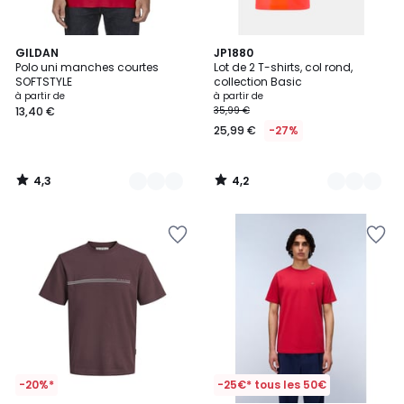
4,3
4,2
12
GILDAN
22
JP1880
/ 5
/ 5
Polo uni manches courtes
Lot de 2 T-shirts, col rond,
Couleurs
Couleurs
SOFTSTYLE
collection Basic
à partir de
à partir de
13,40 €
35,99 €
25,99 €
-27%
4,3
4,2
/
/
5
5
-20%*
-25€* tous les 50€