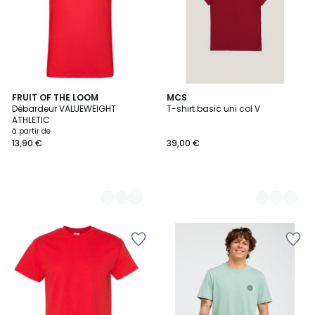
4
FRUIT OF THE LOOM
6
MCS
Débardeur VALUEWEIGHT
T-shirt basic uni col V
Couleurs
Couleurs
ATHLETIC
à partir de
13,90 €
39,00 €