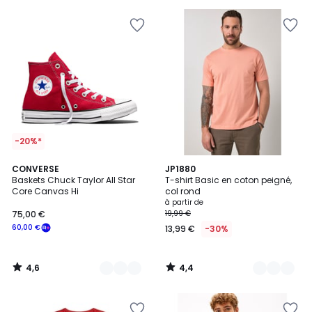
pour
payer
à
la
place
10,39
€.
-20%*
4,6
4,4
7
CONVERSE
36
JP1880
/ 5
/ 5
Baskets Chuck Taylor All Star
T-shirt Basic en coton peigné,
Couleurs
Couleurs
Core Canvas Hi
col rond
à partir de
75,00 €
19,99 €
60,00 €
13,99 €
-30%
4,6
4,4
/
/
5
5