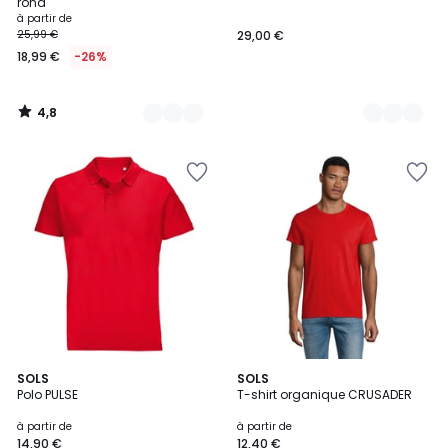
rond
à partir de
25,99 €
29,00 €
18,99 €
-26%
4,8
/
5
4
19
SOLS
24
SOLS
/
Polo PULSE
T-shirt organique CRUSADER
Couleurs
Couleurs
5
à partir de
à partir de
14,90 €
12,40 €