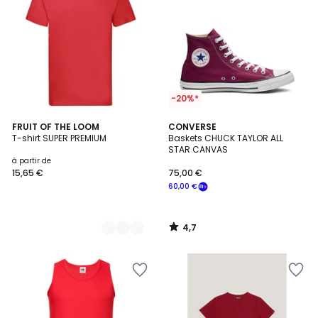
-20%*
4,7
8
FRUIT OF THE LOOM
CONVERSE
/ 5
T-shirt SUPER PREMIUM
Baskets CHUCK TAYLOR ALL
Couleurs
STAR CANVAS
à partir de
15,65 €
75,00 €
60,00 €
4,7
/
5