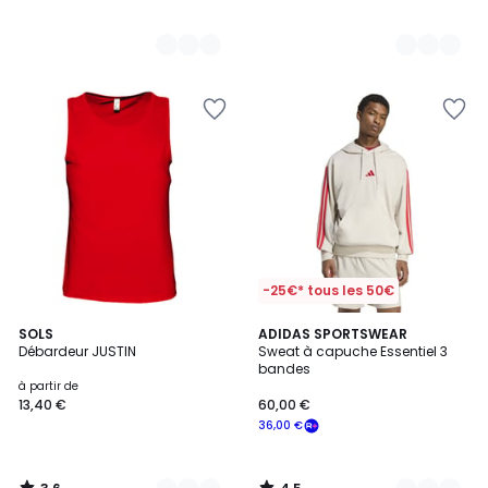
-25€* tous les 50€
3,6
4,5
7
SOLS
3
ADIDAS SPORTSWEAR
/ 5
/ 5
Débardeur JUSTIN
Sweat à capuche Essentiel 3
Couleurs
Couleurs
bandes
à partir de
13,40 €
60,00 €
36,00 €