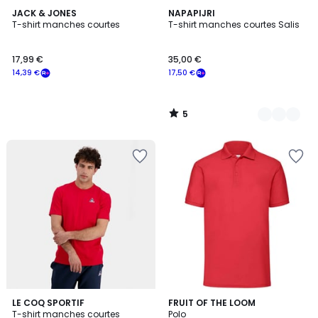
5
JACK & JONES
4
NAPAPIJRI
/
T-shirt manches courtes
T-shirt manches courtes Salis
Couleurs
5
17,99 €
35,00 €
14,39 €
17,50 €
5
/
5
4
LE COQ SPORTIF
14
FRUIT OF THE LOOM
T-shirt manches courtes
Polo