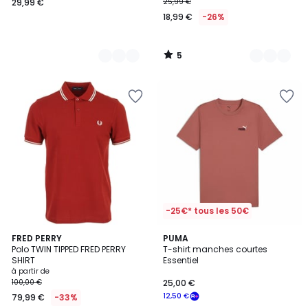
29,99 €
25,99 €
18,99 €
-26%
5
/
5
-25€* tous les 50€
17
FRED PERRY
5
PUMA
Polo TWIN TIPPED FRED PERRY
T-shirt manches courtes
Couleurs
Couleurs
SHIRT
Essentiel
à partir de
100,00 €
25,00 €
12,50 €
79,99 €
-33%