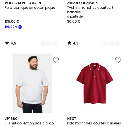
4,5
4,9
5
POLO RALPH LAUREN
13
adidas Originals
/ 5
/ 5
Polo iconique en coton piqué
T-shirt manches courtes, 3
Couleurs
Couleurs
bandes
à partir de
135,00 €
30,00 €
108,00 €
4,5
4,9
/
/
5
5
4,8
16
JP1880
13
NEXT
/ 5
T-shirt collection Basic à col
Polo manches courtes à liserés
Couleurs
Couleurs