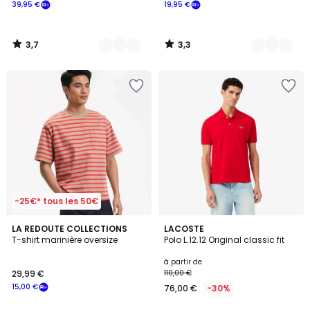
39,95 €
19,95 €
3,7
3,3
/
/
5
5
-25€* tous les 50€
5
4,4
2
LA REDOUTE COLLECTIONS
33
LACOSTE
/
/ 5
T-shirt marinière oversize
Polo L.12.12 Original classic fit
Couleurs
Couleurs
5
à partir de
29,99 €
110,00 €
15,00 €
76,00 €
-30%