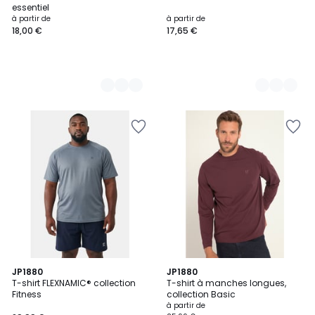
Couleurs
Couleurs
essentiel
à partir de
à partir de
18,00 €
17,65 €
5
8
JP1880
14
JP1880
/
T-shirt FLEXNAMIC® collection
T-shirt à manches longues,
Couleurs
Couleurs
5
Fitness
collection Basic
à partir de