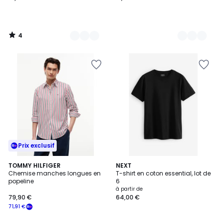
4
/
5
Prix exclusif
2
TOMMY HILFIGER
10
NEXT
Chemise manches longues en
T-shirt en coton essential, lot de
Couleurs
Couleurs
popeline
6
à partir de
79,90 €
64,00 €
71,91 €