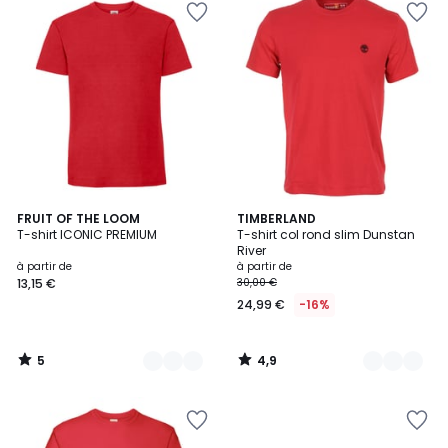
5
4,9
24
FRUIT OF THE LOOM
7
TIMBERLAND
/
/ 5
T-shirt ICONIC PREMIUM
T-shirt col rond slim Dunstan
Couleurs
Couleurs
5
River
à partir de
à partir de
13,15 €
30,00 €
24,99 €
-16%
5
4,9
/
/
5
5