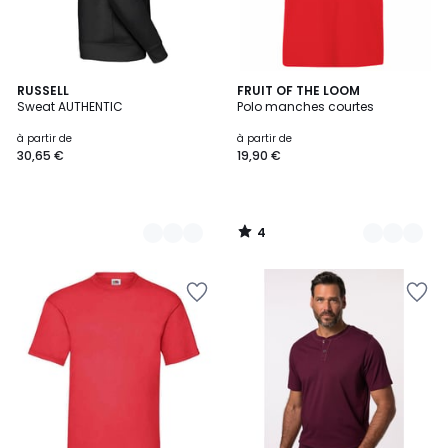
4
9
RUSSELL
18
FRUIT OF THE LOOM
/
Sweat AUTHENTIC
Polo manches courtes
Couleurs
Couleurs
5
à partir de
à partir de
30,65 €
19,90 €
4
/
5