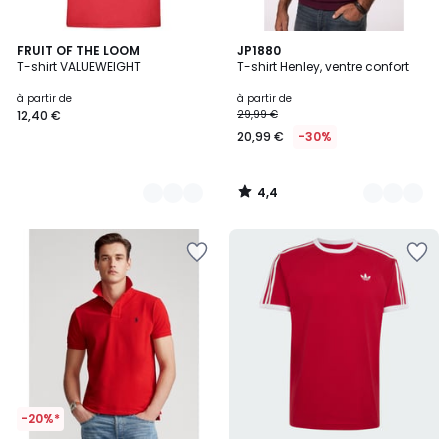
4,4
24
FRUIT OF THE LOOM
9
JP1880
/ 5
T-shirt VALUEWEIGHT
T-shirt Henley, ventre confort
Couleurs
Couleurs
à partir de
à partir de
12,40 €
29,99 €
20,99 €
-30%
4,4
/
5
-20%*