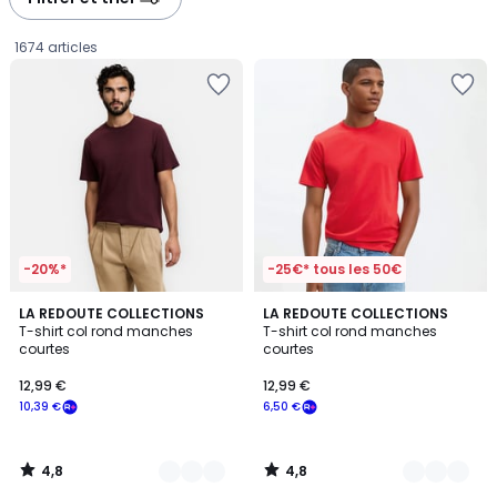
gauche
droite
1674 articles
-20%*
-25€* tous les 50€
4,8
4,8
10
LA REDOUTE COLLECTIONS
3
LA REDOUTE COLLECTIONS
/ 5
/ 5
T-shirt col rond manches
T-shirt col rond manches
Couleurs
Couleurs
courtes
courtes
12,99
12,99 €
12,99 €
€
10,39 €
6,50 €
souscrivez
à
notre
4,8
4,8
programme
/
/
5
5