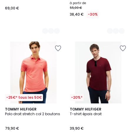
à partir de
69,00 €
55,00 €
38,40 €
-30%
-25€* tous les 50€
-20%*
3,7
3,3
5
TOMMY HILFIGER
11
TOMMY HILFIGER
/ 5
/ 5
Polo droit stretch col 2 boutons
T-shirt épais droit
Couleurs
Couleurs
79,90 €
39,90 €