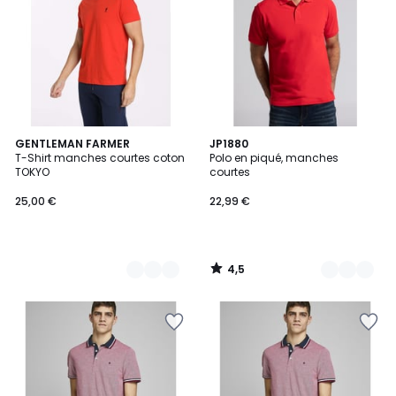
4,5
12
GENTLEMAN FARMER
32
JP1880
/ 5
T-Shirt manches courtes coton
Polo en piqué, manches
Couleurs
Couleurs
TOKYO
courtes
25,00 €
22,99 €
4,5
/
5