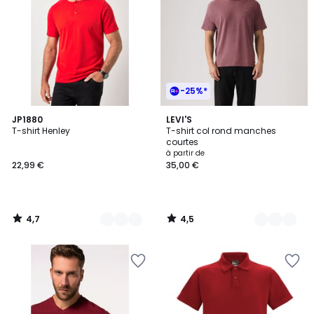
-25%*
4,7
4,5
13
JP1880
9
LEVI'S
/ 5
/ 5
T-shirt Henley
T-shirt col rond manches
Couleurs
Couleurs
courtes
à partir de
22,99 €
35,00 €
4,7
4,5
/
/
5
5