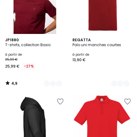
4,9
17
JP1880
9
REGATTA
/ 5
T-shirts, collection Basic
Polo uni manches courtes
Couleurs
Couleurs
à partir de
à partir de
35,99 €
13,90 €
25,99 €
-27%
4,9
/
5