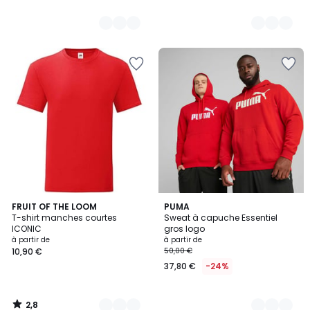
2,8
27
FRUIT OF THE LOOM
3
PUMA
/ 5
T-shirt manches courtes
Sweat à capuche Essentiel
Couleurs
Couleurs
ICONIC
gros logo
à partir de
à partir de
10,90 €
50,00 €
37,80 €
-24%
2,8
/