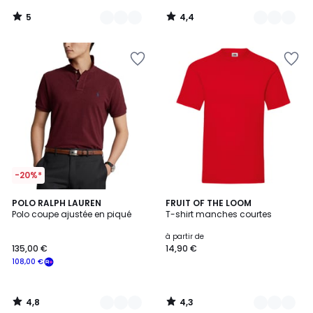
5
4,4
/
/
5
5
-20%*
4,8
4,3
9
POLO RALPH LAUREN
29
FRUIT OF THE LOOM
/ 5
/ 5
Polo coupe ajustée en piqué
T-shirt manches courtes
Couleurs
Couleurs
à partir de
135,00 €
14,90 €
108,00 €
4,8
4,3
/
/