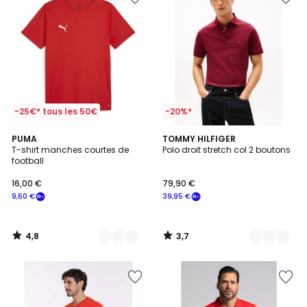
-25€* tous les 50€
-20%*
4,8
3,7
5
PUMA
7
TOMMY HILFIGER
/ 5
/ 5
T-shirt manches courtes de
Polo droit stretch col 2 boutons
Couleurs
Couleurs
football
16,00 €
79,90 €
9,60 €
39,95 €
4,8
3,7
/
/
5
5