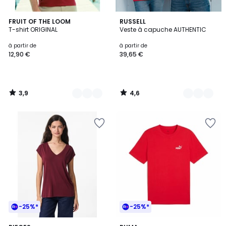
3,9
4,6
21
FRUIT OF THE LOOM
9
RUSSELL
/ 5
/ 5
T-shirt ORIGINAL
Veste à capuche AUTHENTIC
Couleurs
Couleurs
à partir de
à partir de
12,90 €
39,65 €
3,9
4,6
/
/
5
5
-25%*
-25%*