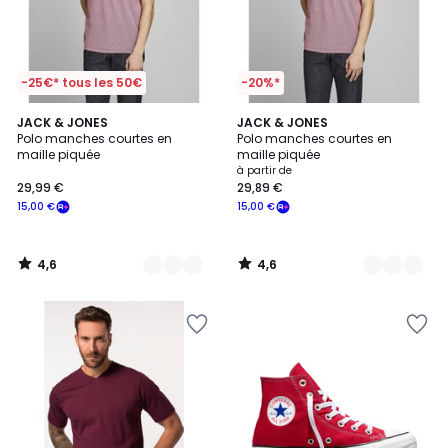
-25€* tous les 50€
-20%*
4,6
4,6
2
JACK & JONES
13
JACK & JONES
/ 5
/ 5
Polo manches courtes en
Polo manches courtes en
Couleurs
Couleurs
maille piquée
maille piquée
à partir de
29,99 €
29,89 €
15,00 €
15,00 €
4,6
4,6
/
/
5
5