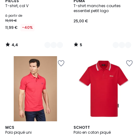
4,4
5
5
PIECES
5
PUMA
/ 5
/
T-shirt, col V
T-shirt manches courtes
Couleurs
Couleurs
5
essentiel petit logo
à partir de
19,99 €
25,00 €
11,99 €
-40%
4,4
5
/
/
5
5
24
MCS
7
SCHOTT
Polo piqué uni
Polo en coton piqué
Couleurs
Couleurs