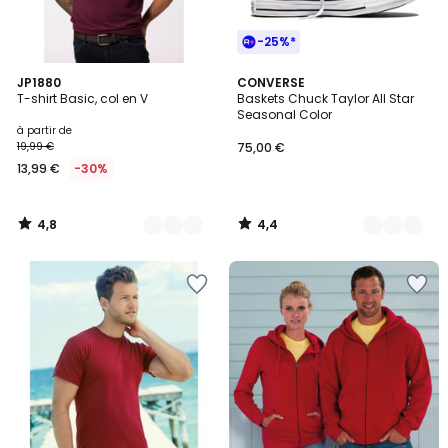
-25%*
4,8
4,4
20
JP1880
13
CONVERSE
/ 5
/ 5
T-shirt Basic, col en V
Baskets Chuck Taylor All Star
Couleurs
Couleurs
Seasonal Color
à partir de
19,99 €
75,00 €
13,99 €
-30%
4,8
4,4
/
/
5
5