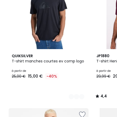
8
9
4,4
QUIKSILVER
JP1880
Couleurs
Couleurs
/ 5
T-shirt manches courtes ev comp logo
T-shirt Hen
à partir de
à partir de
15,00 €
2
25,00 €
-40%
29,99 €
4,4
/
5