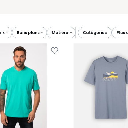
prix
bons plans
matière
catégories
plus 