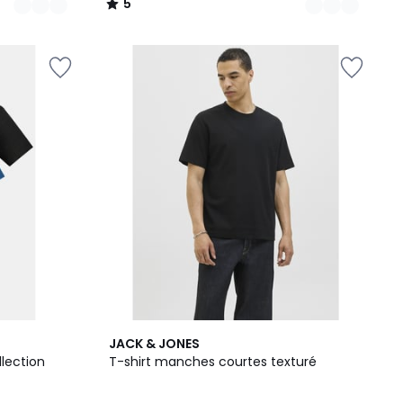
5
/
5
5
JACK & JONES
/
llection
T-shirt manches courtes texturé
5