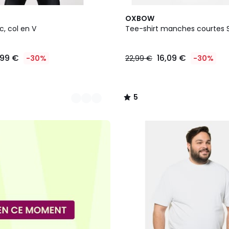
5
5
OXBOW
Couleurs
/
c, col en V
Tee-shirt manches courtes 
5
,99 €
16,09 €
-30%
22,99 €
-30%
5
/
5