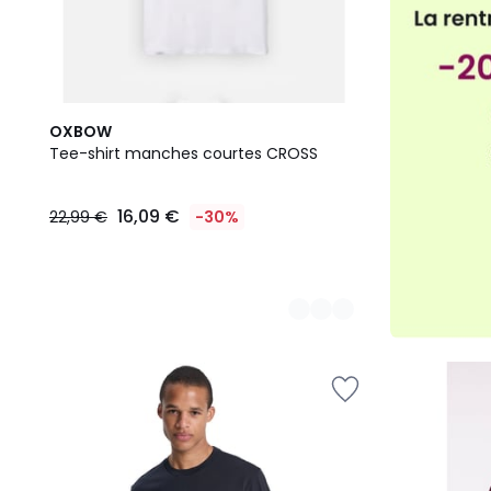
5
OXBOW
Couleurs
Tee-shirt manches courtes CROSS
16,09 €
22,99 €
-30%