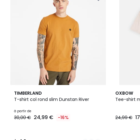
7
4,9
3
TIMBERLAND
OXBOW
Couleurs
/ 5
Couleurs
T-shirt col rond slim Dunstan River
Tee-shirt 
à partir de
24,99 €
1
30,00 €
-16%
24,99 €