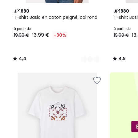
36
4,4
20
4,8
JP1880
JP1880
Couleurs
/ 5
Couleurs
/ 5
T-shirt Basic en coton peigné, col rond
T-shirt Basi
Prix
à partir de
à partir de
13,99 €
13
19,99 €
-30%
19,99 €
à
partir
de
13,99
4,4
4,8
€
/
/
au
5
5
lieu
de
19,99
€
30%
de
réduction
appliquée.