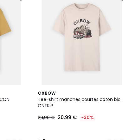
4
5
OXBOW
Couleurs
/
ICON
Tee-shirt manches courtes coton bio
5
ONTRIP
20,99 €
29,99 €
-30%