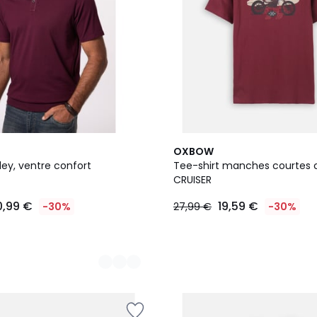
5
OXBOW
Couleurs
ley, ventre confort
Tee-shirt manches courtes 
CRUISER
0,99 €
19,59 €
-30%
27,99 €
-30%