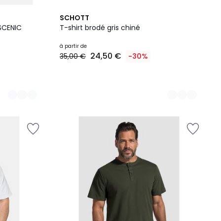
10
SCHOTT
Couleurs
SCENIC
T-shirt brodé gris chiné
à partir de
24,50 €
35,00 €
-30%