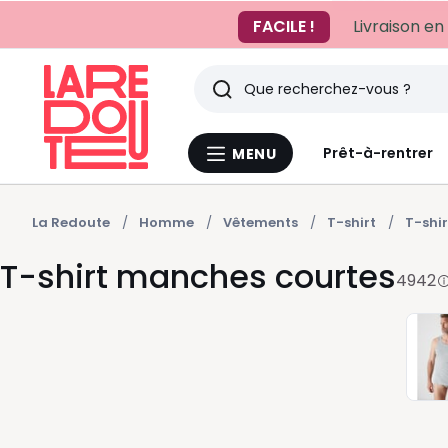
FACILE !
Livraison en
Rechercher
Derniers
Prêt-à-rentrer
MENU
Menu
articles
La
Redoute
vus
La Redoute
Homme
Vêtements
T-shirt
T-shi
T-shirt manches courtes
4942