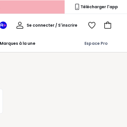
s
Télécharger l'app
Mon
Se connecter / S'inscrire
Mon
Voir
Voir
compte
espace
mes
mon
La
favoris
panier
Marques à la une
Espace Pro
Redoute
+