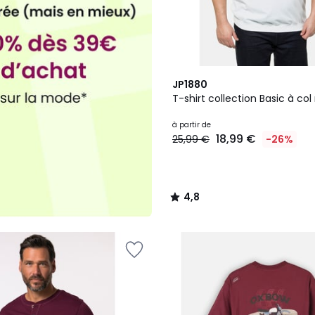
16
4,8
JP1880
Couleurs
/ 5
T-shirt collection Basic à col
à partir de
18,99 €
25,99 €
-26%
4,8
/
5