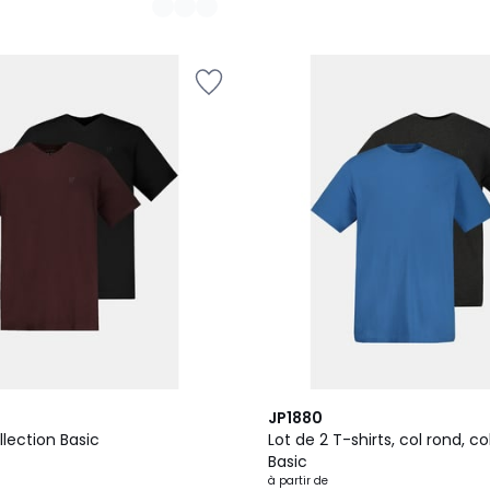
22
4,2
JP1880
Couleurs
/ 5
llection Basic
Lot de 2 T-shirts, col rond, co
Basic
à partir de