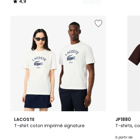
4,9
/
5
17
4,8
LACOSTE
JP1880
Couleurs
/ 5
T-shirt coton imprimé signature
T-shirts, co
à partir de