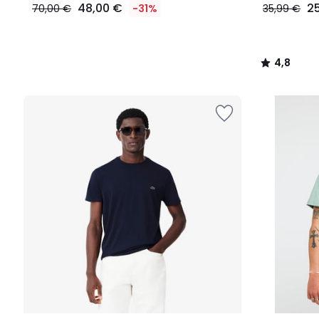
48,00 €
2
70,00 €
-31%
35,99 €
4,8
/
5