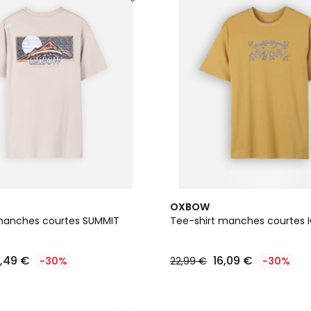
3
OXBOW
Couleurs
manches courtes SUMMIT
Tee-shirt manches courtes 
7,49 €
16,09 €
-30%
22,99 €
-30%