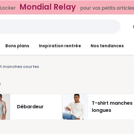
Mondial Relay
 Locker
pour vos petits article
Bons plans
Inspiration rentrée
Nos tendances
rt manches courtes
T-shirt manches
Débardeur
longues