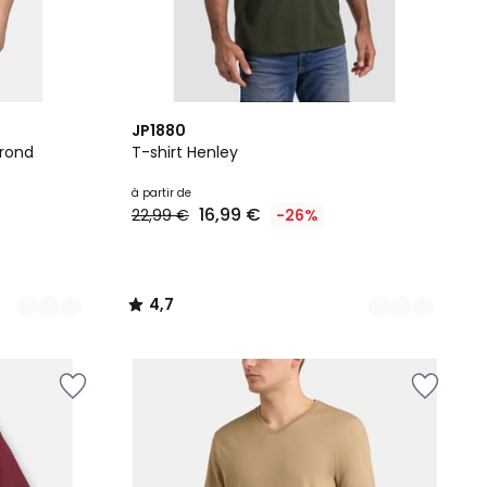
13
4,7
JP1880
Couleurs
/ 5
 rond
T-shirt Henley
à partir de
16,99 €
22,99 €
-26%
4,7
/
5