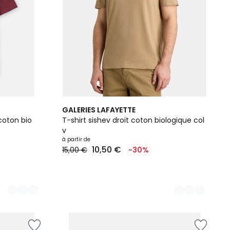
13
GALERIES LAFAYETTE
Couleurs
coton bio
T-shirt sishev droit coton biologique col
v
à partir de
10,50 €
15,00 €
-30%