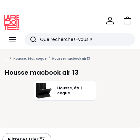
Voir
mon
La
panie
Redoute
Menu
Rechercher
Derniers
...
articles
Housse, étui, coque
Housse macbook air 13
vus
Housse macbook air 13
Housse, étui,
coque
Filtrer et trier