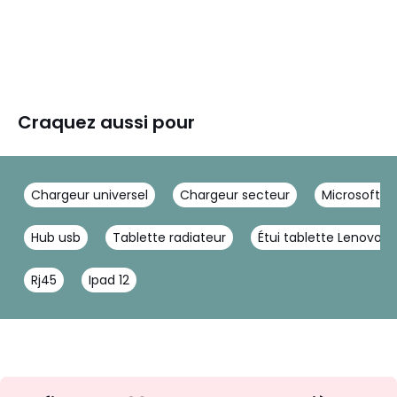
Craquez aussi pour
Chargeur universel
Chargeur secteur
Microsoft s
Hub usb
Tablette radiateur
Étui tablette Lenovo 
Rj45
Ipad 12
Inscription