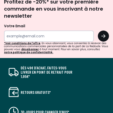
Profitez de -20%* sur votre première
newsletter
commande en vous inscrivant à notre
newsletter
Votre Email
OK
*Voir conditions de l'offre
. En vous abonnant, vous consentez à recevoir des
communications commerciales personnalisées de la part de La Redoute. Vous
pouvez vous
désabonner
à tout moment. Pour en savoir plus, consultez
notre politique de confidentialité.
DÈS 49€ D’ACHAT, FAITES-VOUS
LIVRER EN POINT DE RETRAIT POUR
1,95€*
RETOURS GRATUITS*
30 JOURS POUR CHANGER D'AVIS*