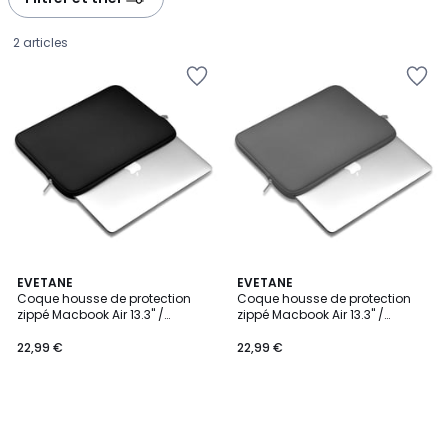
2 articles
EVETANE
EVETANE
Coque housse de protection
Coque housse de protection
zippé Macbook Air 13.3" /
zippé Macbook Air 13.3" /
22,99
Macbook Pro 13.3"
Macbook Pro 13.3"
22,99 €
22,99 €
€.