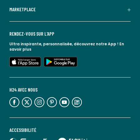
MARKETPLACE
RENDEZ-VOUS SUR L'APP
Ultra inspirante, personnalisée, découvrez notre App !
En
savoir plus
lien vers l'app store
lien vers google play
H24 AVEC NOUS
lien vers l'espace réseaux sociaux
lien vers l'espace réseaux sociaux
lien vers l'espace réseaux sociaux
lien vers l'espace réseaux sociaux
lien vers l'espace réseaux sociaux
lien vers le blog la redoute
ACCESSIBILITÉ
lien vers Sourdline