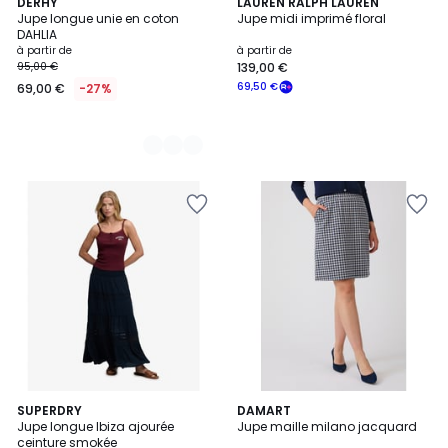
4
DERHY
LAUREN RALPH LAUREN
Jupe longue unie en coton
Jupe midi imprimé floral
Couleurs
DAHLIA
à partir de
à partir de
95,00 €
139,00 €
69,50 €
69,00 €
-27%
2
SUPERDRY
DAMART
Jupe longue Ibiza ajourée
Jupe maille milano jacquard
Couleurs
ceinture smokée