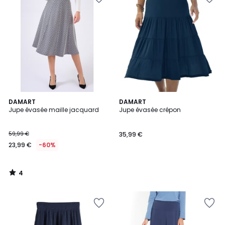
4
DAMART
DAMART
/
Jupe évasée maille jacquard
Jupe évasée crépon
5
59,99 €
35,99 €
23,99 €
-60%
4
/
5