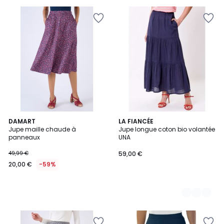
5
DAMART
3
LA FIANCÉE
Jupe maille chaude à
Jupe longue coton bio volantée
Couleurs
panneaux
UNA
49,99 €
59,00 €
20,00 €
-59%