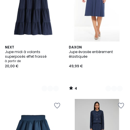
4
2
NEXT
2
DAXON
/
Jupe midi à volants
Jupe évasée entièrement
Couleurs
Couleurs
5
superposés effet froissé
élastiquée
à partir de
20,00 €
49,99 €
4
/
5