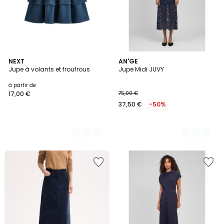
2
NEXT
2
AN'GE
Jupe à volants et froufrous
Jupe Midi JUVY
Couleurs
Couleurs
à partir de
17,00 €
75,00 €
37,50 €
-50%