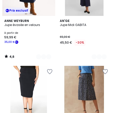
Prix exclusif
4,6
3
ANNE WEYBURN
4
AN'GE
/ 5
Jupe évasée en velours
Jupe Midi GABITA
Couleurs
Couleurs
à partir de
59,99 €
65,00 €
35,00 €
45,50 €
-30%
4,6
/
5