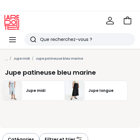
Voir
mon
La
panie
Redoute
Menu
Rechercher
Derniers
...
articles
Jupe midi
Jupe patineuse bleu marine
vus
Jupe patineuse bleu marine
Jupe midi
Jupe longue
Catégories
Filtrer et trier