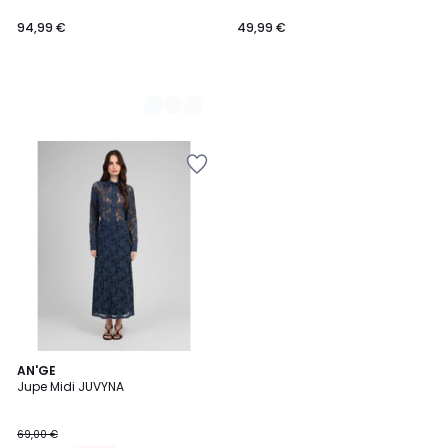
94,99 €
49,99 €
4
6
AN'GE
/
Jupe Midi JUVYNA
Couleurs
5
69,00 €