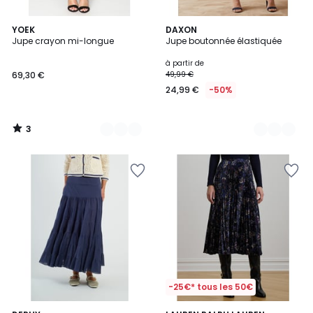
3
2
YOEK
2
DAXON
/
Jupe crayon mi-longue
Jupe boutonnée élastiquée
Couleurs
Couleurs
5
à partir de
69,30 €
49,99 €
24,99 €
-50%
3
/
5
-25€* tous les 50€