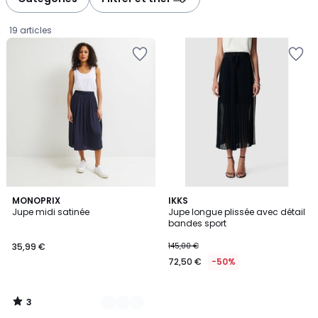
19 articles
3
4
MONOPRIX
IKKS
/
Jupe midi satinée
Jupe longue plissée avec détail
Couleurs
5
bandes sport
35,99
35,99 €
145,00 €
€.
72,50 €
-50%
3
/