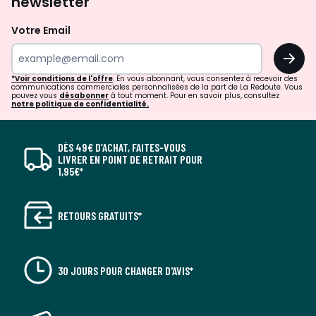
newsletter
Votre Email
OK
*Voir conditions de l'offre
. En vous abonnant, vous consentez à recevoir des
communications commerciales personnalisées de la part de La Redoute. Vous
pouvez vous
désabonner
à tout moment. Pour en savoir plus, consultez
notre politique de confidentialité.
DÈS 49€ D’ACHAT, FAITES-VOUS
LIVRER EN POINT DE RETRAIT POUR
1,95€*
RETOURS GRATUITS*
30 JOURS POUR CHANGER D'AVIS*