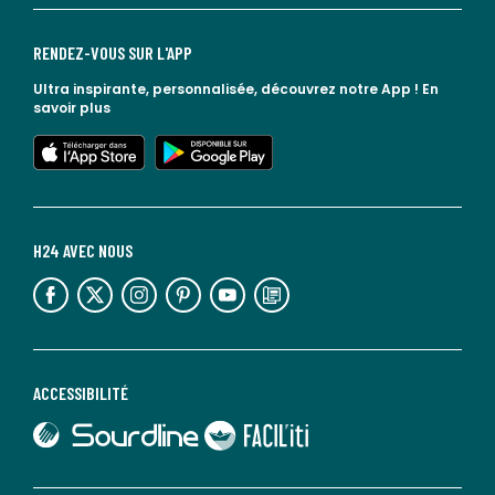
RENDEZ-VOUS SUR L'APP
Ultra inspirante, personnalisée, découvrez notre App !
En
savoir plus
lien vers l'app store
lien vers google play
H24 AVEC NOUS
lien vers l'espace réseaux sociaux
lien vers l'espace réseaux sociaux
lien vers l'espace réseaux sociaux
lien vers l'espace réseaux sociaux
lien vers l'espace réseaux sociaux
lien vers le blog la redoute
ACCESSIBILITÉ
lien vers Sourdline
lien vers Faciliti