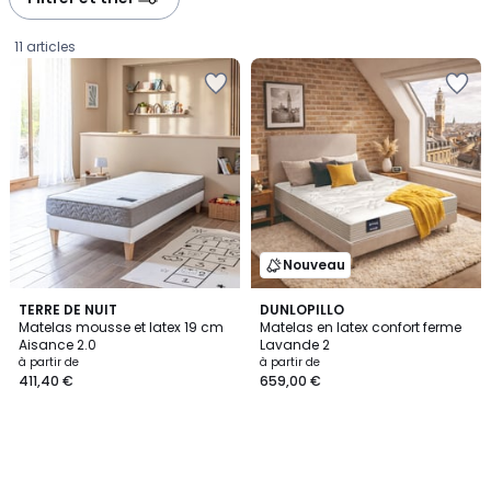
gauche
droite
11 articles
Nouveau
TERRE DE NUIT
DUNLOPILLO
Matelas mousse et latex 19 cm
Matelas en latex confort ferme
Aisance 2.0
Lavande 2
Prix
à partir de
à partir de
411,40 €
659,00 €
à
partir
de
411,40
€.