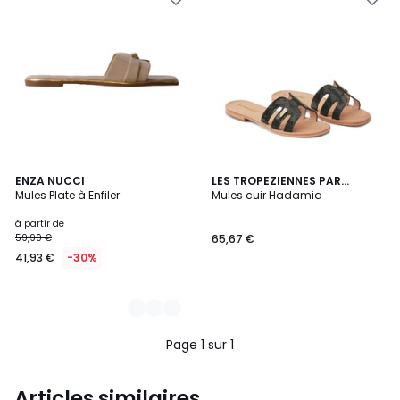
2
ENZA NUCCI
LES TROPEZIENNES PAR
Mules Plate à Enfiler
M.BELARBI
Mules cuir Hadamia
Couleurs
à partir de
59,90 €
65,67 €
41,93 €
-30%
Page 1 sur 1
Articles similaires