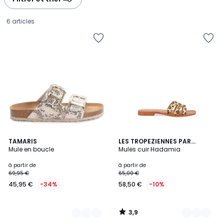
6 articles
3,9
4
TAMARIS
6
LES TROPEZIENNES PAR
/ 5
Mule en boucle
M.BELARBI
Mules cuir Hadamia
Couleurs
Couleurs
Prix
à partir de
à partir de
69,95 €
65,00 €
à
45,95 €
-34%
58,50 €
-10%
partir
de
45,95
3,9
€
/
5