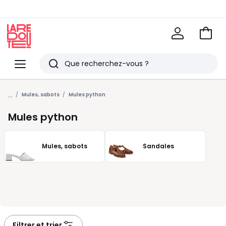
Voir
mon
La
panie
Redoute
Menu
Rechercher
Derniers
...
articles
Mules, sabots
Mules python
vus
Mules python
Mules, sabots
Sandales
Filtrer et trier