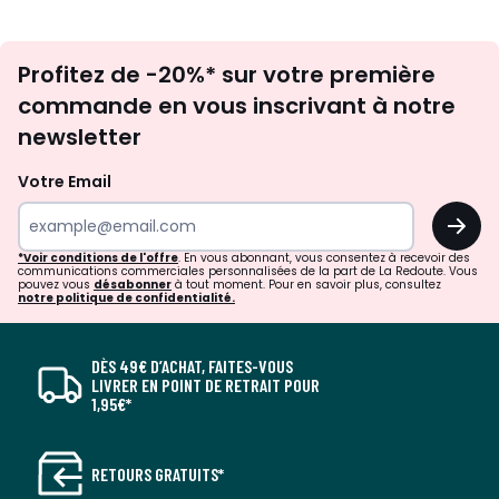
Inscription
Profitez de -20%* sur votre première
newsletter
commande en vous inscrivant à notre
newsletter
Votre Email
OK
*Voir conditions de l'offre
. En vous abonnant, vous consentez à recevoir des
communications commerciales personnalisées de la part de La Redoute. Vous
pouvez vous
désabonner
à tout moment. Pour en savoir plus, consultez
notre politique de confidentialité.
DÈS 49€ D’ACHAT, FAITES-VOUS
LIVRER EN POINT DE RETRAIT POUR
1,95€*
RETOURS GRATUITS*