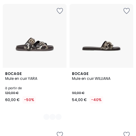
au
lieu
de
69,95
€
34%
de
réduction
appliquée.
3
BOCAGE
BOCAGE
Mule en cuir YARA
Mule en cuir WILLIANA
Couleurs
à partir de
120,00 €
90,00 €
60,00 €
-50%
54,00 €
-40%