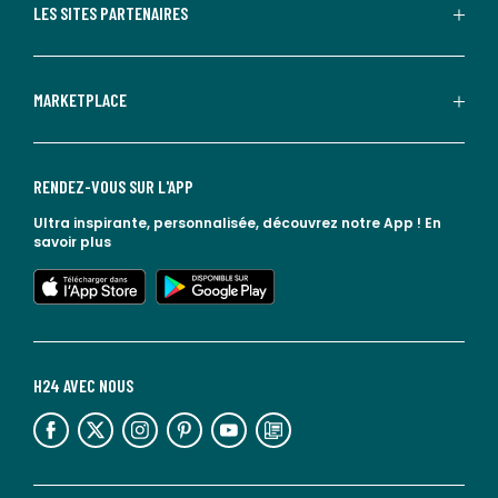
LES SITES PARTENAIRES
MARKETPLACE
RENDEZ-VOUS SUR L'APP
Ultra inspirante, personnalisée, découvrez notre App !
En
savoir plus
lien vers l'app store
lien vers google play
H24 AVEC NOUS
lien vers l'espace réseaux sociaux
lien vers l'espace réseaux sociaux
lien vers l'espace réseaux sociaux
lien vers l'espace réseaux sociaux
lien vers l'espace réseaux sociaux
lien vers le blog la redoute