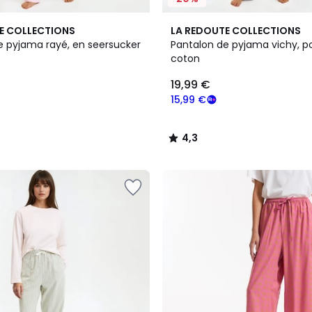
4,3
E COLLECTIONS
LA REDOUTE COLLECTIONS
/ 5
e pyjama rayé, en seersucker
Pantalon de pyjama vichy, p
coton
19,99 €
15,99 €
4,3
/
5