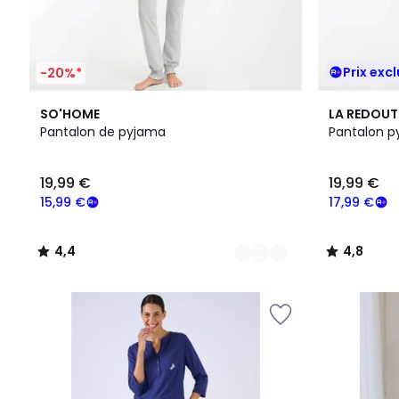
Prix excl
-20%*
2
4,4
4,8
SO'HOME
LA REDOUT
Couleurs
/ 5
/ 5
Pantalon de pyjama
Pantalon p
19,99 €
19,99 €
15,99 €
17,99 €
4,4
4,8
/
/
5
5