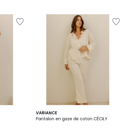
3
VARIANCE
/
Pantalon en gaze de coton CÉCILY
5