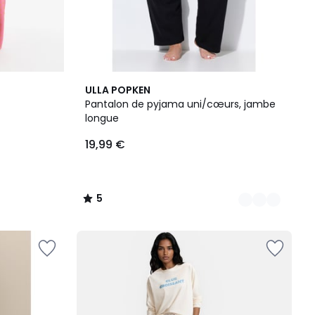
2
5
ULLA POPKEN
Couleurs
/
Pantalon de pyjama uni/cœurs, jambe
5
longue
19,99 €
5
/
5