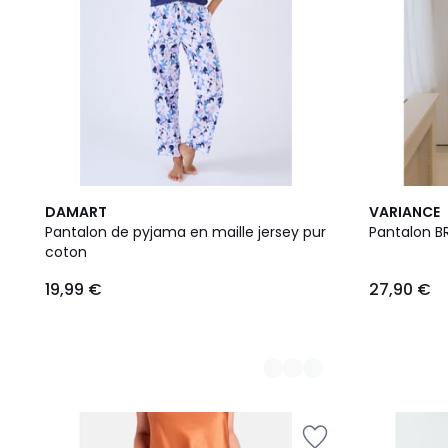
4
DAMART
VARIANCE
Couleurs
Pantalon de pyjama en maille jersey pur
Pantalon B
coton
19,99 €
27,90 €