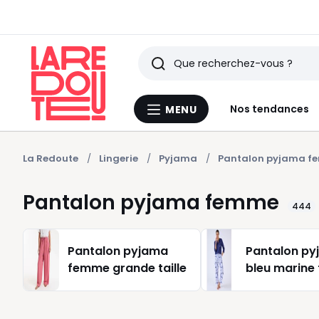
Rechercher
Derniers
Nos tendances
MENU
Menu
articles
La
Redoute
vus
La Redoute
Lingerie
Pyjama
Pantalon pyjama 
Pantalon pyjama femme
444
Pantalon pyjama
Pantalon p
femme grande taille
bleu marin