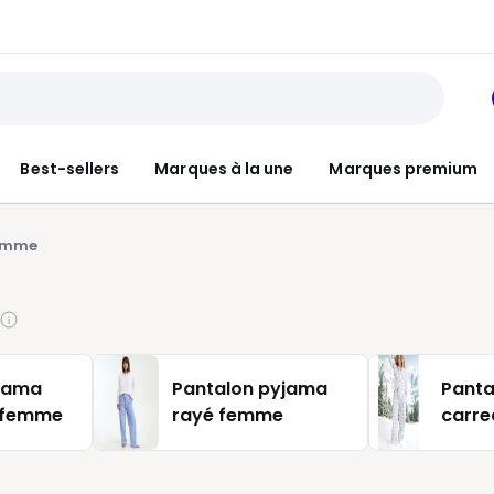
Best-sellers
Marques à la une
Marques premium
femme
yjama
Pantalon pyjama
Panta
e femme
rayé femme
carr