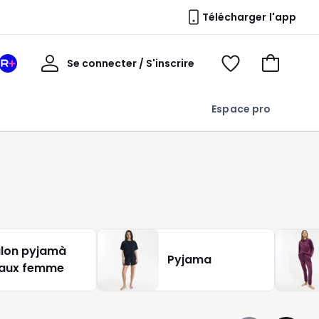
Télécharger l'app
Mon
Se connecter / S'inscrire
Mon
Voir
Voir
compte
espace
mes
mon
La
favoris
panier
Espace pro
Redoute
+
lon pyjamà
Pyjama
eaux femme