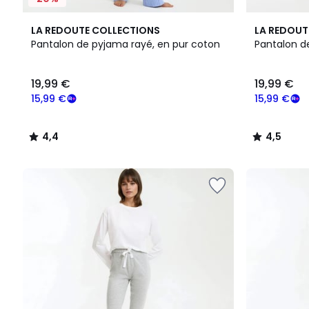
4,4
4,5
LA REDOUTE COLLECTIONS
LA REDOUT
/ 5
/ 5
Pantalon de pyjama rayé, en pur coton
Pantalon d
19,99
19,99 €
19,99 €
€
souscrivez
15,99 €
15,99 €
à
notre
4,4
4,5
programme
/
/
pour
5
5
payer
à
la
place
15,99
€.