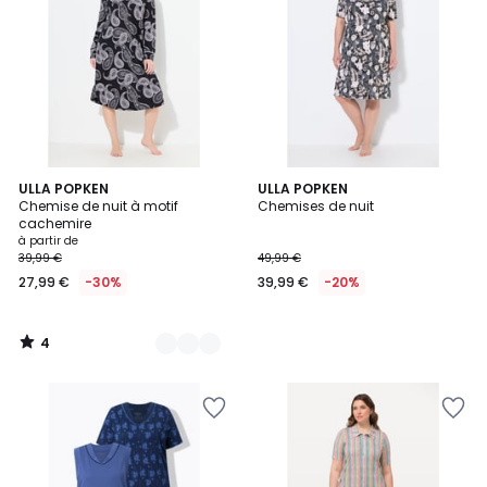
4
2
ULLA POPKEN
ULLA POPKEN
/
Chemise de nuit à motif
Chemises de nuit
Couleurs
5
cachemire
à partir de
39,99 €
49,99 €
27,99 €
-30%
39,99 €
-20%
4
/
5