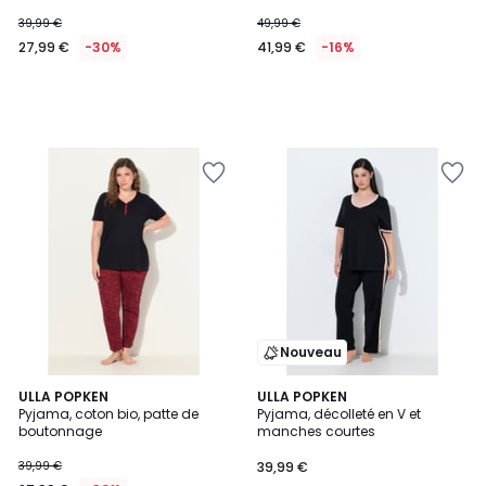
39,99 €
49,99 €
27,99 €
-30%
41,99 €
-16%
Nouveau
5
ULLA POPKEN
3
ULLA POPKEN
/
Pyjama, coton bio, patte de
Pyjama, décolleté en V et
Couleurs
5
boutonnage
manches courtes
39,99 €
39,99 €