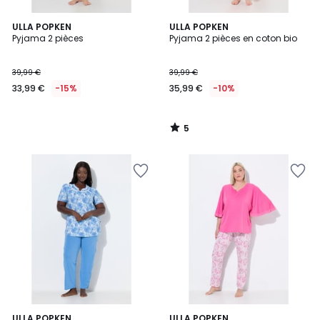
5
ULLA POPKEN
ULLA POPKEN
/
Pyjama 2 pièces
Pyjama 2 pièces en coton bio
5
39,99 €
39,99 €
33,99 €
-15%
35,99 €
-10%
5
/
5
5
2
ULLA POPKEN
ULLA POPKEN