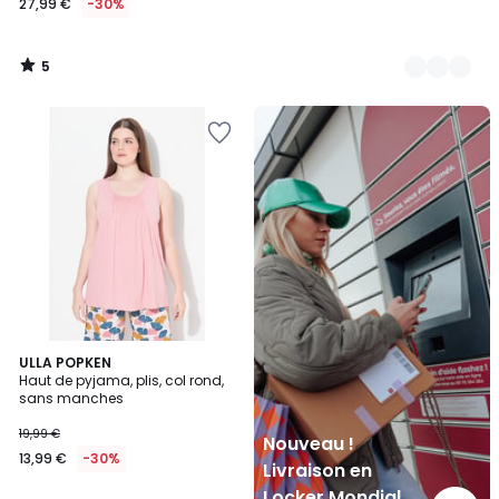
27,99 €
-30%
5
/
5
Nouveau
!
Livraison
en
Locker
Mondial
Relay
ULLA POPKEN
Haut de pyjama, plis, col rond,
sans manches
19,99 €
Nouveau !
13,99 €
-30%
Livraison en
Locker Mondial