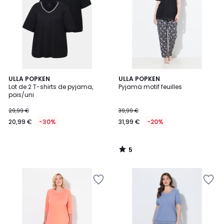
5
ULLA POPKEN
ULLA POPKEN
/
Lot de 2 T-shirts de pyjama,
Pyjama motif feuilles
5
pois/uni
29,99 €
39,99 €
20,99 €
-30%
31,99 €
-20%
5
/
5