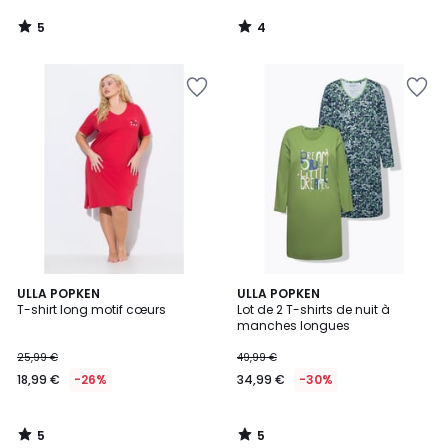
5
4
/
/
5
5
5
5
ULLA POPKEN
ULLA POPKEN
/
/
T-shirt long motif cœurs
Lot de 2 T-shirts de nuit à
5
5
manches longues
25,99 €
49,99 €
18,99 €
-26%
34,99 €
-30%
5
5
/
/