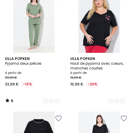
5
3
ULLA POPKEN
3
ULLA POPKEN
/
Pyjama deux pièces
Haut de pyjama avec cœurs,
Couleurs
Couleurs
5
manches courtes
à partir de
à partir de
39,99 €
19,99 €
33,99 €
-15%
15,99 €
-20%
5
/
5