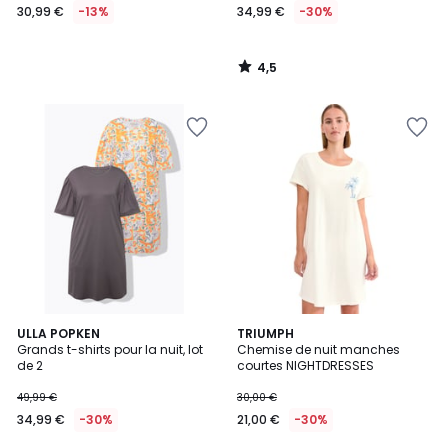
30,99 €
-13%
34,99 €
-30%
4,5
/
5
5
4
ULLA POPKEN
TRIUMPH
/
/
Grands t-shirts pour la nuit, lot
Chemise de nuit manches
5
5
de 2
courtes NIGHTDRESSES
49,99 €
30,00 €
34,99 €
-30%
21,00 €
-30%