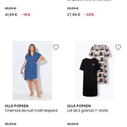
49,99 €
39,99 €
41,99 €
-16%
27,99 €
-30%
4,5
ULLA POPKEN
ULLA POPKEN
/ 5
Chemise de nuit motif léopard
Lot de 2 grands T-shirts
35,99 €
49,99 €