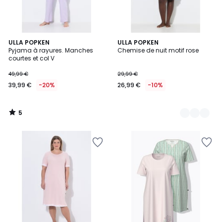
5
ULLA POPKEN
2
ULLA POPKEN
/
Pyjama à rayures. Manches
Chemise de nuit motif rose
Couleurs
5
courtes et col V
49,99 €
29,99 €
39,99 €
-20%
26,99 €
-10%
5
/
5