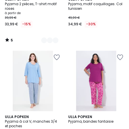
/
Pyjama 2 pièces, T-shirt motif
Pyjama, motif coquillages. Col
Couleurs
5
roses
tunisien
à partir de
39,99 €
49,99 €
33,99 €
-15%
34,99 €
-30%
5
/
5
ULLA POPKEN
ULLA POPKEN
Pyjama à col V, manches 3/4
Pyjama, bandes fantaisie
et poches