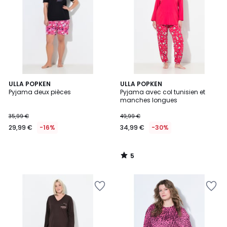
5
ULLA POPKEN
ULLA POPKEN
/
Pyjama deux pièces
Pyjama avec col tunisien et
5
manches longues
35,99 €
49,99 €
29,99 €
-16%
34,99 €
-30%
5
/
5