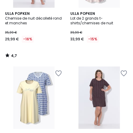
4,7
ULLA POPKEN
ULLA POPKEN
/ 5
Chemise de nuit décolleté rond
Lot de 2 grands t-
et manches
shirts/chemises de nuit
35,99 €
39,99 €
29,99 €
-16%
33,99 €
-15%
4,7
/
5