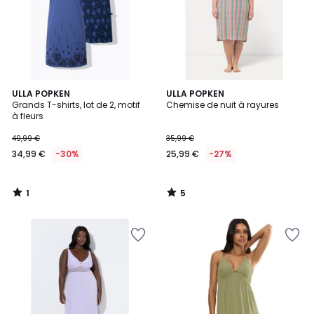
1
5
ULLA POPKEN
ULLA POPKEN
/
/
Grands T-shirts, lot de 2, motif
Chemise de nuit à rayures
5
5
à fleurs
49,99 €
35,99 €
34,99 €
-30%
25,99 €
-27%
1
5
/
/
5
5