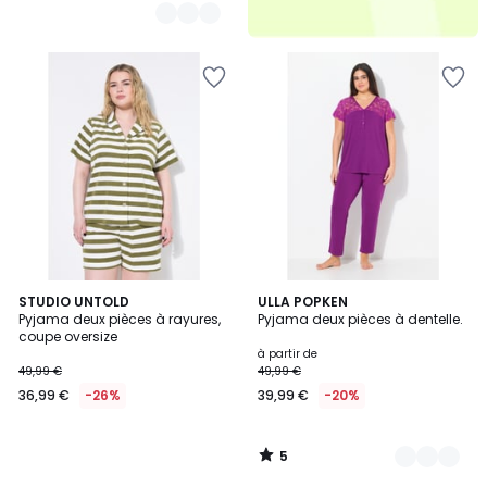
5
STUDIO UNTOLD
2
ULLA POPKEN
/
Pyjama deux pièces à rayures,
Pyjama deux pièces à dentelle.
Couleurs
5
coupe oversize
à partir de
49,99 €
49,99 €
36,99 €
-26%
39,99 €
-20%
5
/
5