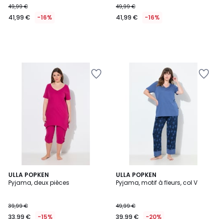
49,99 €
49,99 €
€
41,99 €
-16%
41,99 €
-16%
au
lieu
de
49,99
€
16%
de
réduction
appliquée.
ULLA POPKEN
ULLA POPKEN
Pyjama, deux pièces
Pyjama, motif à fleurs, col V
39,99 €
49,99 €
33,99 €
-15%
39,99 €
-20%