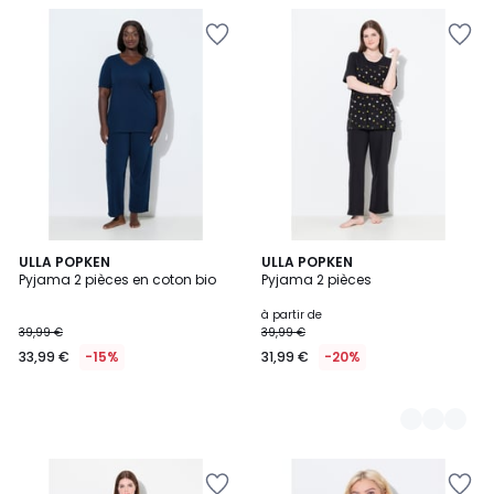
ULLA POPKEN
3
ULLA POPKEN
Pyjama 2 pièces en coton bio
Pyjama 2 pièces
Couleurs
à partir de
39,99 €
39,99 €
33,99 €
-15%
31,99 €
-20%