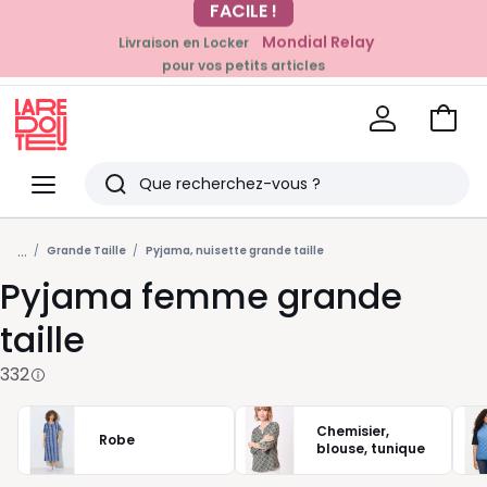
Mondial Relay
Livraison en Locker
EN CE MOMENT
pour vos petits articles
-20% dès 39€*
sur la mode
Voir
mon
La
panie
Redoute
Menu
Rechercher
Derniers
...
articles
Grande Taille
Pyjama, nuisette grande taille
Pyjama femme grande
vus
taille
332
Chemisier,
Robe
blouse, tunique