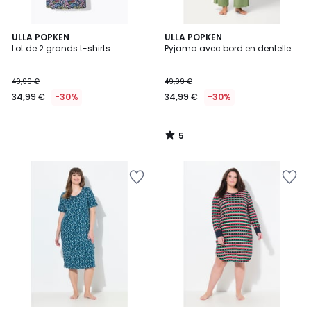
5
ULLA POPKEN
ULLA POPKEN
/
Lot de 2 grands t-shirts
Pyjama avec bord en dentelle
5
49,99 €
49,99 €
34,99 €
-30%
34,99 €
-30%
5
/
5