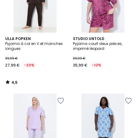
4,5
ULLA POPKEN
STUDIO UNTOLD
/ 5
Pyjama à col en V et manches
Pyjama court deux pièces,
longues
imprimé léopard
39,99 €
39,99 €
27,99 €
-30%
35,99 €
-10%
4,5
/
5