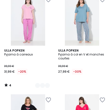
4
2
ULLA POPKEN
ULLA POPKEN
/
Pyjama à carreaux
Pyjama à col en V et manches
Couleurs
5
courtes
39,99 €
39,99 €
31,99 €
-20%
27,99 €
-30%
4
/
5