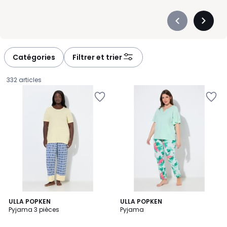
Précédent
Suivan
-
-
défiler
défiler
à
à
Catégories
Filtrer et trier
gauche
droite
332 articles
ULLA POPKEN
ULLA POPKEN
Pyjama 3 pièces
Pyjama
41,99