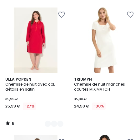
5
5
5
2
ULLA POPKEN
TRIUMPH
/
Chemise de nuit avec col,
Chemise de nuit manches
Couleurs
5
détails en satin
courtes MIX MATCH
35,99 €
35,00 €
25,99 €
-27%
24,50 €
-30%
5
/
5