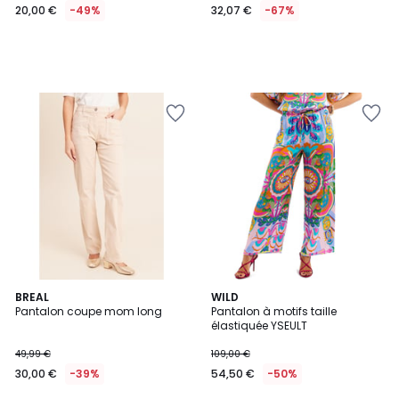
20,00 €
-49%
32,07 €
-67%
BREAL
2
WILD
Pantalon coupe mom long
Pantalon à motifs taille
Couleurs
élastiquée YSEULT
49,99 €
109,00 €
30,00 €
-39%
54,50 €
-50%