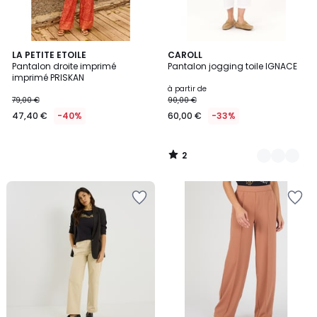
2
LA PETITE ETOILE
4
CAROLL
/
Pantalon droite imprimé
Pantalon jogging toile IGNACE
Couleurs
5
imprimé PRISKAN
à partir de
79,00 €
90,00 €
47,40 €
-40%
60,00 €
-33%
2
/
5