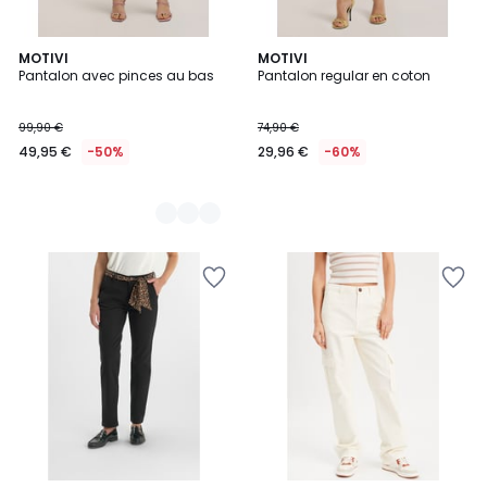
2
MOTIVI
MOTIVI
Pantalon avec pinces au bas
Pantalon regular en coton
Couleurs
99,90 €
74,90 €
49,95 €
-50%
29,96 €
-60%