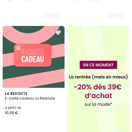
3
LA REDOUTE
/
E-carte cadeau La Redoute
5
à partir de
10,00 €