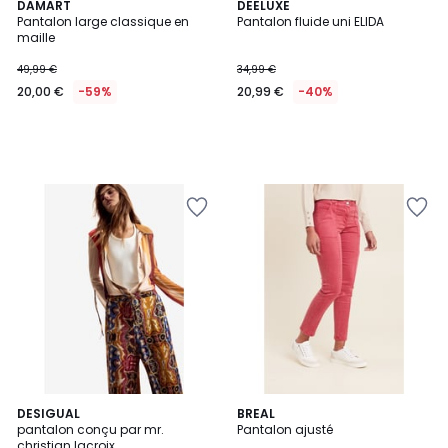
DAMART
DEELUXE
Pantalon large classique en
Pantalon fluide uni ELIDA
maille
49,99 €
34,99 €
20,00 €
-59%
20,99 €
-40%
DESIGUAL
BREAL
pantalon conçu par mr.
Pantalon ajusté
christian lacroix