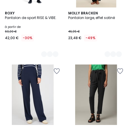
3
ROXY
2
MOLLY BRACKEN
Pantalon de sport RISE & VIBE.
Pantalon large, effet satiné
Couleurs
Couleurs
à partir de
60,00 €
46,95 €
42,00 €
-30%
23,48 €
-49%