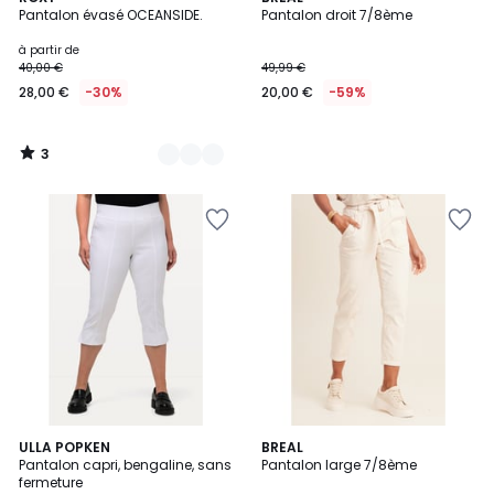
/
Pantalon évasé OCEANSIDE.
Pantalon droit 7/8ème
Couleurs
5
à partir de
40,00 €
49,99 €
28,00 €
-30%
20,00 €
-59%
3
/
5
4,3
4
ULLA POPKEN
BREAL
/ 5
Pantalon capri, bengaline, sans
Pantalon large 7/8ème
Couleurs
fermeture