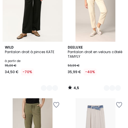
4,5
7
WILD
2
DEELUXE
/ 5
Pantalon droit à pinces KATE
Pantalon droit en velours côtelé
Couleurs
Couleurs
TAMYLY
à partir de
115,00 €
59,99 €
34,50 €
-70%
35,99 €
-40%
4,5
/
5