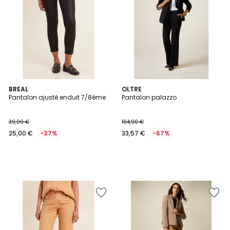
BREAL
OLTRE
Pantalon ajusté enduit 7/8ème
Pantalon palazzo
39,99 €
104,90 €
25,00 €
-37%
33,57 €
-67%