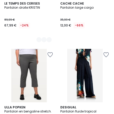
5
LE TEMPS DES CERISES
CACHE CACHE
Pantalon droite KRISTIN
Pantalon large cargo
Couleurs
89,99 €
35,99 €
67,99 €
-24%
12,00 €
-66%
4,5
13
ULLA POPKEN
DESIGUAL
/ 5
Pantalon en bengaline stretch.
Pantalon fluide tropical
Couleurs