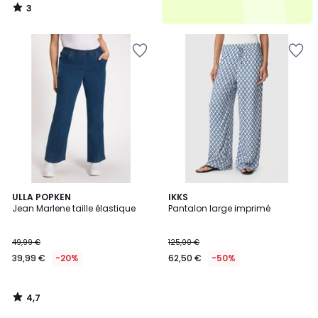
3
/
5
4,7
ULLA POPKEN
IKKS
/ 5
Jean Marlene taille élastique
Pantalon large imprimé
49,99 €
125,00 €
39,99 €
-20%
62,50 €
-50%
4,7
/
5