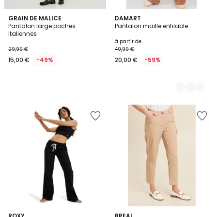
GRAIN DE MALICE
2
DAMART
Pantalon large poches
Pantalon maille enfilable
Couleurs
italiennes
à partir de
29,99 €
49,99 €
15,00 €
-49%
20,00 €
-59%
3
5
ROXY
BREAL