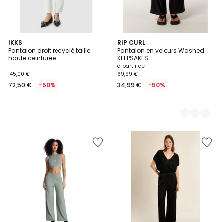
IKKS
3
RIP CURL
Pantalon droit recyclé taille
Pantalon en velours Washed
Couleurs
haute ceinturée
KEEPSAKES
à partir de
145,00 €
69,99 €
72,50 €
-50%
34,99 €
-50%