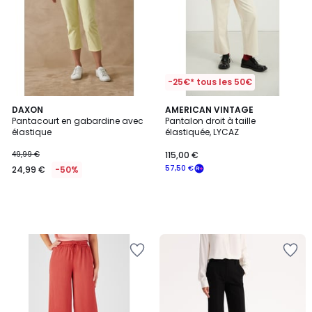
-25€* tous les 50€
DAXON
AMERICAN VINTAGE
Pantacourt en gabardine avec
Pantalon droit à taille
élastique
élastiquée, LYCAZ
49,99 €
115,00 €
57,50 €
24,99 €
-50%