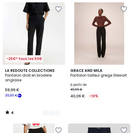
-25€* tous les 50€
4
2
LA REDOUTE COLLECTIONS
GRACE AND MILA
/
Pantalon droit en broderie
Pantalon tailleur greige Stewart
Couleurs
5
anglaise
à partir de
59,99 €
49,99 €
30,00 €
40,06 €
-19%
4
/
5