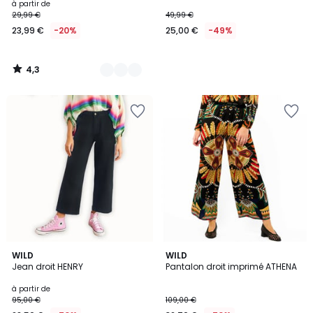
à partir de
29,99 €
49,99 €
23,99 €
-20%
25,00 €
-49%
4,3
/
5
24
WILD
3
WILD
Jean droit HENRY
Pantalon droit imprimé ATHENA
Couleurs
Couleurs
à partir de
95,00 €
109,00 €