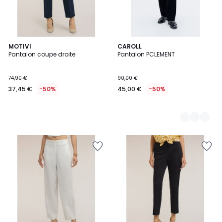
MOTIVI
2
CAROLL
Pantalon coupe droite
Pantalon PCLEMENT
Couleurs
74,90 €
90,00 €
37,45 €
-50%
45,00 €
-50%