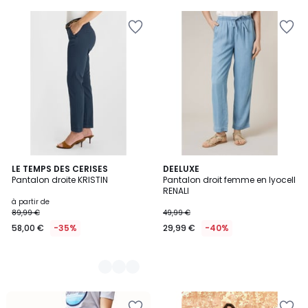
4
LE TEMPS DES CERISES
DEELUXE
Pantalon droite KRISTIN
Pantalon droit femme en lyocell
Couleurs
RENALI
à partir de
89,99 €
49,99 €
58,00 €
-35%
29,99 €
-40%