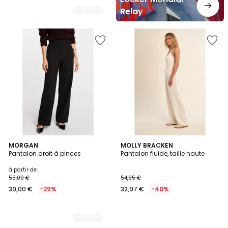
Relay
4
MORGAN
MOLLY BRACKEN
Pantalon droit à pinces
Pantalon fluide, taille haute
Couleurs
à partir de
55,00 €
54,95 €
39,00 €
-29%
32,97 €
-40%