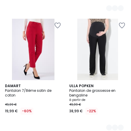
DAMART
2
ULLA POPKEN
Pantalon 7/8ème satin de
Pantalon de grossesse en
Couleurs
coton
bengaline
à partir de
49,99 €
49,99 €
19,99 €
-60%
38,99 €
-22%