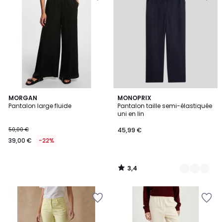
3,4
MORGAN
9
MONOPRIX
/ 5
Pantalon large fluide
Pantalon taille semi-élastiquée
Couleurs
uni en lin
50,00 €
45,99 €
39,00 €
-22%
3,4
/
5