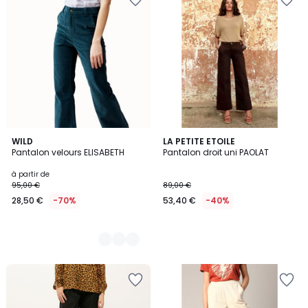
4
WILD
LA PETITE ETOILE
Pantalon velours ELISABETH
Pantalon droit uni PAOLAT
Couleurs
à partir de
95,00 €
89,00 €
28,50 €
-70%
53,40 €
-40%