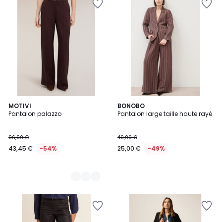
2
MOTIVI
BONOBO
Pantalon palazzo
Pantalon large taille haute rayé
Couleurs
96,00 €
49,99 €
43,45 €
-54%
25,00 €
-49%