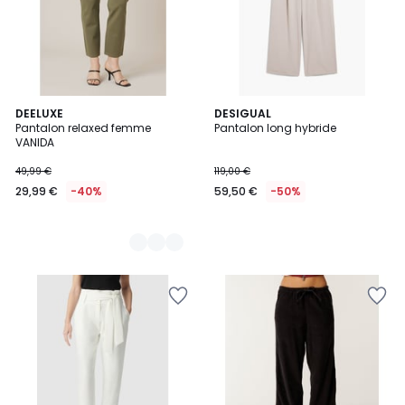
3
DEELUXE
DESIGUAL
Pantalon relaxed femme
Pantalon long hybride
Couleurs
VANIDA
49,99 €
119,00 €
29,99 €
-40%
59,50 €
-50%