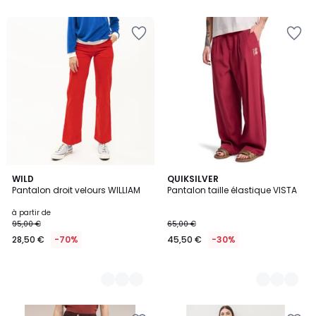
10
WILD
3
QUIKSILVER
Pantalon droit velours WILLIAM
Pantalon taille élastique VISTA
Couleurs
Couleurs
à partir de
95,00 €
65,00 €
28,50 €
-70%
45,50 €
-30%