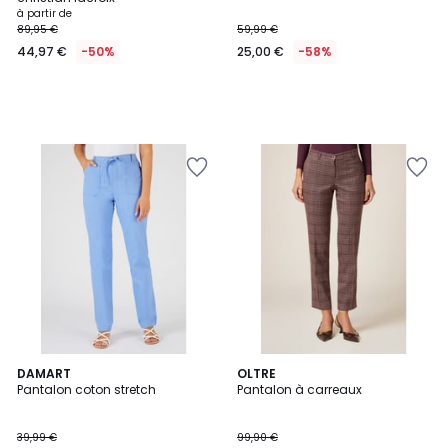
à partir de
89,95 €
59,99 €
44,97 €
-50%
25,00 €
-58%
DAMART
OLTRE
Pantalon coton stretch
Pantalon à carreaux
39,99 €
99,90 €