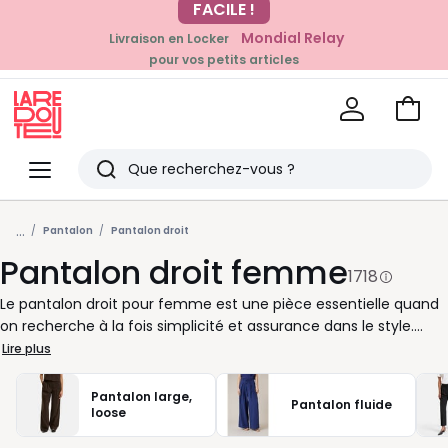
Mondial Relay
Livraison en Locker
EN CE MOMENT
pour vos petits articles
-20% dès 39€*
sur la mode
Voir
mon
La
panie
Redoute
Menu
Rechercher
Derniers
...
articles
Pantalon
Pantalon droit
Pantalon droit femme
vus
1718
Le pantalon droit pour femme est une pièce essentielle quand
on recherche à la fois simplicité et assurance dans le style.
Avec sa ligne nette, il se remarque par son équilibre parfait : ni
Lire plus
trop ajusté, ni trop large. Vous pouvez le porter facilement du
matin au soir, sans avoir besoin de changer de tenue. Selon vos
Pantalon large,
Pantalon fluide
envies, il existe des modèles avec poches pratiques, une
loose
ceinture discrète ou encore des pinces qui structurent la