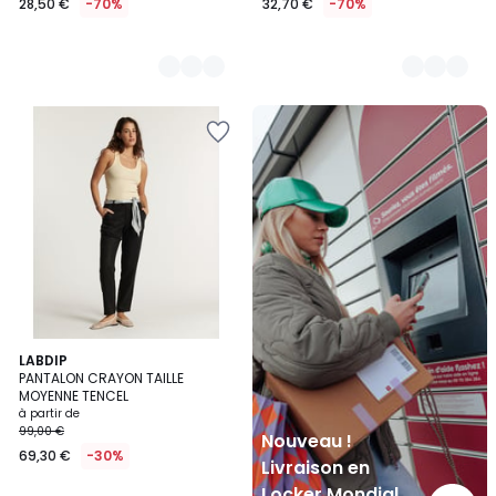
28,50 €
-70%
32,70 €
-70%
Nouveau
!
Livraison
en
Locker
Mondial
Relay
7
LABDIP
PANTALON CRAYON TAILLE
Couleurs
MOYENNE TENCEL
à partir de
99,00 €
Nouveau !
69,30 €
-30%
Livraison en
Locker Mondial