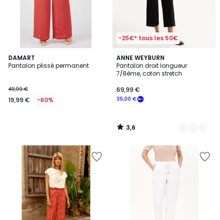
-25€* tous les 50€
3,6
DAMART
2
ANNE WEYBURN
/ 5
Pantalon plissé permanent
Pantalon droit longueur
Couleurs
7/8ème, coton stretch
49,99 €
69,99 €
35,00 €
19,99 €
-60%
3,6
/
5