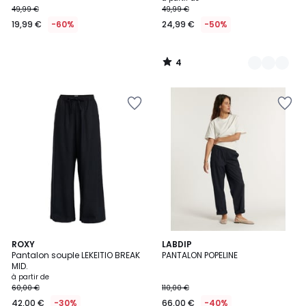
49,99 €
49,99 €
€
19,99 €
-60%
24,99 €
-50%
au
lieu
de
4
49,99
/
5
€
60%
de
réduction
appliquée.
5
ROXY
3
LABDIP
Pantalon souple LEKEITIO BREAK
PANTALON POPELINE
Couleurs
Couleurs
MID.
à partir de
60,00 €
110,00 €
42,00 €
-30%
66,00 €
-40%