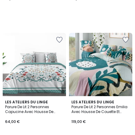
4
LES ATELIERS DU LINGE
LES ATELIERS DU LINGE
/
Parure De Lit 2 Personnes
Parure De Lit 2 Personnes Emilia
5
Capucine Avec Housse De
Avec Housse De Couette Et
Couette Et Taies D'oreiller
Taies D'oreiller
Imprimé
64,00 €
119,00 €