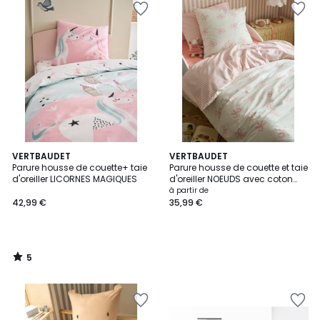
5
VERTBAUDET
VERTBAUDET
/
Parure housse de couette+ taie
Parure housse de couette et taie
5
d'oreiller LICORNES MAGIQUES
d'oreiller NOEUDS avec coton
recyclé
à partir de
42,99 €
35,99 €
5
/
5