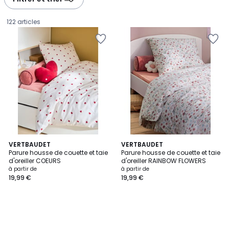
gauche
droite
122 articles
VERTBAUDET
VERTBAUDET
Parure housse de couette et taie
Parure housse de couette et taie
d'oreiller COEURS
d'oreiller RAINBOW FLOWERS
Prix
à partir de
à partir de
19,99 €
19,99 €
à
partir
de
19,99
€.