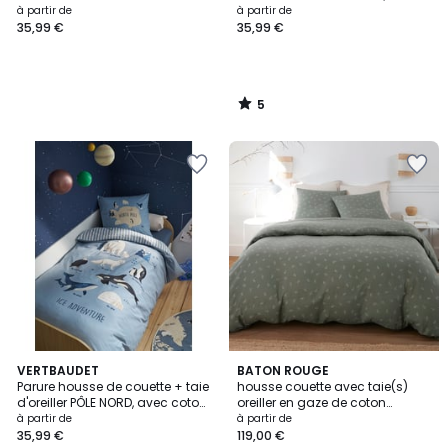
à partir de
à partir de
35,99 €
35,99 €
5
/
5
5
VERTBAUDET
BATON ROUGE
/
Parure housse de couette + taie
housse couette avec taie(s)
5
d'oreiller PÔLE NORD, avec coton
oreiller en gaze de coton
recyclé
imprimée, Celestine
à partir de
à partir de
35,99 €
119,00 €