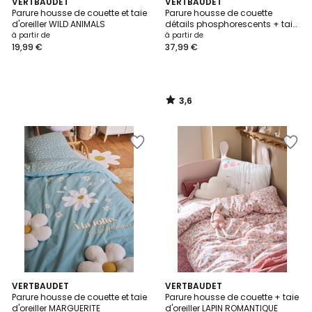
3,6
VERTBAUDET
VERTBAUDET
/ 5
Parure housse de couette et taie
Parure housse de couette
d'oreiller WILD ANIMALS
détails phosphorescents + taie
d'oreiller OURS POLAIRE
à partir de
à partir de
19,99 €
37,99 €
3,6
/
5
5
VERTBAUDET
VERTBAUDET
/
Parure housse de couette et taie
Parure housse de couette + taie
5
d'oreiller MARGUERITE
d'oreiller LAPIN ROMANTIQUE