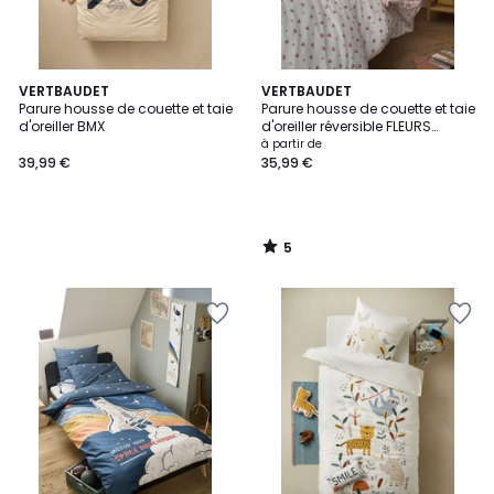
5
VERTBAUDET
VERTBAUDET
/
Parure housse de couette et taie
Parure housse de couette et taie
5
d'oreiller BMX
d'oreiller réversible FLEURS
RAYURES, avec coton recyclé
à partir de
39,99 €
35,99 €
5
/
5