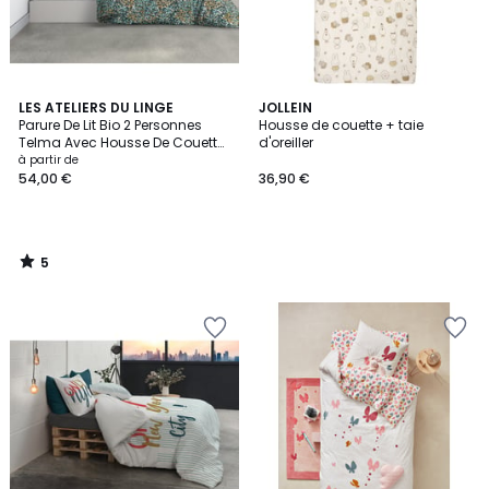
5
LES ATELIERS DU LINGE
JOLLEIN
/
Parure De Lit Bio 2 Personnes
Housse de couette + taie
5
Telma Avec Housse De Couette
d'oreiller
Et Taies D'oreiller
à partir de
54,00 €
36,90 €
5
/
5