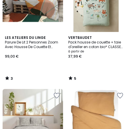
3
5
LES ATELIERS DU LINGE
VERTBAUDET
/
/
Parure De Lit 2 Personnes Zoom
Pack housse de couette + taie
5
5
Avec Housse De Couette Et
d'oreiller en coton bio* CLASSE
Taies D'oreiller
VERTE
à partir de
99,00 €
37,99 €
3
5
/
/
5
5