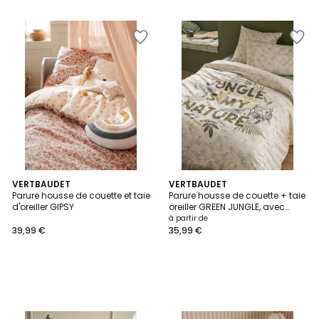
5
VERTBAUDET
VERTBAUDET
Parure housse de couette et taie
Parure housse de couette + taie
d'oreiller GIPSY
oreiller GREEN JUNGLE, avec
coton recyclé
à partir de
39,99 €
35,99 €