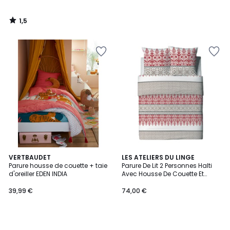
1,5
/
5
VERTBAUDET
LES ATELIERS DU LINGE
Parure housse de couette + taie
Parure De Lit 2 Personnes Halti
d'oreiller EDEN INDIA
Avec Housse De Couette Et
Taies D'oreiller Imprimé
39,99 €
74,00 €