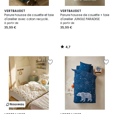
4,7
VERTBAUDET
VERTBAUDET
/ 5
Parure housse de couette et taie
Parure housse de couette + taie
d'oreiller avec coton recyclé
d'oreiller JUNGLE PARADISE
SPACE ADVENTURE
à partir de
à partir de
35,99 €
35,99 €
4,7
/
5
Nouveau