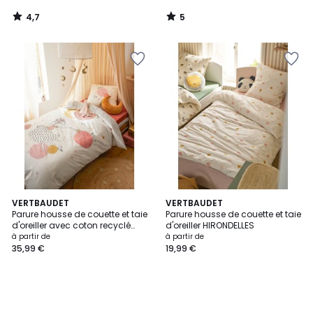
4,7
5
/
/
5
5
VERTBAUDET
VERTBAUDET
Parure housse de couette et taie
Parure housse de couette et taie
d'oreiller avec coton recyclé
d'oreiller HIRONDELLES
PRINCESSE POESIE
à partir de
à partir de
35,99 €
19,99 €