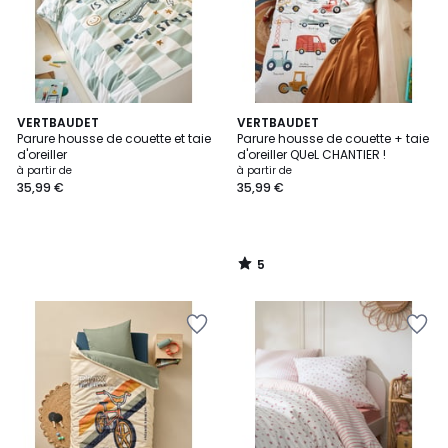
5
VERTBAUDET
VERTBAUDET
/
Parure housse de couette et taie
Parure housse de couette + taie
5
d'oreiller
d'oreiller QUeL CHANTIER !
à partir de
à partir de
35,99 €
35,99 €
5
/
5