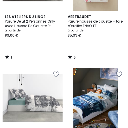
1
5
LES ATELIERS DU LINGE
VERTBAUDET
/
/
Parure De Lit 2 Personnes Only
Parure housse de couette + taie
5
5
Avec Housse De Couette Et
d'oreiller ENVOLEE
Taies D'oreiller
à partir de
à partir de
89,00 €
35,99 €
1
5
/
/
5
5