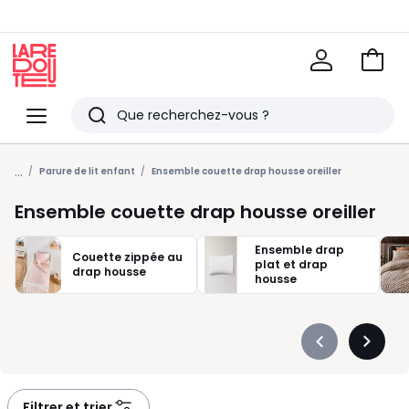
Voir
mon
La
panie
Redoute
Menu
Rechercher
Derniers
...
articles
Parure de lit enfant
Ensemble couette drap housse oreiller
vus
Ensemble couette drap housse oreiller
Ensemble drap
Couette zippée au
plat et drap
drap housse
housse
Précédent
Suivan
-
-
défiler
défiler
à
à
Filtrer et trier