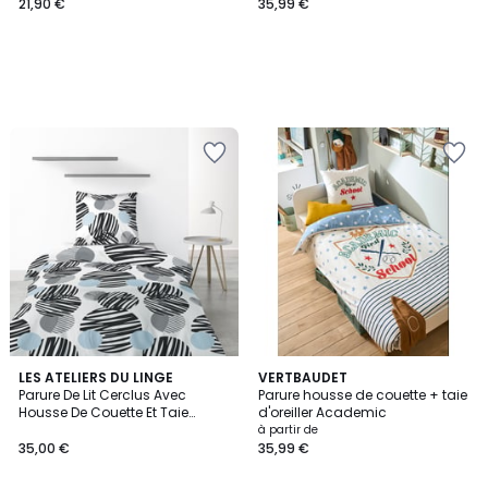
21,90 €
35,99 €
1,5
LES ATELIERS DU LINGE
VERTBAUDET
/
Parure De Lit Cerclus Avec
Parure housse de couette + taie
5
Housse De Couette Et Taie
d'oreiller Academic
D'oreiller
à partir de
35,00 €
35,99 €