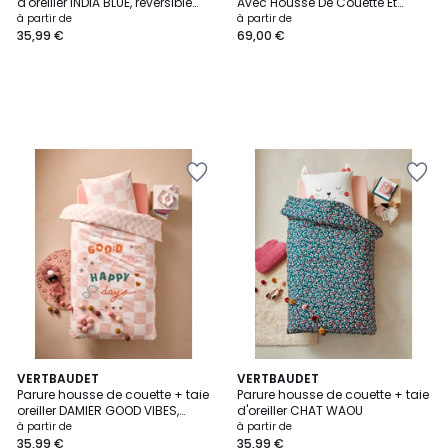
d'oreiller INDIA BLUE, réversible
Avec Housse De Couette Et
avec coton recyclé
Taies D'oreiller
à partir de
à partir de
35,99 €
69,00 €
VERTBAUDET
VERTBAUDET
Parure housse de couette + taie
Parure housse de couette + taie
oreiller DAMIER GOOD VIBES,
d'oreiller CHAT WAOU
avec coton recyclé
à partir de
à partir de
35,99 €
35,99 €