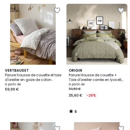
5
VERTBAUDET
ORIGIN
/
Parure housse de couette et taie
Parure Housse de couette +
5
d'oreiller en gaze de coton
Taie d'oreiller carrée en lyocell,
RETRO FLOWERS, avec coton
LENA
à partir de
à partir de
recyclé
59,99 €
50,80 €
35,60 €
-29%
5
/
5