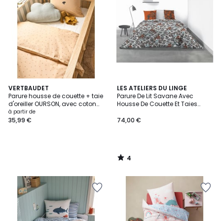
4
VERTBAUDET
LES ATELIERS DU LINGE
/
Parure housse de couette + taie
Parure De Lit Savane Avec
5
d'oreiller OURSON, avec coton
Housse De Couette Et Taies
recyclé
D'oreiller
à partir de
35,99 €
74,00 €
4
/
5