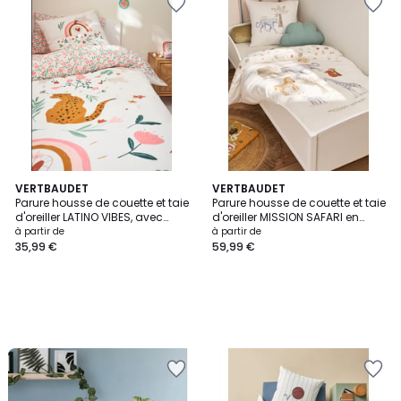
VERTBAUDET
VERTBAUDET
Parure housse de couette et taie
Parure housse de couette et taie
d'oreiller LATINO VIBES, avec
d'oreiller MISSION SAFARI en
coton recyclé
gaze de coton, avec coton
à partir de
à partir de
recyclé
35,99 €
59,99 €