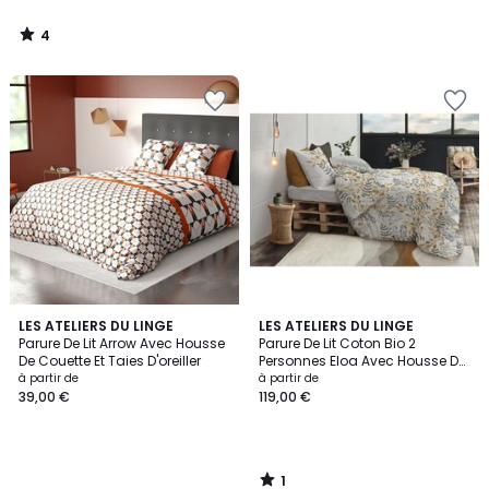
4
/
5
1
LES ATELIERS DU LINGE
LES ATELIERS DU LINGE
/
Parure De Lit Arrow Avec Housse
Parure De Lit Coton Bio 2
5
De Couette Et Taies D'oreiller
Personnes Eloa Avec Housse De
Couette Et Taies D'oreiller
à partir de
à partir de
39,00 €
119,00 €
1
/