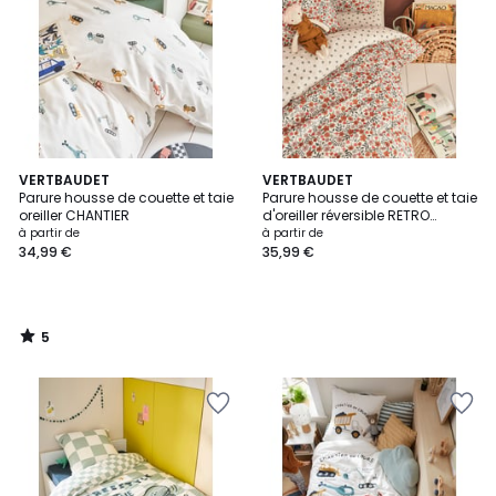
5
VERTBAUDET
VERTBAUDET
/
Parure housse de couette et taie
Parure housse de couette et taie
5
oreiller CHANTIER
d'oreiller réversible RETRO
FLOWERS, avec coton recyclé
à partir de
à partir de
34,99 €
35,99 €
5
/
5