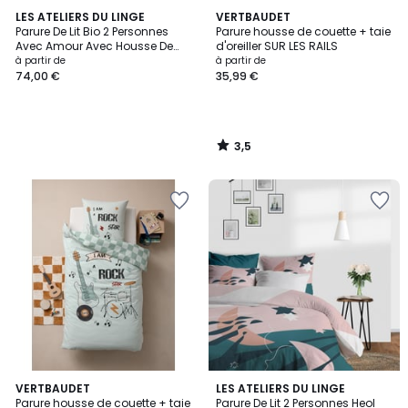
3,5
LES ATELIERS DU LINGE
VERTBAUDET
/ 5
Parure De Lit Bio 2 Personnes
Parure housse de couette + taie
Avec Amour Avec Housse De
d'oreiller SUR LES RAILS
Couette Et Taies D'oreiller
à partir de
à partir de
74,00 €
35,99 €
3,5
/
5
VERTBAUDET
LES ATELIERS DU LINGE
Parure housse de couette + taie
Parure De Lit 2 Personnes Heol