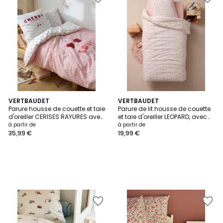
VERTBAUDET
VERTBAUDET
Parure housse de couette et taie
Parure de lit housse de couette
d'oreiller CERISES RAYURES avec
et taie d'oreiller LEOPARD, avec
coton recyclé
coton recyclé
à partir de
à partir de
35,99 €
19,99 €