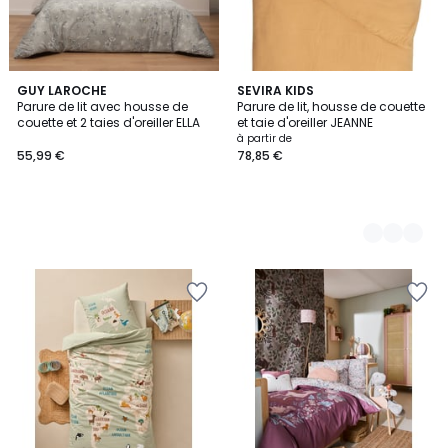
GUY LAROCHE
8
SEVIRA KIDS
Parure de lit avec housse de
Parure de lit, housse de couette
Couleurs
couette et 2 taies d'oreiller ELLA
et taie d'oreiller JEANNE
à partir de
55,99 €
78,85 €