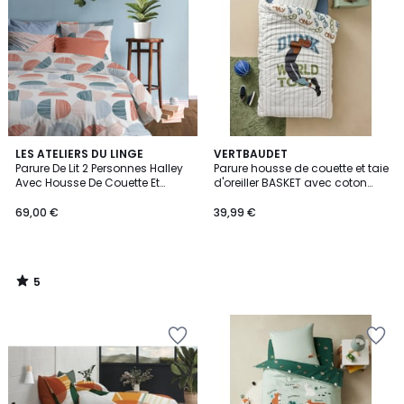
5
LES ATELIERS DU LINGE
VERTBAUDET
/
Parure De Lit 2 Personnes Halley
Parure housse de couette et taie
5
Avec Housse De Couette Et
d'oreiller BASKET avec coton
Taies D'oreiller
recyclé
69,00 €
39,99 €
5
/
5