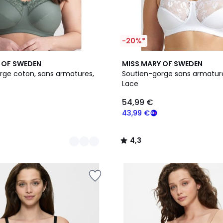
-20%*
11
4,3
 OF SWEDEN
MISS MARY OF SWEDEN
Couleurs
/ 5
rge coton, sans armatures,
Soutien-gorge sans armature
Lace
54,99 €
43,99 €
4,3
/
5