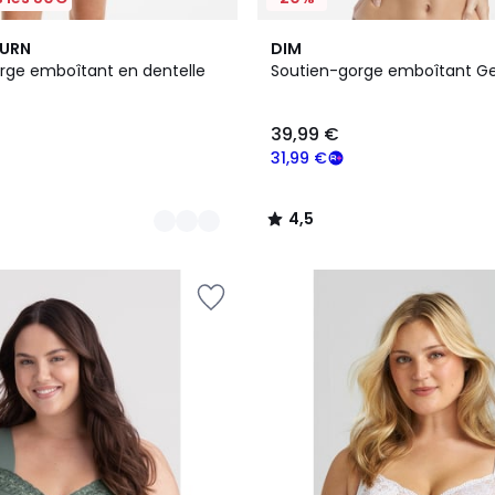
21
4,5
BURN
DIM
Couleurs
/ 5
rge emboîtant en dentelle
Soutien-gorge emboîtant G
39,99 €
31,99 €
4,5
/
5