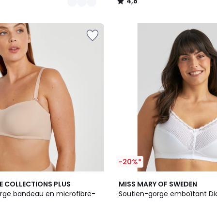
4,8
/
5
-20%*
4
4,3
E COLLECTIONS PLUS
MISS MARY OF SWEDEN
Couleurs
/ 5
rge bandeau en microfibre-
Soutien-gorge emboîtant D