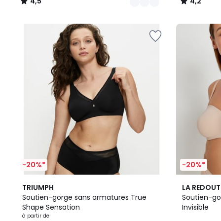
4,5
4,2
/
/
5
5
-20%*
-20%*
2
4,1
3,9
TRIUMPH
LA REDOUT
Couleurs
/ 5
/ 5
Soutien-gorge sans armatures True
Soutien-go
Shape Sensation
Invisible
à partir de