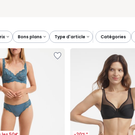
prix
bons plans
type d'article
catégories
 les 50€
-20%*