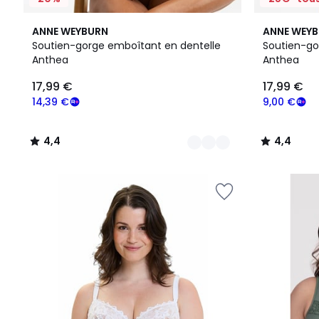
6
4,4
2
4,4
ANNE WEYBURN
ANNE WEY
Couleurs
/ 5
Couleurs
/ 5
Soutien-gorge emboîtant en dentelle
Soutien-go
Anthea
Anthea
17,99
17,99 €
17,99 €
€
souscrivez
14,39 €
9,00 €
à
notre
4,4
4,4
programme
/
/
pour
5
5
payer
à
la
place
14,39
€.