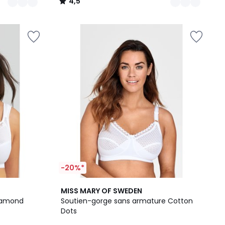
4,5
/
5
-20%*
5
4,4
MISS MARY OF SWEDEN
Couleurs
/ 5
iamond
Soutien-gorge sans armature Cotton
Dots