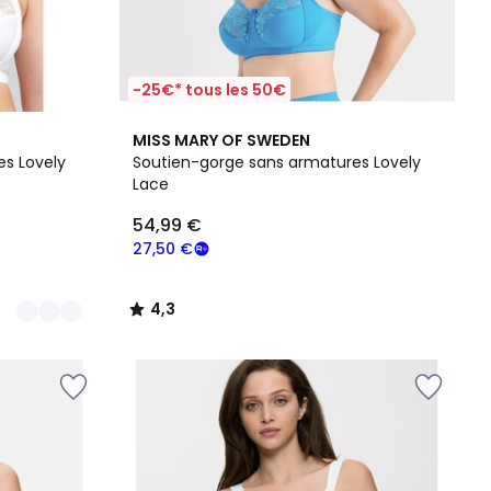
-25€* tous les 50€
4,3
MISS MARY OF SWEDEN
/ 5
s Lovely
Soutien-gorge sans armatures Lovely
Lace
54,99 €
27,50 €
4,3
/
5