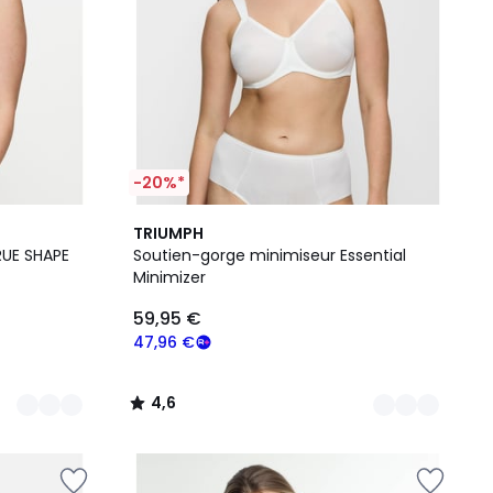
-20%*
3
4,6
TRIUMPH
Couleurs
/ 5
RUE SHAPE
Soutien-gorge minimiseur Essential
Minimizer
59,95 €
47,96 €
4,6
/
5