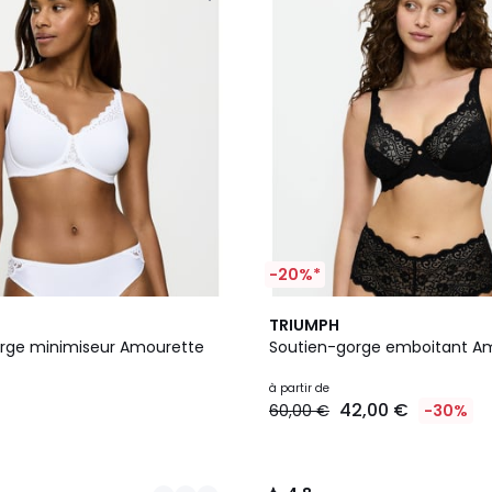
-20%*
9
4,8
TRIUMPH
Couleurs
/ 5
rge minimiseur Amourette
Soutien-gorge emboitant A
à partir de
42,00 €
60,00 €
-30%