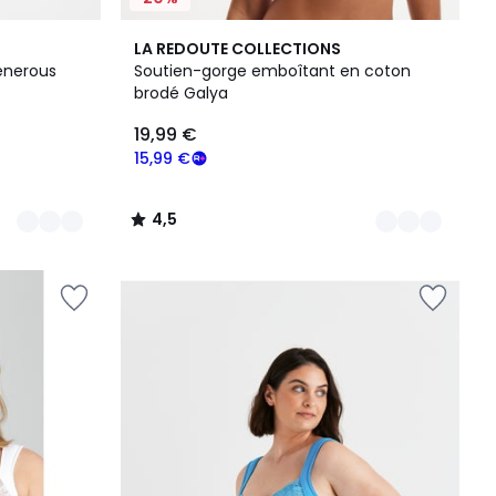
4
4,5
LA REDOUTE COLLECTIONS
Couleurs
/ 5
enerous
Soutien-gorge emboîtant en coton
brodé Galya
19,99 €
15,99 €
4,5
/
5