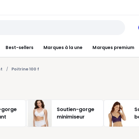
Best-sellers
Marques à la une
Marques premium
nt
Poitrine 100 f
-gorge
Soutien-gorge
S
ant
minimiseur
b