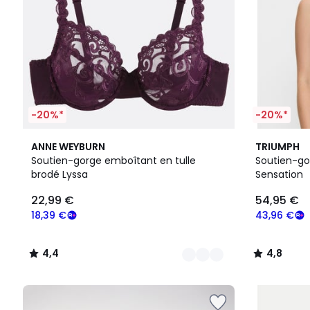
-20%*
-20%*
5
4,4
2
4,8
ANNE WEYBURN
TRIUMPH
Couleurs
/ 5
Couleurs
/ 5
Soutien-gorge emboîtant en tulle
Soutien-gor
brodé Lyssa
Sensation
22,99 €
54,95 €
18,39 €
43,96 €
4,4
4,8
/
/
5
5