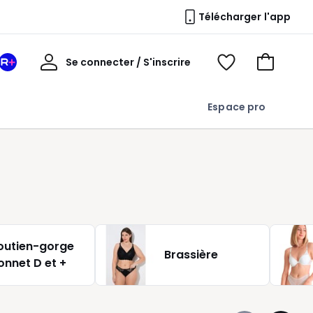
Télécharger l'app
Mon
Se connecter / S'inscrire
Mon
Voir
Voir
compte
espace
mes
mon
La
favoris
panier
Espace pro
Redoute
+
outien-gorge
Brassière
onnet D et +