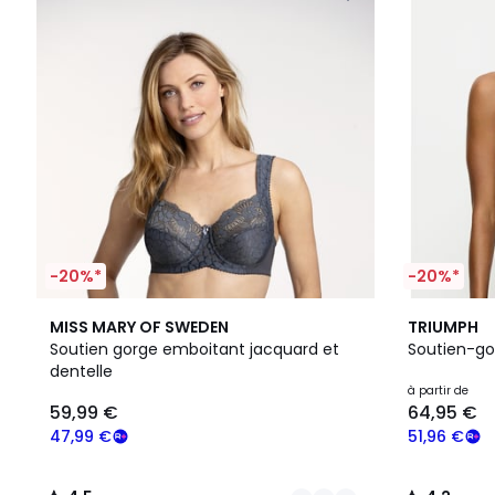
-20%*
-20%*
8
4,5
4
4,2
MISS MARY OF SWEDEN
TRIUMPH
Couleurs
/ 5
Couleurs
/ 5
Soutien gorge emboitant jacquard et
Soutien-go
dentelle
à partir de
59,99 €
64,95 €
47,99 €
51,96 €