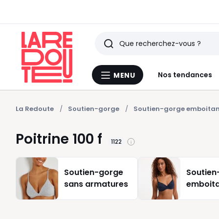
Rechercher
Derniers
Nos tendances
MENU
Menu
articles
La
Redoute
vus
La Redoute
Soutien-gorge
Soutien-gorge emboita
Poitrine 100 f
1122
Soutien-gorge
Soutien
sans armatures
emboit