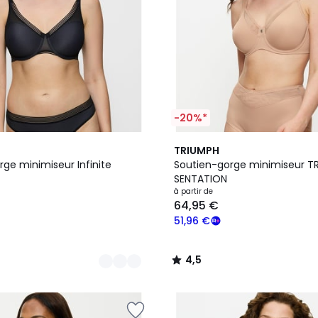
-20%*
4
4,5
TRIUMPH
Couleurs
/ 5
ge minimiseur Infinite
Soutien-gorge minimiseur T
SENTATION
à partir de
64,95 €
51,96 €
4,5
/
5