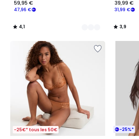
59,95 €
39,99 €
47,96 €
31,99 €
4,1
3,9
/
/
5
5
-25%*
-25€* tous les 50€