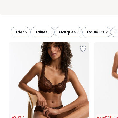
Trier
tailles
marques
couleurs
-20%*
-25€* tous