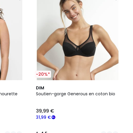
-20%*
5
4,5
DIM
Couleurs
/ 5
mourette
Soutien-gorge Generous en coton bio
39,99 €
31,99 €