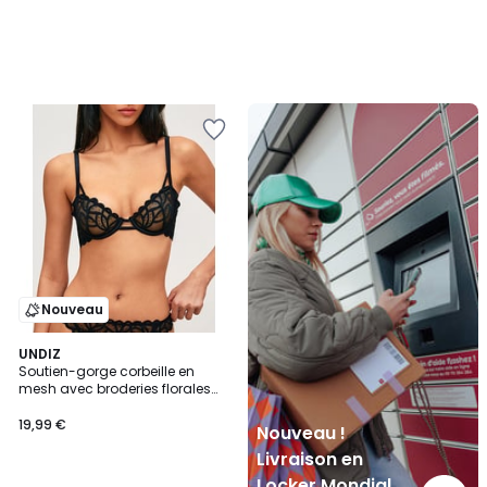
Nouveau
!
Livraison
en
Locker
Mondial
Relay
Nouveau
2
UNDIZ
Soutien-gorge corbeille en
Couleurs
mesh avec broderies florales
TROPICFLEURIZ
19,99 €
Nouveau !
Livraison en
Locker Mondial