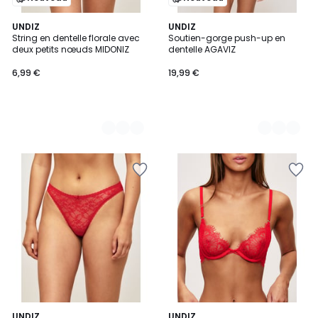
2
UNDIZ
2
UNDIZ
String en dentelle florale avec
Soutien-gorge push-up en
Couleurs
Couleurs
deux petits nœuds MIDONIZ
dentelle AGAVIZ
6,99 €
19,99 €
2
UNDIZ
UNDIZ