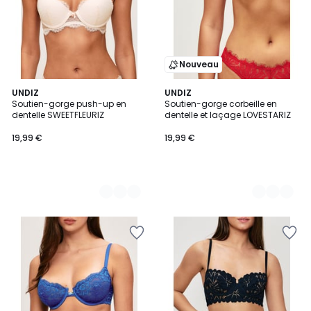
Nouveau
2
UNDIZ
2
UNDIZ
Soutien-gorge push-up en
Soutien-gorge corbeille en
Couleurs
Couleurs
dentelle SWEETFLEURIZ
dentelle et laçage LOVESTARIZ
19,99 €
19,99 €