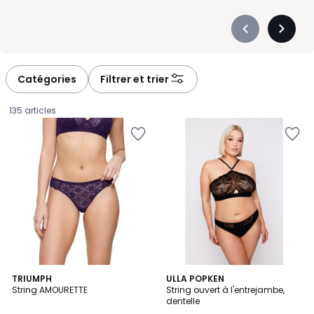
Précédent
Suivan
-
-
défiler
défiler
à
à
Catégories
Filtrer et trier
gauche
droite
135 articles
TRIUMPH
ULLA POPKEN
String AMOURETTE
String ouvert à l'entrejambe,
dentelle
18,40