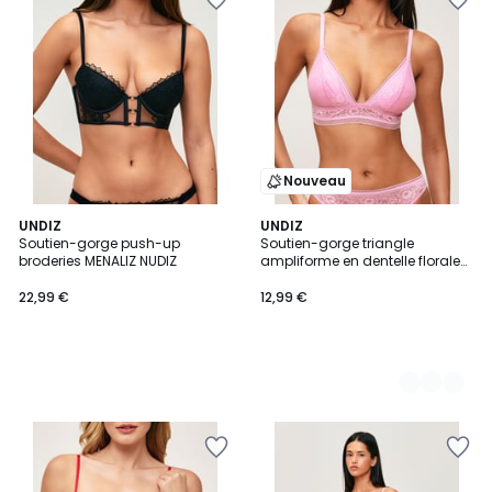
Nouveau
UNDIZ
2
UNDIZ
Soutien-gorge push-up
Soutien-gorge triangle
Couleurs
broderies MENALIZ NUDIZ
ampliforme en dentelle florale
NEW REVOLTIZ
22,99 €
12,99 €