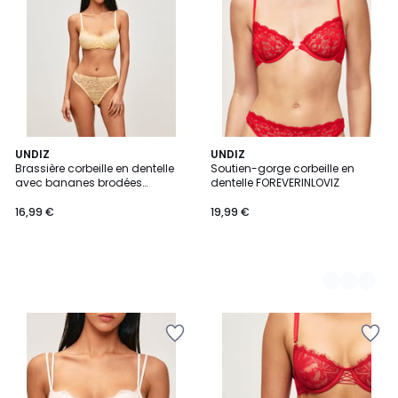
UNDIZ
2
UNDIZ
Brassière corbeille en dentelle
Soutien-gorge corbeille en
Couleurs
avec bananes brodées
dentelle FOREVERINLOVIZ
BANANASPLITIZ
16,99 €
19,99 €