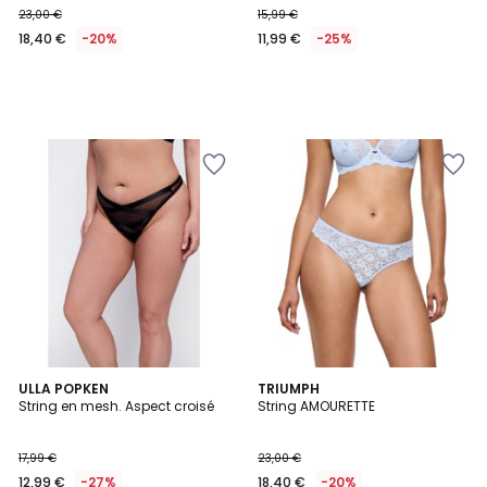
23,00 €
15,99 €
€
18,40 €
-20%
11,99 €
-25%
au
lieu
de
23,00
€
20%
de
réduction
appliquée.
ULLA POPKEN
TRIUMPH
String en mesh. Aspect croisé
String AMOURETTE
17,99 €
23,00 €
12,99 €
-27%
18,40 €
-20%