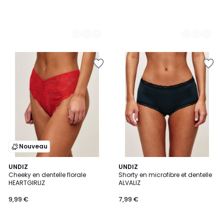
Nouveau
2
UNDIZ
UNDIZ
Cheeky en dentelle florale
Shorty en microfibre et dentelle
Couleurs
HEARTGIRLIZ
ALVALIZ
9,99 €
7,99 €