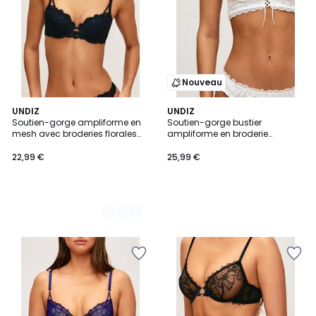
Nouveau
2
UNDIZ
UNDIZ
Soutien-gorge ampliforme en
Soutien-gorge bustier
Couleurs
mesh avec broderies florales
ampliforme en broderie
TROPICFLEURIZ
anglaise et lassage PAISLEYIZ
22,99 €
25,99 €