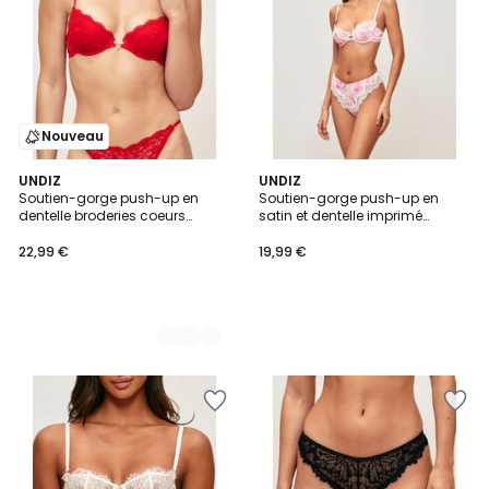
Nouveau
3
UNDIZ
UNDIZ
Soutien-gorge push-up en
Soutien-gorge push-up en
Couleurs
dentelle broderies coeurs
satin et dentelle imprimé
FOREVERINLOVIZ
paisley GLOSSYPAISLIZ
22,99 €
19,99 €