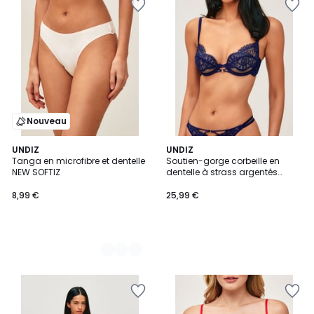
Nouveau
2
UNDIZ
UNDIZ
Tanga en microfibre et dentelle
Soutien-gorge corbeille en
Couleurs
NEW SOFTIZ
dentelle à strass argentés
SHINYLOVIZ
8,99 €
25,99 €