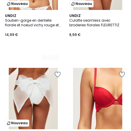
Nouveau
Nouveau
2
UNDIZ
UNDIZ
Soutien-gorge en dentelle
Culotte seamless avec
Couleurs
florale et noeud vichy rouge et
broderies florales FLEURETTIZ
blanc RANCHGIRLIZ
14,99 €
8,99 €
Nouveau