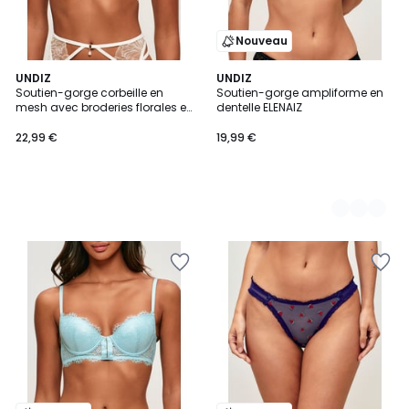
Nouveau
UNDIZ
2
UNDIZ
Soutien-gorge corbeille en
Soutien-gorge ampliforme en
Couleurs
mesh avec broderies florales et
dentelle ELENAIZ
pendentif perle LENIZ
22,99 €
19,99 €