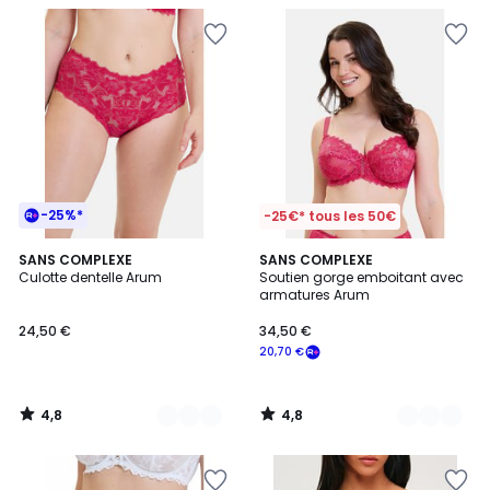
-25%*
-25€* tous les 50€
4,8
4,8
10
SANS COMPLEXE
3
SANS COMPLEXE
/ 5
/ 5
Culotte dentelle Arum
Soutien gorge emboitant avec
Couleurs
Couleurs
armatures Arum
24,50 €
34,50 €
20,70 €
4,8
4,8
/
/
5
5