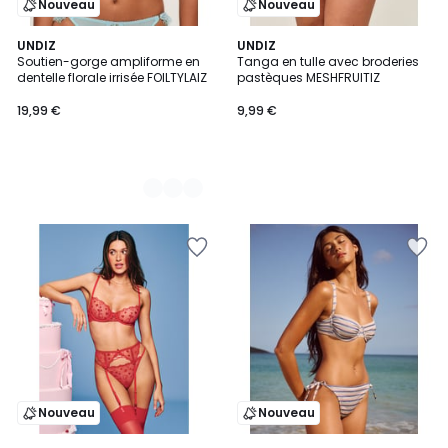
Nouveau
Nouveau
2
UNDIZ
UNDIZ
Soutien-gorge ampliforme en
Tanga en tulle avec broderies
Couleurs
dentelle florale irrisée FOILTYLAIZ
pastèques MESHFRUITIZ
19,99 €
9,99 €
Nouveau
Nouveau