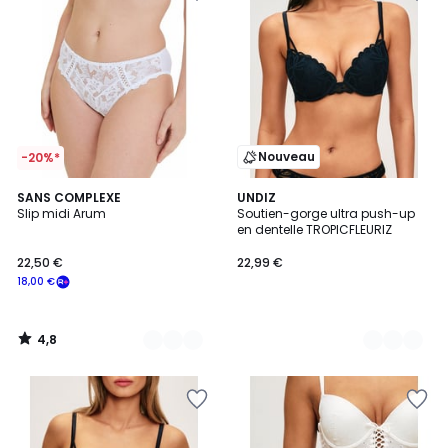
Nouveau
-20%*
4,8
2
SANS COMPLEXE
2
UNDIZ
/ 5
Slip midi Arum
Soutien-gorge ultra push-up
Couleurs
Couleurs
en dentelle TROPICFLEURIZ
22,50 €
22,99 €
18,00 €
4,8
/
5