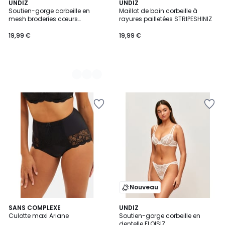
2
UNDIZ
UNDIZ
Soutien-gorge corbeille en
Maillot de bain corbeille à
Couleurs
mesh broderies cœurs
rayures pailletées STRIPESHINIZ
WITHLOVIZ
19,99 €
19,99 €
Nouveau
4,3
SANS COMPLEXE
UNDIZ
/ 5
Culotte maxi Ariane
Soutien-gorge corbeille en
dentelle ELOISIZ