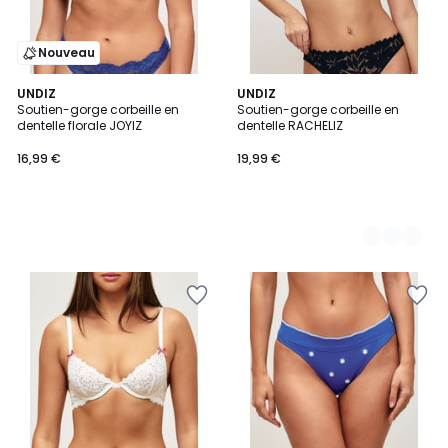
Nouveau
UNDIZ
2
UNDIZ
Soutien-gorge corbeille en
Soutien-gorge corbeille en
Couleurs
dentelle florale JOYIZ
dentelle RACHELIZ
16,99 €
19,99 €