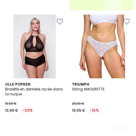
ULLA POPKEN
3
TRIUMPH
Bralette en dentelle, lacée dans
String AMOURETTE
Couleurs
la nuque
19,99 €
23,00 €
13,99 €
-30%
19,55 €
-15%