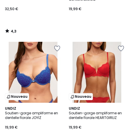
32,50 €
19,99 €
4,3
/
5
Nouveau
Nouveau
2
UNDIZ
2
UNDIZ
Soutien-gorge ampliforme en
Soutien-gorge ampliforme en
Couleurs
Couleurs
dentelle florale JOYIZ
dentelle florale HEARTGIRLIZ
19,99 €
19,99 €