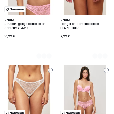
Nouveau
2
UNDIZ
2
UNDIZ
Soutien-gorge corbeille en
Tanga en dentelle florale
Couleurs
Couleurs
dentelle AGAVIZ
HEARTGIRLIZ
16,99 €
7,99 €
Nouveau
Nouveau