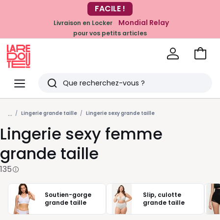
Mondial Relay
Livraison en Locker
EN CE MOMENT
pour vos petits articles
-20% dès 39€*
sur la mode
Voir
mon
La
panie
Redoute
Menu
Rechercher
Derniers
...
articles
Lingerie grande taille
Lingerie sexy grande taille
Lingerie sexy femme
vus
grande taille
135
Soutien-gorge
Slip, culotte
grande taille
grande taille