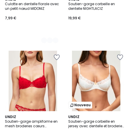
Culotte en dentelle florale avec
Soutien-gorge corbeille en
Couleurs
un petit nœud MIDONIZ
dentelle NIGHTLACIZ
7,99 €
19,99 €
Nouveau
2
UNDIZ
UNDIZ
Soutien-gorge ampliforme en
Soutien-gorge corbeille en
Couleurs
mesh broderies cœurs
jersey avec dentelle et broderies