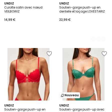
UNDIZ
2
UNDIZ
Culotte satin avec nœud
Soutien-gorge push-up en
Couleurs
VEILBOWIZ
dentelle et laçage LOVESTARIZ
14,99 €
22,99 €
Nouveau
UNDIZ
2
UNDIZ
Soutien-gorge push-up en
Soutien-gorge push-up avec
Couleurs