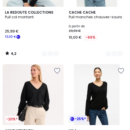
4,2
2
LA REDOUTE COLLECTIONS
3
CACHE CACHE
/ 5
Pull col montant
Pull manches chauves-souris
Couleurs
Couleurs
à partir de
25,99 €
29,99 €
13,00 €
10,00 €
-66%
4,2
/
5
-25%*
-20%*