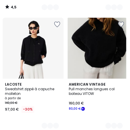
4,5
/
5
4
LACOSTE
5
AMERICAN VINTAGE
Sweatshirt zippé à capuche
Pull manches longues col
Couleurs
Couleurs
molleton
bateau VITOW
à partir de
140,00 €
160,00 €
80,00 €
97,00 €
-30%