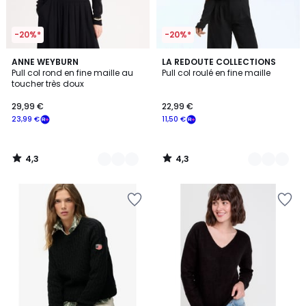
-20%*
-20%*
4,3
4,3
4
ANNE WEYBURN
4
LA REDOUTE COLLECTIONS
/ 5
/ 5
Pull col rond en fine maille au
Pull col roulé en fine maille
Couleurs
Couleurs
toucher très doux
29,99 €
22,99 €
23,99 €
11,50 €
4,3
4,3
/
/
5
5