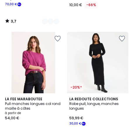
70,00 €
10,00 €
-66%
3,7
/
5
-20%*
4,7
3
LA FEE MARABOUTEE
3
LA REDOUTE COLLECTIONS
/ 5
Pull manches longues col rond
Robe pull, longue, manches
Couleurs
Couleurs
maille à côtes
longues
à partir de
54,00 €
59,99 €
30,00 €