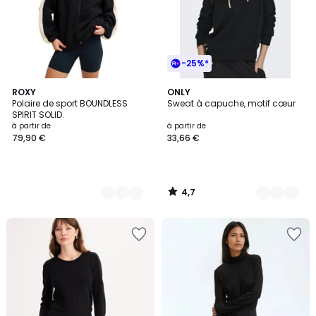
-25%*
4,7
2
ROXY
6
ONLY
/ 5
Polaire de sport BOUNDLESS
Sweat à capuche, motif cœur
Couleurs
Couleurs
SPIRIT SOLID.
à partir de
à partir de
79,90 €
33,66 €
4,7
/
5