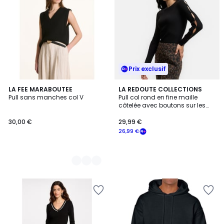
Prix exclusif
2
LA FEE MARABOUTEE
LA REDOUTE COLLECTIONS
Pull sans manches col V
Pull col rond en fine maille
Couleurs
côtelée avec boutons sur les
manches
30,00 €
29,99 €
26,99 €