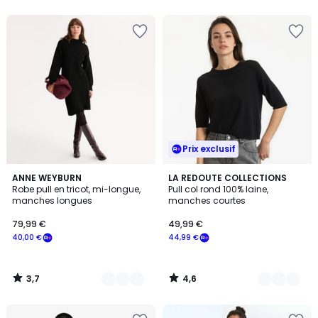
Prix exclusif
3,7
4,6
2
ANNE WEYBURN
3
LA REDOUTE COLLECTIONS
/ 5
/ 5
Robe pull en tricot, mi-longue,
Pull col rond 100% laine,
Couleurs
Couleurs
manches longues
manches courtes
79,99 €
49,99 €
40,00 €
44,99 €
3,7
4,6
/
/
5
5