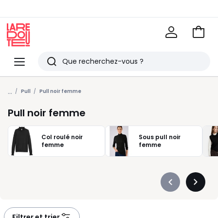
Voir
mon
La
panie
Redoute
Menu
Rechercher
Derniers
...
articles
Pull
Pull noir femme
vus
Pull noir femme
Col roulé noir
Sous pull noir
femme
femme
Précédent
Suivan
-
-
défiler
défiler
à
à
Filtrer et trier