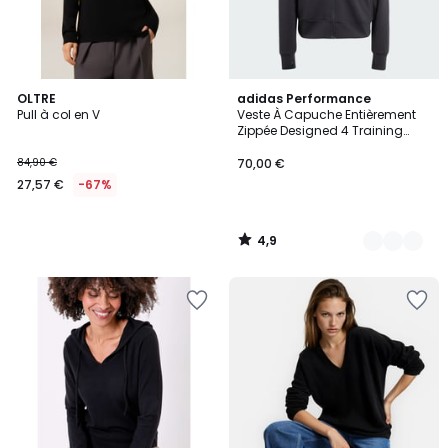
4,9
OLTRE
3
adidas Performance
/ 5
Pull à col en V
Veste À Capuche Entièrement
Couleurs
Zippée Designed 4 Training
Veste À Capuche Entièrement
Zippée Designed 4 Training
84,90 €
70,00 €
27,57 €
-67%
4,9
/
5