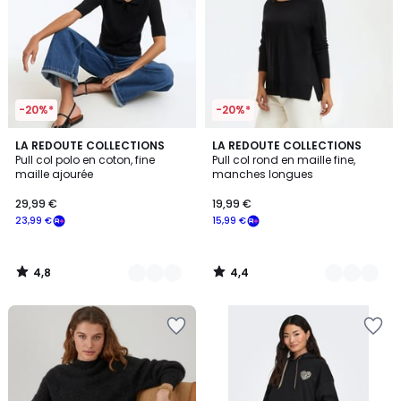
-20%*
-20%*
4,8
4,4
3
LA REDOUTE COLLECTIONS
3
LA REDOUTE COLLECTIONS
/ 5
/ 5
Pull col polo en coton, fine
Pull col rond en maille fine,
Couleurs
Couleurs
maille ajourée
manches longues
29,99 €
19,99 €
23,99 €
15,99 €
4,8
4,4
/
/
5
5