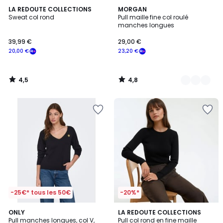
4,5
4,8
LA REDOUTE COLLECTIONS
2
MORGAN
/ 5
/ 5
Sweat col rond
Pull maille fine col roulé
Couleurs
manches longues
39,99 €
29,00 €
20,00 €
23,20 €
4,5
4,8
/
/
5
5
-25€* tous les 50€
-20%*
5
4,8
2
ONLY
3
LA REDOUTE COLLECTIONS
/
/ 5
Pull manches longues, col V,
Pull col rond en fine maille