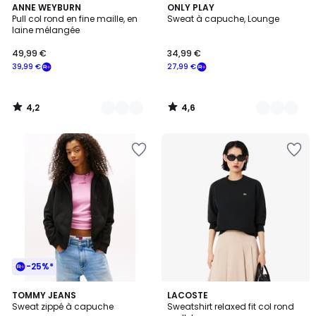
4,2
4,6
3
ANNE WEYBURN
5
ONLY PLAY
/ 5
/ 5
Pull col rond en fine maille, en
Sweat à capuche, Lounge
Couleurs
Couleurs
laine mélangée
49,99 €
34,99 €
39,99 €
27,99 €
4,2
4,6
/
/
5
5
-25%*
5
TOMMY JEANS
3
LACOSTE
/
Sweat zippé à capuche
Sweatshirt relaxed fit col rond
Couleurs