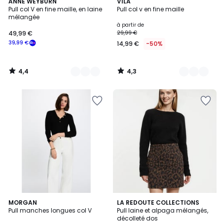
4,4
4,3
3
ANNE WEYBURN
23
VILA
/ 5
/ 5
Pull col V en fine maille, en laine
Pull col v en fine maille
Couleurs
Couleurs
mélangée
à partir de
49,99 €
29,99 €
39,99 €
14,99 €
-50%
4,4
4,3
/
/
5
5
3,5
5
MORGAN
2
LA REDOUTE COLLECTIONS
/ 5
Pull manches longues col V
Pull laine et alpaga mélangés,
Couleurs
Couleurs
décolleté dos