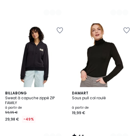
4,6
3
BILLABONG
5
DAMART
/ 5
Sweat à capuche zippé ZIP
Sous pull col roulé
Couleurs
Couleurs
FAMILY
à partir de
à partir de
59,95 €
19,99 €
29,98 €
-49%