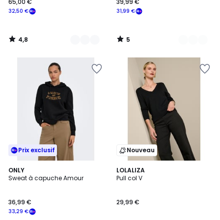
65,00 €
39,99 €
32,50 €
31,99 €
4,8
5
/
/
5
5
Prix exclusif
Nouveau
2
ONLY
5
LOLALIZA
Sweat à capuche Amour
Pull col V
Couleurs
Couleurs
36,99 €
29,99 €
33,29 €