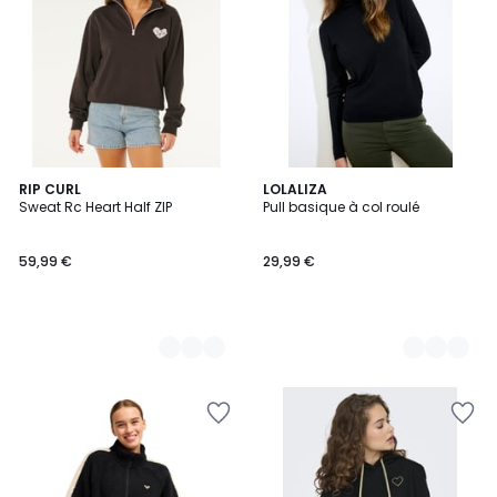
3
RIP CURL
5
LOLALIZA
Sweat Rc Heart Half ZIP
Pull basique à col roulé
Couleurs
Couleurs
59,99 €
29,99 €