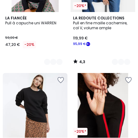
-20%*
4,3
3
LA FIANCÉE
2
LA REDOUTE COLLECTIONS
/ 5
Pull à capuche uni WARREN
Pull en fine maille cachemire,
Couleurs
Couleurs
col V, volume ample
59,00 €
119,99 €
95,99 €
47,20 €
-20%
4,3
/
5
-20%*