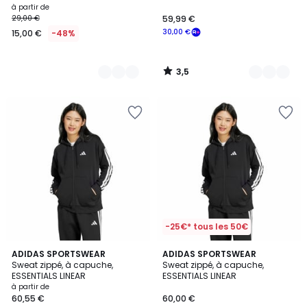
à partir de
29,00 €
59,99 €
30,00 €
15,00 €
-48%
3,5
/
5
-25€* tous les 50€
4,8
4,8
2
ADIDAS SPORTSWEAR
2
ADIDAS SPORTSWEAR
/ 5
/ 5
Sweat zippé, à capuche,
Sweat zippé, à capuche,
Couleurs
Couleurs
ESSENTIALS LINEAR
ESSENTIALS LINEAR
à partir de
60,55 €
60,00 €