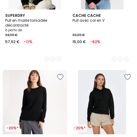
12
SUPERDRY
2
CACHE CACHE
Pull en maille torsadée
Pull avec col en V
Couleurs
Couleurs
décontracté
à partir de
64,99 €
39,99 €
57,52 €
-11%
15,00 €
-62%
-20%*
-20%*