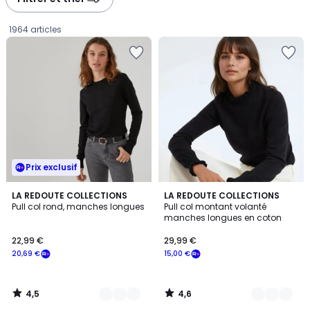
gauche
droite
1964 articles
Prix exclusif
4,5
4,6
5
LA REDOUTE COLLECTIONS
2
LA REDOUTE COLLECTIONS
/ 5
/ 5
Pull col rond, manches longues
Pull col montant volanté
Couleurs
Couleurs
manches longues en coton
22,99
22,99 €
29,99 €
€
20,69 €
15,00 €
souscrivez
à
notre
4,5
4,6
programme
/
/
5
5