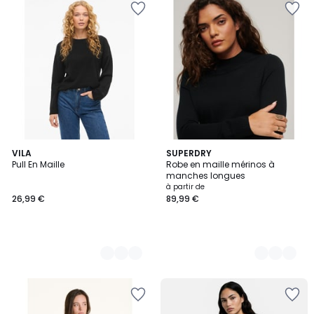
10
VILA
3
SUPERDRY
Pull En Maille
Robe en maille mérinos à
Couleurs
Couleurs
manches longues
à partir de
26,99 €
89,99 €