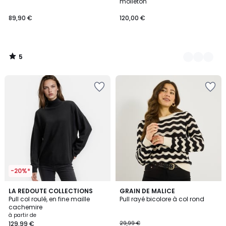
5
molleton
89,90 €
120,00 €
5
/
5
-20%*
3,7
4
LA REDOUTE COLLECTIONS
GRAIN DE MALICE
/ 5
Pull col roulé, en fine maille
Pull rayé bicolore à col rond
Couleurs
cachemire
à partir de
129,99 €
29,99 €