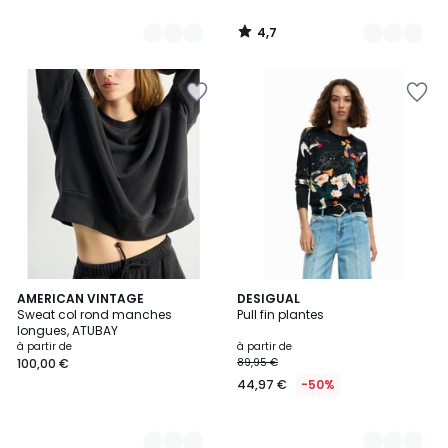
4,7
/
5
2
AMERICAN VINTAGE
2
DESIGUAL
Sweat col rond manches
Pull fin plantes
Couleurs
Couleurs
longues, ATUBAY
à partir de
à partir de
100,00 €
89,95 €
44,97 €
-50%