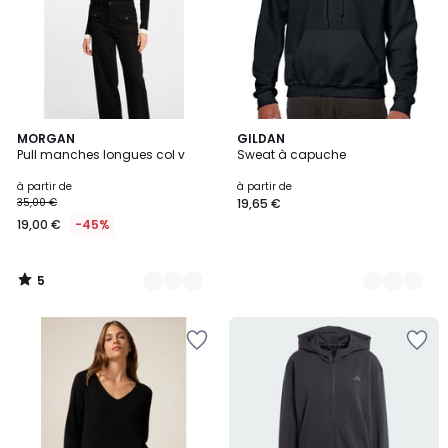
5
3
MORGAN
39
GILDAN
/
Pull manches longues col v
Sweat à capuche
Couleurs
Couleurs
5
à partir de
à partir de
35,00 €
19,65 €
19,00 €
-45%
5
/
5