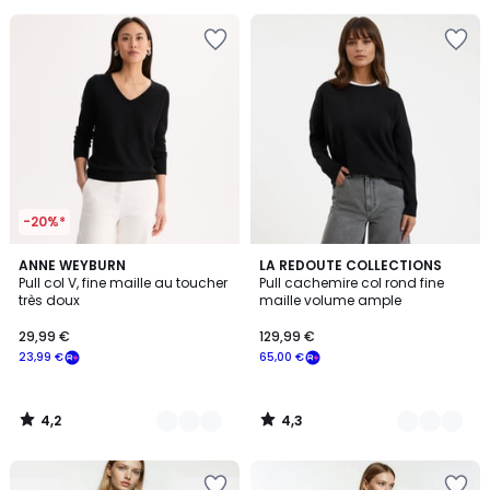
pour
payer
à
la
place
20,69
€.
-20%*
4,2
4,3
4
ANNE WEYBURN
2
LA REDOUTE COLLECTIONS
/ 5
/ 5
Pull col V, fine maille au toucher
Pull cachemire col rond fine
Couleurs
Couleurs
très doux
maille volume ample
29,99 €
129,99 €
23,99 €
65,00 €
4,2
4,3
/
/
5
5