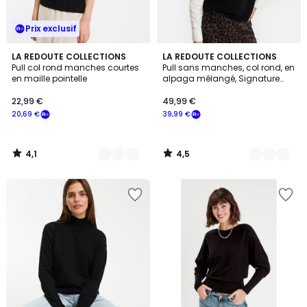
Prix exclusif
4,1
4,5
3
LA REDOUTE COLLECTIONS
5
LA REDOUTE COLLECTIONS
/ 5
/ 5
Pull col rond manches courtes
Pull sans manches, col rond, en
Couleurs
Couleurs
en maille pointelle
alpaga mélangé, Signature
ANETTE
22,99 €
49,99 €
20,69 €
39,99 €
4,1
4,5
/
/
5
5