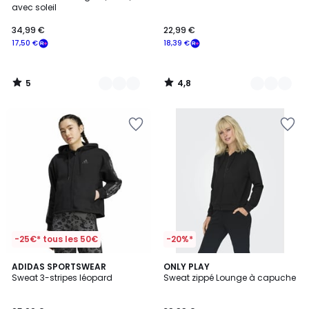
Couleurs
Couleurs
5
avec soleil
34,99 €
22,99 €
17,50 €
18,39 €
5
4,8
/
/
5
5
-25€* tous les 50€
-20%*
4,8
5
3
ADIDAS SPORTSWEAR
4
ONLY PLAY
/ 5
/
Sweat 3-stripes léopard
Sweat zippé Lounge à capuche
Couleurs
Couleurs
5