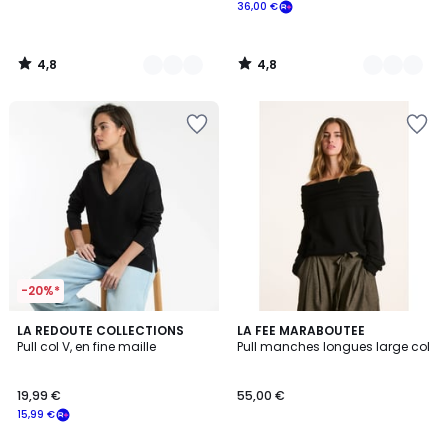
36,00 €
4,8
4,8
/
/
5
5
-20%*
4,5
3
LA REDOUTE COLLECTIONS
2
LA FEE MARABOUTEE
/ 5
Pull col V, en fine maille
Pull manches longues large col
Couleurs
Couleurs
19,99 €
55,00 €
15,99 €