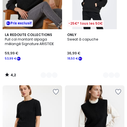
Prix exclusif
-25€* tous les 50€
4,2
6
LA REDOUTE COLLECTIONS
2
ONLY
/ 5
Pull col montant alpaga
Sweat à capuche
Couleurs
Couleurs
mélangé Signature ARISTIDE
59,99 €
36,99 €
53,99 €
18,50 €
4,2
/
5