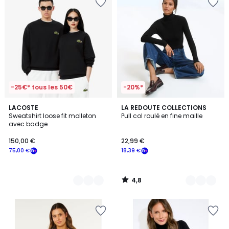
-25€* tous les 50€
-20%*
4,8
2
LACOSTE
3
LA REDOUTE COLLECTIONS
/ 5
Sweatshirt loose fit molleton
Pull col roulé en fine maille
Couleurs
Couleurs
avec badge
150,00 €
22,99 €
75,00 €
18,39 €
4,8
/
5