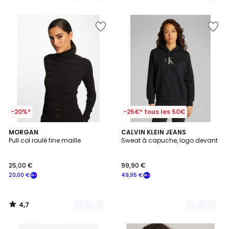
-20%*
-25€* tous les 50€
4,7
13
MORGAN
2
CALVIN KLEIN JEANS
/ 5
Pull col roulé fine maille
Sweat à capuche, logo devant
Couleurs
Couleurs
25,00 €
99,90 €
20,00 €
49,95 €
4,7
/
5