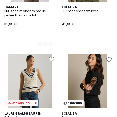
2
DAMART
LOLALIZA
Pull sans manches maille
Pull manches texturées
Couleurs
perlée Thermolactyl
39,99 €
49,99 €
Nouveau
-25€* tous les 50€
4
LAUREN RALPH LAUREN
5
LOLALIZA