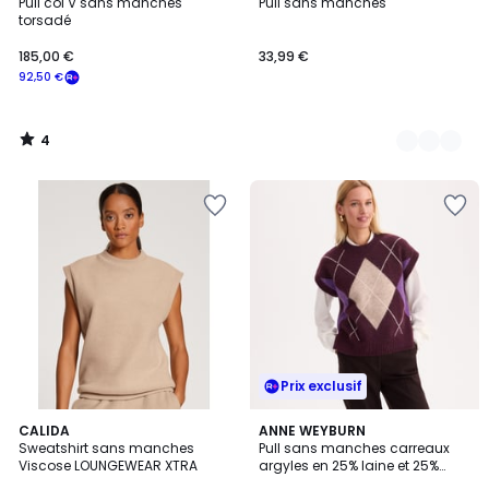
/
Pull col V sans manches
Pull sans manches
Couleurs
5
torsadé
185,00 €
33,99 €
92,50 €
4
/
5
Prix exclusif
CALIDA
ANNE WEYBURN
Sweatshirt sans manches
Pull sans manches carreaux
Viscose LOUNGEWEAR XTRA
argyles en 25% laine et 25%
alpaga