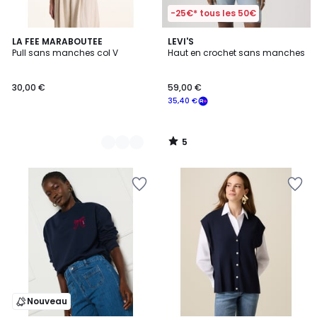
-25€* tous les 50€
5
2
LA FEE MARABOUTEE
LEVI'S
/
Pull sans manches col V
Haut en crochet sans manches
Couleurs
5
30,00 €
59,00 €
35,40 €
5
/
5
Nouveau