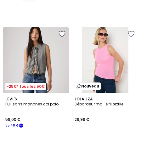
Nouveau
-25€* tous les 50€
5
LEVI'S
LOLALIZA
/
Pull sans manches col polo
Débardeur maille fil textile
5
59,00 €
29,99 €
35,40 €