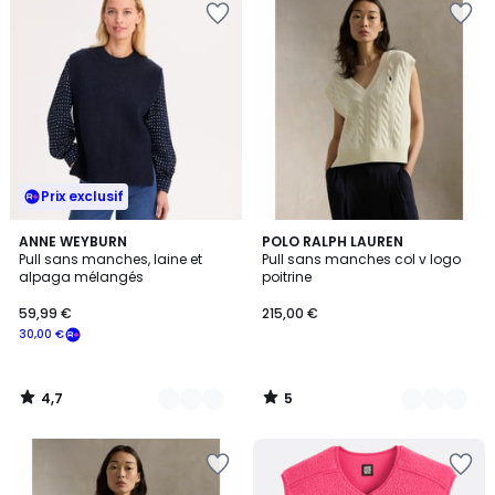
Prix exclusif
4,7
5
3
ANNE WEYBURN
3
POLO RALPH LAUREN
/ 5
/
Pull sans manches, laine et
Pull sans manches col v logo
Couleurs
Couleurs
5
alpaga mélangés
poitrine
59,99 €
215,00 €
30,00 €
4,7
5
/
/
5
5