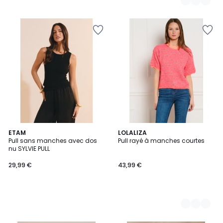
ETAM
2
LOLALIZA
Pull sans manches avec dos
Pull rayé à manches courtes
Couleurs
nu SYLVIE PULL
29,99 €
43,99 €