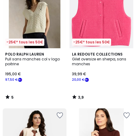
-25€* tous les 50€
-25€* tous les 50€
5
3,9
POLO RALPH LAUREN
LA REDOUTE COLLECTIONS
/
/ 5
Pull sans manches col v logo
Gilet oversize en sherpa, sans
5
poitrine
manches
195,00 €
39,99 €
97,50 €
20,00 €
5
3,9
/
/
5
5