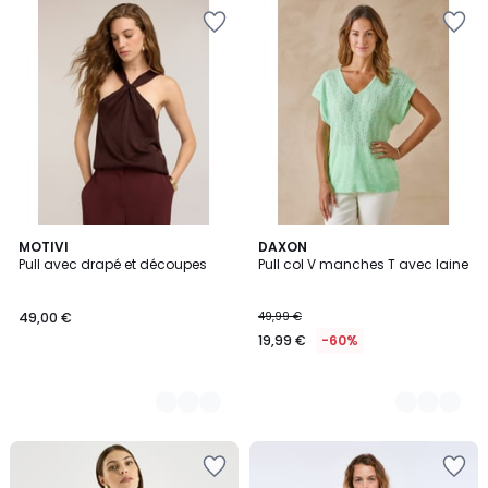
2
MOTIVI
3
DAXON
Pull avec drapé et découpes
Pull col V manches T avec laine
Couleurs
Couleurs
49,00 €
49,99 €
19,99 €
-60%