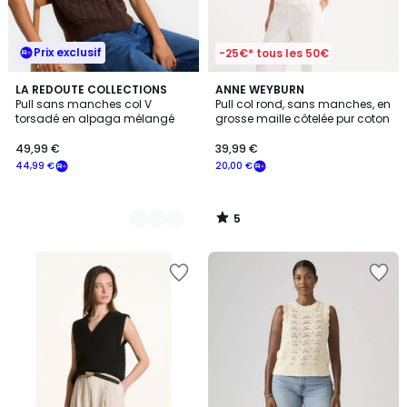
Prix exclusif
-25€* tous les 50€
5
2
LA REDOUTE COLLECTIONS
ANNE WEYBURN
/
Pull sans manches col V
Pull col rond, sans manches, en
Couleurs
5
torsadé en alpaga mélangé
grosse maille côtelée pur coton
49,99 €
39,99 €
44,99 €
20,00 €
5
/
5