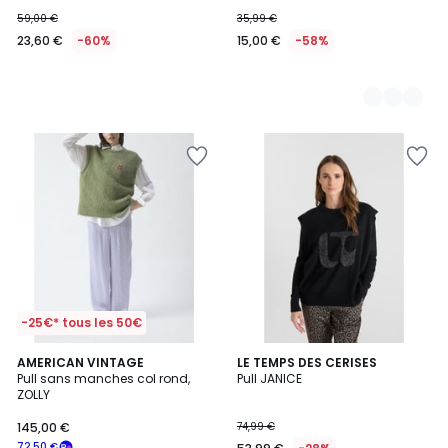
59,00 €
35,99 €
23,60 €
-60%
15,00 €
-58%
-25€* tous les 50€
AMERICAN VINTAGE
LE TEMPS DES CERISES
Pull sans manches col rond,
Pull JANICE
ZOLLY
145,00 €
74,99 €
72,50 €