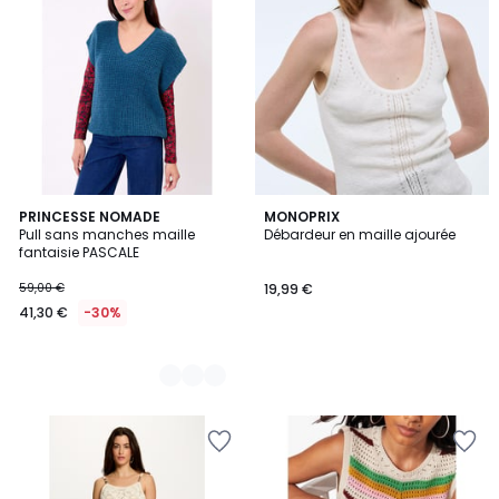
4
PRINCESSE NOMADE
MONOPRIX
Pull sans manches maille
Débardeur en maille ajourée
Couleurs
fantaisie PASCALE
59,00 €
19,99 €
41,30 €
-30%