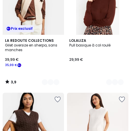
Prix exclusif
3,9
4
LA REDOUTE COLLECTIONS
5
LOLALIZA
/ 5
Gilet oversize en sherpa, sans
Pull basique à col roulé
Couleurs
Couleurs
manches
39,99 €
29,99 €
35,99 €
3,9
/
5