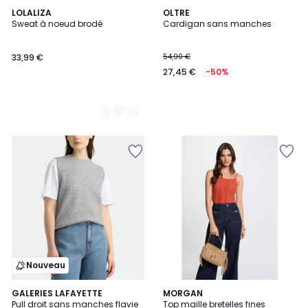
2
LOLALIZA
OLTRE
Sweat à noeud brodé
Cardigan sans manches
Couleurs
33,99 €
54,90 €
27,45 €
-50%
Nouveau
4
GALERIES LAFAYETTE
3
MORGAN
Pull droit sans manches flavie
Top maille bretelles fines