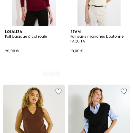
2
LOLALIZA
ETAM
Pull basique à col roulé
Pull sans manches boutonné
Couleurs
PAQUITA
29,99 €
19,00 €