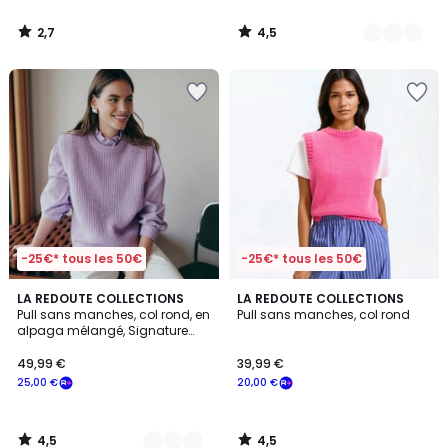
à
notre
2,7
4,5
programme
/
/
5
5
pour
payer
à
la
place
13,00
€.
-25€* tous les 50€
-25€* tous les 50€
4,5
4,5
2
LA REDOUTE COLLECTIONS
LA REDOUTE COLLECTIONS
/ 5
/ 5
Pull sans manches, col rond, en
Pull sans manches, col rond
Couleurs
alpaga mélangé, Signature
ANETTE
49,99 €
39,99 €
25,00 €
20,00 €
4,5
4,5
/
/