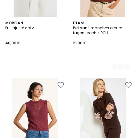
MORGAN
3
ETAM
Pull ajusté col v
Pull sans manches ajouré
Couleurs
façon crochet POLI
40,00 €
19,00 €