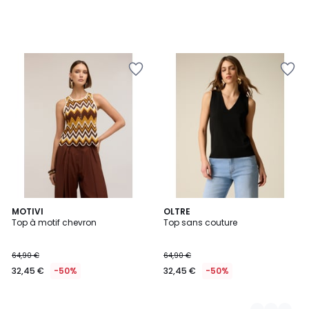
MOTIVI
3
OLTRE
Top à motif chevron
Top sans couture
Couleurs
64,90 €
64,90 €
32,45 €
-50%
32,45 €
-50%