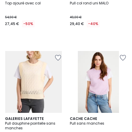
Top ajouré avec col
Pull col rond uni MALO
54,90 €
49,00 €
27,45 €
-50%
29,40 €
-40%
GALERIES LAFAYETTE
2
CACHE CACHE
Pull dauphine pointelle sans
Pull sans manches
Couleurs
manches