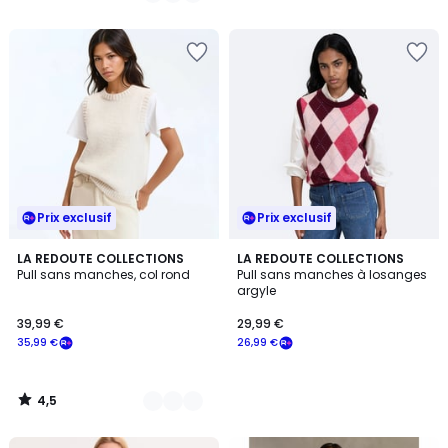
5
5
Prix exclusif
Prix exclusif
4,5
3
LA REDOUTE COLLECTIONS
LA REDOUTE COLLECTIONS
/ 5
Pull sans manches, col rond
Pull sans manches à losanges
Couleurs
argyle
39,99 €
29,99 €
35,99 €
26,99 €
4,5
/
5