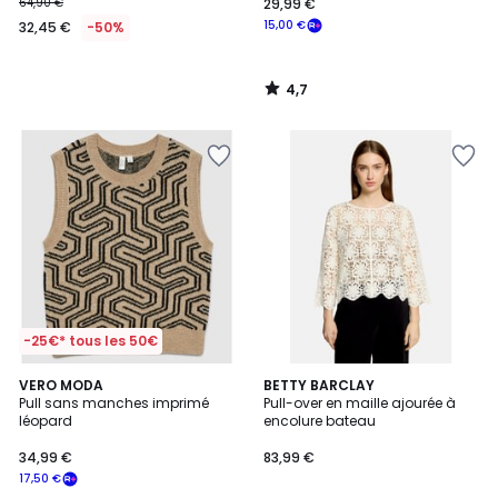
64,90 €
29,99 €
15,00 €
32,45 €
-50%
4,7
/
5
-25€* tous les 50€
VERO MODA
BETTY BARCLAY
Pull sans manches imprimé
Pull-over en maille ajourée à
léopard
encolure bateau
34,99 €
83,99 €
17,50 €