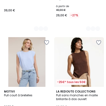
Couleurs
Couleurs
à partir de
39,00 €
40,00 €
29,00 €
-27%
-25€* tous les 50€
4,7
MOTIVI
LA REDOUTE COLLECTIONS
/ 5
Pull court à bretelles
Pull sans manches en maille
brillante à dos ouvert