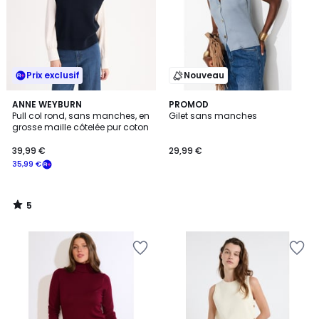
Prix exclusif
Nouveau
5
ANNE WEYBURN
PROMOD
/
Pull col rond, sans manches, en
Gilet sans manches
5
grosse maille côtelée pur coton
39,99 €
29,99 €
35,99 €
5
/
5