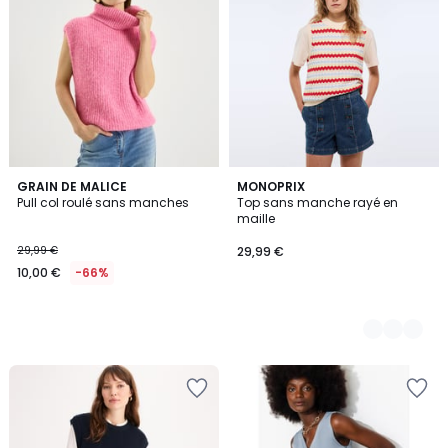
GRAIN DE MALICE
2
MONOPRIX
Pull col roulé sans manches
Top sans manche rayé en
Couleurs
maille
29,99 €
29,99 €
10,00 €
-66%