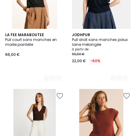
2
LA FEE MARABOUTEE
4
JODHPUR
Pull court sans manches en
Pull droit sans manches polux
Couleurs
Couleurs
maille pointelle
laine mélangée
à partir de
66,00 €
55,00 €
22,00 €
-60%