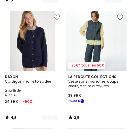
5
/
5
-25€* tous les 50€
4,8
3,5
4
DAXON
LA REDOUTE COLLECTIONS
/ 5
/ 5
Cardigan maille torsadée
Veste sans manches, coupe
Couleurs
droite, denim à rayures
à partir de
49,99 €
39,99 €
20,00 €
24,99 €
-50%
4,8
3,5
/
/
5
5