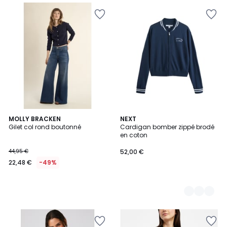
MOLLY BRACKEN
2
NEXT
Gilet col rond boutonné
Cardigan bomber zippé brodé
Couleurs
en coton
44,95 €
52,00 €
22,48 €
-49%