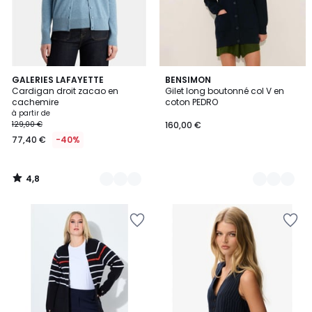
4,8
27
GALERIES LAFAYETTE
2
BENSIMON
/ 5
Cardigan droit zacao en
Gilet long boutonné col V en
Couleurs
Couleurs
cachemire
coton PEDRO
à partir de
129,00 €
160,00 €
77,40 €
-40%
4,8
/
5