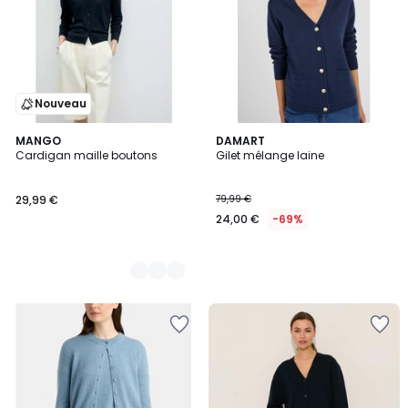
Nouveau
3
MANGO
DAMART
Cardigan maille boutons
Gilet mélange laine
Couleurs
29,99 €
79,99 €
24,00 €
-69%