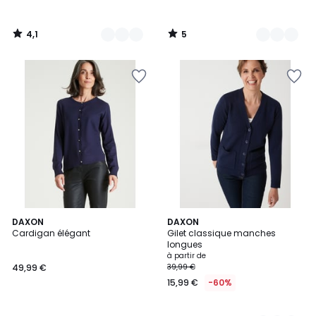
4,1
5
/
/
5
5
4,6
DAXON
4
DAXON
/ 5
Cardigan élégant
Gilet classique manches
Couleurs
longues
à partir de
49,99 €
39,99 €
15,99 €
-60%