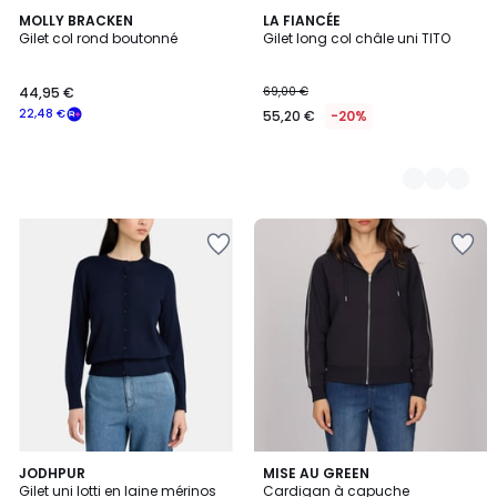
MOLLY BRACKEN
4
LA FIANCÉE
Gilet col rond boutonné
Gilet long col châle uni TITO
Couleurs
44,95 €
69,00 €
22,48 €
55,20 €
-20%
3
JODHPUR
2
MISE AU GREEN
Gilet uni lotti en laine mérinos
Cardigan à capuche