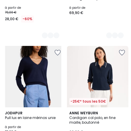
Couleurs
Couleurs
à partir de
à partir de
70,00 €
69,90 €
28,00 €
-60%
-25€* tous les 50€
5
4
3
JODHPUR
ANNE WEYBURN
/
/
Pull lux en laine mérinos unie
Cardigan col polo, en fine
Couleurs
5
5
maille, boutonné
à partir de