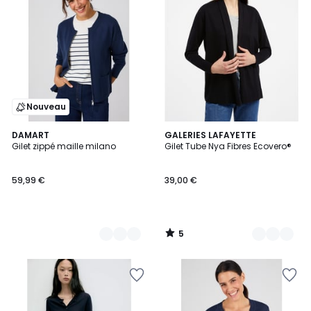
Nouveau
5
2
DAMART
2
GALERIES LAFAYETTE
/
Gilet zippé maille milano
Gilet Tube Nya Fibres Ecovero®
Couleurs
Couleurs
5
59,99 €
39,00 €
5
/
5