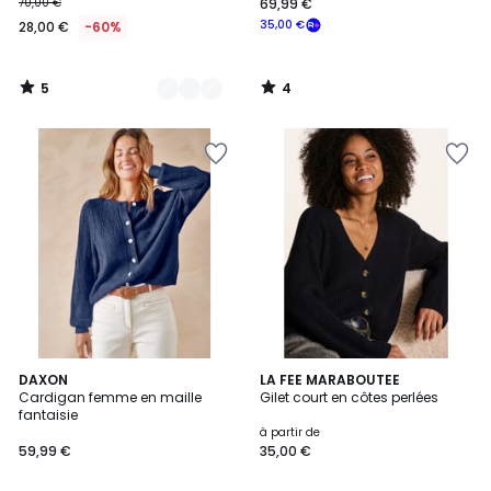
70,00 €
69,99 €
35,00 €
28,00 €
-60%
5
4
/
/
5
5
2
DAXON
3
LA FEE MARABOUTEE
Cardigan femme en maille
Gilet court en côtes perlées
Couleurs
Couleurs
fantaisie
à partir de
59,99 €
35,00 €