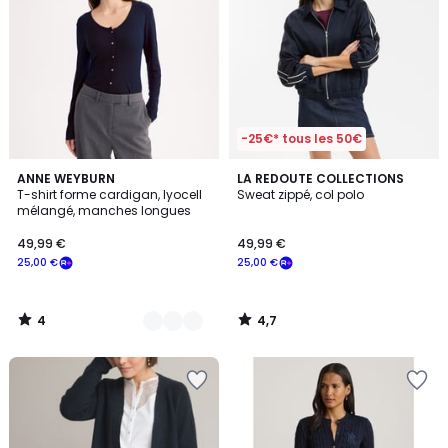
-25€* tous les 50€
4
4,7
2
ANNE WEYBURN
LA REDOUTE COLLECTIONS
/
/ 5
T-shirt forme cardigan, lyocell
Sweat zippé, col polo
Couleurs
5
mélangé, manches longues
49,99 €
49,99 €
25,00 €
25,00 €
4
4,7
/
/
5
5