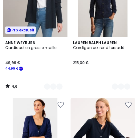
Prix exclusif
4,6
2
ANNE WEYBURN
3
LAUREN RALPH LAUREN
/ 5
Cardicool en grosse maille
Cardigan col rond torsadé
Couleurs
Couleurs
49,99 €
215,00 €
44,99 €
4,6
/
5