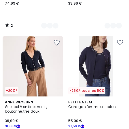
74,99 €
39,99 €
2
/
5
-20%*
-25€* tous les 50€
4,1
5
2
ANNE WEYBURN
2
PETIT BATEAU
/ 5
/
Gilet col V en fine maille,
Cardigan femme en coton
Couleurs
Couleurs
5
boutonné, très doux
39,99 €
55,00 €
31,99 €
27,50 €