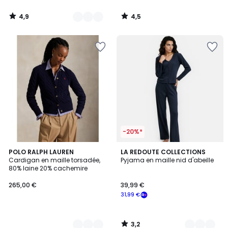
à
notre
4,9
4,5
programme
/
/
5
5
pour
payer
à
la
place
18,39
€.
-20%*
3,2
2
POLO RALPH LAUREN
2
LA REDOUTE COLLECTIONS
/ 5
Cardigan en maille torsadée,
Pyjama en maille nid d'abeille
Couleurs
Couleurs
80% laine 20% cachemire
265,00 €
39,99 €
31,99 €
3,2
/