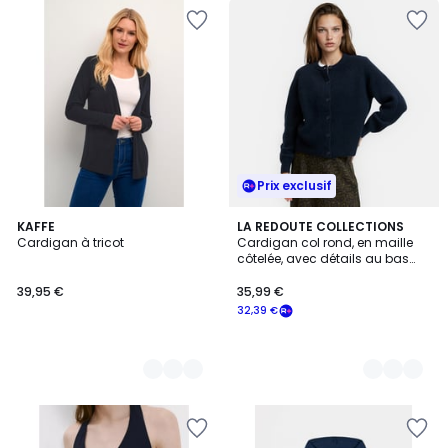
Prix exclusif
6
KAFFE
4
LA REDOUTE COLLECTIONS
Cardigan à tricot
Cardigan col rond, en maille
Couleurs
Couleurs
côtelée, avec détails au bas
des manches
39,95 €
35,99 €
32,39 €