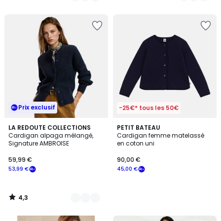
5
Prix exclusif
-25€* tous les 50€
4,3
6
LA REDOUTE COLLECTIONS
PETIT BATEAU
/ 5
Cardigan alpaga mélangé,
Cardigan femme matelassé
Couleurs
Signature AMBROISE
en coton uni
59,99 €
90,00 €
53,99 €
45,00 €
4,3
/
5