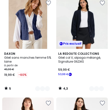
Prix exclusif
5
4,3
3
DAXON
6
LA REDOUTE COLLECTIONS
/
/ 5
Gilet sans manches femme 5%
Gilet col V, alpaga mélangé,
Couleurs
Couleurs
5
laine
Signature GILDAS
à partir de
49,99 €
59,99 €
53,99 €
19,99 €
-60%
5
4,3
/
/
5
5