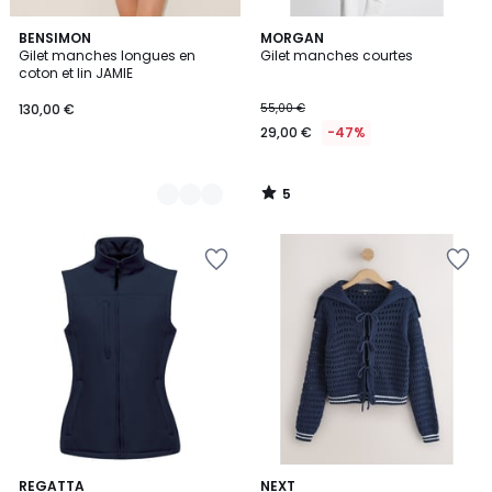
5
2
BENSIMON
MORGAN
/
Gilet manches longues en
Gilet manches courtes
Couleurs
5
coton et lin JAMIE
130,00 €
55,00 €
29,00 €
-47%
5
/
5
3,5
4
REGATTA
3
NEXT