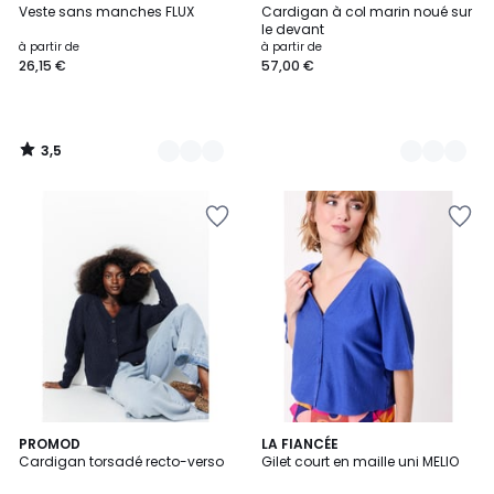
/ 5
Veste sans manches FLUX
Cardigan à col marin noué sur
Couleurs
Couleurs
le devant
à partir de
à partir de
26,15 €
57,00 €
3,5
/
5
PROMOD
5
LA FIANCÉE
Cardigan torsadé recto-verso
Gilet court en maille uni MELIO
Couleurs