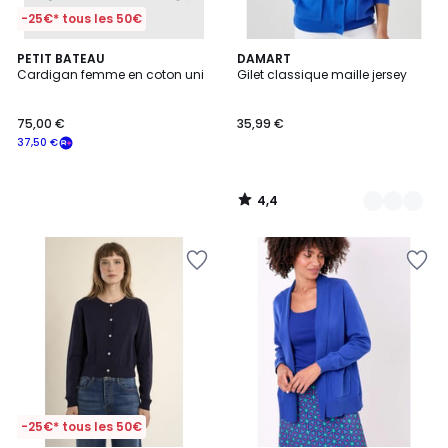
-25€* tous les 50€
4,4
PETIT BATEAU
6
DAMART
/ 5
Cardigan femme en coton uni
Gilet classique maille jersey
Couleurs
75,00 €
35,99 €
37,50 €
4,4
/
5
-25€* tous les 50€