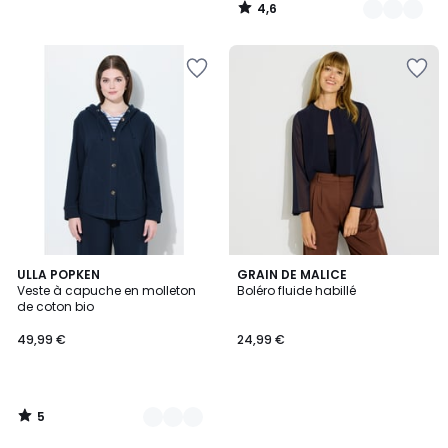
4,6
/
5
5
3
ULLA POPKEN
GRAIN DE MALICE
/
Veste à capuche en molleton
Boléro fluide habillé
Couleurs
5
de coton bio
49,99 €
24,99 €
5
/
5