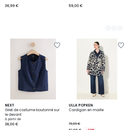
36,99 €
59,00 €
3
NEXT
ULLA POPKEN
Gilet de costume boutonné sur
Cardigan en maille
Couleurs
le devant
à partir de
38,00 €
79,99 €