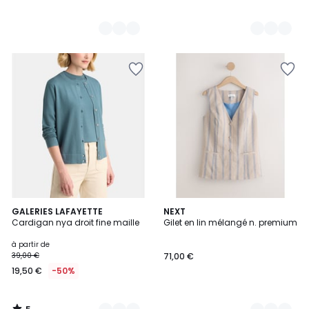
5
10
GALERIES LAFAYETTE
3
NEXT
/
Cardigan nya droit fine maille
Gilet en lin mélangé n. premium
Couleurs
Couleurs
5
à partir de
39,00 €
71,00 €
19,50 €
-50%