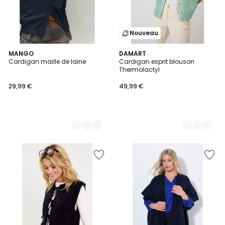
Nouveau
2
MANGO
2
DAMART
Cardigan maille de laine
Cardigan esprit blouson
Couleurs
Couleurs
Thermolactyl
29,99 €
49,99 €