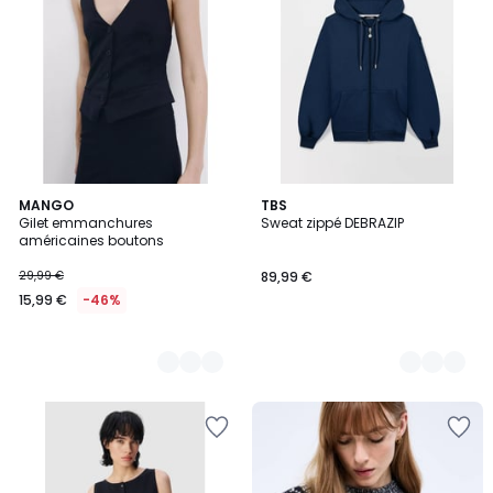
2
MANGO
3
TBS
Gilet emmanchures
Sweat zippé DEBRAZIP
Couleurs
Couleurs
américaines boutons
29,99 €
89,99 €
15,99 €
-46%