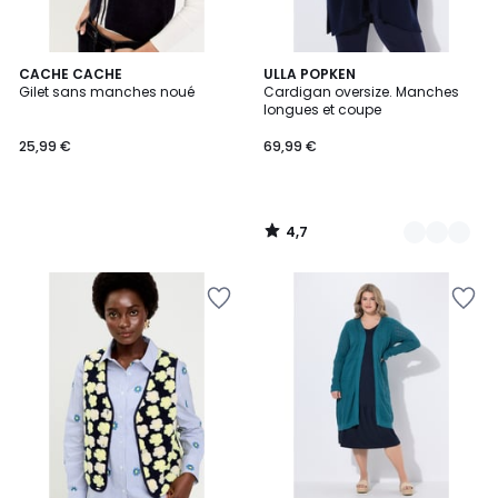
4,7
CACHE CACHE
2
ULLA POPKEN
/ 5
Gilet sans manches noué
Cardigan oversize. Manches
Couleurs
longues et coupe
25,99 €
69,99 €
4,7
/
5