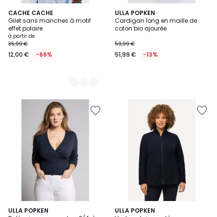
2
CACHE CACHE
ULLA POPKEN
Gilet sans manches à motif
Cardigan long en maille de
Couleurs
effet polaire
coton bio ajourée
à partir de
35,99 €
59,99 €
12,00 €
-66%
51,99 €
-13%
4,6
4,7
8
ULLA POPKEN
8
ULLA POPKEN