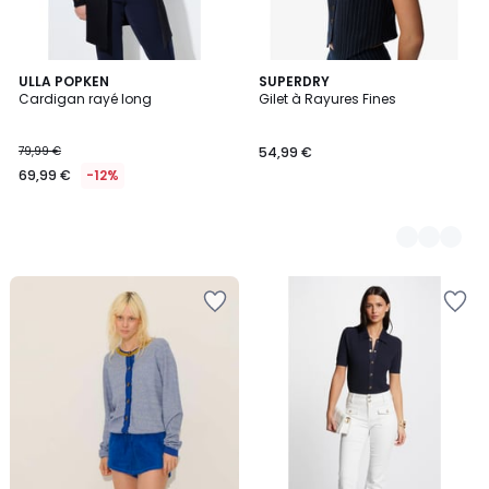
ULLA POPKEN
3
SUPERDRY
Cardigan rayé long
Gilet à Rayures Fines
Couleurs
79,99 €
54,99 €
69,99 €
-12%