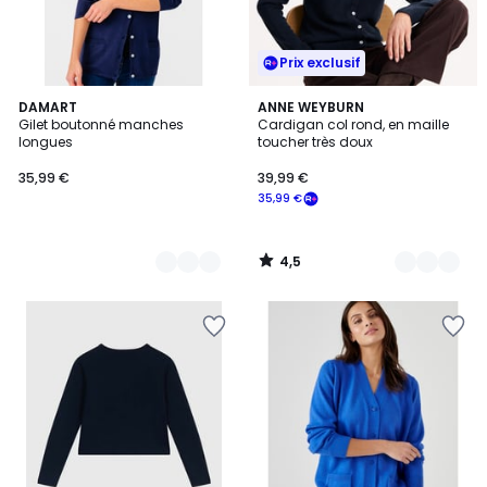
Prix exclusif
4,5
6
DAMART
3
ANNE WEYBURN
/ 5
Gilet boutonné manches
Cardigan col rond, en maille
Couleurs
Couleurs
longues
toucher très doux
35,99 €
39,99 €
35,99 €
4,5
/
5