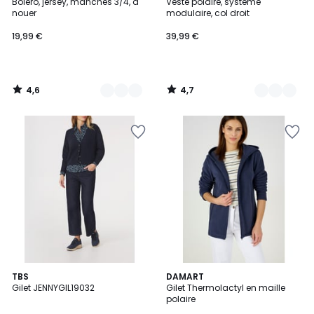
/ 5
/ 5
Boléro, jersey, manches 3/4, à
Veste polaire, système
Couleurs
Couleurs
nouer
modulaire, col droit
19,99 €
39,99 €
4,6
4,7
/
/
5
5
2
2
TBS
2
DAMART
/
Gilet JENNYGIL19032
Gilet Thermolactyl en maille
Couleurs
Couleurs
5
polaire