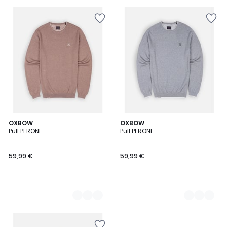
5
4
OXBOW
2
OXBOW
Pull PERONI
Pull PERONI
Couleurs
Couleurs
59,99 €
59,99 €