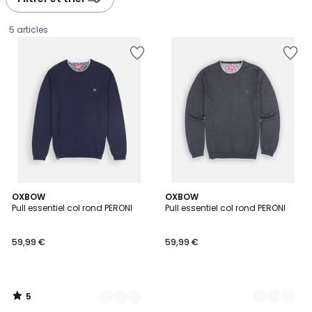
5 articles
5
3
OXBOW
6
OXBOW
/
Pull essentiel col rond PERONI
Pull essentiel col rond PERONI
Couleurs
Couleurs
5
59,99
59,99 €
59,99 €
€.
5
/