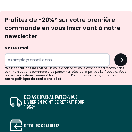
Inscription
Profitez de -20%* sur votre première
newsletter
commande en vous inscrivant à notre
newsletter
Votre Email
OK
*Voir conditions de l'offre
. En vous abonnant, vous consentez à recevoir des
communications commerciales personnalisées de la part de La Redoute. Vous
pouvez vous
désabonner
à tout moment. Pour en savoir plus, consultez
notre politique de confidentialité.
DÈS 49€ D’ACHAT, FAITES-VOUS
LIVRER EN POINT DE RETRAIT POUR
1,95€*
RETOURS GRATUITS*