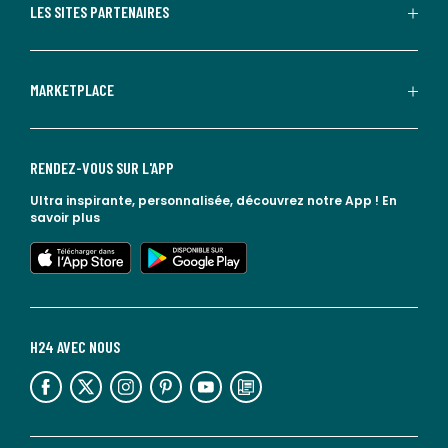
LES SITES PARTENAIRES
MARKETPLACE
RENDEZ-VOUS SUR L'APP
Ultra inspirante, personnalisée, découvrez notre App !
En
savoir plus
lien vers l'app store
lien vers google play
H24 AVEC NOUS
lien vers l'espace réseaux sociaux
lien vers l'espace réseaux sociaux
lien vers l'espace réseaux sociaux
lien vers l'espace réseaux sociaux
lien vers l'espace réseaux sociaux
lien vers le blog la redoute