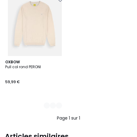
2
OXBOW
Pull col rond PERONI
Couleurs
59,99 €
Page 1 sur 1
Articles similaires