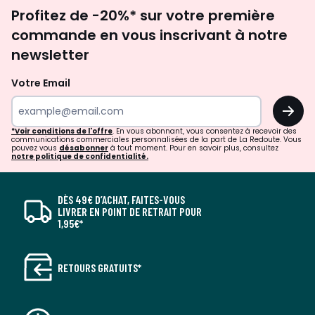
Inscription
Profitez de -20%* sur votre première
newsletter
commande en vous inscrivant à notre
newsletter
Votre Email
OK
*Voir conditions de l'offre
. En vous abonnant, vous consentez à recevoir des
communications commerciales personnalisées de la part de La Redoute. Vous
pouvez vous
désabonner
à tout moment. Pour en savoir plus, consultez
notre politique de confidentialité.
DÈS 49€ D’ACHAT, FAITES-VOUS
LIVRER EN POINT DE RETRAIT POUR
1,95€*
RETOURS GRATUITS*