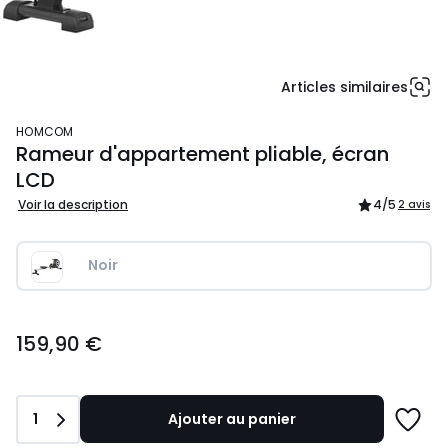
Articles similaires
HOMCOM
Rameur d'appartement pliable, écran
LCD
Voir la description
4
/5
2 avis
Noir
159,90
159,90 €
€.
Quantité
1
Ajouter au panier
Ajoute
à