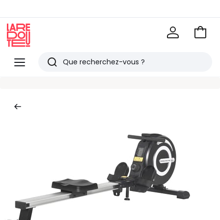
Voir
mon
La
panie
Redoute
Menu
Rechercher
Derniers
articles
vus