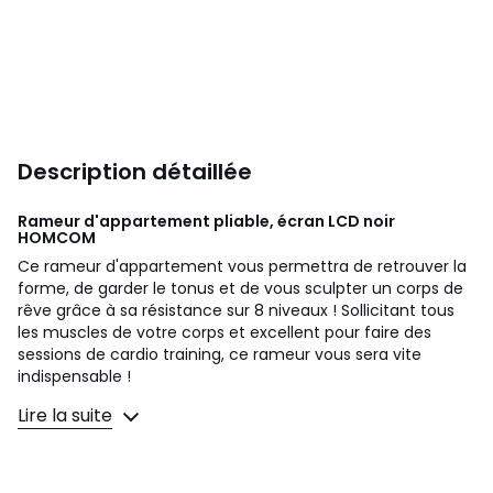
Description détaillée
Rameur d'appartement pliable, écran LCD noir
HOMCOM
Ce rameur d'appartement vous permettra de retrouver la
forme, de garder le tonus et de vous sculpter un corps de
rêve grâce à sa résistance sur 8 niveaux ! Sollicitant tous
les muscles de votre corps et excellent pour faire des
sessions de cardio training, ce rameur vous sera vite
indispensable !
Lire la suite
Caractéristiques :
- Rameur d'appartement Fitness, appareil idéal pour le
cardio training et la musculation