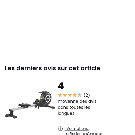
- Dim. totales : 185L x 58I x 57H cm
- Dim. pliées : 125L x 58I x 64H cm
- Dim. selle : 26,5L x 33I x 4,5H cm
- Hauteur assise : 28 cm
- Poids volant d'inertie : 4 Kg
- Charge max. recommandée : 102 Kg
- Livraison effectuée en un colis
- Réf. : A90-243
Les derniers avis sur cet article
4
(2)
moyenne des avis
dans toutes les
langues
Informations,
La Redoute s'engage