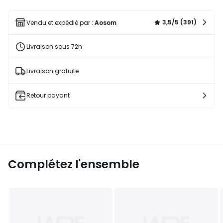
une
liste
3,5/5 (391)
Vendu et expédié par :
Aosom
Livraison sous 72h
Livraison gratuite
Retour payant
Complétez l'ensemble