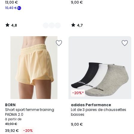
13,00 €
9,00 €
10,40 €
4,8
4,7
/
/
5
5
-20%*
4,8
7
BORN
adidas Performance
/ 5
Short sport femme training
Lot de 3 paires de chaussettes
Couleurs
PADMA 2.0
basses
à partir de
49,90 €
9,00 €
39,92 €
-20%