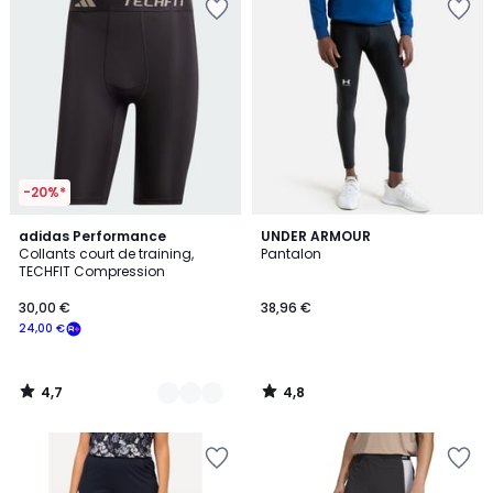
-20%*
4,7
4,8
3
adidas Performance
UNDER ARMOUR
/ 5
/ 5
Collants court de training,
Pantalon
Couleurs
TECHFIT Compression
30,00 €
38,96 €
24,00 €
4,7
4,8
/
/
5
5