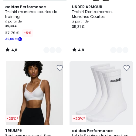
4,8
4,8
8
adidas Performance
3
UNDER ARMOUR
/ 5
/ 5
T-shirt manches courtes de
T-shirt D'entrainement
Couleurs
Couleurs
training
Manches Courtes
à partir de
à partir de
39,90 €
35,31 €
37,79 €
-5%
32,00 €
4,8
4,8
/
/
5
5
-20%*
-20%*
4,5
4,9
2
TRIUMPH
adidas Performance
/ 5
/ 5
Soutien-gorge sport Free
Lot de 3 paires de chaussettes