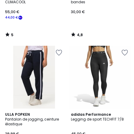
5
CLIMACOOL
bandes
55,00 €
30,00 €
44,00 €
5
4,8
/
/
5
5
4,7
4,6
2
ULLA POPKEN
adidas Performance
/ 5
/ 5
Pantalon de jogging, ceinture
Legging de sport TECHFIT 7/8
Couleurs
élastique
29,99 €
45,00 €