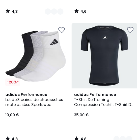
4,3
4,6
/
/
5
5
-20%*
4,8
4,8
adidas Performance
2
adidas Performance
/ 5
/ 5
Lot de 3 paires de chaussettes
T-Shirt De Training
Couleurs
matelassées Sportswear
Compression Techfit T-Shirt De
Training Compression Techfit
10,00 €
35,00 €
4,8
4,8