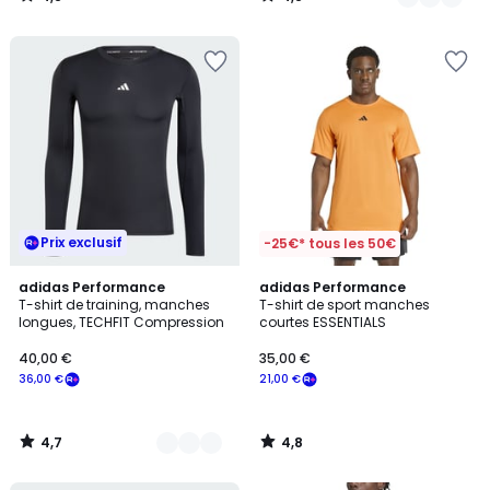
/
/
5
5
Prix exclusif
-25€* tous les 50€
4,7
4,8
4
adidas Performance
adidas Performance
/ 5
/ 5
T-shirt de training, manches
T-shirt de sport manches
Couleurs
longues, TECHFIT Compression
courtes ESSENTIALS
40,00 €
35,00 €
36,00 €
21,00 €
4,7
4,8
/
/
5
5