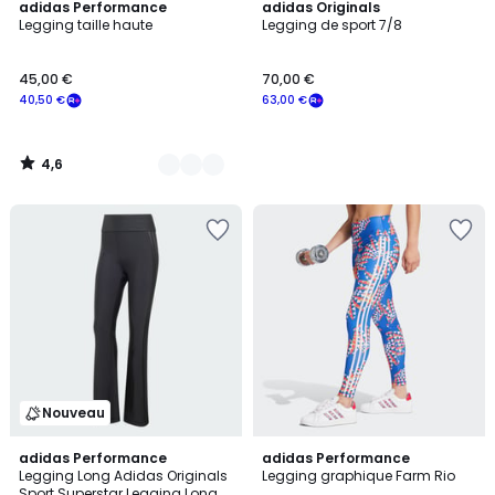
4,6
6
adidas Performance
adidas Originals
/ 5
Legging taille haute
Legging de sport 7/8
Couleurs
45,00 €
70,00 €
40,50 €
63,00 €
4,6
/
5
Nouveau
4,2
3
adidas Performance
adidas Performance
/ 5
Legging Long Adidas Originals
Legging graphique Farm Rio
Couleurs
Sport Superstar Legging Long