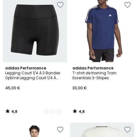
4,8
4,8
2
adidas Performance
adidas Performance
/ 5
/ 5
Legging Court 1/4 À 3 Bandes
T-shirt de training Train
Couleurs
Optimé Legging Court 1/4 À
Essentials 3-Stripes
3 Bandes Optimé
45,00 €
30,00 €
4,8
4,8
/
/
5
5