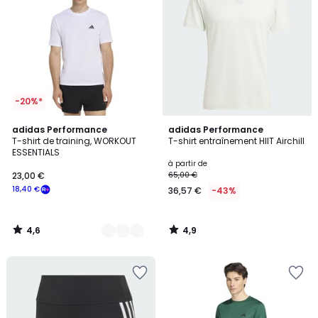
-20%*
4,6
4,9
3
adidas Performance
adidas Performance
/ 5
/ 5
T-shirt de training, WORKOUT
T-shirt entraînement HIIT Airchill
Couleurs
ESSENTIALS
à partir de
23,00 €
65,00 €
18,40 €
36,57 €
-43%
4,6
4,9
/
/
5
5