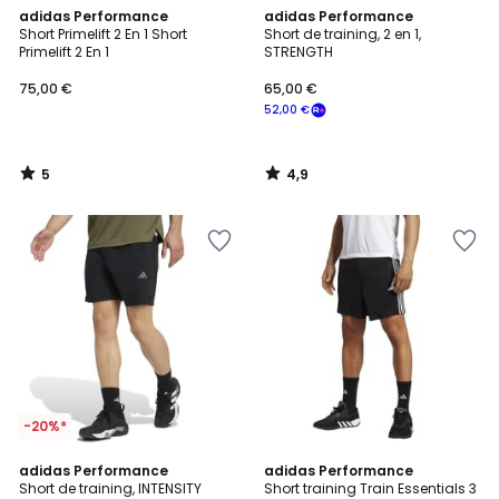
5
4,9
adidas Performance
adidas Performance
/
/ 5
Short Primelift 2 En 1 Short
Short de training, 2 en 1,
5
Primelift 2 En 1
STRENGTH
75,00 €
65,00 €
52,00 €
5
4,9
/
/
5
5
-20%*
5
4,8
adidas Performance
adidas Performance
/
/ 5
Short de training, INTENSITY
Short training Train Essentials 3