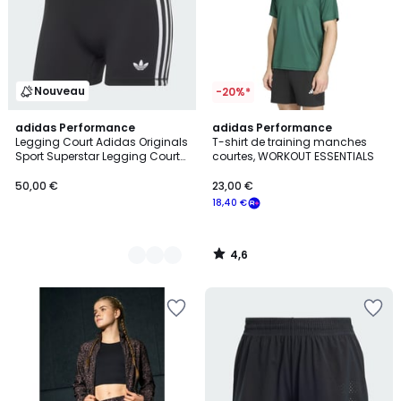
Nouveau
-20%*
4,6
3
adidas Performance
adidas Performance
/ 5
Legging Court Adidas Originals
T-shirt de training manches
Couleurs
Sport Superstar Legging Court
courtes, WORKOUT ESSENTIALS
Adidas Originals Sport
Superstar
50,00 €
23,00 €
18,40 €
4,6
/
5