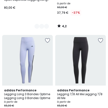
Adidas Originals Sport
à partir de
Superstar
80,00 €
60,00 €
37,79 €
-37%
4,2
/
5
4,6
4,7
adidas Performance
3
adidas Performance
/ 5
/ 5
Legging Long 3 Bandes Optime
Legging 7/8 All Me Legging 7/8
Couleurs
Legging Long 3 Bandes Optime
All Me
à partir de
à partir de
65,00 €
65,00 €