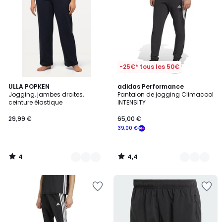
-25€* tous les 50€
4
4,4
3
ULLA POPKEN
2
adidas Performance
/
/ 5
Jogging, jambes droites,
Pantalon de jogging Climacool
Couleurs
Couleurs
5
ceinture élastique
INTENSITY
29,99 €
65,00 €
39,00 €
4
4,4
/
/
5
5