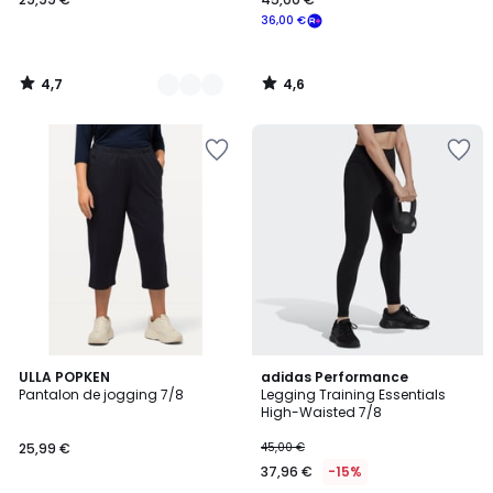
36,00 €
4,7
4,6
/
/
5
5
4,3
4,6
4
ULLA POPKEN
adidas Performance
/ 5
/ 5
Pantalon de jogging 7/8
Legging Training Essentials
Couleurs
High-Waisted 7/8
25,99 €
45,00 €
37,96 €
-15%