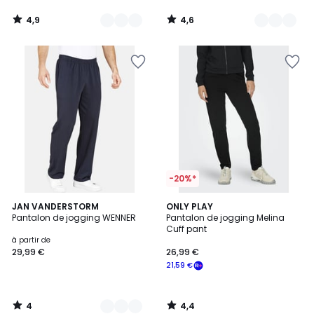
4,9
4,6
/
/
5
5
-20%*
4
4,4
5
JAN VANDERSTORM
ONLY PLAY
/
/ 5
Pantalon de jogging WENNER
Pantalon de jogging Melina
Couleurs
5
Cuff pant
à partir de
29,99 €
26,99 €
21,59 €
4
4,4
/
/