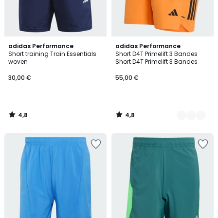
4,8
4,8
adidas Performance
5
adidas Performance
/ 5
/ 5
Short training Train Essentials
Short D4T Primelift 3 Bandes
Couleurs
woven
Short D4T Primelift 3 Bandes
30,00 €
55,00 €
4,8
4,8
/
/
5
5