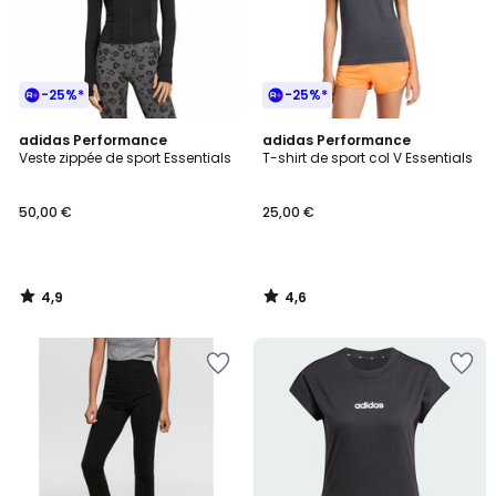
-25%*
-25%*
4,9
4,6
adidas Performance
adidas Performance
/ 5
/ 5
Veste zippée de sport Essentials
T-shirt de sport col V Essentials
50,00 €
25,00 €
4,9
4,6
/
/
5
5