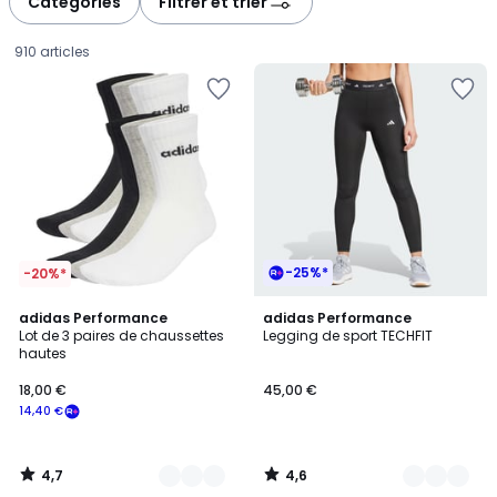
Catégories
Filtrer et trier
910 articles
-25%*
-20%*
4,7
4,6
4
adidas Performance
3
adidas Performance
/ 5
/ 5
Lot de 3 paires de chaussettes
Legging de sport TECHFIT
Couleurs
Couleurs
hautes
18,00
18,00 €
45,00 €
€
14,40 €
souscrivez
à
notre
4,7
4,6
programme
/
/