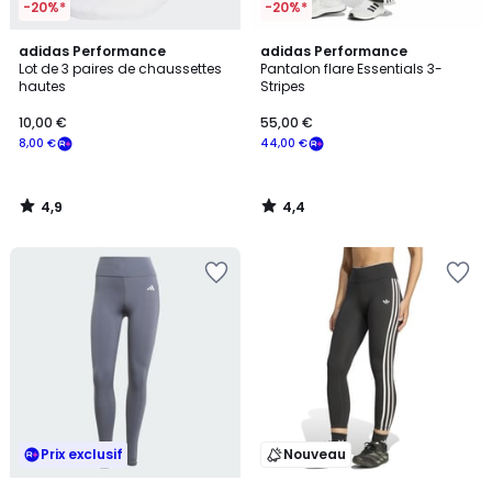
-20%*
-20%*
4,9
4,4
adidas Performance
adidas Performance
/ 5
/ 5
Lot de 3 paires de chaussettes
Pantalon flare Essentials 3-
hautes
Stripes
10,00 €
55,00 €
8,00 €
44,00 €
4,9
4,4
/
/
5
5
Prix exclusif
Nouveau