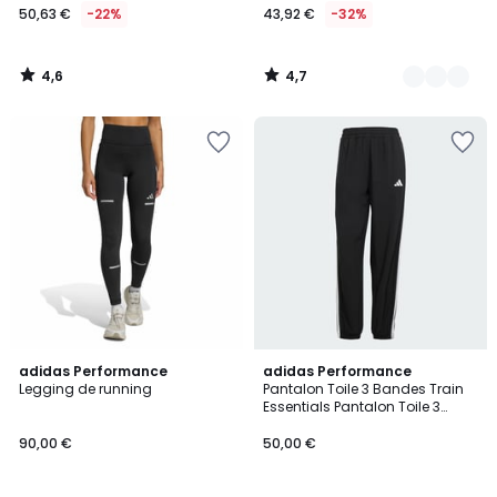
50,63 €
-22%
43,92 €
-32%
4,6
4,7
/
/
5
5
4,9
4,6
2
adidas Performance
2
adidas Performance
/ 5
/ 5
Legging de running
Pantalon Toile 3 Bandes Train
Couleurs
Couleurs
Essentials Pantalon Toile 3
Bandes Train Essentials
90,00 €
50,00 €