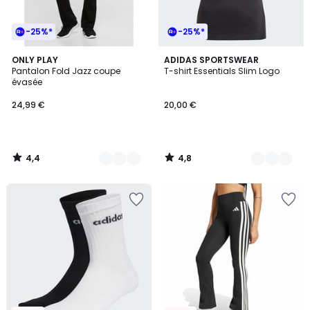
-25%*
-25%*
4,4
4,8
2
ONLY PLAY
6
ADIDAS SPORTSWEAR
/ 5
/ 5
Pantalon Fold Jazz coupe
T-shirt Essentials Slim Logo
Couleurs
Couleurs
évasée
24,99 €
20,00 €
4,4
4,8
/
/
5
5