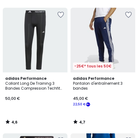
5
5
-25€* tous les 50€
4,6
4,7
adidas Performance
adidas Performance
/ 5
/ 5
Collant Long De Training 3
Pantalon d'entraînement 3
Bandes Compression Techfit
bandes
Collant Long De Training 3
Bandes Compression Techfit
50,00 €
45,00 €
22,50 €
4,6
4,7
/
/
5
5