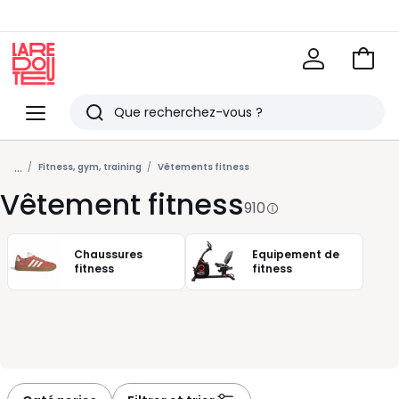
Voir
mon
La
panie
Redoute
Menu
Rechercher
Derniers
...
articles
Fitness, gym, training
Vêtements fitness
Vêtement fitness
vus
910
Chaussures
Equipement de
fitness
fitness