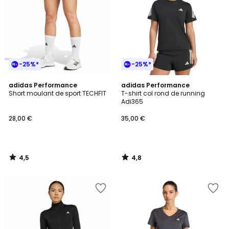
-25%*
-25%*
4,5
4,8
adidas Performance
adidas Performance
/ 5
/ 5
Short moulant de sport TECHFIT
T-shirt col rond de running
Adi365
28,00 €
35,00 €
4,5
4,8
/
/
5
5