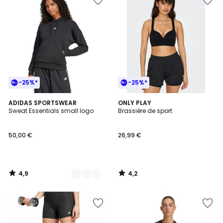
-25%*
-25%*
4,9
4,2
3
ADIDAS SPORTSWEAR
ONLY PLAY
/ 5
/ 5
Sweat Essentials small logo
Brassière de sport
Couleurs
50,00 €
26,99 €
4,9
4,2
/
/
5
5