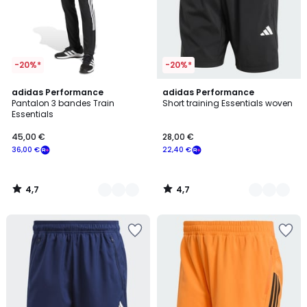
-20%*
-20%*
4,7
4,7
3
adidas Performance
5
adidas Performance
/ 5
/ 5
Pantalon 3 bandes Train
Short training Essentials woven
Couleurs
Couleurs
Essentials
45,00 €
28,00 €
36,00 €
22,40 €
4,7
4,7
/
/
5
5