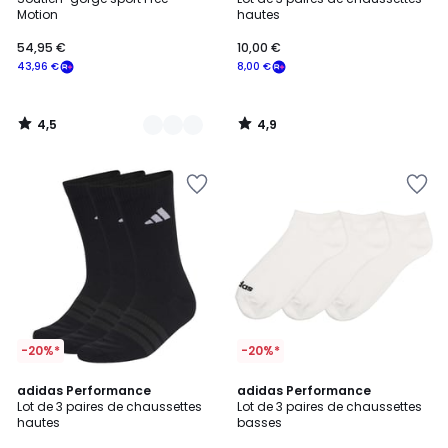
Couleurs
Motion
hautes
54,95 €
10,00 €
43,96 €
8,00 €
4,5
4,9
/
/
5
5
-20%*
-20%*
4,8
4,7
3
adidas Performance
adidas Performance
/ 5
/ 5
Lot de 3 paires de chaussettes
Lot de 3 paires de chaussettes
Couleurs
hautes
basses