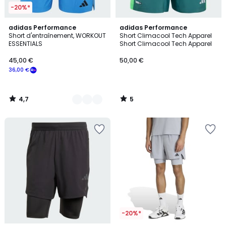
-20%*
4,7
5
5
adidas Performance
adidas Performance
/ 5
/
Short d'entraînement, WORKOUT
Short Climacool Tech Apparel
Couleurs
5
ESSENTIALS
Short Climacool Tech Apparel
45,00 €
50,00 €
36,00 €
4,7
5
/
/
5
5
-20%*