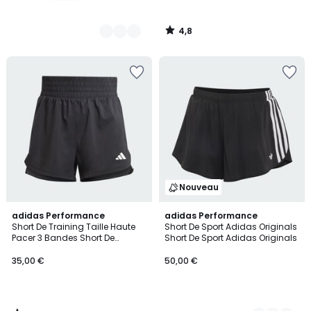
4,8
/
5
Nouveau
4,6
adidas Performance
3
adidas Performance
/ 5
Short De Training Taille Haute
Short De Sport Adidas Originals
Couleurs
Pacer 3 Bandes Short De
Short De Sport Adidas Originals
Training Taille Haute Pacer 3
Bandes
35,00 €
50,00 €