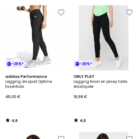
5
5
pour
payer
à
la
place
14,40
€.
-25%*
-25%*
4,6
4,5
adidas Performance
ONLY PLAY
/ 5
/ 5
Legging de sport Optime
Legging Noon en jersey taille
Essentials
élastiquée
45,00 €
19,99 €
4,6
4,5
/
/
5
5