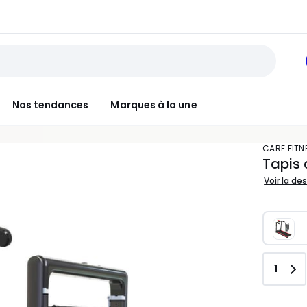
Nos tendances
Marques à la une
CARE FIT
Tapis 
Voir la de
Quant
1