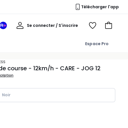
Télécharger l'app
Mon
Se connecter / S'inscrire
Mon
Voir
Voir
compte
espace
mes
mon
La
favoris
panier
Espace Pro
Redoute
+
NESS
de course - 12km/h - CARE - JOG 12
scription
Noir
ité