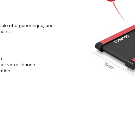
table et ergonomique, pour
ment:
m
per votre séance
lation
aximum)
n série
e une pile CR2032)
playlist durant votre
s