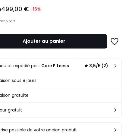
499,00 €
€
-16%
d'éco part
Ajouter au panier
Ajouter
à
une
n
liste
.
du et expédié par :
Care Fitness
3,5/5 (2)
raison sous 8 jours
raison gratuite
our gratuit
rise possible de votre ancien produit