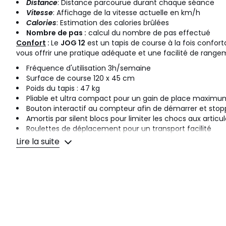
Distance
: Distance parcourue durant chaque séance
Vitesse
: Affichage de la vitesse actuelle en km/h
Calories
: Estimation des calories brûlées
Nombre de pas :
calcul du nombre de pas effectué
Confort
:
Le
JOG 12
est un tapis de course à la fois confor
vous offrir une pratique adéquate et une facilité de range
Fréquence d'utilisation 3h/semaine
Surface de course 120 x 45 cm
Poids du tapis : 47 kg
Pliable et ultra compact pour un gain de place maximu
Bouton interactif au compteur afin de démarrer et stop
Amortis par silent blocs pour limiter les chocs aux articu
Roulettes de déplacement pour un transport facilité
Dimensions monté : 149 x 78 x 145 cm (montant au m
Lire la suite
Dimensions plié : 98 x 78 x 17
Fonctionne sur une prise secteur avec transformateur e
Télécommande sans fil pour contrôler le tapis (nécessit
Connexion sans fil
aux haut-parleurs pour écouter votre 
entrainement
Normes et garanties
:
Répond aux normes CE / ISOEN20957
Garantie 5 ans sur châssis et 2 ans sur les pièces d'usure