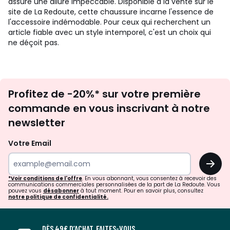
assure une allure impeccable. Disponible à la vente sur le
site de La Redoute, cette chaussure incarne l'essence de
l'accessoire indémodable. Pour ceux qui recherchent un
article fiable avec un style intemporel, c'est un choix qui
ne déçoit pas.
Inscription
Profitez de -20%* sur votre première
newsletter
commande en vous inscrivant à notre
newsletter
Votre Email
OK
*Voir conditions de l'offre
. En vous abonnant, vous consentez à recevoir des
communications commerciales personnalisées de la part de La Redoute. Vous
pouvez vous
désabonner
à tout moment. Pour en savoir plus, consultez
notre politique de confidentialité.
DÈS 49€ D’ACHAT, FAITES-VOUS