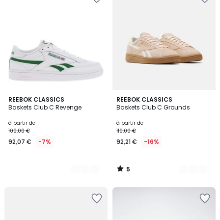
5
2
REEBOK CLASSICS
2
REEBOK CLASSICS
/
Baskets Club C Revenge
Baskets Club C Grounds
Couleurs
Couleurs
5
à partir de
à partir de
100,00 €
110,00 €
92,07 €
-7%
92,21 €
-16%
5
/
5