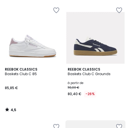
5
4,5
REEBOK CLASSICS
REEBOK CLASSICS
/ 5
Baskets Club C 85
Baskets Club C Grounds
à partir de
85,85 €
110,00 €
80,40 €
-26%
4,5
/
5