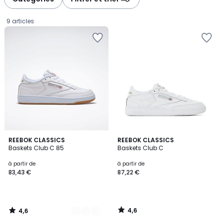
gauche
droite
9 articles
4,6
4,6
2
REEBOK CLASSICS
REEBOK CLASSICS
/ 5
/ 5
Baskets Club C 85
Baskets Club C
Couleurs
Prix
à partir de
à partir de
83,43 €
87,22 €
à
partir
de
83,43
4,6
4,6
€.
/
/
5