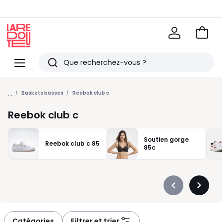
Voir
mon
La
panie
Redoute
Menu
Rechercher
Derniers
...
articles
Baskets basses
Reebok club c
vus
Reebok club c
Soutien gorge
Reebok club c 85
85c
Précédent
Suivan
-
-
défiler
défiler
à
à
Catégories
Filtrer et trier