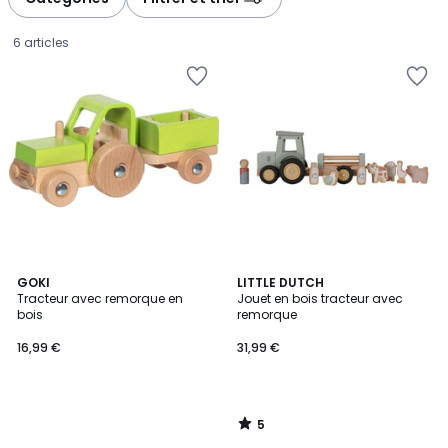
gauche
droite
6 articles
5
GOKI
LITTLE DUTCH
/
Tracteur avec remorque en
Jouet en bois tracteur avec
5
bois
remorque
16,99
16,99 €
31,99 €
€.
5
/
5