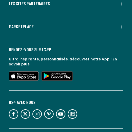
LES SITES PARTENAIRES
MARKETPLACE
RENDEZ-VOUS SUR L'APP
Ultra inspirante, personnalisée, découvrez notre App !
En
savoir plus
lien vers l'app store
lien vers google play
H24 AVEC NOUS
lien vers l'espace réseaux sociaux
lien vers l'espace réseaux sociaux
lien vers l'espace réseaux sociaux
lien vers l'espace réseaux sociaux
lien vers l'espace réseaux sociaux
lien vers le blog la redoute