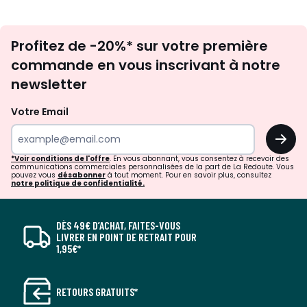
Inscription
Profitez de -20%* sur votre première
newsletter
commande en vous inscrivant à notre
newsletter
Votre Email
OK
*Voir conditions de l'offre
. En vous abonnant, vous consentez à recevoir des
communications commerciales personnalisées de la part de La Redoute. Vous
pouvez vous
désabonner
à tout moment. Pour en savoir plus, consultez
notre politique de confidentialité.
DÈS 49€ D’ACHAT, FAITES-VOUS
LIVRER EN POINT DE RETRAIT POUR
1,95€*
RETOURS GRATUITS*