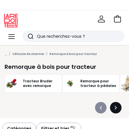
Voir
mon
La
panie
Redoute
Menu
Rechercher
Derniers
...
articles
Véhicule de chantier
Remorque à bois pour tracteur
vus
Remorque à bois pour tracteur
Tracteur Bruder
Remorque pour
avec remorque
tracteur à pédales
Précédent
Suivan
-
-
défiler
défiler
à
à
Catégories
Filtrer et trier