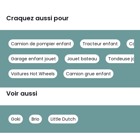
Craquez aussi pour
Camion de pompier enfant
Tracteur enfant
Cami
Garage enfant jouet
Jouet bateau
Tondeuse jou
Voitures Hot Wheels
Camion grue enfant
Voir aussi
Goki
Brio
Little Dutch