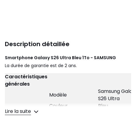
Description détaillée
Smartphone Galaxy S26 Ultra Bleu 1To - SAMSUNG
La durée de garantie est de 2 ans.
Caractéristiques
générales
Samsung Galax
Modèle
S26 Ultra
Couleur
Bleu
Lire la suite
Système
Android 16
d'exploitation
Type de SIM
Nano SIM
Nombre de SIM
2 SIM