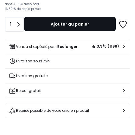
dont
3,05 €
d'éco part
16,80 €
de
copie privée
Quantité
1
Ajouter au panier
Ajoute
à
une
liste
3,9/5 (1198)
Vendu et expédié par :
Boulanger
Livraison sous 72h
Livraison gratuite
Retour gratuit
Reprise possible de votre ancien produit