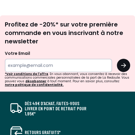
Inscription
Profitez de -20%* sur votre première
newsletter
commande en vous inscrivant à notre
newsletter
Votre Email
OK
*Voir conditions de l'offre
. En vous abonnant, vous consentez à recevoir des
communications commerciales personnalisées de la part de La Redoute. Vous
pouvez vous
désabonner
à tout moment. Pour en savoir plus, consultez
notre politique de confidentialité.
DÈS 49€ D’ACHAT, FAITES-VOUS
LIVRER EN POINT DE RETRAIT POUR
1,95€*
RETOURS GRATUITS*