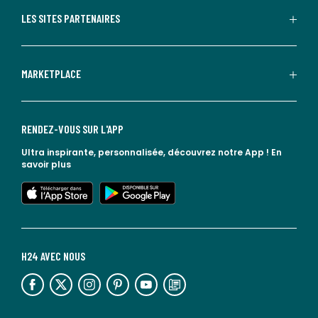
LES SITES PARTENAIRES
MARKETPLACE
RENDEZ-VOUS SUR L'APP
Ultra inspirante, personnalisée, découvrez notre App !
En
savoir plus
lien vers l'app store
lien vers google play
H24 AVEC NOUS
lien vers l'espace réseaux sociaux
lien vers l'espace réseaux sociaux
lien vers l'espace réseaux sociaux
lien vers l'espace réseaux sociaux
lien vers l'espace réseaux sociaux
lien vers le blog la redoute