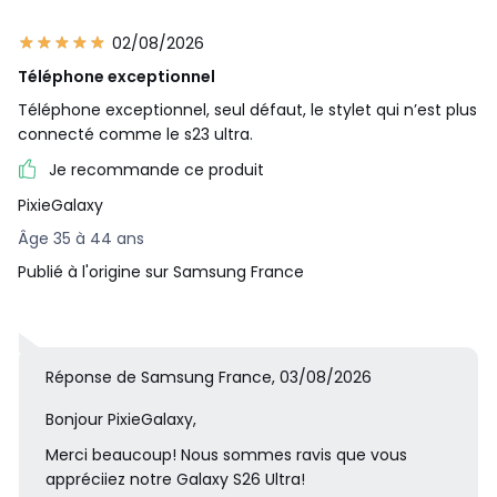
compter de la 
(données
d'achat
fournisseur)
02/08/2026
Fabriqué en
Viêt Nam
Téléphone exceptionnel
Référence
Galaxy S26 Ultr
Téléphone exceptionnel, seul défaut, le stylet qui n’est plus
constructeur
Bleu 1To
connecté comme le s23 ultra.
Marque
SAMSUNG
Je recommande ce produit
DAS Tête
1.284
DAS Tronc
1.352
PixieGalaxy
DAS Membres
2.13
Âge 35 à 44 ans
Le débit
Publié à l'origine sur Samsung France
d'absorption
spécifique (DAS
local quantifie
l'exposition de
Réponse de Samsung France, 03/08/2026
l'utilisateur aux
ondes
Bonjour PixieGalaxy,
Qu'est-ce que le
électromagnét
DAS
Merci beaucoup! Nous sommes ravis que vous
de l'équipemen
appréciiez notre Galaxy S26 Ultra!
concerné. Le D