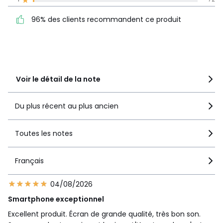
96% des clients
5
7927
Appareil photo
recommandent ce produit
numérique
4
1232
96% des clients recommandent ce produit
Nombre de
3
260
5
capteurs
2
66
200 mégapixels
1
72
mégapixels + 10
Résolution
mégapixels + 5
Voir le détail de la note
mégapixels + 12
mégapixels
Du plus récent au plus ancien
Résolution caméra
12 mégapixels
avant (Selfie)
Toutes les notes
Autofocus
Oui
Enregistrement
Français
vidéo (appareil
Filme en 8K
principal)
04/08/2026
Mode HDR
Oui
Type de Flash
Flash LED
Smartphone exceptionnel
5 (200 MP en
Excellent produit. Écran de grande qualité, très bon son.
Capteurs photos
capteur princip