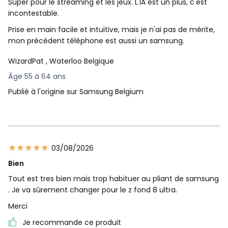
Super pour le streaming et les jeux. L'IA est un plus, c'est
Applications
incontestable.
(outils)
Prise en main facile et intuitive, mais je n'ai pas de mérite,
Télécharger vos
Play Store, Sa
mon précédent téléphone est aussi un samsung.
applis sur
Galaxy Apps
Sécurité et
WizardPat
, Waterloo Belgique
biométrie
Âge 55 à 64 ans
Lecteur
Publié à l'origine sur Samsung Belgium
d'empreintes
Modes de
digitales,
déverrouillage
Reconnaissanc
faciale
Capteurs
03/08/2026
GPS, Capteur d
Bien
luminosité, Cap
Tout est tres bien mais trop habituer au pliant de samsung
Capteurs
de proximité,
. Je va sûrement changer pour le z fond 8 ultra.
embarqués
Accéléromètre,
Magnétomètre,
Merci
Gyromètre
Je recommande ce produit