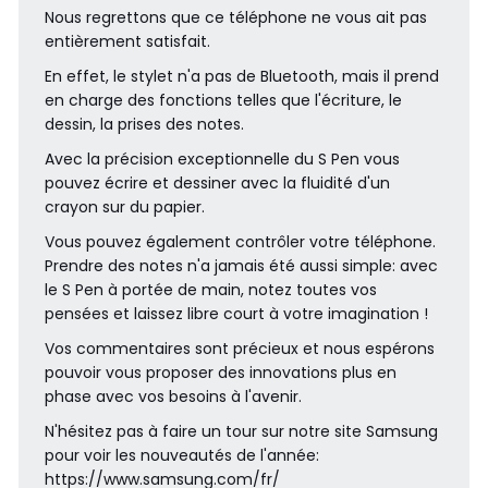
Nous regrettons que ce téléphone ne vous ait pas
maximal autori
entièrement satisfait.
est de 2 W/kg p
la tête et le tro
En effet, le stylet n'a pas de Bluetooth, mais il prend
de 4 W/kg pour 
en charge des fonctions telles que l'écriture, le
dessin, la prises des notes.
membres
L'utilisation d'un 
Avec la précision exceptionnelle du S Pen vous
main libre est
pouvez écrire et dessiner avec la fluidité d'un
Exposition aux
recommandée a
crayon sur du papier.
ondes
de vous protég
Vous pouvez également contrôler votre téléphone.
électromagnétiques
d'une expositio
Prendre des notes n'a jamais été aussi simple: avec
continue aux o
le S Pen à portée de main, notez toutes vos
électromagnét
pensées et laissez libre court à votre imagination !
Dimensions
Vos commentaires sont précieux et nous espérons
Hauteur produit
163.6
pouvoir vous proposer des innovations plus en
Largeur produit
78.1
phase avec vos besoins à l'avenir.
Epaisseur produit
7.9
N'hésitez pas à faire un tour sur notre site Samsung
Poids net
214.0
pour voir les nouveautés de l'année:
Contenu du
https://www.samsung.com/fr/