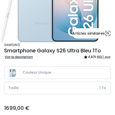
Articles similaires
SAMSUNG
Smartphone Galaxy S26 Ultra Bleu 1To
Voir la description
4,8
/5
9557 avis
Couleur Unique
Taille
1 To
1699,00
1699,00 €
€.