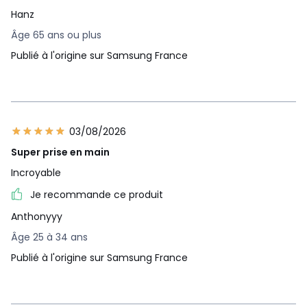
Résistance
Hanz
Etanchéité IP68
jusqu'à 1,5m
Âge 65 ans ou plus
d'immersion
Publié à l'origine sur Samsung France
Résistant à l'eau
pendant un
maximum de 30
min)
Norme
IP68
03/08/2026
Résistant à la
Oui
poussière
Super prise en main
Non, résistance
Incroyable
Résistance aux
standard (non
chocs
Je recommande ce produit
certifié anticho
Etanchéité
Au delà d'un mè
Anthonyyy
Informations
Âge 25 à 34 ans
complémentaires
Publié à l'origine sur Samsung France
Garantie
24.0
Disponibilité des
Pendant 7 ans, 
pièces détachées