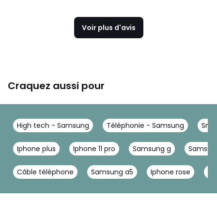
Voir plus d'avis
Craquez aussi pour
High tech - Samsung
Téléphonie - Samsung
Sma
Iphone plus
Iphone 11 pro
Samsung g
Samsung
Câble téléphone
Samsung a5
Iphone rose
Ap