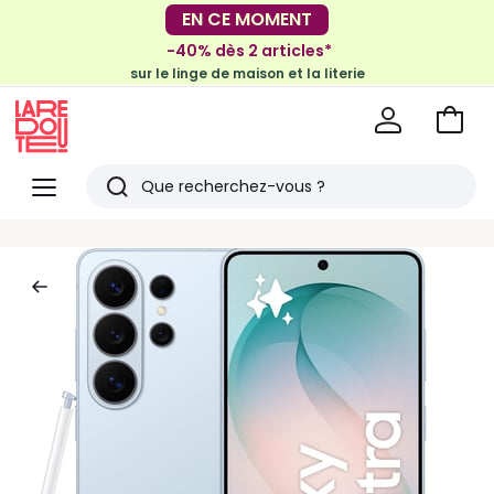
-30€ tous les 100€*
EN CE MOMENT
sur le meuble & la déco
-40% dès 2 articles*
sur le linge de maison et la literie
Voir
mon
La
panie
Redoute
Menu
Rechercher
Derniers
articles
vus