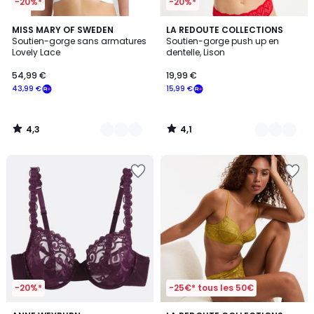
-20%*
-20%*
4,3
4,1
11
MISS MARY OF SWEDEN
4
LA REDOUTE COLLECTIONS
/ 5
/ 5
Soutien-gorge sans armatures
Soutien-gorge push up en
Couleurs
Couleurs
Lovely Lace
dentelle, Lison
54,99 €
19,99 €
43,99 €
15,99 €
4,3
4,1
/
/
5
5
-20%*
-25€* tous les 50€