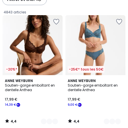
gauche
droite
4843 articles
-20%*
-25€* tous les 50€
4,4
4,4
6
ANNE WEYBURN
2
ANNE WEYBURN
/ 5
/ 5
Soutien-gorge emboîtant en
Soutien-gorge emboîtant en
Couleurs
Couleurs
dentelle Anthea
dentelle Anthea
17,99
17,99 €
17,99 €
€
14,39 €
9,00 €
souscrivez
à
notre
4,4
4,4
programme
/
/
5
5