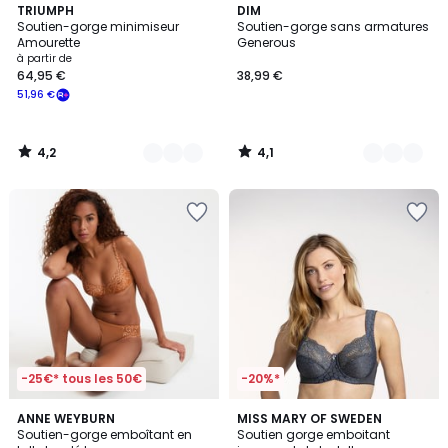
4,2
4,1
4
TRIUMPH
4
DIM
/ 5
/ 5
Soutien-gorge minimiseur
Soutien-gorge sans armatures
Couleurs
Couleurs
Amourette
Generous
à partir de
64,95 €
38,99 €
51,96 €
4,2
4,1
/
/
5
5
-25€* tous les 50€
-20%*
4,4
4,5
ANNE WEYBURN
8
MISS MARY OF SWEDEN
/ 5
/ 5
Soutien-gorge emboîtant en
Soutien gorge emboitant
Couleurs