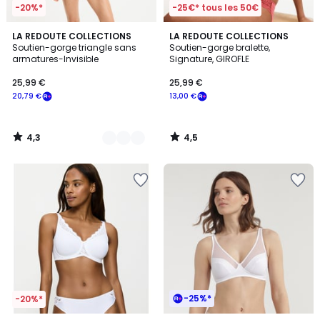
-20%*
-25€* tous les 50€
4,3
4,5
3
LA REDOUTE COLLECTIONS
LA REDOUTE COLLECTIONS
/ 5
/ 5
Soutien-gorge triangle sans
Soutien-gorge bralette,
Couleurs
armatures-Invisible
Signature, GIROFLE
25,99 €
25,99 €
20,79 €
13,00 €
4,3
4,5
/
/
5
5
-25%*
-20%*