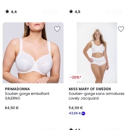
4,4
4,5
/
/
5
5
-20%*
4,3
4
PRIMADONNA
6
MISS MARY OF SWEDEN
/ 5
Soutien gorge emboîtant
Soutien-gorge sans armatures
Couleurs
Couleurs
SALERNO
Lovely Jacquard
84,90 €
54,99 €
43,99 €