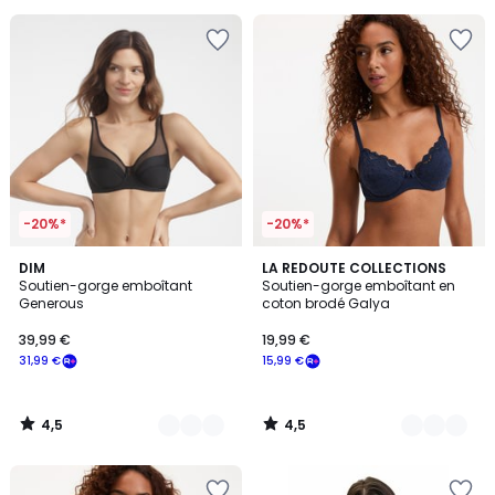
pour
payer
à
la
place
14,39
€.
-20%*
-20%*
4,5
4,5
21
DIM
4
LA REDOUTE COLLECTIONS
/ 5
/ 5
Soutien-gorge emboîtant
Soutien-gorge emboîtant en
Couleurs
Couleurs
Generous
coton brodé Galya
39,99 €
19,99 €
31,99 €
15,99 €
4,5
4,5
/
/
5
5