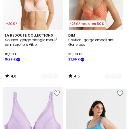
-20%*
-25€* tous les 50€
4,6
4,5
3
LA REDOUTE COLLECTIONS
3
DIM
/ 5
/ 5
Soutien-gorge triangle moulé
Soutien-gorge emboîtant
Couleurs
Couleurs
en microfibre Vikie
Generous
19,99 €
39,99 €
15,99 €
23,99 €
4,6
4,5
/
/
5
5