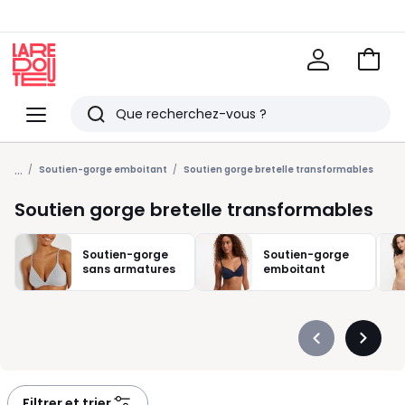
Voir
mon
La
panie
Redoute
Menu
Rechercher
Derniers
...
articles
Soutien-gorge emboitant
Soutien gorge bretelle transformables
vus
Soutien gorge bretelle transformables
Soutien-gorge
Soutien-gorge
sans armatures
emboitant
Précédent
Suivan
-
-
défiler
défiler
à
à
Filtrer et trier