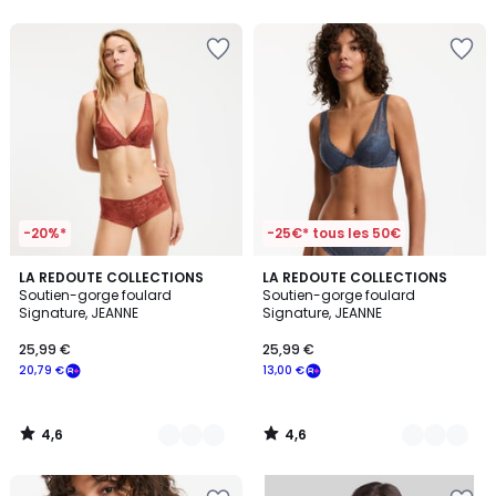
5
5
-20%*
-25€* tous les 50€
4,6
4,6
3
LA REDOUTE COLLECTIONS
2
LA REDOUTE COLLECTIONS
/ 5
/ 5
Soutien-gorge foulard
Soutien-gorge foulard
Couleurs
Couleurs
Signature, JEANNE
Signature, JEANNE
25,99 €
25,99 €
20,79 €
13,00 €
4,6
4,6
/
/
5
5