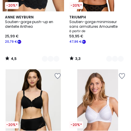
-20%*
-20%*
4,5
3,3
3
ANNE WEYBURN
3
TRIUMPH
/ 5
/ 5
Soutien-gorge push-up en
Soutien-gorge minimiseur
Couleurs
Couleurs
dentelle Anthea
sans armatures Amourette
à partir de
25,99 €
59,95 €
20,79 €
47,96 €
4,5
3,3
/
/
5
5
-20%*
-20%*