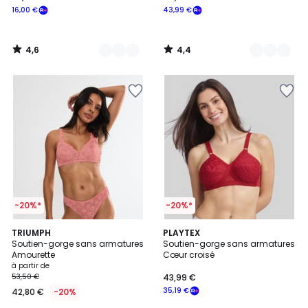
16,00 €
43,99 €
4,6
4,4
/
/
5
5
-20%*
-20%*
4
4,1
5
TRIUMPH
10
PLAYTEX
/
/ 5
Soutien-gorge sans armatures
Soutien-gorge sans armatures
Couleurs
Couleurs
5
Amourette
Cœur croisé
à partir de
53,50 €
43,99 €
35,19 €
42,80 €
-20%