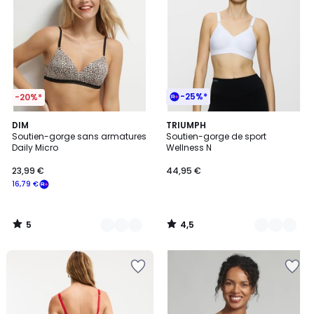
-25%*
-20%*
5
4,5
5
DIM
3
TRIUMPH
/
/ 5
Soutien-gorge sans armatures
Soutien-gorge de sport
Couleurs
Couleurs
5
Daily Micro
Wellness N
23,99 €
44,95 €
16,79 €
5
4,5
/
/
5
5