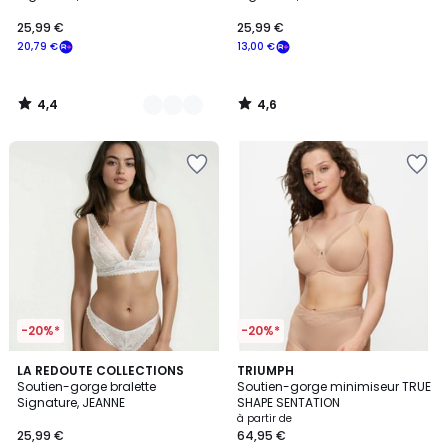
25,99 €
25,99 €
20,79 €
13,00 €
4,4
4,6
/
/
5
5
-20%*
-20%*
4,6
4,5
3
LA REDOUTE COLLECTIONS
4
TRIUMPH
/ 5
/ 5
Soutien-gorge bralette
Soutien-gorge minimiseur TRUE
Couleurs
Couleurs
Signature, JEANNE
SHAPE SENTATION
à partir de
25,99 €
64,95 €