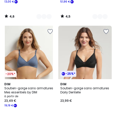
13,00 €
51,96 €
4,6
4,5
/
/
5
5
-25%*
-20%*
4,2
4,4
3
DIM
6
DIM
/ 5
/ 5
Soutien-gorge sans armatures
Soutien-gorge sans armatures
Couleurs
Couleurs
Mes essentiels by DIM
Daily Dentelle
à partir de
23,49 €
23,99 €
19,19 €