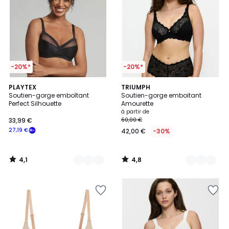
-20%*
-20%*
4,1
4,8
3
PLAYTEX
9
TRIUMPH
/ 5
/ 5
Soutien-gorge emboîtant
Soutien-gorge emboitant
Couleurs
Couleurs
Perfect Silhouette
Amourette
à partir de
33,99 €
60,00 €
27,19 €
42,00 €
-30%
4,1
4,8
/
/
5
5