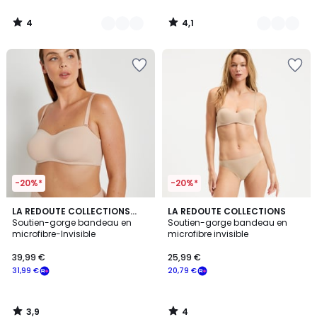
4
4,1
/
/
5
5
-20%*
-20%*
3,9
4
LA REDOUTE COLLECTIONS
LA REDOUTE COLLECTIONS
/ 5
/
PLUS
Soutien-gorge bandeau en
Soutien-gorge bandeau en
5
microfibre-Invisible
microfibre invisible
39,99 €
25,99 €
31,99 €
20,79 €
3,9
4
/
/