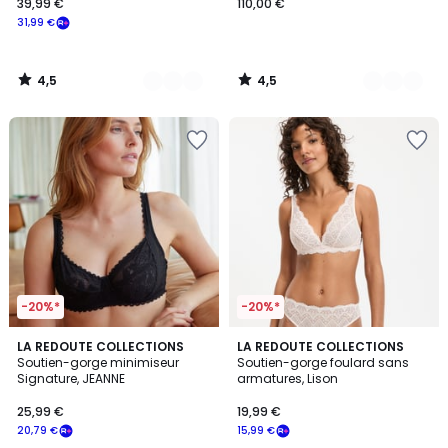
39,99 €
110,00 €
31,99 €
4,5
4,5
/
/
5
5
-20%*
-20%*
4,4
4,5
3
LA REDOUTE COLLECTIONS
3
LA REDOUTE COLLECTIONS
/ 5
/ 5
Soutien-gorge minimiseur
Soutien-gorge foulard sans
Couleurs
Couleurs
Signature, JEANNE
armatures, Lison
25,99 €
19,99 €
20,79 €
15,99 €