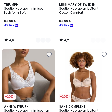
4,6
4,2
3
TRIUMPH
3
MISS MARY OF SWEDEN
/ 5
/ 5
Soutien-gorge minimiseur
Soutien-gorge emboîtant
Couleurs
Couleurs
Ladyform Soft
Cotton Comfort
54,95 €
54,99 €
43,96 €
43,99 €
4,6
4,2
/
/
5
5
-20%*
-20%*
3,6
4,8
2
ANNE WEYBURN
5
SANS COMPLEXE
/ 5
/ 5
Soutien-gorge minimiseur en
Soutien-gorge emboitant