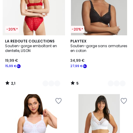
-20%*
-20%*
2,1
5
4
LA REDOUTE COLLECTIONS
2
PLAYTEX
/
/
Soutien-gorge emboîtant en
Soutien-gorge sans armatures
Couleurs
Couleurs
5
5
dentelle, LISON
en coton
19,99 €
34,99 €
15,99 €
27,99 €
2,1
5
/
/
5
5