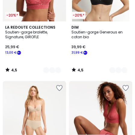
-20%*
-20%*
4,5
4,5
2
LA REDOUTE COLLECTIONS
5
DIM
/ 5
/ 5
Soutien-gorge bralette,
Soutien-gorge Generous en
Couleurs
Couleurs
Signature, GIROFLE
coton bio
25,99 €
39,99 €
13,00 €
31,99 €
4,5
4,5
/
/
5
5