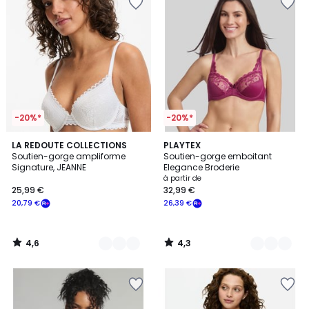
-20%*
-20%*
4,6
4,3
4
LA REDOUTE COLLECTIONS
6
PLAYTEX
/ 5
/ 5
Soutien-gorge ampliforme
Soutien-gorge emboitant
Couleurs
Couleurs
Signature, JEANNE
Elegance Broderie
à partir de
25,99 €
32,99 €
20,79 €
26,39 €
4,6
4,3
/
/
5
5