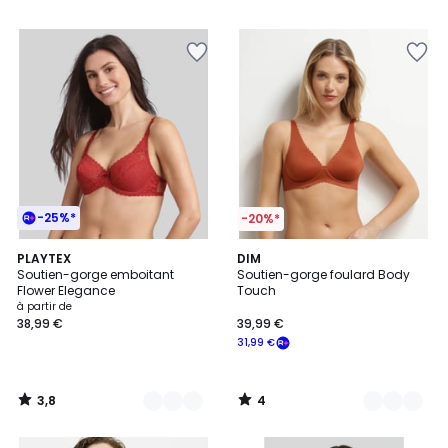
5
5
-25%*
-20%*
3,8
4
11
PLAYTEX
4
DIM
/ 5
/
Soutien-gorge emboitant
Soutien-gorge foulard Body
Couleurs
Couleurs
5
Flower Elegance
Touch
à partir de
38,99 €
39,99 €
31,99 €
3,8
4
/
/
5
5