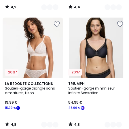
4,2
4,4
/
/
5
5
-20%*
-20%*
4,8
4,8
3
LA REDOUTE COLLECTIONS
2
TRIUMPH
/ 5
/ 5
Soutien-gorge triangle sans
Soutien-gorge minimiseur
Couleurs
Couleurs
armatures, Lison
Infinite Sensation
19,99 €
54,95 €
15,99 €
43,96 €
4,8
4,8
/
/