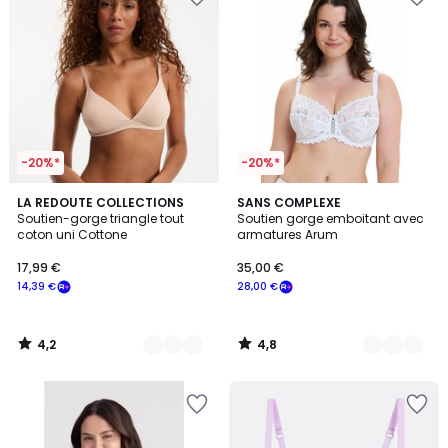
-20%*
-20%*
4,2
4,8
4
LA REDOUTE COLLECTIONS
19
SANS COMPLEXE
/ 5
/ 5
Soutien-gorge triangle tout
Soutien gorge emboitant avec
Couleurs
Couleurs
coton uni Cottone
armatures Arum
17,99 €
35,00 €
14,39 €
28,00 €
4,2
4,8
/
/
5
5