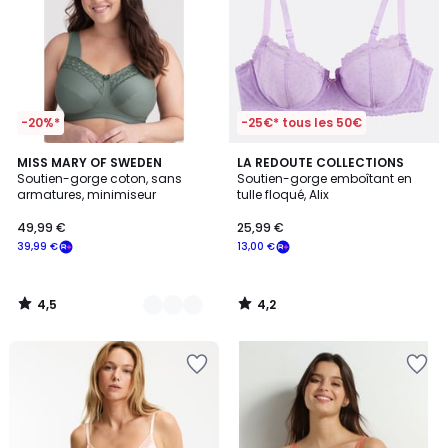
-20%*
-25€* tous les 50€
4,5
4,2
10
MISS MARY OF SWEDEN
LA REDOUTE COLLECTIONS
/ 5
/ 5
Soutien-gorge coton, sans
Soutien-gorge emboîtant en
Couleurs
armatures, minimiseur
tulle floqué, Alix
49,99 €
25,99 €
39,99 €
13,00 €
4,5
4,2
/
/
5
5