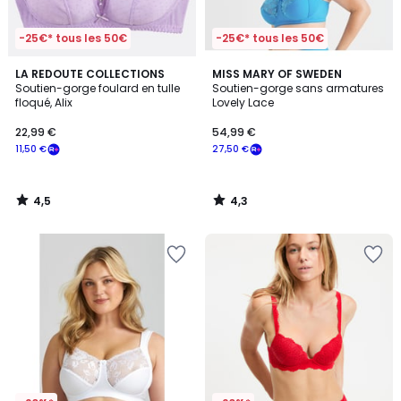
-25€* tous les 50€
-25€* tous les 50€
4,5
4,3
LA REDOUTE COLLECTIONS
MISS MARY OF SWEDEN
/ 5
/ 5
Soutien-gorge foulard en tulle
Soutien-gorge sans armatures
floqué, Alix
Lovely Lace
22,99 €
54,99 €
11,50 €
27,50 €
4,5
4,3
/
/
5
5