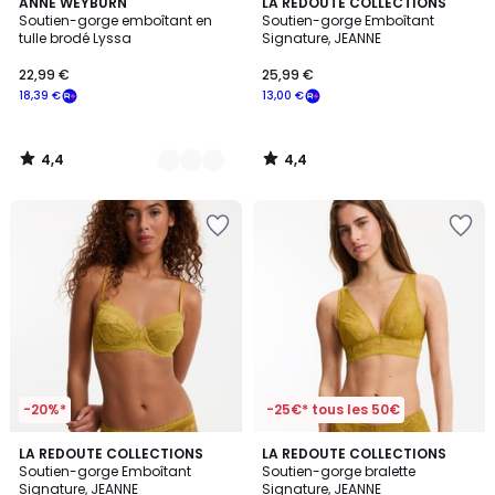
4,4
4,4
5
ANNE WEYBURN
LA REDOUTE COLLECTIONS
/ 5
/ 5
Soutien-gorge emboîtant en
Soutien-gorge Emboîtant
Couleurs
tulle brodé Lyssa
Signature, JEANNE
22,99 €
25,99 €
18,39 €
13,00 €
4,4
4,4
/
/
5
5
-20%*
-25€* tous les 50€
4,4
4,6
5
LA REDOUTE COLLECTIONS
LA REDOUTE COLLECTIONS
/ 5
/ 5
Soutien-gorge Emboîtant
Soutien-gorge bralette
Couleurs
Signature, JEANNE
Signature, JEANNE