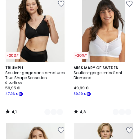
-20%*
-20%*
4,1
4,3
2
TRIUMPH
4
MISS MARY OF SWEDEN
/ 5
/ 5
Soutien-gorge sans armatures
Soutien-gorge emboîtant
Couleurs
Couleurs
True Shape Sensation
Diamond
à partir de
59,95 €
49,99 €
47,96 €
39,99 €
4,1
4,3
/
/
5
5