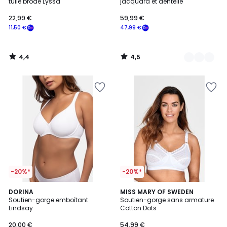
tulle brodé Lyssa
jacquard et dentelle
22,99 €
59,99 €
11,50 €
47,99 €
4,4
4,5
/
/
5
5
-20%*
-20%*
4,6
4,4
3
DORINA
5
MISS MARY OF SWEDEN
/ 5
/ 5
Soutien-gorge emboîtant
Soutien-gorge sans armature
Couleurs
Couleurs
Lindsay
Cotton Dots
20,00 €
54,99 €