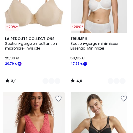
-20%*
-20%*
3,9
4,6
3
LA REDOUTE COLLECTIONS
3
TRIUMPH
/ 5
/ 5
Soutien-gorge emboîtant en
Soutien-gorge minimiseur
Couleurs
Couleurs
microfibre-Invisible
Essential Minimizer
25,99 €
59,95 €
20,79 €
47,96 €
3,9
4,6
/
/
5
5