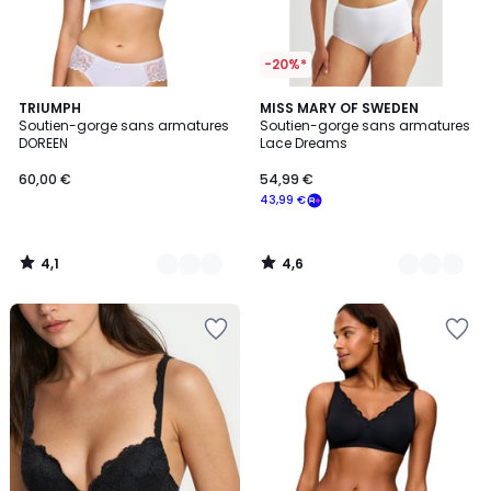
-20%*
4,1
4,6
3
TRIUMPH
2
MISS MARY OF SWEDEN
/ 5
/ 5
Soutien-gorge sans armatures
Soutien-gorge sans armatures
Couleurs
Couleurs
DOREEN
Lace Dreams
60,00 €
54,99 €
43,99 €
4,1
4,6
/
/
5
5