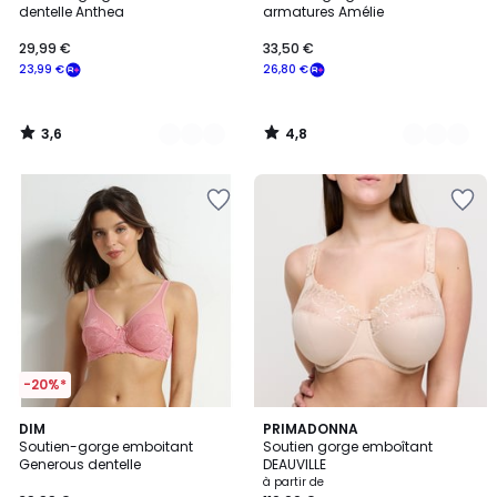
Couleurs
Couleurs
dentelle Anthea
armatures Amélie
29,99 €
33,50 €
23,99 €
26,80 €
3,6
4,8
/
/
5
5
-20%*
4,5
4,5
10
DIM
8
PRIMADONNA
/ 5
/ 5
Soutien-gorge emboitant
Soutien gorge emboîtant
Couleurs
Couleurs
Generous dentelle
DEAUVILLE
à partir de