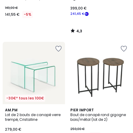
TULUM
149,00 €
399,00 €
241,45 €
141,55 €
-5%
4,3
/
5
-30€* tous les 100€
5
AM.PM
PIER IMPORT
/
Lot de 2 bouts de canapé verre
Bout de canapé rond gigogne
5
trempé, Cristalline
bois/métal (lot de 2)
279,00 €
259,00 €