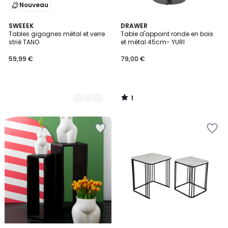
Nouveau
1
4
SWEEEK
DRAWER
/
Tables gigognes métal et verre
Table d'appoint ronde en bois
Couleurs
5
strié TANO
et métal 45cm- YURI
59,99 €
79,00 €
1
/
5