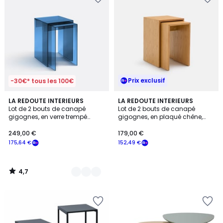
Prix exclusif
-30€* tous les 100€
4,7
2
LA REDOUTE INTERIEURS
LA REDOUTE INTERIEURS
/ 5
Lot de 2 bouts de canapé
Lot de 2 bouts de canapé
Couleurs
gigognes, en verre trempé
gigognes, en plaqué chêne,
teinté, MENDO
MENDO
249,00 €
179,00 €
175,64 €
152,49 €
4,7
/
5