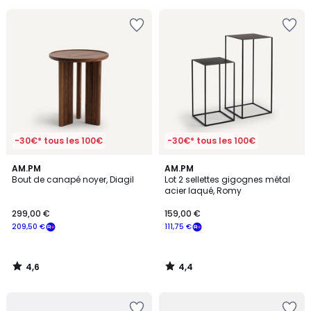
souscrivez
à
notre
programme
pour
payer
à
la
place
177,10
€.
-30€* tous les 100€
-30€* tous les 100€
4,6
4,4
AM.PM
AM.PM
/ 5
/ 5
Bout de canapé noyer, Diagil
Lot 2 sellettes gigognes métal
acier laqué, Romy
299,00 €
159,00 €
209,50 €
111,75 €
4,6
4,4
/
/
5
5