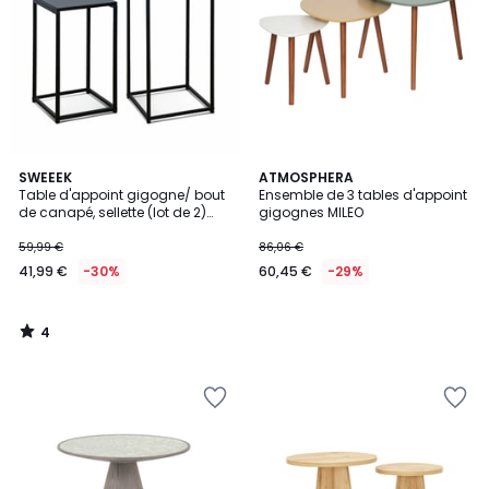
4
SWEEEK
ATMOSPHERA
/
Table d'appoint gigogne/ bout
Ensemble de 3 tables d'appoint
5
de canapé, sellette (lot de 2)
gigognes MILEO
INDUSTRIELLE
59,99 €
86,06 €
41,99 €
-30%
60,45 €
-29%
4
/
5