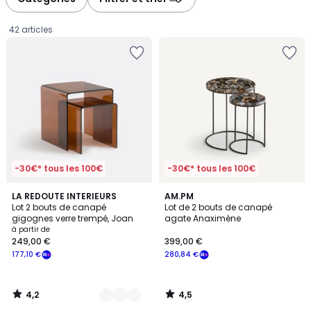
42 articles
-30€* tous les 100€
-30€* tous les 100€
4,2
4,5
2
LA REDOUTE INTERIEURS
AM.PM
/ 5
/ 5
Lot 2 bouts de canapé
Lot de 2 bouts de canapé
Couleurs
gigognes verre trempé, Joan
agate Anaximène
Prix
à partir de
249,00 €
399,00 €
à
177,10 €
280,84 €
partir
de
249,00
4,2
4,5
€
/
/
5
5