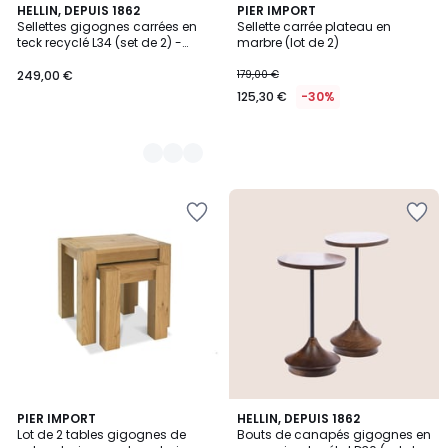
2
HELLIN, DEPUIS 1862
PIER IMPORT
Sellettes gigognes carrées en
Sellette carrée plateau en
Couleurs
teck recyclé L34 (set de 2) -
marbre (lot de 2)
OSAKA
249,00 €
179,00 €
125,30 €
-30%
1
PIER IMPORT
HELLIN, DEPUIS 1862
/
Lot de 2 tables gigognes de
Bouts de canapés gigognes en