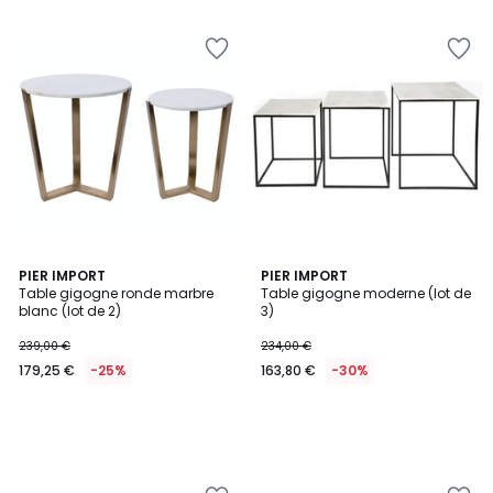
PIER IMPORT
PIER IMPORT
Table gigogne ronde marbre
Table gigogne moderne (lot de
blanc (lot de 2)
3)
239,00 €
234,00 €
179,25 €
-25%
163,80 €
-30%