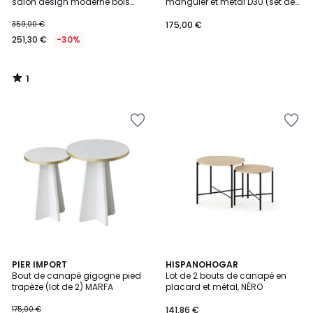
5
salon design moderne bois
manguier et métal D30 (set de
ALTA
2) - GAIA
359,00 €
175,00 €
251,30 €
-30%
1
/
5
3
PIER IMPORT
HISPANOHOGAR
Bout de canapé gigogne pied
Lot de 2 bouts de canapé en
Couleurs
trapèze (lot de 2) MARFA
placard et métal, NÉRO
175,00 €
141,86 €