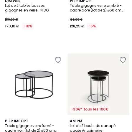
DRAWER
PIER IMPORT
Lot de 2 tables basses
Table gigogne verre ambré -
gigognes en verre- NIDO
cadre doré (lot de 2) ⌀60 cm
TULUM
189,00 €
135,00 €
170,10 €
-10%
128,25 €
-5%
-30€* tous les 100€
4,3
PIER IMPORT
AM.PM
/ 5
Table gigogne verre fumé -
Lot de 2 bouts de canapé
cadre noir (lot de 2) ⌀60 cm
agate Anaximène