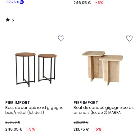
197,26 €
246,05 €
-5%
5
/
5
PIER IMPORT
PIER IMPORT
Bout de canapé rond gigogne
Bout de canapé gigogne bords
bois/métal (lot de 2)
arrondis (lot de 2) MARFA
259,00 €
225,00 €
246,05 €
-5%
213,75 €
-5%