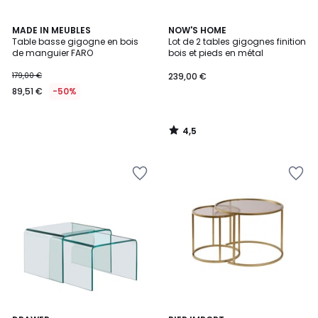
4,5
MADE IN MEUBLES
NOW'S HOME
/ 5
Table basse gigogne en bois
Lot de 2 tables gigognes finition
de manguier FARO
bois et pieds en métal
179,00 €
239,00 €
89,51 €
-50%
4,5
/
5