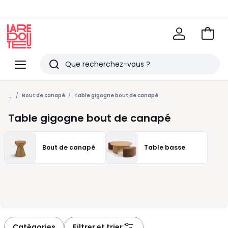
Voir
mon
La
panie
Redoute
Menu
Rechercher
Derniers
...
articles
Bout de canapé
Table gigogne bout de canapé
vus
Table gigogne bout de canapé
Bout de canapé
Table basse
Catégories
Filtrer et trier