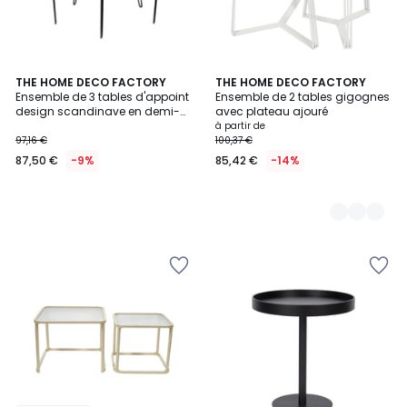
THE HOME DECO FACTORY
2
THE HOME DECO FACTORY
Ensemble de 3 tables d'appoint
Ensemble de 2 tables gigognes
Couleurs
design scandinave en demi-
avec plateau ajouré
lune
à partir de
97,16 €
100,37 €
87,50 €
-9%
85,42 €
-14%