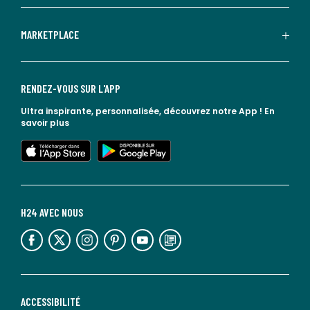
MARKETPLACE
RENDEZ-VOUS SUR L'APP
Ultra inspirante, personnalisée, découvrez notre App !
En
savoir plus
lien vers l'app store
lien vers google play
H24 AVEC NOUS
lien vers l'espace réseaux sociaux
lien vers l'espace réseaux sociaux
lien vers l'espace réseaux sociaux
lien vers l'espace réseaux sociaux
lien vers l'espace réseaux sociaux
lien vers le blog la redoute
ACCESSIBILITÉ