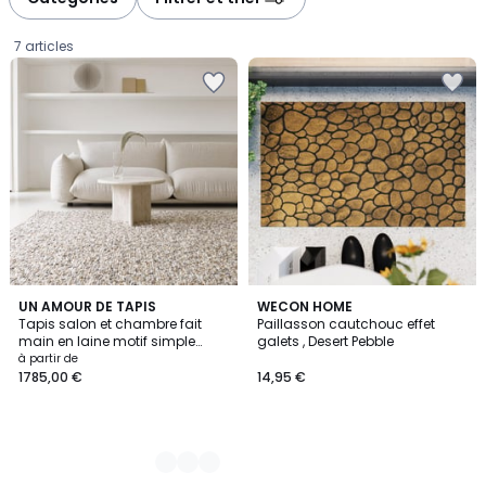
7 articles
2
UN AMOUR DE TAPIS
WECON HOME
Tapis salon et chambre fait
Paillasson cautchouc effet
Couleurs
main en laine motif simple
galets , Desert Pebble
Prix
PEBBLE
à partir de
1785,00 €
14,95 €
à
partir
de
1785,00
€.