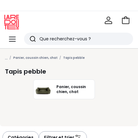
Voir
mon
La
panie
Redoute
Menu
Rechercher
Derniers
...
articles
Panier, coussin chien, chat
Tapis pebble
vus
Tapis pebble
Panier, coussin
chien, chat
Catégories
Filtrer et trier