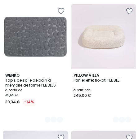
2
WENKO
2
PILLOW VILLA
Tapis de salle de bain à
Panier effet flokati PEBBLE
Couleurs
Couleurs
mémoire de forme PEBBLES
à partir de
à partir de
35,69 €
245,00 €
30,34 €
-14%