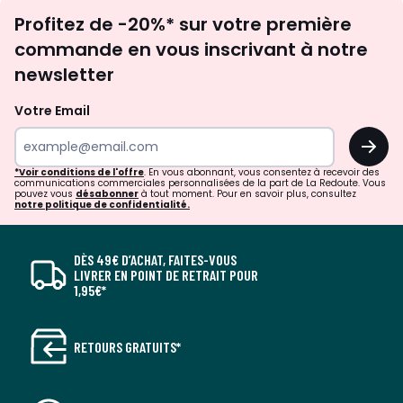
Inscription
Profitez de -20%* sur votre première
newsletter
commande en vous inscrivant à notre
newsletter
Votre Email
OK
*Voir conditions de l'offre
. En vous abonnant, vous consentez à recevoir des
communications commerciales personnalisées de la part de La Redoute. Vous
pouvez vous
désabonner
à tout moment. Pour en savoir plus, consultez
notre politique de confidentialité.
DÈS 49€ D’ACHAT, FAITES-VOUS
LIVRER EN POINT DE RETRAIT POUR
1,95€*
RETOURS GRATUITS*