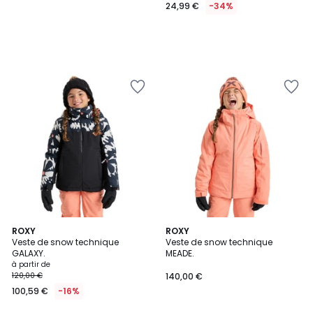
24,99 €
-34%
3
ROXY
2
ROXY
Veste de snow technique
Veste de snow technique
Couleurs
Couleurs
GALAXY.
MEADE.
à partir de
120,00 €
140,00 €
100,59 €
-16%