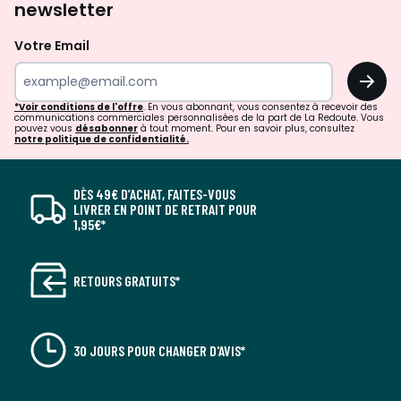
newsletter
Votre Email
OK
*Voir conditions de l'offre
. En vous abonnant, vous consentez à recevoir des
communications commerciales personnalisées de la part de La Redoute. Vous
pouvez vous
désabonner
à tout moment. Pour en savoir plus, consultez
notre politique de confidentialité.
DÈS 49€ D’ACHAT, FAITES-VOUS
LIVRER EN POINT DE RETRAIT POUR
1,95€*
RETOURS GRATUITS*
30 JOURS POUR CHANGER D'AVIS*