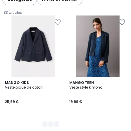
33 articles
2
MANGO KIDS
MANGO TEEN
Veste piqué de coton
Veste style kimono
Couleurs
25,99
25,99 €
19,99 €
€.