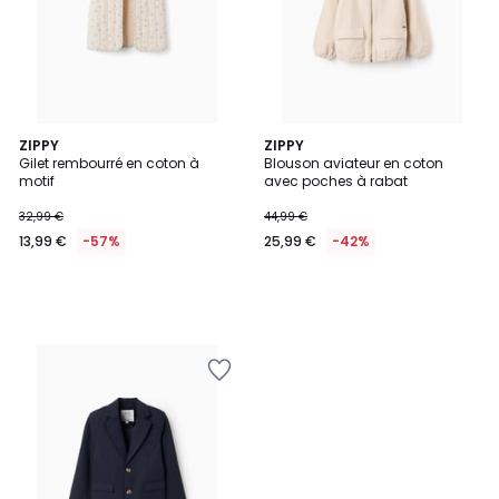
ZIPPY
ZIPPY
Gilet rembourré en coton à
Blouson aviateur en coton
motif
avec poches à rabat
32,99 €
44,99 €
13,99 €
-57%
25,99 €
-42%