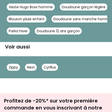
Veste Hugo Boss homme
Doudoune garçon légère
Blouson pluie enfant
Doudoune sans manche homme 
Parka hiver
Doudoune 12 ans garçon
Voir aussi
Zippy
Next
Cyrillus
Inscription
Profitez de -20%* sur votre première
newsletter
commande en vous inscrivant à notre