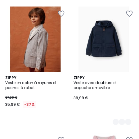
ZIPPY
2
ZIPPY
Veste en coton à rayures et
Veste avec doublure et
Couleurs
poches à rabat
capuche amovible
57,99 €
39,99 €
35,99 €
-37%