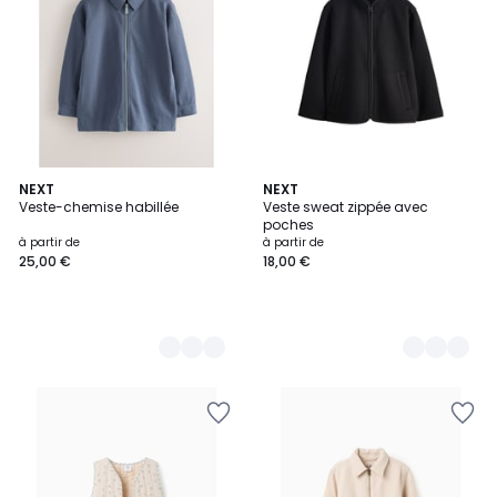
4
NEXT
2
NEXT
Veste-chemise habillée
Veste sweat zippée avec
Couleurs
Couleurs
poches
à partir de
à partir de
25,00 €
18,00 €