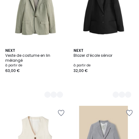
2
NEXT
2
NEXT
Veste de costume en lin
Blazer d’école sénior
Couleurs
Couleurs
mélangé
à partir de
à partir de
63,00 €
32,00 €