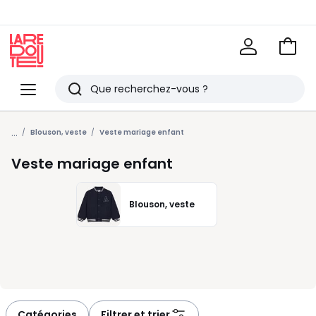
Voir
mon
La
panie
Redoute
Menu
Rechercher
Derniers
...
articles
Blouson, veste
Veste mariage enfant
vus
Veste mariage enfant
Blouson, veste
Catégories
Filtrer et trier