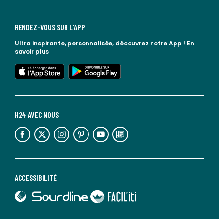
RENDEZ-VOUS SUR L'APP
Ultra inspirante, personnalisée, découvrez notre App !
En
savoir plus
lien vers l'app store
lien vers google play
H24 AVEC NOUS
lien vers l'espace réseaux sociaux
lien vers l'espace réseaux sociaux
lien vers l'espace réseaux sociaux
lien vers l'espace réseaux sociaux
lien vers l'espace réseaux sociaux
lien vers le blog la redoute
ACCESSIBILITÉ
lien vers Sourdline
lien vers Faciliti