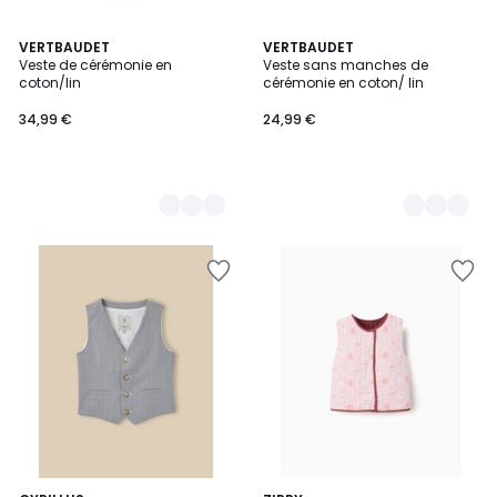
2
VERTBAUDET
3
VERTBAUDET
Veste de cérémonie en
Veste sans manches de
Couleurs
Couleurs
coton/lin
cérémonie en coton/ lin
34,99 €
24,99 €