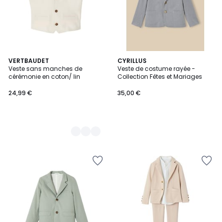
2
VERTBAUDET
CYRILLUS
Veste sans manches de
Veste de costume rayée -
Couleurs
cérémonie en coton/ lin
Collection Fêtes et Mariages
24,99 €
35,00 €