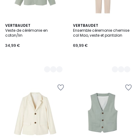
3
VERTBAUDET
3
VERTBAUDET
Veste de cérémonie en
Ensemble céremonie chemise
Couleurs
Couleurs
coton/lin
col Mao, veste et pantalon
34,99 €
69,99 €