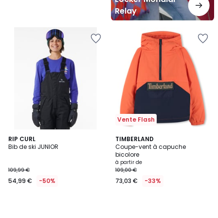
Relay
Vente Flash
RIP CURL
TIMBERLAND
Bib de ski JUNIOR
Coupe-vent à capuche
bicolore
à partir de
109,99 €
109,00 €
54,99 €
-50%
73,03 €
-33%