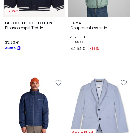
-20%*
LA REDOUTE COLLECTIONS
PUMA
Blouson esprit Teddy
Coupe vent essentiel
à partir de
39,99 €
55,00 €
31,99 €
44,54 €
-19%
Vente Flash