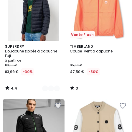
Vente Flash
4,4
3
2
SUPERDRY
TIMBERLAND
/ 5
/
Doudoune zippée à capuche
Coupe-vent a capuche
Couleurs
5
Fuji
à partir de
119,99 €
95,00 €
83,99 €
-30%
47,50 €
-50%
4,4
3
/
/
5
5