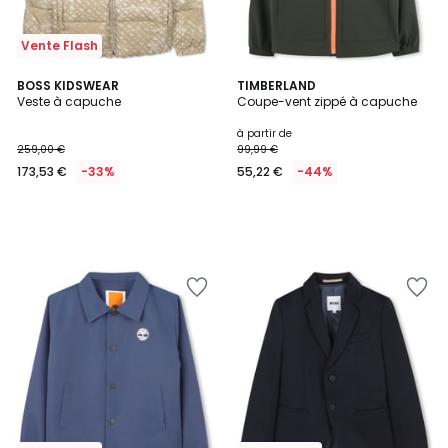
Vente Flash
BOSS KIDSWEAR
TIMBERLAND
Veste à capuche
Coupe-vent zippé à capuche
à partir de
259,00 €
99,99 €
173,53 €
-33%
55,22 €
-44%