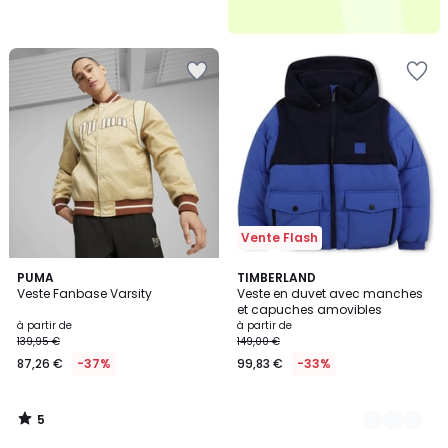
Vente Flash
5
PUMA
2
TIMBERLAND
/
Veste Fanbase Varsity
Veste en duvet avec manches
Couleurs
5
et capuches amovibles
à partir de
à partir de
139,95 €
149,00 €
87,26 €
-37%
99,83 €
-33%
5
/
5