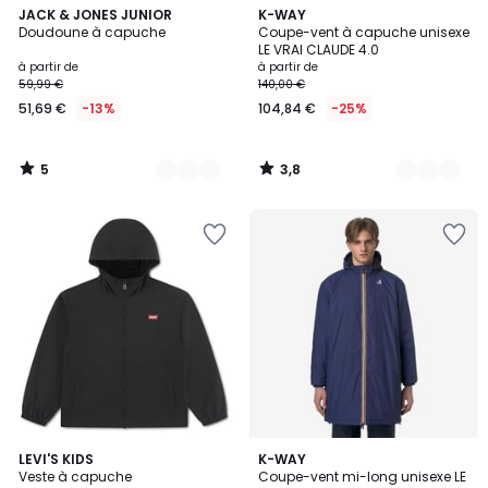
5
3,8
3
JACK & JONES JUNIOR
11
K-WAY
/
/ 5
Doudoune à capuche
Coupe-vent à capuche unisexe
Couleurs
Couleurs
5
LE VRAI CLAUDE 4.0
à partir de
à partir de
59,99 €
140,00 €
51,69 €
-13%
104,84 €
-25%
5
3,8
/
/
5
5
LEVI'S KIDS
K-WAY
Veste à capuche
Coupe-vent mi-long unisexe LE