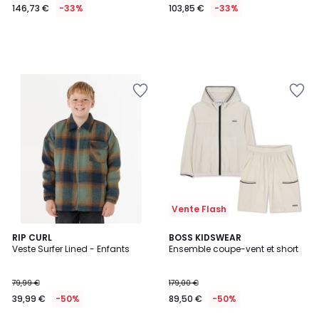
146,73 €
-33%
103,85 €
-33%
Vente Flash
RIP CURL
BOSS KIDSWEAR
Veste Surfer Lined - Enfants
Ensemble coupe-vent et short
79,99 €
179,00 €
39,99 €
-50%
89,50 €
-50%