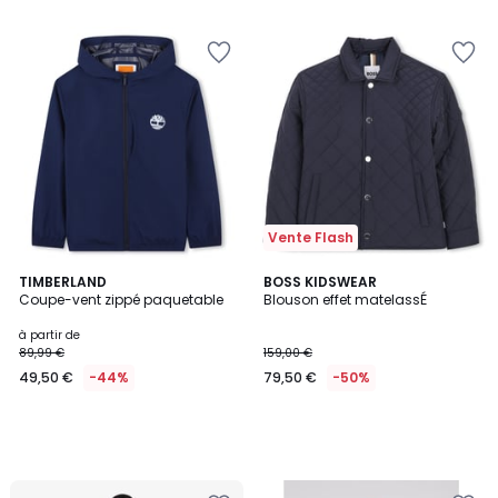
5
5
Vente Flash
TIMBERLAND
BOSS KIDSWEAR
Coupe-vent zippé paquetable
Blouson effet matelassÉ
à partir de
89,99 €
159,00 €
49,50 €
-44%
79,50 €
-50%