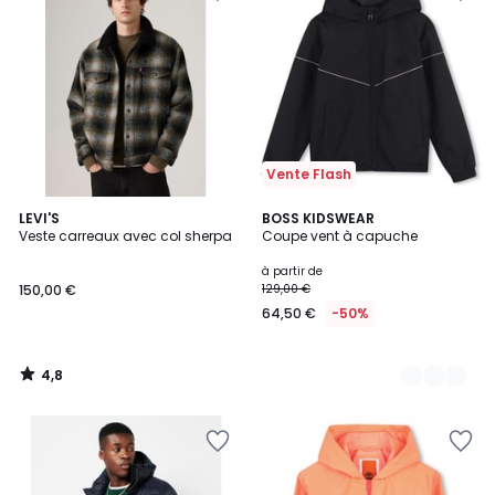
Vente Flash
4,8
LEVI'S
2
BOSS KIDSWEAR
/ 5
Veste carreaux avec col sherpa
Coupe vent à capuche
Couleurs
à partir de
150,00 €
129,00 €
64,50 €
-50%
4,8
/
5