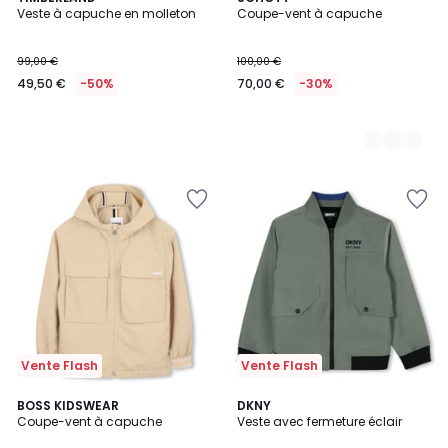
Veste à capuche en molleton
Coupe-vent à capuche
Couleurs
99,00 €
100,00 €
49,50 €
-50%
70,00 €
-30%
Vente Flash
Vente Flash
BOSS KIDSWEAR
DKNY
Coupe-vent à capuche
Veste avec fermeture éclair