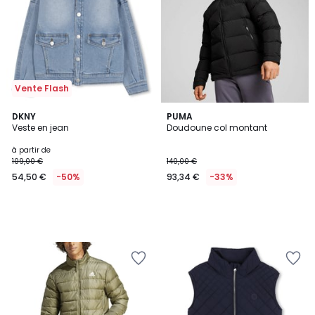
Vente Flash
DKNY
PUMA
Veste en jean
Doudoune col montant
à partir de
109,00 €
140,00 €
54,50 €
-50%
93,34 €
-33%