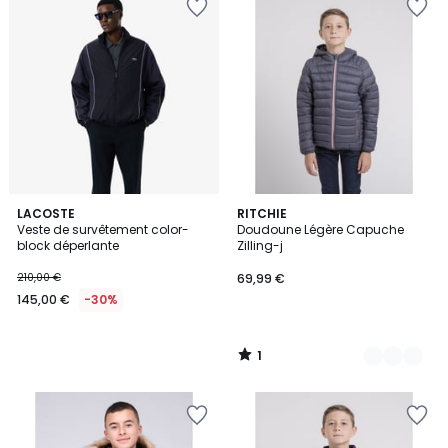
1
LACOSTE
3
RITCHIE
/
Veste de survêtement color-
Doudoune Légère Capuche
Couleurs
5
block déperlante
Zilling-j
210,00 €
69,99 €
145,00 €
-30%
1
/
5