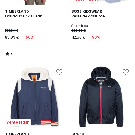
5
TIMBERLAND
BOSS KIDSWEAR
/
Doudoune Axis Peak
Veste de costume
5
à partir de
180,00 €
225,00 €
89,99 €
-50%
112,50 €
-50%
5
/
5
Vente Flash
TIMBERLAND
2
SCHOTT