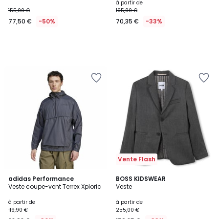
à partir de
155,00 €
105,00 €
77,50 €
-50%
70,35 €
-33%
Vente Flash
4,7
3
adidas Performance
BOSS KIDSWEAR
/ 5
Veste coupe-vent Terrex Xploric
Veste
Couleurs
à partir de
à partir de
119,90 €
255,00 €