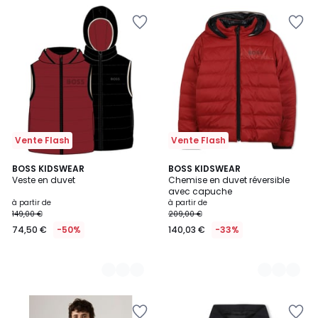
Vente Flash
Vente Flash
4
BOSS KIDSWEAR
3
BOSS KIDSWEAR
Veste en duvet
Chemise en duvet réversible
Couleurs
Couleurs
avec capuche
à partir de
à partir de
149,00 €
209,00 €
74,50 €
-50%
140,03 €
-33%