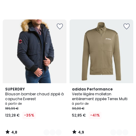
4,8
4,9
2
SUPERDRY
3
adidas Performance
/ 5
/ 5
Blouson bomber chaud zippé à
Veste légère molleton
Couleurs
Couleurs
capuche Everest
entièrement zippée Terrex Multi
à partir de
à partir de
189,99 €
90,00 €
123,28 €
-35%
52,85 €
-41%
4,8
4,9
/
/