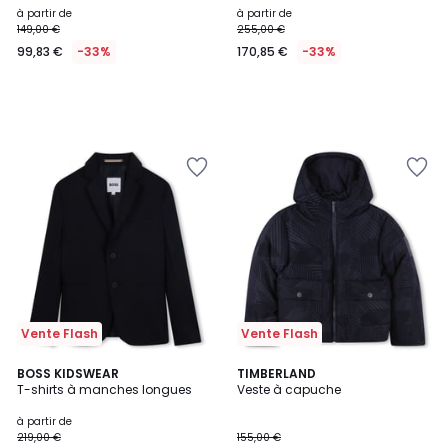
à partir de
à partir de
149,00 €
255,00 €
99,83 €
-33%
170,85 €
-33%
Vente Flash
Vente Flash
BOSS KIDSWEAR
TIMBERLAND
T-shirts à manches longues
Veste à capuche
à partir de
219,00 €
155,00 €