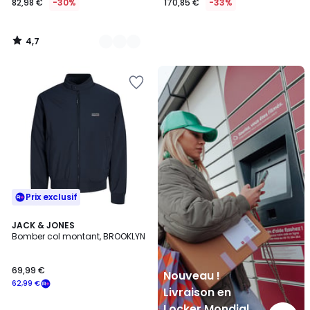
82,98 €
-30%
170,85 €
-33%
4,7
/
5
Nouveau
!
Livraison
en
Locker
Mondial
Relay
Prix exclusif
JACK & JONES
Bomber col montant, BROOKLYN
69,99 €
Nouveau !
62,99 €
Livraison en
Locker Mondial