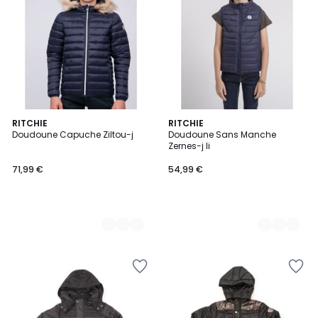
2
RITCHIE
5
RITCHIE
Doudoune Capuche Ziltou-j
Doudoune Sans Manche
Couleurs
Couleurs
Zernes-j Ii
71,99 €
54,99 €