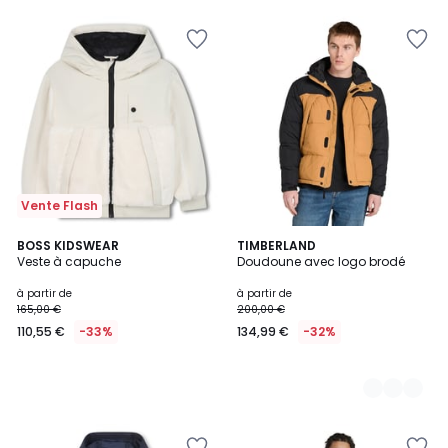
Vente Flash
BOSS KIDSWEAR
3
TIMBERLAND
Veste à capuche
Doudoune avec logo brodé
Couleurs
à partir de
à partir de
165,00 €
200,00 €
110,55 €
-33%
134,99 €
-32%