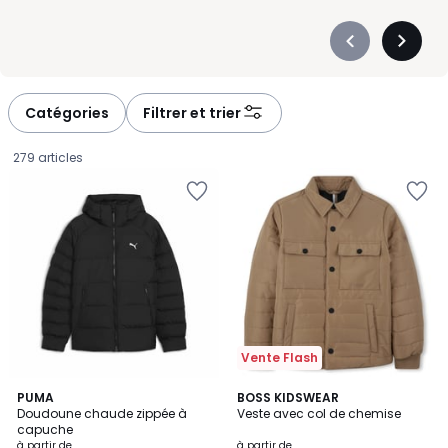
Précédent
Suivan
-
-
défiler
défiler
à
à
Catégories
Filtrer et trier
gauche
droite
279 articles
Vente Flash
2
PUMA
BOSS KIDSWEAR
Doudoune chaude zippée à
Veste avec col de chemise
Couleurs
capuche
Prix
à partir de
à partir de