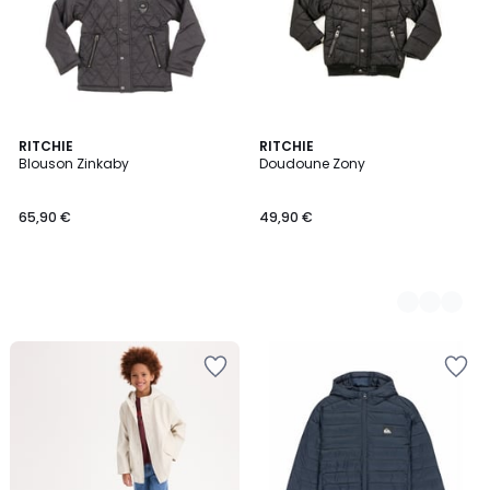
RITCHIE
2
RITCHIE
Blouson Zinkaby
Doudoune Zony
Couleurs
65,90 €
49,90 €