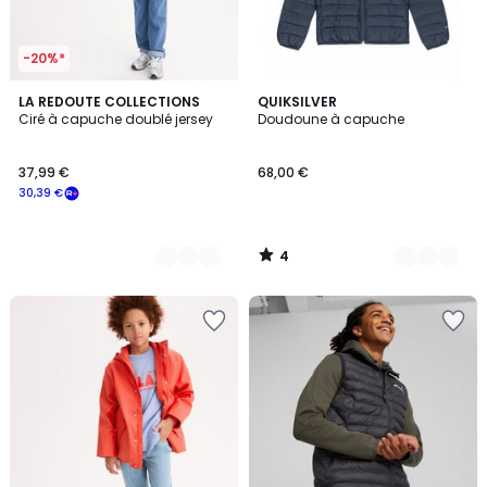
-20%*
4
2
LA REDOUTE COLLECTIONS
3
QUIKSILVER
/
Ciré à capuche doublé jersey
Doudoune à capuche
Couleurs
Couleurs
5
37,99 €
68,00 €
30,39 €
4
/
5