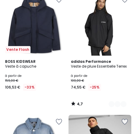
Vente Flash
4,7
BOSS KIDSWEAR
5
adidas Performance
/ 5
Veste à capuche
Veste de pluie Essentielle Terrex
Couleurs
à partir de
à partir de
159,00 €
100,00 €
106,53 €
-33%
74,55 €
-25%
4,7
/
5