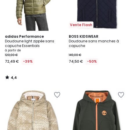
Vente Flash
4,4
adidas Performance
BOSS KIDSWEAR
/ 5
Doudoune light zippée sans
Doudoune sans manches à
capuche Essentials
capuche
à partir de
120,00 €
149,00 €
72,49 €
-39%
74,50 €
-50%
4,4
/
5