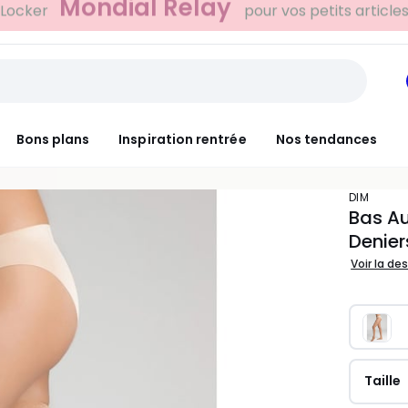
-20% dès 39€*
NT
sur la mode
Bons plans
Inspiration rentrée
Nos tendances
DIM
Bas Au
Denier
Voir la de
Taille