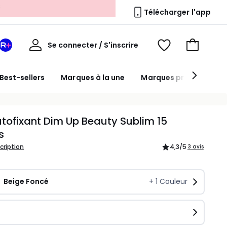
Télécharger l'app
Mon
Se connecter / S'inscrire
Mon
Voir
Voir
compte
espace
mes
mon
La
favoris
panier
Best-sellers
Marques à la une
Marques premium
Redoute
+
tofixant Dim Up Beauty Sublim 15
s
scription
4,3
/5
3 avis
Beige Foncé
+
1
Couleur