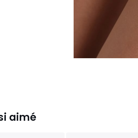
si aimé