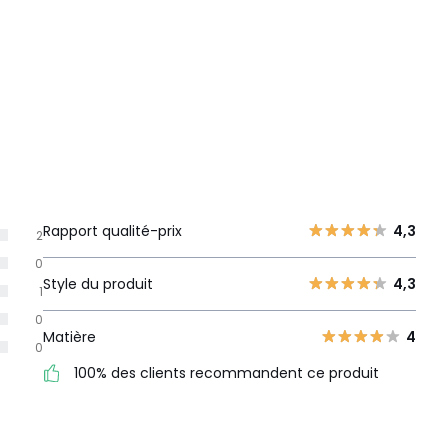
Rapport qualité-prix
4,3
2
0
Style du produit
4,3
1
0
Matière
4
0
100% des clients recommandent ce produit