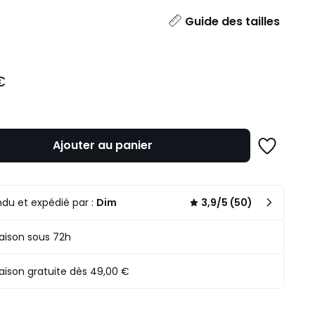
ité
Guide des tailles
€
Ajouter au panier
Ajouter
à
une
liste
du et expédié par :
Dim
3,9/5 (50)
raison sous 72h
raison gratuite dès 49,00 €