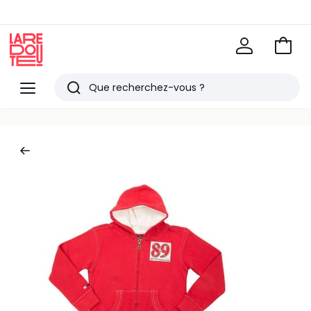
Voir
mon
La
panie
Redoute
Menu
Rechercher
Derniers
articles
vus