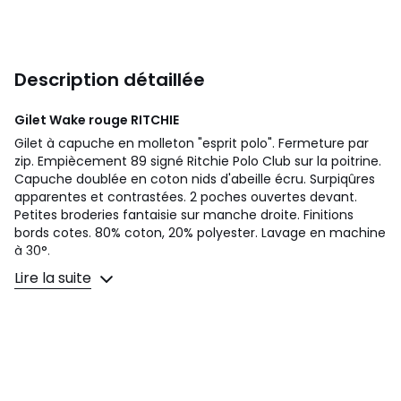
Description détaillée
Gilet Wake rouge
RITCHIE
Gilet à capuche en molleton "esprit polo". Fermeture par
zip. Empiècement 89 signé Ritchie Polo Club sur la poitrine.
Capuche doublée en coton nids d'abeille écru. Surpiqûres
apparentes et contrastées. 2 poches ouvertes devant.
Petites broderies fantaisie sur manche droite. Finitions
bords cotes. 80% coton, 20% polyester. Lavage en machine
à 30°.
Lire la suite
Couleurs
Rouge
Tailles
3 ans