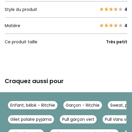
Style du produit
4
Matière
4
Ce produit taille
Très petit
Craquez aussi pour
Enfant, bébé - Ritchie
Garçon - Ritchie
Sweat, pull
Gilet polaire pyjama
Pull garçon vert
Pull Vans ver