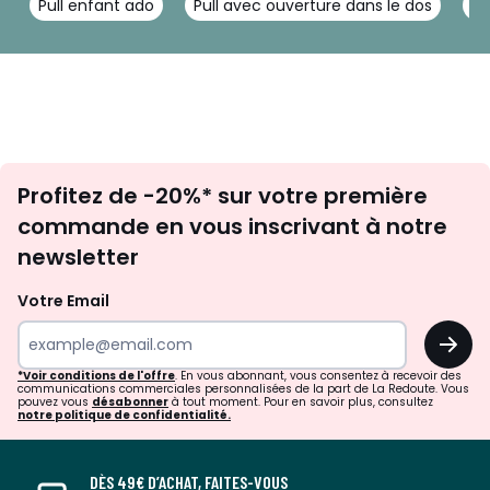
Pull enfant ado
Pull avec ouverture dans le dos
Pu
Inscription
Profitez de -20%* sur votre première
newsletter
commande en vous inscrivant à notre
newsletter
Votre Email
OK
*Voir conditions de l'offre
. En vous abonnant, vous consentez à recevoir des
communications commerciales personnalisées de la part de La Redoute. Vous
pouvez vous
désabonner
à tout moment. Pour en savoir plus, consultez
notre politique de confidentialité.
DÈS 49€ D’ACHAT, FAITES-VOUS