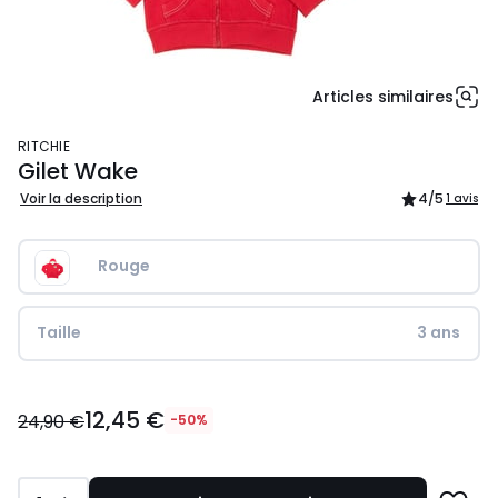
Articles similaires
RITCHIE
Gilet Wake
Voir la description
4
/5
1 avis
Rouge
Taille
3 ans
12,45
12,45 €
€
24,90 €
-50%
au
lieu
de