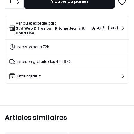
Quantité
1
Ajouter au panier
24,90
Ajoute
€
à
50%
une
de
liste
Vendu et expédié par :
réduction
4,3/5 (632)
Sud Web Diffusion - Ritchie Jeans &
appliquée.
Dona Lisa
Livraison sous 72h
Livraison gratuite dès 49,99 €
Retour gratuit
Articles similaires