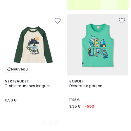
Nouveau
3
VERTBAUDET
BOBOLI
T-shirt manches longues
Débardeur garçon
Couleurs
11,99 €
17,95 €
8,95 €
-50%