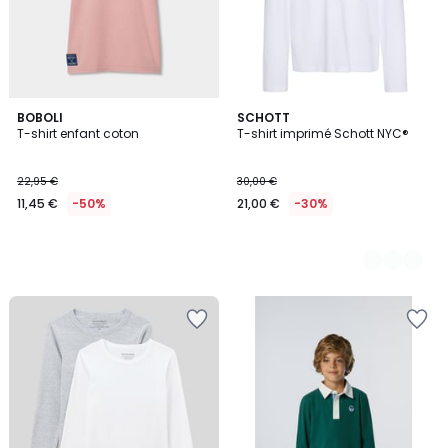
BOBOLI
4
SCHOTT
T-shirt enfant coton
T-shirt imprimé Schott NYC®
Couleurs
22,95 €
30,00 €
11,45 €
-50%
21,00 €
-30%