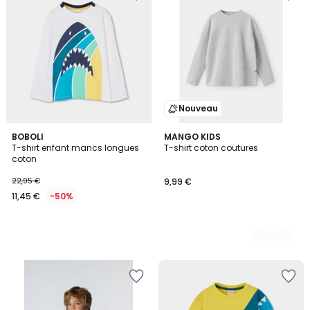
Nouveau
BOBOLI
5
MANGO KIDS
T-shirt enfant mancs longues
T-shirt coton coutures
Couleurs
coton
22,95 €
9,99 €
11,45 €
-50%