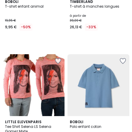
BOBOLI
TIMBERLAND
T-shirt enfant animal
T-shirt à manches longues
à partir de
19,95 €
39,00 €
9,95 €
-50%
26,13 €
-33%
3
LITTLE ELEVENPARIS
BOBOLI
Tee Shirt Selena LS Selena
Polo enfant coton
Couleurs
Gomez Mixte