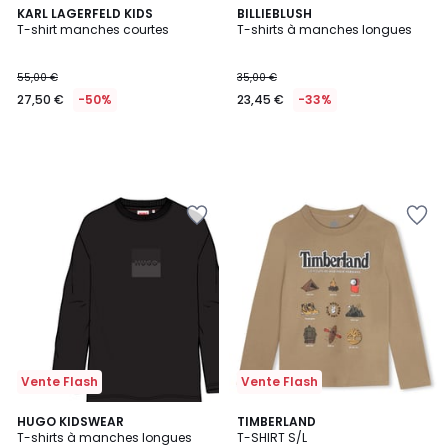
KARL LAGERFELD KIDS
BILLIEBLUSH
T-shirt manches courtes
T-shirts à manches longues
55,00 €
35,00 €
27,50 €
-50%
23,45 €
-33%
Vente Flash
Vente Flash
5
2
HUGO KIDSWEAR
TIMBERLAND
/
T-shirts à manches longues
T-SHIRT S/L
Couleurs