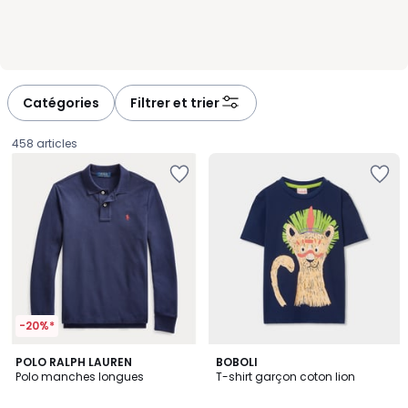
Catégories
Filtrer et trier
458 articles
-20%*
3,4
POLO RALPH LAUREN
BOBOLI
/ 5
Polo manches longues
T-shirt garçon coton lion
89,00