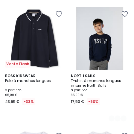
Vente Flash
BOSS KIDSWEAR
2
NORTH SAILS
Polo à manches longues
T-shirt à manches longues
Couleurs
imprimé North Sails
à partir de
à partir de
65,00 €
35,00 €
43,55 €
-33%
17,50 €
-50%