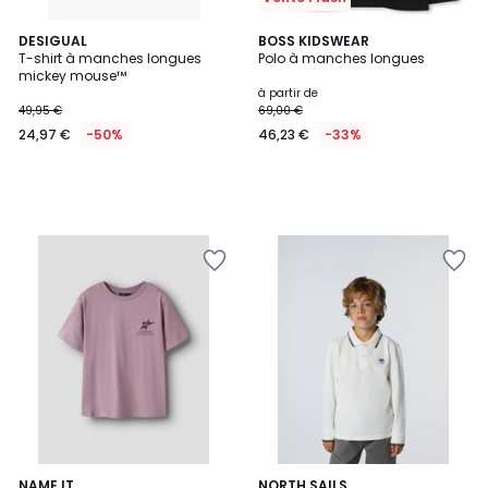
DESIGUAL
BOSS KIDSWEAR
T-shirt à manches longues
Polo à manches longues
mickey mouse™
à partir de
49,95 €
69,00 €
24,97 €
-50%
46,23 €
-33%
NAME IT
4
NORTH SAILS