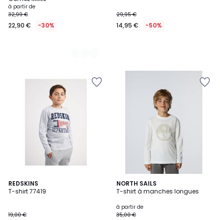
à partir de
32,99 €
29,95 €
22,90 €
-30%
14,95 €
-50%
REDSKINS
3
NORTH SAILS
T-shirt 77419
T-shirt à manches longues
Couleurs
à partir de
19,00 €
35,00 €