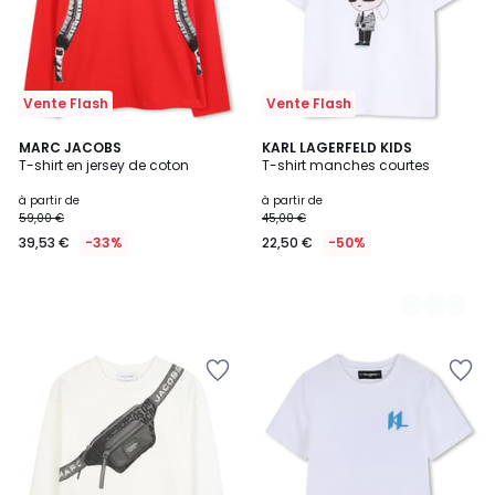
Vente Flash
Vente Flash
MARC JACOBS
2
KARL LAGERFELD KIDS
T-shirt en jersey de coton
T-shirt manches courtes
Couleurs
à partir de
à partir de
59,00 €
45,00 €
39,53 €
-33%
22,50 €
-50%