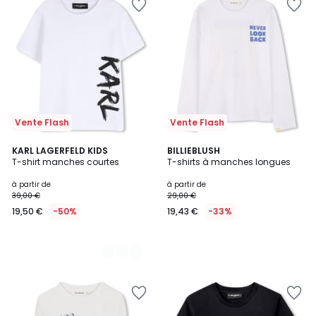
Vente Flash
Vente Flash
2
KARL LAGERFELD KIDS
BILLIEBLUSH
T-shirt manches courtes
T-shirts à manches longues
Couleurs
à partir de
à partir de
39,00 €
29,00 €
19,50 €
-50%
19,43 €
-33%