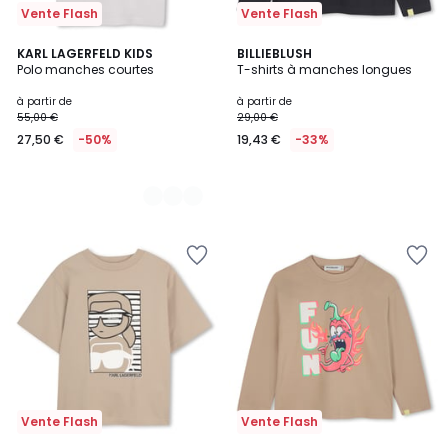
Vente Flash
Vente Flash
2
KARL LAGERFELD KIDS
BILLIEBLUSH
Polo manches courtes
T-shirts à manches longues
Couleurs
à partir de
à partir de
55,00 €
29,00 €
27,50 €
-50%
19,43 €
-33%
Vente Flash
Vente Flash