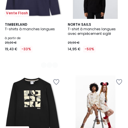
Vente Flash
4
TIMBERLAND
NORTH SAILS
T-shirts à manches longues
T-shirt à manches longues
Couleurs
avec empiècement siglé
à partir de
29,00 €
29,90 €
19,43 €
-33%
14,95 €
-50%