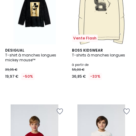
Vente Flash
DESIGUAL
BOSS KIDSWEAR
T-shirt à manches longues
T-shirts à manches longues
mickey mouse™
à partir de
39,95 €
55,00 €
19,97 €
-50%
36,85 €
-33%