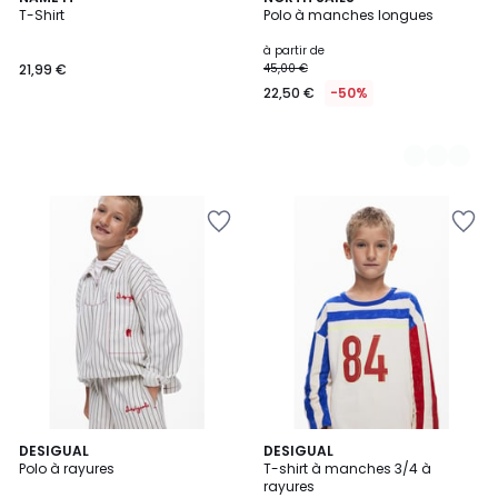
T-Shirt
Polo à manches longues
Couleurs
à partir de
21,99 €
45,00 €
22,50 €
-50%
DESIGUAL
DESIGUAL
Polo à rayures
T-shirt à manches 3/4 à
rayures