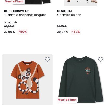
Vente Flash
BOSS KIDSWEAR
DESIGUAL
T-shirts à manches longues
Chemise splash
à partir de
65,00 €
79,95 €
32,50 €
-50%
39,97 €
-50%
Vente Flash