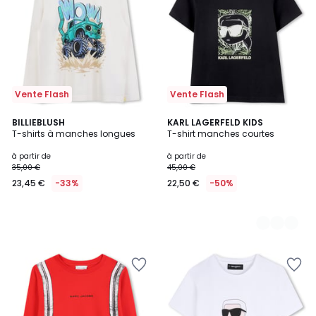
Vente Flash
Vente Flash
BILLIEBLUSH
2
KARL LAGERFELD KIDS
T-shirts à manches longues
T-shirt manches courtes
Couleurs
à partir de
à partir de
35,00 €
45,00 €
23,45 €
-33%
22,50 €
-50%