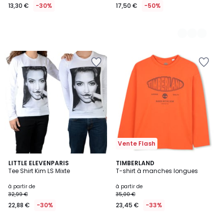
13,30 €
-30%
17,50 €
-50%
Vente Flash
3
LITTLE ELEVENPARIS
2
TIMBERLAND
Tee Shirt Kim LS Mixte
T-shirt à manches longues
Couleurs
Couleurs
à partir de
à partir de
32,99 €
35,00 €
22,88 €
-30%
23,45 €
-33%