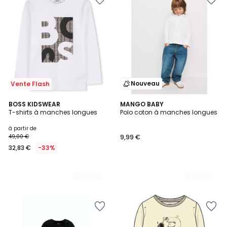
Nouveau
Vente Flash
2
BOSS KIDSWEAR
2
MANGO BABY
T-shirts à manches longues
Polo coton à manches longues
Couleurs
Couleurs
à partir de
49,00 €
9,99 €
32,83 €
-33%