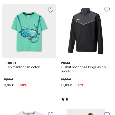
5
5
BOBOLI
PUMA
/
T-shirt enfant en coton
T-shirt manches longues col
5
montant
17,95 €
35,00 €
8,95 €
-50%
28,83 €
-17%
5
/
5