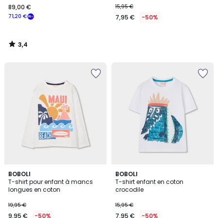
89,00 €
15,95 €
€
71,20 €
7,95 €
-50%
souscrivez
à
notre
3,4
programme
/
5
pour
payer
à
la
place
71,20
€.
BOBOLI
BOBOLI
T-shirt pour enfant à mancs
T-shirt enfant en coton
longues en coton
crocodile
19,95 €
15,95 €
9,95 €
-50%
7,95 €
-50%