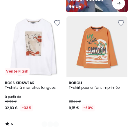
Relay
Vente Flash
5
2
BOSS KIDSWEAR
BOBOLI
/
T-shirts à manches longues
T-shirt pour enfant imprimée
Couleurs
5
à partir de
49,00 €
22,95 €
32,83 €
-33%
9,15 €
-60%
5
/