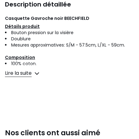
Description détaillée
Casquette Gavroche noir
BEECHFIELD
Détails produit
Bouton pression sur la visière
Doublure
Mesures approximatives: S/M - 57.5cm, L/XL - 59cm.
Composition
100% coton.
Lire la suite
Réf:
RW4068
Couleurs
Noir
Tailles
S/M, L/XL
Nos clients ont aussi aimé