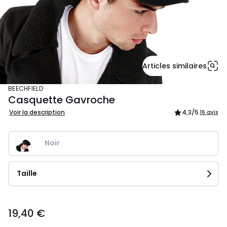
Articles similaires
BEECHFIELD
Casquette Gavroche
Voir la description
4,3
/5
16 avis
Noir
Taille
19,40
19,40 €
€.