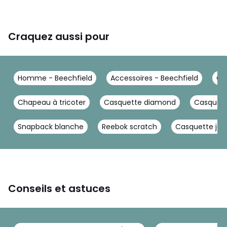
Craquez aussi pour
Homme - Beechfield
Accessoires - Beechfield
Ch
Chapeau à tricoter
Casquette diamond
Casquett
Snapback blanche
Reebok scratch
Casquette jau
Conseils et astuces