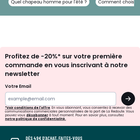
Quel chapeau homme pour l'été ?
Comment choisir 
Inscription
Profitez de -20%* sur votre première
newsletter
commande en vous inscrivant à notre
newsletter
Votre Email
OK
*Voir conditions de l'offre
. En vous abonnant, vous consentez à recevoir des
communications commerciales personnalisées de la part de La Redoute. Vous
pouvez vous
désabonner
à tout moment. Pour en savoir plus, consultez
notre politique de confidentialité.
DÈS 49€ D’ACHAT, FAITES-VOUS