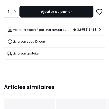
Quantité
1
Ajouter au panier
Ajoute
à
une
liste
3,6/5 (1549)
Vendu et expédié par :
Pertemba FR
Livraison sous 10 jours
Livraison gratuite
Articles similaires