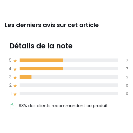
Les derniers avis sur cet article
4,3
Détails de la note
(16)
moyenne des avis
5
7
dans toutes les
4
7
langues
3
2
Informations,
2
0
La Redoute s'engage
1
0
93% des clients
5
7
recommandent ce produit
4
7
93% des clients recommandent ce produit
3
2
2
0
1
0