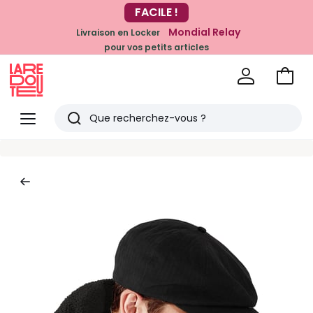
-20% dès 39€*
FACILE !
sur la mode
Mondial Relay
Livraison en Locker
pour vos petits articles
Voir
mon
La
panie
Redoute
Menu
Rechercher
Derniers
articles
vus